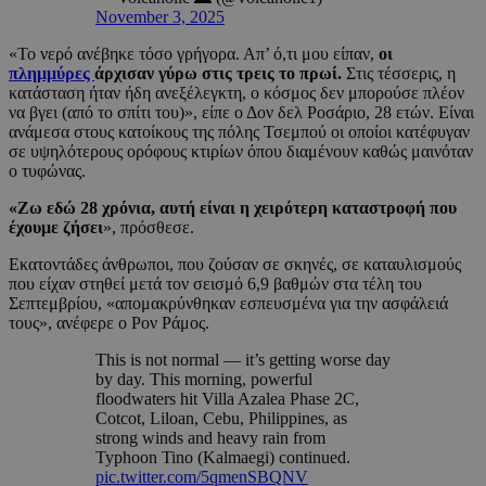
November 3, 2025
«Το νερό ανέβηκε τόσο γρήγορα. Απ’ ό,τι μου είπαν,
οι
πλημμύρες
άρχισαν γύρω στις τρεις το πρωί.
Στις τέσσερις, η
κατάσταση ήταν ήδη ανεξέλεγκτη, ο κόσμος δεν μπορούσε πλέον
να βγει (από το σπίτι του)», είπε ο Δον δελ Ροσάριο, 28 ετών. Είναι
ανάμεσα στους κατοίκους της πόλης Τσεμπού οι οποίοι κατέφυγαν
σε υψηλότερους ορόφους κτιρίων όπου διαμένουν καθώς μαινόταν
ο τυφώνας.
«Ζω εδώ 28 χρόνια, αυτή είναι η χειρότερη καταστροφή που
έχουμε ζήσει
», πρόσθεσε.
Εκατοντάδες άνθρωποι, που ζούσαν σε σκηνές, σε καταυλισμούς
που είχαν στηθεί μετά τον σεισμό 6,9 βαθμών στα τέλη του
Σεπτεμβρίου, «απομακρύνθηκαν εσπευσμένα για την ασφάλειά
τους», ανέφερε ο Ρον Ράμος.
This is not normal — it’s getting worse day
by day. This morning, powerful
floodwaters hit Villa Azalea Phase 2C,
Cotcot, Liloan, Cebu, Philippines, as
strong winds and heavy rain from
Typhoon Tino (Kalmaegi) continued.
pic.twitter.com/5qmenSBQNV