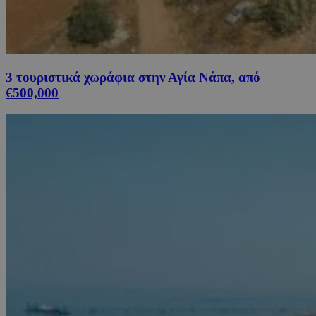
3 τουριστικά χωράφια στην Αγία Νάπα, από
€500,000