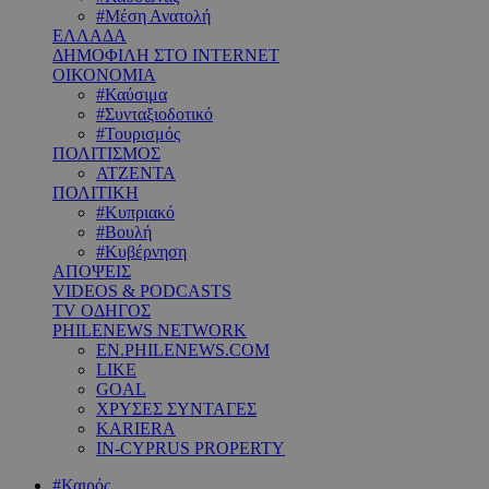
#Μέση Ανατολή
ΕΛΛΑΔΑ
ΔΗΜΟΦΙΛΗ ΣΤΟ INTERNET
ΟΙΚΟΝΟΜΙΑ
#Καύσιμα
#Συνταξιοδοτικό
#Τουρισμός
ΠΟΛΙΤΙΣΜΟΣ
ΑΤΖΕΝΤΑ
ΠΟΛΙΤΙΚΗ
#Κυπριακό
#Βουλή
#Κυβέρνηση
ΑΠΟΨΕΙΣ
VIDEOS & PODCASTS
TV ΟΔΗΓΟΣ
PHILENEWS NETWORK
EN.PHILENEWS.COM
LIKE
GOAL
ΧΡΥΣΕΣ ΣΥΝΤΑΓΕΣ
KARIERA
IN-CYPRUS PROPERTY
#Καιρός