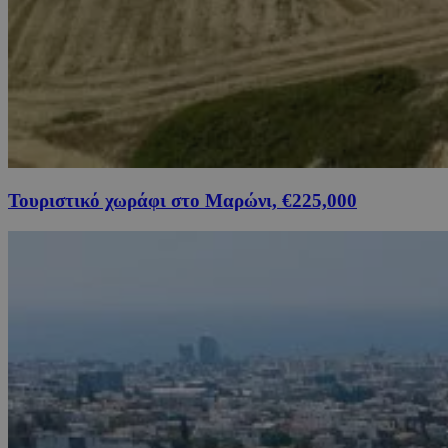
Τουριστικό χωράφι στο Μαρώνι, €225,000