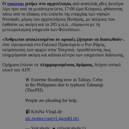
Ο
τυφώνας
μπήκε στο αρχιπέλαγος
από ανατολάς χθες Δευτέρα
λίγο πριν από τα μεσάνυχτα (στις 17:00 ώρα Κύπρου), φθάνοντας
πάνω από το έδαφος στο επίπεδο της επαρχίας των νησιών
Ντιναγάτ, μέρος του αρχιπελάγους Βισάγιας, με ανέμους που
έφθαναν ως ακόμη και τα 205 χ.α.ώ., σύμφωνα με τη
μετεωρολογική υπηρεσία των Φιλιππίνων.
«Άνθρωποι αποκλεισμένοι σε οροφές ζήτησαν να διασωθούν
»,
είπε τηλεφωνικά στο Γαλλικό Πρακτορείο ο Ρον Ράμος,
εκπρόσωπος των αρχών στην Τσεμπού, προσθέτοντας πως
πλημμύρισαν ακόμη και κάποια κέντρα των υπηρεσιών διάσωσης.
Οχήματα έπλεαν σε
πλημμυρισμένους δρόμους
, δείχνει οπτικό
υλικό του AFP.
🚨 Extreme flooding now in Talisay, Cebu
in the Philippines due to typhoon Talmaegi
(TinoPH).
People are pleading for help.
📹 KrisNa VlogLife
pic.twitter.com/vL4gzuRLhG
— Volcaholic 🌋 (@volcaholic1)