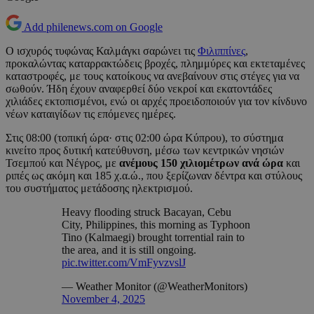
Add philenews.com on Google
Ο ισχυρός τυφώνας Καλμάγκι σαρώνει τις
Φιλιππίνες
,
προκαλώντας καταρρακτώδεις βροχές, πλημμύρες και εκτεταμένες
καταστροφές, με τους κατοίκους να ανεβαίνουν στις στέγες για να
σωθούν. Ήδη έχουν αναφερθεί δύο νεκροί και εκατοντάδες
χιλιάδες εκτοπισμένοι, ενώ οι αρχές προειδοποιούν για τον κίνδυνο
νέων καταιγίδων τις επόμενες ημέρες.
Στις 08:00 (τοπική ώρα· στις 02:00 ώρα Κύπρου), το σύστημα
κινείτο προς δυτική κατεύθυνση, μέσω των κεντρικών νησιών
Τσεμπού και Νέγρος, με
ανέμους 150 χιλιομέτρων ανά ώρα
και
ριπές ως ακόμη και 185 χ.α.ώ., που ξερίζωναν δέντρα και στύλους
του συστήματος μετάδοσης ηλεκτρισμού.
Heavy flooding struck Bacayan, Cebu
City, Philippines, this morning as Typhoon
Tino (Kalmaegi) brought torrential rain to
the area, and it is still ongoing.
pic.twitter.com/VmFyvzvslJ
— Weather Monitor (@WeatherMonitors)
November 4, 2025