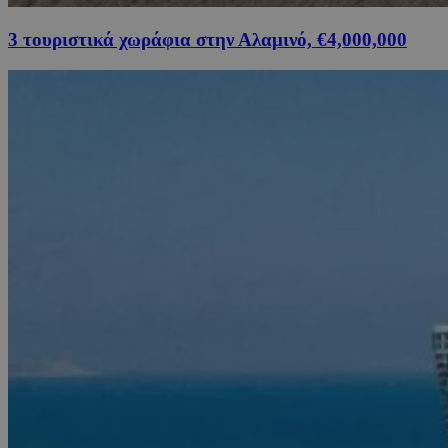
3 τουριστικά χωράφια στην Αλαμινό, €4,000,000