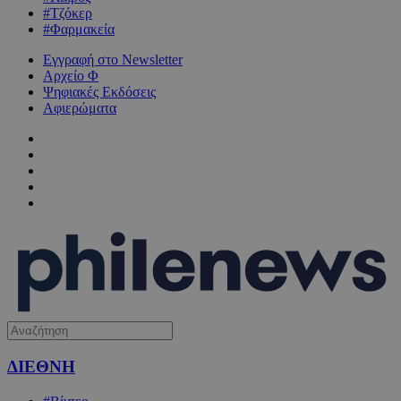
#Τζόκερ
#Φαρμακεία
Εγγραφή στο Newsletter
Αρχείο Φ
Ψηφιακές Εκδόσεις
Αφιερώματα
ΔΙΕΘΝΗ