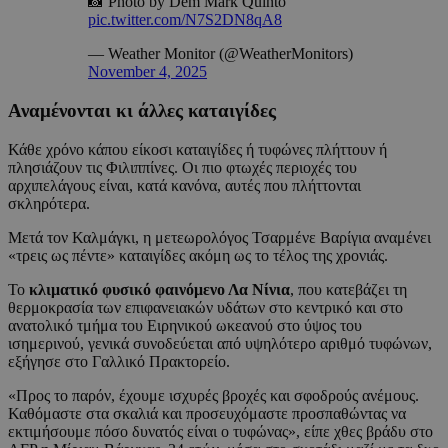
📸 Photo by Dem Mark Quinto
pic.twitter.com/N7S2DN8qA8
— Weather Monitor (@WeatherMonitors)
November 4, 2025
Αναμένονται κι άλλες καταιγίδες
Κάθε χρόνο κάπου είκοσι καταιγίδες ή τυφώνες πλήττουν ή
πλησιάζουν τις Φιλιππίνες. Οι πιο φτωχές περιοχές του
αρχιπελάγους είναι, κατά κανόνα, αυτές που πλήττονται
σκληρότερα.
Μετά τον Καλμάγκι, η μετεωρολόγος Τσαρμένε Βαρίγια αναμένει
«τρεις ως πέντε» καταιγίδες ακόμη ως το τέλος της χρονιάς.
Το
κλιματικό φυσικό φαινόμενο Λα Νίνια
, που κατεβάζει τη
θερμοκρασία των επιφανειακών υδάτων στο κεντρικό και στο
ανατολικό τμήμα του Ειρηνικού ωκεανού στο ύψος του
ισημερινού, γενικά συνοδεύεται από υψηλότερο αριθμό τυφώνων,
εξήγησε στο Γαλλικό Πρακτορείο.
«Προς το παρόν, έχουμε ισχυρές βροχές και σφοδρούς ανέμους.
Καθόμαστε στα σκαλιά και προσευχόμαστε προσπαθώντας να
εκτιμήσουμε πόσο δυνατός είναι ο τυφώνας», είπε χθες βράδυ στο