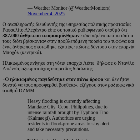
— Weather Monitor (@WeatherMonitors)
November 4, 2025
Ο αναπληρωτής διευθυντής της υπηρεσίας πολιτικής προστασίας
Ραφαελίτο Αλεχάντρο είπε σε τοπικό ραδιοφωνικό σταθμό ότι
387.000 άνθρωποι απομακρύνθηκαν
εσπευσμένα από τα σπίτια
τους διότι βρίσκονταν στην προβλεπόμενη πορεία του τυφώνα και
ένας άνθρωπος σκοτώθηκε εξαιτίας πτώσης δέντρου στην επαρχία
Μποχόλ (κεντρικά).
Ηλικιωμένος πνίγηκε στη νότια επαρχία Λέιτε, δήλωσε ο Ντανίλο
Ατιένσα, αξιωματούχος υπηρεσίας διάσωσης.
«
Ο ηλικιωμένος παγιδεύτηκε στον πάνω όροφο
και δεν ήταν
δυνατό να τους προσφερθεί βοήθεια», εξήγησε στον ραδιοφωνικό
σταθμό DZMM.
Heavy flooding is currently affecting
Mandaue City, Cebu, Philippines, due to
intense rainfall brought by Typhoon Tino
(Kalmaegi). Authorities are urging
residents in flood-prone areas to stay alert
and take necessary precautions.