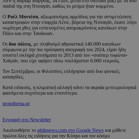
AFP η Μίριαμ Βάργκας, 34 ετών, μέσα στο σκοτάδι μαζί με τα δυο
παιδιά της στη Ντιναγάτ, καθώς το ρεύμα ήταν κομμένο.
Ο
Ροέλ Μοντέσα
, αξιωματούχος αρμόδιος για την αντιμετώπιση
καταστροφών στην επαρχία Λέιτε, βόρεια της Ντιναγάτ, έκανε λόγο
νωρίτερα χθες για εσπευσμένες απομακρύνσεις κατοίκων στην
Πάλο και στην Τανάουαν.
Οι
δυο πόλεις
, με πληθυσμό αθροιστικά 140.000 κατοίκων
σύμφωνα με την πιο πρόσφατη απογραφή του 2024, είχαν ήδη
υποστεί σκληρά χτυπήματα το 2013 από τον «σούπερ τυφώνα»
Χαϊγιάν, που είχε αφήσει πίσω τουλάχιστον 6.000 νεκρούς.
Τον Σεπτέμβριο, οι Φιλιππίνες επλήγησαν από δυο φονικές
καταιγίδες.
Κατά ειδικούς, η κλιματική αλλαγή κάνει τα ακραία μετεωρολογικά
φαινόμενα συχνότερα και εντονότερα.
protothema.gr
Εγγραφή στο Newsletter
Ακολουθήστε το
philenews.com στο Google News
και μάθετε
πρώτοι όλες τις ειδήσεις για την Κύπρο και τον κόσμο