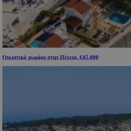
Οικιστικό χωράφι στην Πέγεια, €45,000