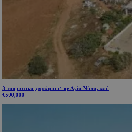
3 τουριστικά χωράφια στην Αγία Νάπα, από
€500,000