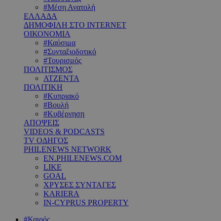
#Μέση Ανατολή
ΕΛΛΑΔΑ
ΔΗΜΟΦΙΛΗ ΣΤΟ INTERNET
ΟΙΚΟΝΟΜΙΑ
#Καύσιμα
#Συνταξιοδοτικό
#Τουρισμός
ΠΟΛΙΤΙΣΜΟΣ
ΑΤΖΕΝΤΑ
ΠΟΛΙΤΙΚΗ
#Κυπριακό
#Βουλή
#Κυβέρνηση
ΑΠΟΨΕΙΣ
VIDEOS & PODCASTS
TV ΟΔΗΓΟΣ
PHILENEWS NETWORK
EN.PHILENEWS.COM
LIKE
GOAL
ΧΡΥΣΕΣ ΣΥΝΤΑΓΕΣ
KARIERA
IN-CYPRUS PROPERTY
#Καιρός