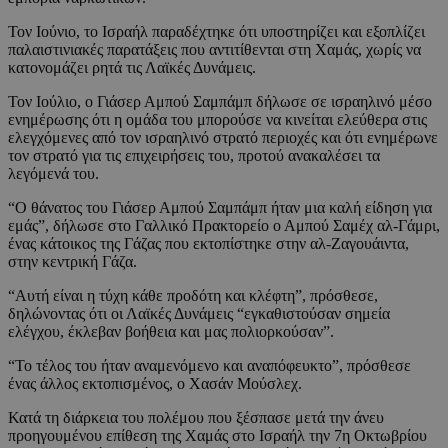
Τον Ιούνιο, το Ισραήλ παραδέχτηκε ότι υποστηρίζει και εξοπλίζει
παλαιστινιακές παρατάξεις που αντιτίθενται στη Χαμάς, χωρίς να
κατονομάζει ρητά τις Λαϊκές Δυνάμεις.
Τον Ιούλιο, ο Γιάσερ Αμπού Σαμπάμπ δήλωσε σε ισραηλινό μέσο
ενημέρωσης ότι η ομάδα του μπορούσε να κινείται ελεύθερα στις
ελεγχόμενες από τον ισραηλινό στρατό περιοχές και ότι ενημέρωνε
τον στρατό για τις επιχειρήσεις του, προτού ανακαλέσει τα
λεγόμενά του.
“Ο θάνατος του Γιάσερ Αμπού Σαμπάμπ ήταν μια καλή είδηση για
εμάς”, δήλωσε στο Γαλλικό Πρακτορείο ο Αμπού Σαμέχ αλ-Γάμρι,
ένας κάτοικος της Γάζας που εκτοπίστηκε στην αλ-Ζαγουάιντα,
στην κεντρική Γάζα.
“Αυτή είναι η τύχη κάθε προδότη και κλέφτη”, πρόσθεσε,
δηλώνοντας ότι οι Λαϊκές Δυνάμεις “εγκαθιστούσαν σημεία
ελέγχου, έκλεβαν βοήθεια και μας πολιορκούσαν”.
“Το τέλος του ήταν αναμενόμενο και αναπόφευκτο”, πρόσθεσε
ένας άλλος εκτοπισμένος, ο Χασάν Μούσλεχ.
Κατά τη διάρκεια του πολέμου που ξέσπασε μετά την άνευ
προηγουμένου επίθεση της Χαμάς στο Ισραήλ την 7η Οκτωβρίου