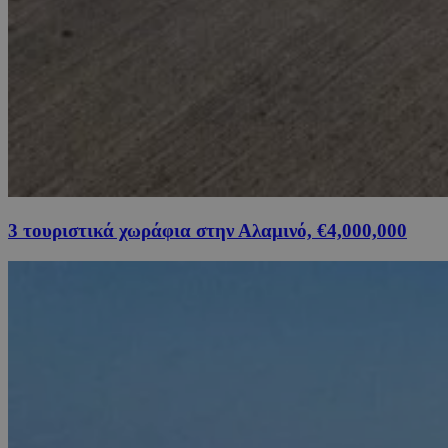
3 τουριστικά χωράφια στην Αλαμινό, €4,000,000