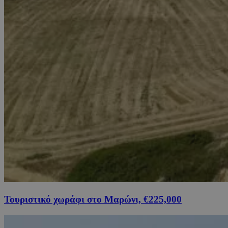
Τουριστικό χωράφι στο Μαρώνι, €225,000