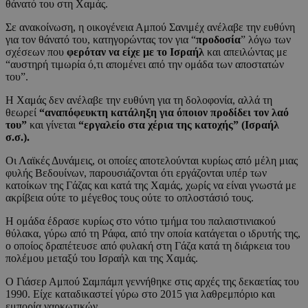
θάνατό του στη Χαμάς.
Σε ανακοίνωση, η οικογένεια Αμπού Σανιμέχ ανέλαβε την ευθύνη
για τον θάνατό του, κατηγορώντας τον για “
προδοσία
” λόγω των
σχέσεων που
φερόταν να είχε με το Ισραήλ
και απειλώντας με
“αυστηρή τιμωρία ό,τι απομένει από την ομάδα των αποστατών
του”.
Η Χαμάς δεν ανέλαβε την ευθύνη για τη δολοφονία, αλλά τη
θεωρεί
“αναπόφευκτη κατάληξη για όποιον προδίδει τον λαό
του”
και γίνεται
“εργαλείο στα χέρια της κατοχής” (Ισραήλ
σ.σ.).
Οι Λαϊκές Δυνάμεις, οι οποίες αποτελούνται κυρίως από μέλη μιας
φυλής Βεδουίνων, παρουσιάζονται ότι εργάζονται υπέρ των
κατοίκων της Γάζας και κατά της Χαμάς, χωρίς να είναι γνωστά με
ακρίβεια ούτε το μέγεθος τους ούτε το οπλοστάσιό τους.
Η ομάδα έδρασε κυρίως στο νότιο τμήμα του παλαιστινιακού
θύλακα, γύρω από τη Ράφα, από την οποία κατάγεται ο ιδρυτής της,
ο οποίος δραπέτευσε από φυλακή στη Γάζα κατά τη διάρκεια του
πολέμου μεταξύ του Ισραήλ και της Χαμάς.
Ο Γιάσερ Αμπού Σαμπάμπ γεννήθηκε στις αρχές της δεκαετίας του
1990. Είχε καταδικαστεί γύρω στο 2015 για λαθρεμπόριο και
εμπορία ναρκωτικών.