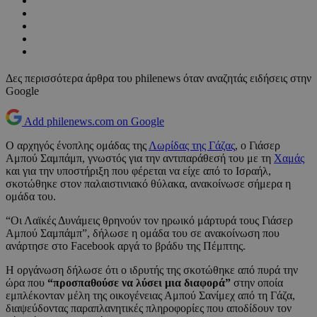
Δες περισσότερα άρθρα του philenews όταν αναζητάς ειδήσεις στην
Google
Add philenews.com on Google
Ο αρχηγός ένοπλης ομάδας της
Λωρίδας της Γάζας
, ο Γιάσερ
Αμπού Σαμπάμπ, γνωστός για την αντιπαράθεσή του με τη
Χαμάς
και για την υποστήριξη που φέρεται να είχε από το Ισραήλ,
σκοτώθηκε στον παλαιστινιακό θύλακα, ανακοίνωσε σήμερα η
ομάδα του.
“Οι Λαϊκές Δυνάμεις θρηνούν τον ηρωικό μάρτυρά τους Γιάσερ
Αμπού Σαμπάμπ”, δήλωσε η ομάδα του σε ανακοίνωση που
ανάρτησε στο Facebook αργά το βράδυ της Πέμπτης.
Η οργάνωση δήλωσε ότι ο ιδρυτής της σκοτώθηκε από πυρά την
ώρα που
“προσπαθούσε να λύσει μια διαφορά”
στην οποία
εμπλέκονταν μέλη της οικογένειας Αμπού Σανίμεχ από τη Γάζα,
διαψεύδοντας παραπλανητικές πληροφορίες που αποδίδουν τον