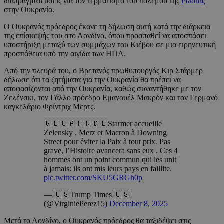
διαπραγματεύσεις για τον τερματισμό του πολέμου της
Ρωσίας
στην Ουκρανία.
Ο Ουκρανός πρόεδρος έκανε τη δήλωση αυτή κατά την διάρκεια
της επίσκεψής του στο Λονδίνο, όπου προσπαθεί να αποσπάσει
υποστήριξη μεταξύ των συμμάχων του Κιέβου σε μια ειρηνευτική
προσπάθεια υπό την αιγίδα των ΗΠΑ.
Από την πλευρά του, ο Βρετανός πρωθυπουργός Κιρ Στάρμερ
δήλωσε ότι τα ζητήματα για την Ουκρανία θα πρέπει να
αποφασίζονται από την Ουκρανία, καθώς συναντήθηκε με τον
Ζελένσκι, τον Γάλλο πρόεδρο Εμανουέλ Μακρόν και τον Γερμανό
καγκελάριο Φρίντριχ Μερτς.
🇬🇧🇺🇦🇫🇷🇩🇪Starmer accueille
Zelensky , Merz et Macron à Downing
Street pour éviter la Paix à tout prix. Pas
grave, l’Histoire avancera sans eux . Ces 4
hommes ont un point commun qui les unit
à jamais: ils ont mis leurs pays en faillite.
pic.twitter.com/SKU5GRGh0p
— 🇺🇸Trump Times 🇺🇸
(@VirginiePerez15)
December 8, 2025
Μετά το Λονδίνο, ο Ουκρανός πρόεδρος θα ταξιδέψει στις