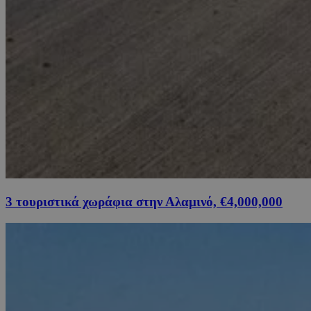
3 τουριστικά χωράφια στην Αλαμινό, €4,000,000