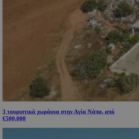
3 τουριστικά χωράφια στην Αγία Νάπα, από
€500,000