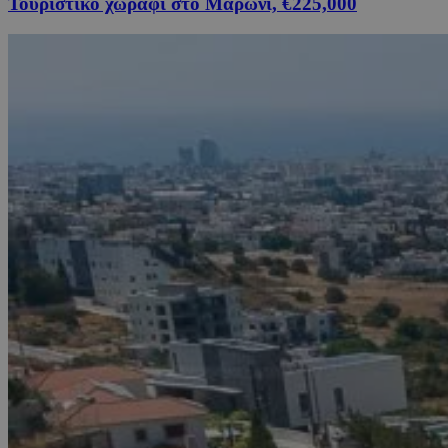
Τουριστικό χωράφι στο Μαρώνι, €225,000