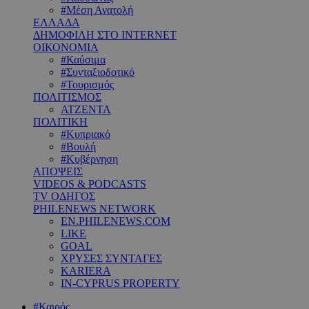
#Μέση Ανατολή
ΕΛΛΑΔΑ
ΔΗΜΟΦΙΛΗ ΣΤΟ INTERNET
ΟΙΚΟΝΟΜΙΑ
#Καύσιμα
#Συνταξιοδοτικό
#Τουρισμός
ΠΟΛΙΤΙΣΜΟΣ
ΑΤΖΕΝΤΑ
ΠΟΛΙΤΙΚΗ
#Κυπριακό
#Βουλή
#Κυβέρνηση
ΑΠΟΨΕΙΣ
VIDEOS & PODCASTS
TV ΟΔΗΓΟΣ
PHILENEWS NETWORK
EN.PHILENEWS.COM
LIKE
GOAL
ΧΡΥΣΕΣ ΣΥΝΤΑΓΕΣ
KARIERA
IN-CYPRUS PROPERTY
#Καιρός