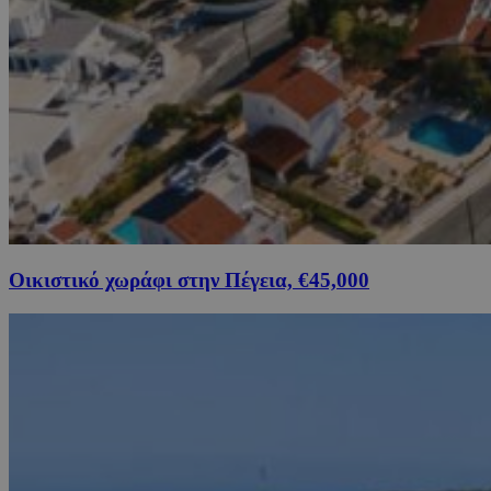
Οικιστικό χωράφι στην Πέγεια, €45,000