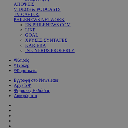
ΑΠΟΨΕΙΣ
VIDEOS & PODCASTS
TV ΟΔΗΓΟΣ
PHILENEWS NETWORK
EN.PHILENEWS.COM
LIKE
GOAL
ΧΡΥΣΕΣ ΣΥΝΤΑΓΕΣ
KARIERA
IN-CYPRUS PROPERTY
#Καιρός
#Τζόκερ
#Φαρμακεία
Εγγραφή στο Newsletter
Αρχείο Φ
Ψηφιακές Εκδόσεις
Αφιερώματα