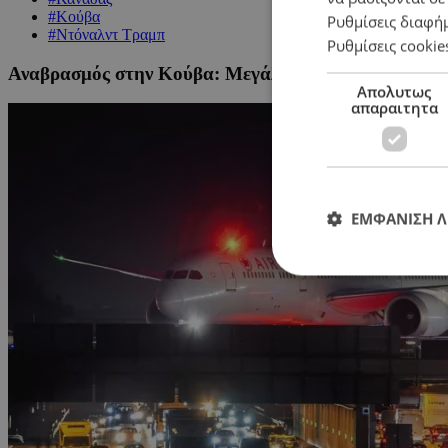
#Κούβα
Ρυθμίσεις διαφή
#Ντόναλντ Τραμπ
Ρυθμίσεις cookie
Αναβρασμός στην Κούβα: Mεγάλα ξενοδοχεία κλείνουν,
Απολυτως
απαραιτητα
ΕΜΦΑΝΙΣΗ 