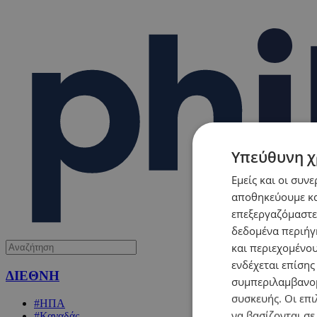
Υπεύθυνη χ
Εμείς και οι συν
αποθηκεύουμε κα
επεξεργαζόμαστε
δεδομένα περιήγη
και περιεχομένο
ενδέχεται επίσης
ΔΙΕΘΝΗ
συμπεριλαμβανομ
συσκευής. Οι επι
#ΗΠΑ
να βασίζονται σε
#Καναδάς