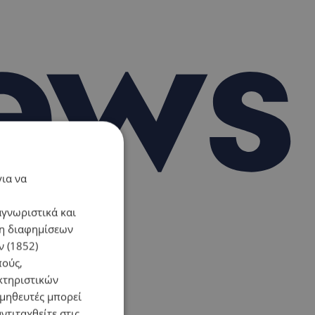
για να
αγνωριστικά και
ση διαφημίσεων
 (1852)
πούς,
κτηριστικών
ομηθευτές μπορεί
ντιταχθείτε στις