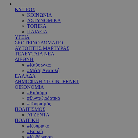
ΚΥΠΡΟΣ
ΚΟΙΝΩΝΙΑ
ΑΣΤΥΝΟΜΙΚΑ
ΤΟΠΙΚΑ
ΠΑΙΔΕΙΑ
ΥΓΕΙΑ
ΣΚΟΤΕΙΝΟ ΔΩΜΑΤΙΟ
ΑΥΤΟΠΤΗΣ ΜΑΡΤΥΡΑΣ
ΤΕΛΕΥΤΑΙΑ ΝΕΑ
ΔΙΕΘΝΗ
#Καύσωνας
#Μέση Ανατολή
ΕΛΛΑΔΑ
ΔΗΜΟΦΙΛΗ ΣΤΟ INTERNET
ΟΙΚΟΝΟΜΙΑ
#Καύσιμα
#Συνταξιοδοτικό
#Τουρισμός
ΠΟΛΙΤΙΣΜΟΣ
ΑΤΖΕΝΤΑ
ΠΟΛΙΤΙΚΗ
#Κυπριακό
#Βουλή
#Κυβέρνηση