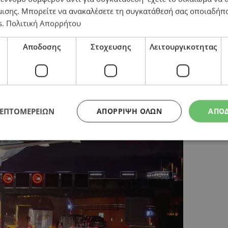
μισης
. Μπορείτε να ανακαλέσετε τη συγκατάθεσή σας οποιαδήπο
s
.
Πολιτική Απορρήτου
 η Air Canada αναστέλλει τις πτήσεις της μετά τις δ
Αποδοσης
Στοχευσης
Λειτουργικοτητας
ΛΕΠΤΟΜΕΡΕΙΩΝ
ΑΠΌΡΡΙΨΗ ΌΛΩΝ
ΑΠΟ