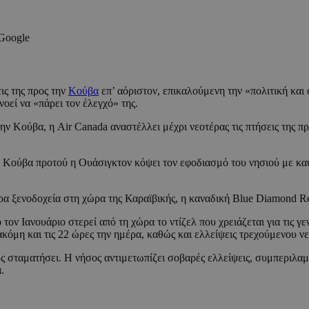
 Google
ις της προς την
Κούβα
επ’ αόριστον, επικαλούμενη την «πολιτική και
οεί να «πάρει τον έλεγχό» της.
ην Κούβα, η Air Canada αναστέλλει μέχρι νεοτέρας τις πτήσεις της πρ
Κούβα προτού η Ουάσιγκτον κόψει τον εφοδιασμό του νησιού με καύ
ρα ξενοδοχεία στη χώρα της Καραϊβικής, η καναδική Blue Diamond Re
 τον Ιανουάριο στερεί από τη χώρα το ντίζελ που χρειάζεται για τις γ
όμη και τις 22 ώρες την ημέρα, καθώς και ελλείψεις τρεχούμενου ν
ς σταματήσει. Η νήσος αντιμετωπίζει σοβαρές ελλείψεις, συμπεριλα
.