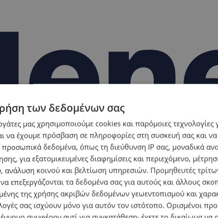
ρήση των δεδομένων σας
εργάτες μας χρησιμοποιούμε cookies και παρόμοιες τεχνολογίες 
ι να έχουμε πρόσβαση σε πληροφορίες στη συσκευή σας και να
 προσωπικά δεδομένα, όπως τη διεύθυνση IP σας, μοναδικά αν
σης, για εξατομικευμένες διαφημίσεις και περιεχόμενο, μέτρη
υ, ανάλυση κοινού και βελτίωση υπηρεσιών.
Προμηθευτές τρίτων
 να επεξεργάζονται τα δεδομένα σας για αυτούς και άλλους σκο
ένης της χρήσης ακριβών δεδομένων γεωεντοπισμού και χαρα
λογές σας ισχύουν μόνο για αυτόν τον ιστότοπο. Ορισμένοι πρ
 έννομο συμφέρον αντί για συγκατάθεση· έχετε το δικαίωμα να α