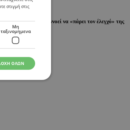
τε στιγμή στις
ηλώσεις Τραμπ πως εννοεί να «πάρει τον έλεγχό» της
Μη
ταξινομημενα
ΔΟΧΗ ΟΛΩΝ