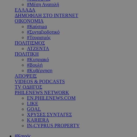
#Μέση Ανατολή
ΕΛΛΑΔΑ
ΔΗΜΟΦΙΛΗ ΣΤΟ INTERNET
ΟΙΚΟΝΟΜΙΑ
#Καύσιμα
#Συνταξιοδοτικό
#Τουρισμός
ΠΟΛΙΤΙΣΜΟΣ
ΑΤΖΕΝΤΑ
ΠΟΛΙΤΙΚΗ
#Κυπριακό
#Βουλή
#Κυβέρνηση
ΑΠΟΨΕΙΣ
VIDEOS & PODCASTS
TV ΟΔΗΓΟΣ
PHILENEWS NETWORK
EN.PHILENEWS.COM
LIKE
GOAL
ΧΡΥΣΕΣ ΣΥΝΤΑΓΕΣ
KARIERA
IN-CYPRUS PROPERTY
#Καιρός