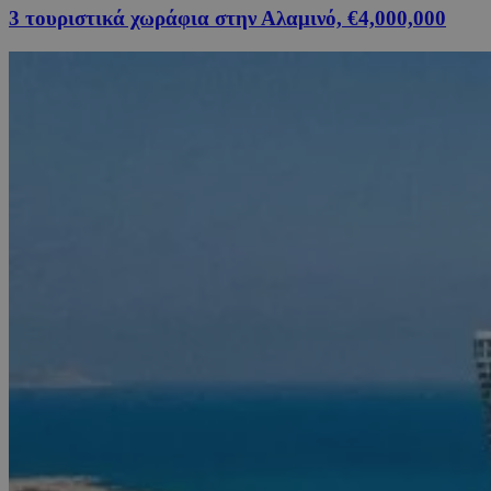
3 τουριστικά χωράφια στην Αλαμινό, €4,000,000