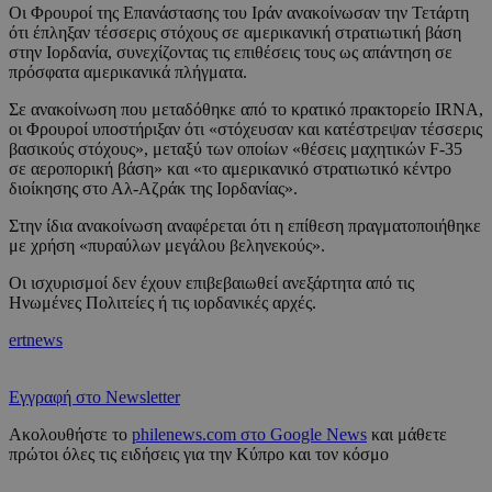
Οι Φρουροί της Επανάστασης του Ιράν ανακοίνωσαν την Τετάρτη
ότι έπληξαν τέσσερις στόχους σε αμερικανική στρατιωτική βάση
στην Ιορδανία, συνεχίζοντας τις επιθέσεις τους ως απάντηση σε
πρόσφατα αμερικανικά πλήγματα.
Σε ανακοίνωση που μεταδόθηκε από το κρατικό πρακτορείο IRNA,
οι Φρουροί υποστήριξαν ότι «στόχευσαν και κατέστρεψαν τέσσερις
βασικούς στόχους», μεταξύ των οποίων «θέσεις μαχητικών F-35
σε αεροπορική βάση» και «το αμερικανικό στρατιωτικό κέντρο
διοίκησης στο Αλ-Αζράκ της Ιορδανίας».
Στην ίδια ανακοίνωση αναφέρεται ότι η επίθεση πραγματοποιήθηκε
με χρήση «πυραύλων μεγάλου βεληνεκούς».
Οι ισχυρισμοί δεν έχουν επιβεβαιωθεί ανεξάρτητα από τις
Ηνωμένες Πολιτείες ή τις ιορδανικές αρχές.
ertnews
Εγγραφή στο Newsletter
Ακολουθήστε το
philenews.com στο Google News
και μάθετε
πρώτοι όλες τις ειδήσεις για την Κύπρο και τον κόσμο