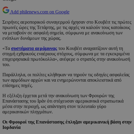
Add philenews.com on Google
Σειρήνες αεροπορικού συναγερμού ήχησαν στο Κουβέιτ τις πρώτες
πρωινές ώρες της Τετάρτης, με τις αρχές να καλούν τους κατοίκους
να μεταβούν σε ασφαλή σημεία, σύμφωνα με ανακοίνωση των
ενόπλων δυνάμεων της χώρας.
«Τα
συστήματα αεράμυνας
του Κουβέιτ αναχαιτίζουν αυτή τη
στιγμή εχθρικούς εναέριους στόχους, σύμφωνα με τα εγκεκριμένα
επιχειρησιακά πρωτόκολλα», ανέφερε ο στρατός στην ανακοίνωσή
του.
Παράλληλα, οι πολίτες κλήθηκαν να τηρούν τις οδηγίες ασφαλείας
των αρμόδιων αρχών και να ενημερώνονται αποκλειστικά από
επίσημες πηγές.
Η εξέλιξη έρχεται μετά την ανακοίνωση των Φρουρών της
Επανάστασης του Ιράν ότι στόχευσαν αμερικανικά στρατιωτικά
μέσα στην περιοχή, ως απάντηση στον τελευταίο γύρο
αμερικανικών πληγμάτων.
Οι Φρουροί της Επανάστασης έπληξαν αμερικανική βάση στην
Ιορδανία