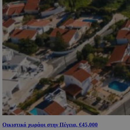
Οικιστικό χωράφι στην Πέγεια, €45,000