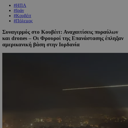
#ΗΠΑ
#Ιράν
#Κουβέιτ
#Πόλεμος
Συναγερμός στο Kουβέιτ: Αναχαιτίσεις πυραύλων
και drones – Οι Φρουροί της Επανάστασης έπληξαν
αμερικανική βάση στην Ιορδανία