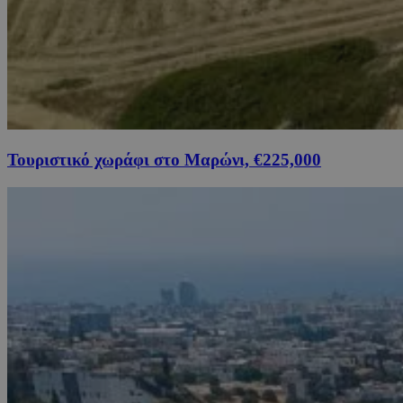
Τουριστικό χωράφι στο Μαρώνι, €225,000