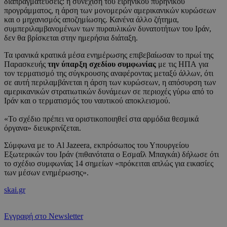
διαπραγματεύσεις: η συνέχιση του ειρηνικού πυρηνικού
προγράμματος, η άρση των μονομερών αμερικανικών κυρώσεων
και ο μηχανισμός αποζημίωσης. Κανένα άλλο ζήτημα,
συμπεριλαμβανομένων των πυραυλικών δυνατοτήτων του Ιράν,
δεν θα βρίσκεται στην ημερήσια διάταξη.
Τα ιρανικά κρατικά μέσα ενημέρωσης επιβεβαίωσαν το πρωί της
Παρασκευής
την ύπαρξη σχεδίου συμφωνίας
με τις ΗΠΑ για
τον τερματισμό της σύγκρουσης αναφέροντας μεταξύ άλλων, ότι
σε αυτή περιλαμβάνεται η άρση των κυρώσεων, η απόσυρση των
αμερικανικών στρατιωτικών δυνάμεων σε περιοχές γύρω από το
Ιράν και ο τερματισμός του ναυτικού αποκλεισμού.
«Το σχέδιο πρέπει να οριστικοποιηθεί στα αρμόδια θεσμικά
όργανα» διευκρινίζεται.
Σύμφωνα με το Al Jazeera, εκπρόσωπος του Υπουργείου
Εξωτερικών του Ιράν (πιθανότατα ο Εσμαΐλ Μπαγκάι) δήλωσε ότι
το σχέδιο συμφωνίας 14 σημείων «πρόκειται απλώς για εικασίες
των μέσων ενημέρωσης».
skai.gr
Εγγραφή στο Newsletter