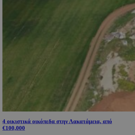
4 οικιστικά οικόπεδα στην Λακατάμεια, από
€100,000