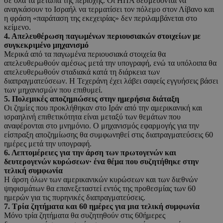
σε όλα τα μέτωπα της περιοχής. Οι ΗΠΑ δεσμεύονται να
αναγκάσουν το Ισραήλ να τερματίσει τον πόλεμο στον Λίβανο και
η φράση «παράταση της εκεχειρίας» δεν περιλαμβάνεται στο
κείμενο.
4. Απελευθέρωση παγωμένων περιουσιακών στοιχείων με
συγκεκριμένο μηχανισμό
Μερικά από τα παγωμένα περιουσιακά στοιχεία θα
απελευθερωθούν αμέσως μετά την υπογραφή, ενώ τα υπόλοιπα θα
απελευθερωθούν σταδιακά κατά τη διάρκεια των
διαπραγματεύσεων. Η Τεχεράνη έχει λάβει σαφείς εγγυήσεις βάσει
των μηχανισμών που επιθυμεί.
5. Πολεμικές αποζημιώσεις στην ημερήσια διάταξη
Οι ζημίες που προκλήθηκαν στο Ιράν από την αμερικανική και
ισραηλινή επιθετικότητα είναι μεταξύ των θεμάτων που
αναφέρονται στο μνημόνιο. Ο μηχανισμός εφαρμογής για την
είσπραξη αποζημίωσης θα συμφωνηθεί στις διαπραγματεύσεις 60
ημέρες μετά την υπογραφή.
6. Λεπτομέρειες για την άρση των πρωτογενών και
δευτερογενών κυρώσεων· ένα θέμα που συζητήθηκε στην
τελική συμφωνία
Η άρση όλων των αμερικανικών κυρώσεων και των διεθνών
ψηφισμάτων θα επανεξεταστεί εντός της προθεσμίας των 60
ημερών για τις πυρηνικές διαπραγματεύσεις.
7. Τρία ζητήματα και 60 ημέρες για μια τελική συμφωνία
Μόνο τρία ζητήματα θα συζητηθούν στις 60ήμερες