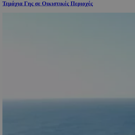
Τεμάχια Γης σε Οικιστικές Περιοχές