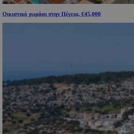
Οικιστικό χωράφι στην Πέγεια, €45,000