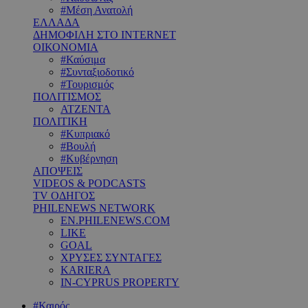
#Μέση Ανατολή
ΕΛΛΑΔΑ
ΔΗΜΟΦΙΛΗ ΣΤΟ INTERNET
ΟΙΚΟΝΟΜΙΑ
#Καύσιμα
#Συνταξιοδοτικό
#Τουρισμός
ΠΟΛΙΤΙΣΜΟΣ
ΑΤΖΕΝΤΑ
ΠΟΛΙΤΙΚΗ
#Κυπριακό
#Βουλή
#Κυβέρνηση
ΑΠΟΨΕΙΣ
VIDEOS & PODCASTS
TV ΟΔΗΓΟΣ
PHILENEWS NETWORK
EN.PHILENEWS.COM
LIKE
GOAL
ΧΡΥΣΕΣ ΣΥΝΤΑΓΕΣ
KARIERA
IN-CYPRUS PROPERTY
#Καιρός