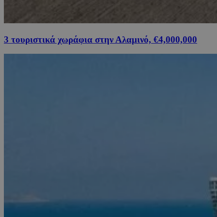
3 τουριστικά χωράφια στην Αλαμινό, €4,000,000