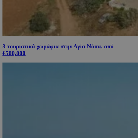
3 τουριστικά χωράφια στην Αγία Νάπα, από
€500,000