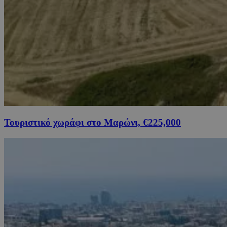
Τουριστικό χωράφι στο Μαρώνι, €225,000