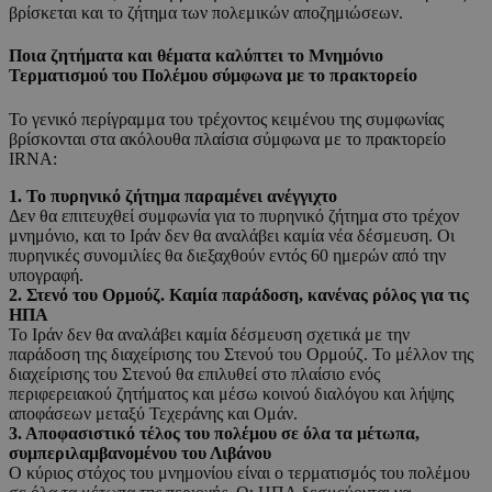
βρίσκεται και το ζήτημα των πολεμικών αποζημιώσεων.
Ποια ζητήματα και θέματα καλύπτει το Μνημόνιο
Τερματισμού του Πολέμου σύμφωνα με το πρακτορείο
To γενικό περίγραμμα του τρέχοντος κειμένου της συμφωνίας
βρίσκονται στα ακόλουθα πλαίσια σύμφωνα με το πρακτορείο
IRNA:
1. Το πυρηνικό ζήτημα παραμένει ανέγγιχτο
Δεν θα επιτευχθεί συμφωνία για το πυρηνικό ζήτημα στο τρέχον
μνημόνιο, και το Ιράν δεν θα αναλάβει καμία νέα δέσμευση. Οι
πυρηνικές συνομιλίες θα διεξαχθούν εντός 60 ημερών από την
υπογραφή.
2. Στενό του Ορμούζ. Καμία παράδοση, κανένας ρόλος για τις
ΗΠΑ
Το Ιράν δεν θα αναλάβει καμία δέσμευση σχετικά με την
παράδοση της διαχείρισης του Στενού του Ορμούζ. Το μέλλον της
διαχείρισης του Στενού θα επιλυθεί στο πλαίσιο ενός
περιφερειακού ζητήματος και μέσω κοινού διαλόγου και λήψης
αποφάσεων μεταξύ Τεχεράνης και Ομάν.
3. Αποφασιστικό τέλος του πολέμου σε όλα τα μέτωπα,
συμπεριλαμβανομένου του Λιβάνου
Ο κύριος στόχος του μνημονίου είναι ο τερματισμός του πολέμου