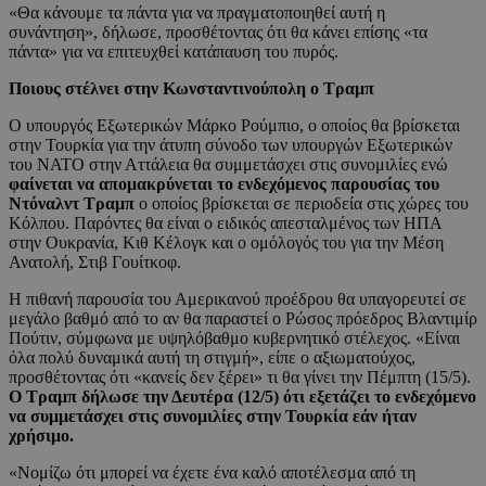
«Θα κάνουμε τα πάντα για να πραγματοποιηθεί αυτή η
συνάντηση», δήλωσε, προσθέτοντας ότι θα κάνει επίσης «τα
πάντα» για να επιτευχθεί κατάπαυση του πυρός.
Ποιους στέλνει στην Κωνσταντινούπολη ο Τραμπ
Ο υπουργός Εξωτερικών Μάρκο Ρούμπιο, ο οποίος θα βρίσκεται
στην Τουρκία για την άτυπη σύνοδο των υπουργών Εξωτερικών
του ΝΑΤΟ στην Αττάλεια θα συμμετάσχει στις συνομιλίες ενώ
φαίνεται να απομακρύνεται το ενδεχόμενος παρουσίας του
Ντόναλντ Τραμπ
ο οποίος βρίσκεται σε περιοδεία στις χώρες του
Κόλπου. Παρόντες θα είναι ο ειδικός απεσταλμένος των ΗΠΑ
στην Ουκρανία, Κιθ Κέλογκ και ο ομόλογός του για την Μέση
Ανατολή, Στιβ Γουίτκοφ.
H πιθανή παρουσία του Αμερικανού προέδρου θα υπαγορευτεί σε
μεγάλο βαθμό από το αν θα παραστεί ο Ρώσος πρόεδρος Βλαντιμίρ
Πούτιν, σύμφωνα με υψηλόβαθμο κυβερνητικό στέλεχος. «Είναι
όλα πολύ δυναμικά αυτή τη στιγμή», είπε ο αξιωματούχος,
προσθέτοντας ότι «κανείς δεν ξέρει» τι θα γίνει την Πέμπτη (15/5).
Ο Τραμπ δήλωσε την Δευτέρα (12/5) ότι εξετάζει το ενδεχόμενο
να συμμετάσχει στις συνομιλίες στην Τουρκία εάν ήταν
χρήσιμο.
«Νομίζω ότι μπορεί να έχετε ένα καλό αποτέλεσμα από τη