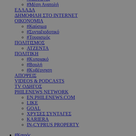
#Μέση Ανατολή
ΕΛΛΑΔΑ
ΔΗΜΟΦΙΛΗ ΣΤΟ INTERNET
ΟΙΚΟΝΟΜΙΑ
#Καύσιμα
#Συνταξιοδοτικό
#Τουρισμός
ΠΟΛΙΤΙΣΜΟΣ
ΑΤΖΕΝΤΑ
ΠΟΛΙΤΙΚΗ
#Κυπριακό
#Βουλή
#Κυβέρνηση
ΑΠΟΨΕΙΣ
VIDEOS & PODCASTS
TV ΟΔΗΓΟΣ
PHILENEWS NETWORK
EN.PHILENEWS.COM
LIKE
GOAL
ΧΡΥΣΕΣ ΣΥΝΤΑΓΕΣ
KARIERA
IN-CYPRUS PROPERTY
#Καιρός