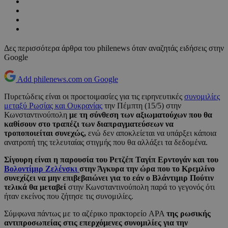
Δες περισσότερα άρθρα του philenews όταν αναζητάς ειδήσεις στην
Google
Add philenews.com on Google
Πυρετώδεις είναι οι προετοιμασίες για τις ειρηνευτικές
συνομιλίες
μεταξύ Ρωσίας και Ουκρανίας
την Πέμπτη (15/5) στην
Κωνσταντινούπολη
με τη σύνθεση των αξιωματούχων που θα
καθίσουν στο τραπέζι των διαπραγματεύσεων να
τροποποιείται συνεχώς,
ενώ δεν αποκλείεται να υπάρξει κάποια
ανατροπή της τελευταίας στιγμής που θα αλλάξει τα δεδομένα.
Σίγουρη είναι η παρουσία του Ρετζέπ Ταγίπ Ερντογάν και του
Βολοντίμιρ Ζελένσκι
στην Άγκυρα την ώρα που το Κρεμλίνο
συνεχίζει να μην επιβεβαιώνει για το εάν ο Βλάντιμιρ Πούτιν
τελικά θα μεταβεί
στην Κωνσταντινούπολη παρά το γεγονός ότι
ήταν εκείνος που ζήτησε τις συνομιλίες.
Σύμφωνα πάντως με το αζέρικο πρακτορείο APA
της ρωσικής
αντιπροσωπείας στις επερχόμενες συνομιλίες για την