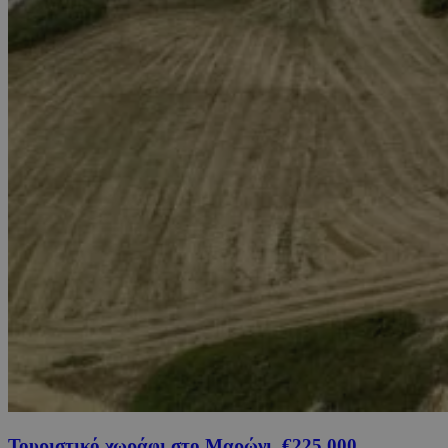
Τουριστικό χωράφι στο Μαρώνι, €225,000