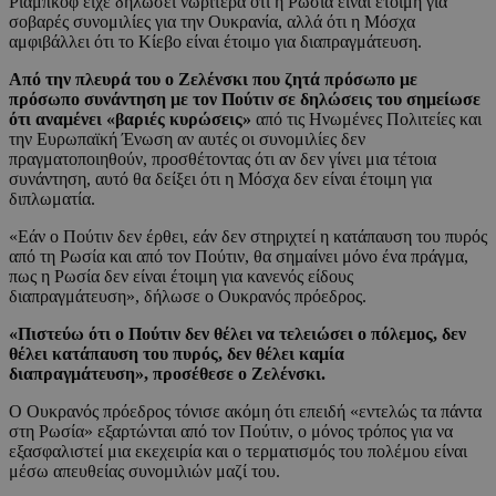
Ριαμπκόφ είχε δηλώσει νωρίτερα ότι η Ρωσία είναι έτοιμη για
σοβαρές συνομιλίες για την Ουκρανία, αλλά ότι η Μόσχα
αμφιβάλλει ότι το Κίεβο είναι έτοιμο για διαπραγμάτευση.
Από την πλευρά του ο Ζελένσκι που ζητά πρόσωπο με
πρόσωπο συνάντηση με τον Πούτιν σε δηλώσεις του σημείωσε
ότι αναμένει «βαριές κυρώσεις»
από τις Ηνωμένες Πολιτείες και
την Ευρωπαϊκή Ένωση αν αυτές οι συνομιλίες δεν
πραγματοποιηθούν, προσθέτοντας ότι αν δεν γίνει μια τέτοια
συνάντηση, αυτό θα δείξει ότι η Μόσχα δεν είναι έτοιμη για
διπλωματία.
«Εάν ο Πούτιν δεν έρθει, εάν δεν στηριχτεί η κατάπαυση του πυρός
από τη Ρωσία και από τον Πούτιν, θα σημαίνει μόνο ένα πράγμα,
πως η Ρωσία δεν είναι έτοιμη για κανενός είδους
διαπραγμάτευση», δήλωσε ο Ουκρανός πρόεδρος.
«Πιστεύω ότι ο Πούτιν δεν θέλει να τελειώσει ο πόλεμος, δεν
θέλει κατάπαυση του πυρός, δεν θέλει καμία
διαπραγμάτευση», προσέθεσε ο Ζελένσκι.
Ο Ουκρανός πρόεδρος τόνισε ακόμη ότι επειδή «εντελώς τα πάντα
στη Ρωσία» εξαρτώνται από τον Πούτιν, ο μόνος τρόπος για να
εξασφαλιστεί μια εκεχειρία και ο τερματισμός του πολέμου είναι
μέσω απευθείας συνομιλιών μαζί του.