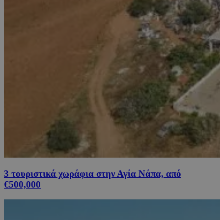
3 τουριστικά χωράφια στην Αγία Νάπα, από
€500,000