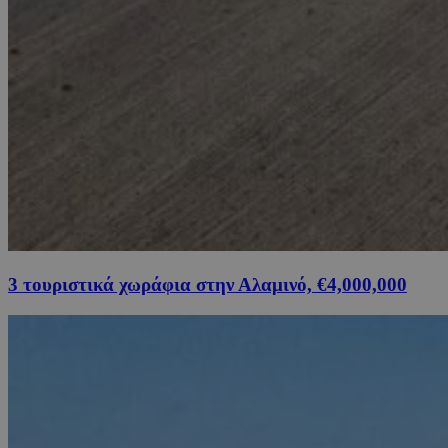
3 τουριστικά χωράφια στην Αλαμινό, €4,000,000