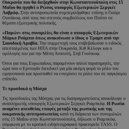
Ουκρανία που θα διεξαχθούν στην Κωνσταντινούπολη στις 15
Μαΐου θα ηγηθεί ο Ρώσος υπουργός Εξωτερικών Σεργκέι
Λαβρόφ.
Στην αντιπροσωπεία συμπεριλήφθηκε επίσης ο Γιούρι
Ουσάκοφ, από τους πιο στενούς συμβούλους του Πούτιν σε
θέματα εξωτερικής πολιτικής.
«Παρών» στις συνομιλίες θα είναι ο υπουργός Εξωτερικών
Μάρκο Ρούμπιο όπως ανακοίνωσε ο ίδιος ο Τραμπ από την
Σαουδική Αραβία.
Την συμμετοχή τους επιβεβαίωσαν ο ειδικός
απεσταλμένος των ΗΠΑ στην Ουκρανία, Κιθ Κέλογκ και ο
ομόλογός του για την Μέση Ανατολή, Στιβ Γουίτκοφ.
Όσοι για τους Ευρωπαίους παραμένουν απλοί παρατηρητές, την
ώρα που ο Ερντογάν διεκδικεί για μία ακόμη φορά το ρόλο του
ειρηνοποιού και προσπαθεί να ενισχύσει το ρόλο του σε παγκόσμιο
επίπεδο.
Τι προσδοκά η Μόσχα
Τις προσδοκίες της Μόσχας για τις διαπραγματεύσεις αποκάλυψε ο
αναπληρωτής υπουργός Εξωτερικών Σεργκέι Ριαμπκόφ.
Η Ρωσία
αναμένει απευθείας επαφές μεταξύ της ρωσικής και της
ουκρανικής αντιπροσωπείας
κατά τη διάρκεια των συνομιλιών
στις 15 Μαΐου στην Κωνσταντινούπολη, δήλωσε ο Ριαμπκόφ,
σύμφωνα με το κρατικό ειδησεογραφικό πρακτορείο TASS. Ο