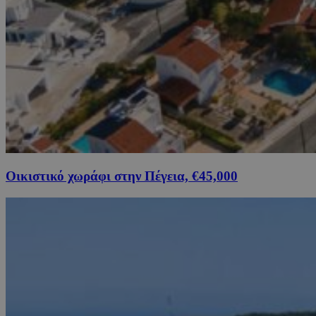
Οικιστικό χωράφι στην Πέγεια, €45,000