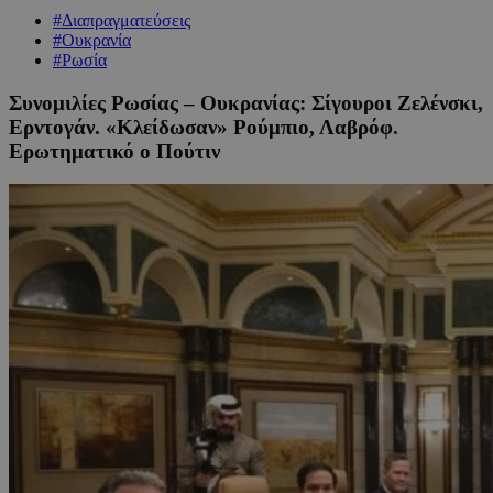
#Διαπραγματεύσεις
#Ουκρανία
#Ρωσία
Συνομιλίες Ρωσίας – Ουκρανίας: Σίγουροι Ζελένσκι,
Ερντογάν. «Κλείδωσαν» Ρούμπιο, Λαβρόφ.
Ερωτηματικό ο Πούτιν