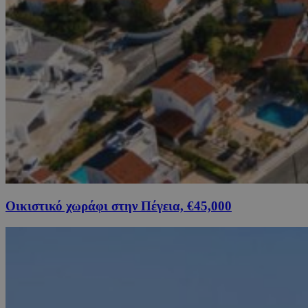
Οικιστικό χωράφι στην Πέγεια, €45,000