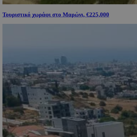
Τουριστικό χωράφι στο Μαρώνι, €225,000