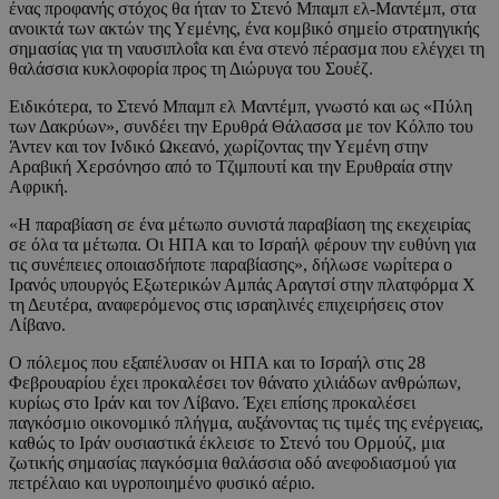
ένας προφανής στόχος θα ήταν το Στενό Μπαμπ ελ-Μαντέμπ, στα
ανοικτά των ακτών της Υεμένης, ένα κομβικό σημείο στρατηγικής
σημασίας για τη ναυσιπλοΐα και ένα στενό πέρασμα που ελέγχει τη
θαλάσσια κυκλοφορία προς τη Διώρυγα του Σουέζ.
Ειδικότερα, το Στενό Μπαμπ ελ Μαντέμπ, γνωστό και ως «Πύλη
των Δακρύων», συνδέει την Ερυθρά Θάλασσα με τον Κόλπο του
Άντεν και τον Ινδικό Ωκεανό, χωρίζοντας την Υεμένη στην
Αραβική Χερσόνησο από το Τζιμπουτί και την Ερυθραία στην
Αφρική.
«Η παραβίαση σε ένα μέτωπο συνιστά παραβίαση της εκεχειρίας
σε όλα τα μέτωπα. Οι ΗΠΑ και το Ισραήλ φέρουν την ευθύνη για
τις συνέπειες οποιασδήποτε παραβίασης», δήλωσε νωρίτερα ο
Ιρανός υπουργός Εξωτερικών Αμπάς Αραγτσί στην πλατφόρμα X
τη Δευτέρα, αναφερόμενος στις ισραηλινές επιχειρήσεις στον
Λίβανο.
Ο πόλεμος που εξαπέλυσαν οι ΗΠΑ και το Ισραήλ στις 28
Φεβρουαρίου έχει προκαλέσει τον θάνατο χιλιάδων ανθρώπων,
κυρίως στο Ιράν και τον Λίβανο. Έχει επίσης προκαλέσει
παγκόσμιο οικονομικό πλήγμα, αυξάνοντας τις τιμές της ενέργειας,
καθώς το Ιράν ουσιαστικά έκλεισε το Στενό του Ορμούζ, μια
ζωτικής σημασίας παγκόσμια θαλάσσια οδό ανεφοδιασμού για
πετρέλαιο και υγροποιημένο φυσικό αέριο.