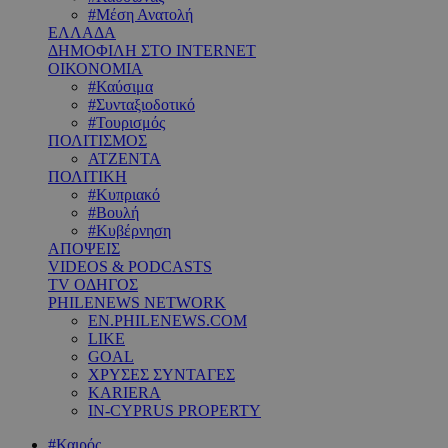
#Μέση Ανατολή
ΕΛΛΑΔΑ
ΔΗΜΟΦΙΛΗ ΣΤΟ INTERNET
ΟΙΚΟΝΟΜΙΑ
#Καύσιμα
#Συνταξιοδοτικό
#Τουρισμός
ΠΟΛΙΤΙΣΜΟΣ
ΑΤΖΕΝΤΑ
ΠΟΛΙΤΙΚΗ
#Κυπριακό
#Βουλή
#Κυβέρνηση
ΑΠΟΨΕΙΣ
VIDEOS & PODCASTS
TV ΟΔΗΓΟΣ
PHILENEWS NETWORK
EN.PHILENEWS.COM
LIKE
GOAL
ΧΡΥΣΕΣ ΣΥΝΤΑΓΕΣ
KARIERA
IN-CYPRUS PROPERTY
#Καιρός