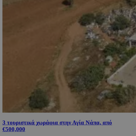
3 τουριστικά χωράφια στην Αγία Νάπα, από
€500,000