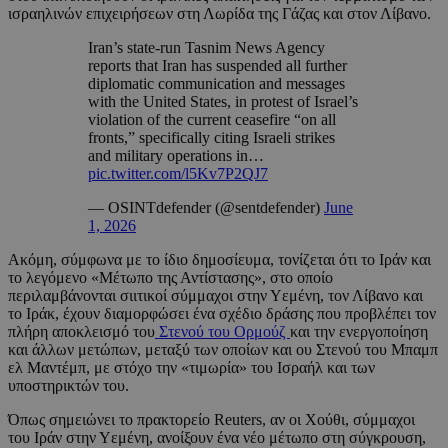
ισραηλινών επιχειρήσεων στη Λωρίδα της Γάζας και στον Λίβανο.
Iran’s state-run Tasnim News Agency
reports that Iran has suspended all further
diplomatic communication and messages
with the United States, in protest of Israel’s
violation of the current ceasefire “on all
fronts,” specifically citing Israeli strikes
and military operations in…
pic.twitter.com/l5Kv7P2QJ7
— OSINTdefender (@sentdefender)
June
1, 2026
Ακόμη, σύμφωνα με το ίδιο δημοσίευμα, τονίζεται ότι το Ιράν και
το λεγόμενο «Μέτωπο της Αντίστασης», στο οποίο
περιλαμβάνονται σιιτικοί σύμμαχοι στην Υεμένη, τον Λίβανο και
το Ιράκ, έχουν διαμορφώσει ένα σχέδιο δράσης που προβλέπει τον
πλήρη αποκλεισμό του
Στενού του Ορμούζ
και την ενεργοποίηση
και άλλων μετώπων, μεταξύ των οποίων και ου Στενού του Μπαμπ
ελ Μαντέμπ, με στόχο την «τιμωρία» του Ισραήλ και των
υποστηρικτών του.
Όπως σημειώνει το πρακτορείο Reuters, αν οι Χούθι, σύμμαχοι
του Ιράν στην Υεμένη, ανοίξουν ένα νέο μέτωπο στη σύγκρουση,