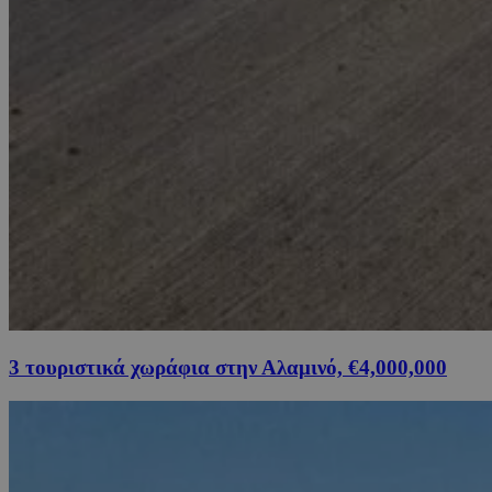
3 τουριστικά χωράφια στην Αλαμινό, €4,000,000