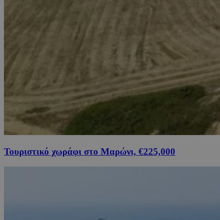
Τουριστικό χωράφι στο Μαρώνι, €225,000