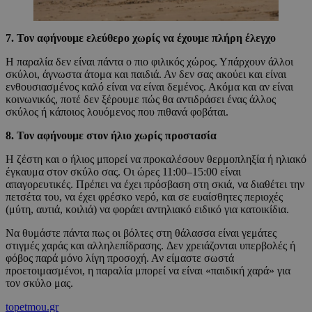
7. Τον αφήνουμε ελεύθερο χωρίς να έχουμε πλήρη έλεγχο
Η παραλία δεν είναι πάντα ο πιο φιλικός χώρος. Υπάρχουν άλλοι
σκύλοι, άγνωστα άτομα και παιδιά. Αν δεν σας ακούει και είναι
ενθουσιασμένος καλό είναι να είναι δεμένος. Ακόμα και αν είναι
κοινωνικός, ποτέ δεν ξέρουμε πώς θα αντιδράσει ένας άλλος
σκύλος ή κάποιος λουόμενος που πιθανά φοβάται.
8.
Τον αφήνουμε στον ήλιο χωρίς προστασία
Η ζέστη και ο ήλιος μπορεί να προκαλέσουν θερμοπληξία ή ηλιακό
έγκαυμα στον σκύλο σας. Οι ώρες 11:00–15:00 είναι
απαγορευτικές. Πρέπει να έχει πρόσβαση στη σκιά, να διαθέτει την
πετσέτα του, να έχει φρέσκο νερό, και σε ευαίσθητες περιοχές
(μύτη, αυτιά, κοιλιά) να φοράει αντηλιακό ειδικό για κατοικίδια.
Να θυμάστε πάντα πως οι βόλτες στη θάλασσα είναι γεμάτες
στιγμές χαράς και αλληλεπίδρασης. Δεν χρειάζονται υπερβολές ή
φόβος παρά μόνο λίγη προσοχή. Αν είμαστε σωστά
προετοιμασμένοι, η παραλία μπορεί να είναι «παιδική χαρά» για
τον σκύλο μας.
topetmou.gr