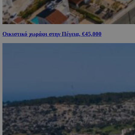
Οικιστικό χωράφι στην Πέγεια, €45,000