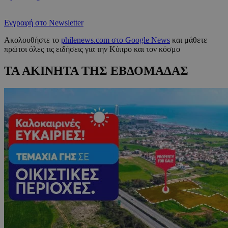
Εγγραφή στο Newsletter
Ακολουθήστε το
philenews.com στο Google News
και μάθετε
πρώτοι όλες τις ειδήσεις για την Κύπρο και τον κόσμο
ΤΑ ΑΚΙΝΗΤΑ ΤΗΣ ΕΒΔΟΜΑΔΑΣ