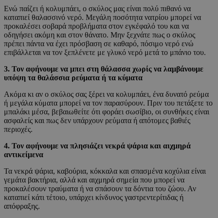
Ενώ παίζει ή κολυμπάει, ο σκύλος μας είναι πολύ πιθανό να
καταπιεί θαλασσινό νερό. Μεγάλη ποσότητα νατρίου μπορεί να
προκαλέσει σοβαρά προβλήματα στον εγκέφαλό του και να
οδηγήσει ακόμη και στον θάνατο. Μην ξεχνάτε πως ο σκύλος
πρέπει πάντα να έχει πρόσβαση σε καθαρό, πόσιμο νερό ενώ
επιβάλλεται να τον ξεπλένετε με γλυκό νερό μετά το μπάνιο του.
3. Τον αφήνουμε να μπει στη θάλασσα χωρίς να λαμβάνουμε
υπόψη τα θαλάσσια ρεύματα ή τα κύματα
Ακόμα κι αν ο σκύλος σας ξέρει να κολυμπάει, ένα δυνατό ρεύμα
ή μεγάλα κύματα μπορεί να τον παρασύρουν. Πριν του πετάξετε το
μπαλάκι μέσα, βεβαιωθείτε ότι φοράει σωσίβιο, οι συνθήκες είναι
ασφαλείς και πως δεν υπάρχουν ρεύματα ή απότομες βαθιές
περιοχές.
4. Τον αφήνουμε να πλησιάζει νεκρά ψάρια και αιχμηρά
αντικείμενα
Τα νεκρά ψάρια, καβούρια, κόκκαλα και σπασμένα κοχύλια είναι
γεμάτα βακτήρια, αλλά και αιχμηρά σημεία που μπορεί να
προκαλέσουν τραύματα ή να σπάσουν τα δόντια του ζώου. Αν
καταπιεί κάτι τέτοιο, υπάρχει κίνδυνος γαστρεντερίτιδας ή
απόφραξης.