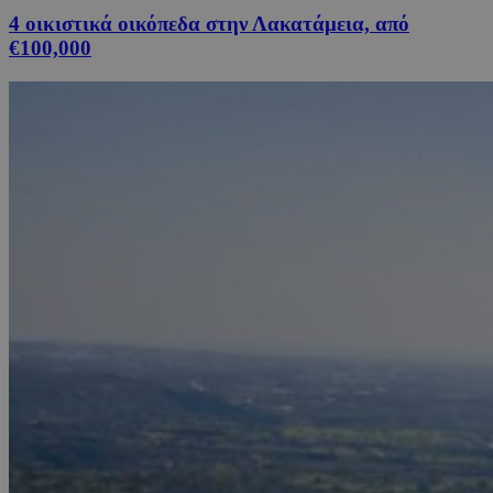
4 οικιστικά οικόπεδα στην Λακατάμεια, από
€100,000