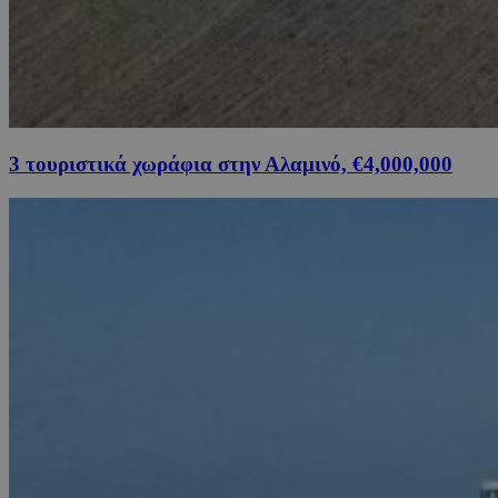
3 τουριστικά χωράφια στην Αλαμινό, €4,000,000