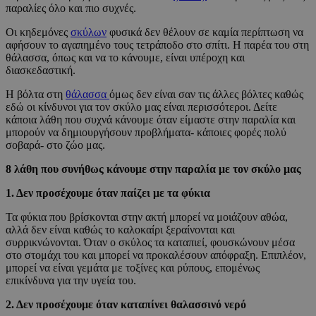
παραλίες όλο και πιο συχνές.
Οι κηδεμόνες
σκύλων
φυσικά δεν θέλουν σε καμία περίπτωση να
αφήσουν το αγαπημένο τους τετράποδο στο σπίτι. Η παρέα του στη
θάλασσα, όπως και να το κάνουμε, είναι υπέροχη και
διασκεδαστική.
Η βόλτα στη
θάλασσα
όμως δεν είναι σαν τις άλλες βόλτες καθώς
εδώ οι κίνδυνοι για τον σκύλο μας είναι περισσότεροι. Δείτε
κάποια λάθη που συχνά κάνουμε όταν είμαστε στην παραλία και
μπορούν να δημιουργήσουν προβλήματα- κάποιες φορές πολύ
σοβαρά- στο ζώο μας.
8 λάθη που συνήθως κάνουμε στην παραλία με τον σκύλο μας
1. Δεν προσέχουμε όταν παίζει με τα φύκια
Τα φύκια που βρίσκονται στην ακτή μπορεί να μοιάζουν αθώα,
αλλά δεν είναι καθώς το καλοκαίρι ξεραίνονται και
συρρικνώνονται. Όταν ο σκύλος τα καταπιεί, φουσκώνουν μέσα
στο στομάχι του και μπορεί να προκαλέσουν απόφραξη. Επιπλέον,
μπορεί να είναι γεμάτα με τοξίνες και ρύπους, επομένως
επικίνδυνα για την υγεία του.
2. Δεν προσέχουμε όταν καταπίνει θαλασσινό νερό