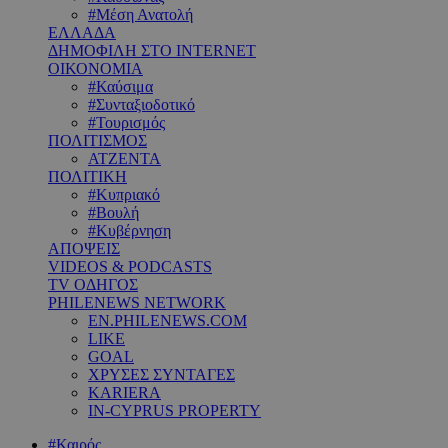
#Μέση Ανατολή
ΕΛΛΑΔΑ
ΔΗΜΟΦΙΛΗ ΣΤΟ INTERNET
ΟΙΚΟΝΟΜΙΑ
#Καύσιμα
#Συνταξιοδοτικό
#Τουρισμός
ΠΟΛΙΤΙΣΜΟΣ
ΑΤΖΕΝΤΑ
ΠΟΛΙΤΙΚΗ
#Κυπριακό
#Βουλή
#Κυβέρνηση
ΑΠΟΨΕΙΣ
VIDEOS & PODCASTS
TV ΟΔΗΓΟΣ
PHILENEWS NETWORK
EN.PHILENEWS.COM
LIKE
GOAL
ΧΡΥΣΕΣ ΣΥΝΤΑΓΕΣ
KARIERA
IN-CYPRUS PROPERTY
#Καιρός