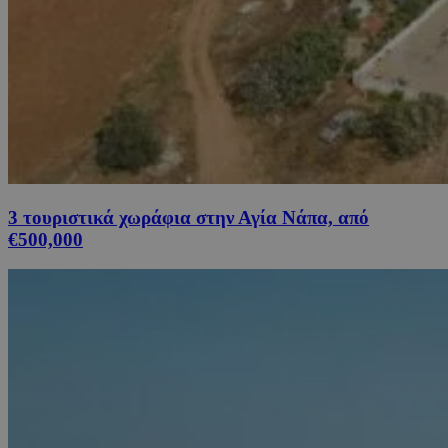
3 τουριστικά χωράφια στην Αγία Νάπα, από
€500,000