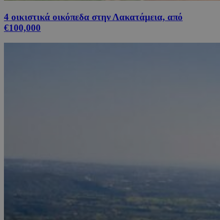
4 οικιστικά οικόπεδα στην Λακατάμεια, από
€100,000