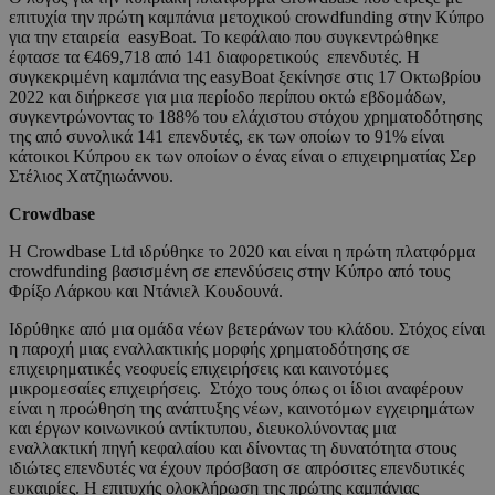
επιτυχία την πρώτη καμπάνια μετοχικού crowdfunding στην Κύπρο
για την εταιρεία easyBoat. Το κεφάλαιο που συγκεντρώθηκε
έφτασε τα €469,718 από 141 διαφορετικούς επενδυτές. Η
συγκεκριμένη καμπάνια της easyBoat ξεκίνησε στις 17 Οκτωβρίου
2022 και διήρκεσε για μια περίοδο περίπου οκτώ εβδομάδων,
συγκεντρώνοντας το 188% του ελάχιστου στόχου χρηματοδότησης
της από συνολικά 141 επενδυτές, εκ των οποίων το 91% είναι
κάτοικοι Κύπρου εκ των οποίων ο ένας είναι ο επιχειρηματίας Σερ
Στέλιος Χατζηιωάννου.
Crowdbase
Η Crowdbase Ltd ιδρύθηκε το 2020 και είναι η πρώτη πλατφόρμα
crowdfunding βασισμένη σε επενδύσεις στην Κύπρο από τους
Φρίξο Λάρκου και Ντάνιελ Κουδουνά.
Ιδρύθηκε από μια ομάδα νέων βετεράνων του κλάδου. Στόχος είναι
η παροχή μιας εναλλακτικής μορφής χρηματοδότησης σε
επιχειρηματικές νεοφυείς επιχειρήσεις και καινοτόμες
μικρομεσαίες επιχειρήσεις. Στόχο τους όπως οι ίδιοι αναφέρουν
είναι η προώθηση της ανάπτυξης νέων, καινοτόμων εγχειρημάτων
και έργων κοινωνικού αντίκτυπου, διευκολύνοντας μια
εναλλακτική πηγή κεφαλαίου και δίνοντας τη δυνατότητα στους
ιδιώτες επενδυτές να έχουν πρόσβαση σε απρόσιτες επενδυτικές
ευκαιρίες. Η επιτυχής ολοκλήρωση της πρώτης καμπάνιας