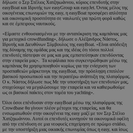
δήλωσε ο Σερ Στέλιος Χατζηιωάννου, κύριος επενδυτής στην
easyBoat και Ιδρυτής των easyGroup και easyJet. Όντας μέλος της
οικογένειας επωνυμιών της easy, η easyBoat προσφέρει απλότητα
και οικονομική προσιτότητα σε ναυλωτές για πρώτη φορά καθώς
και σε έμπειρους ναυτικούς.
«Είμαστε ενθουσιασμένοι με την ανταπόκριση της καμπάνιας μας
για μετοχικό crowdfunding», δήλωσε ο Αλέξανδρος Νάστος,
Ιδρυτής και Διευθύνων Σύμβουλος της easyBoat. «Είναι απόδειξη
της δύναμης της ομάδας μας και της ιδέας ότι τόσοι πολλοί
επενδυτές πίστεψαν σε μας και μας εμπιστεύτηκαν επενδύοντας
στην εταιρεία μας». Τα κεφάλαια που συγκεντρώθηκαν μέσω της
καμπάνιας θα χρησιμποιηθούν κυρίως για την ενίσχυση των
προσπαθειών μάρκετινγκ της easyBoat, την πρόσληψη επιπλέον
βασικού προσωπικού και την περαιτέρω ανάπτυξη της πλατφόρμας.
Ο κ. Νάστος δήλωσε πως Με την υποστήριξη των επενδυτών μας,
στοχεύουμε να μεγαλώσουμε την εταιρεία και να καθιερωθούμε
ως οι βασικοί παίκτες στον τομέα του yachting».
Όλοι όσοι επένδυσαν στην easyBoat μέσω της πλατφόρμας της
Crowdbase θα γίνουν πλέον μέτοχοι της εταιρείας, και θα
ενσωματωθούν στην οικογένεια της easy μαζί με τον Σερ Στέλιο
Χατζηιωάννου. Αυτοί οι επενδυτές κυνηγούν τα οικονομικά οφέλη
από την επένδυση σε μια νεοφυείς επιχείρηση σε πρώιμο στάδιο,
με την υποστήριξη μιας οικιακής επωνυμίας όπως η easy, και ίσως