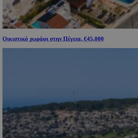
Οικιστικό χωράφι στην Πέγεια, €45,000