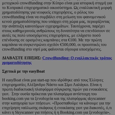
μετοχικού crowdfunding στην Κύπρο είναι μια ιστορική στιγμή για
το Κυπριακό επιχειρηματικό οικοσύστημα. Ως εναλλακτική μορφή
χρηματοδότησης για νεοφυείς επιχειρήσεις, ο ρόλος του
crowdfunding είναι να συμβάλει στη μείωση του φαινομενικού
κενού χρηματοδότησης που υπάρχει στη χώρα μας, περιορίζοντας
την ανάπτυξη καινοτόμων εγχειρημάτων. Ταυτόχρονα, παρέχει
στους καθημερινούς ανθρώπους τη δυνατότητα να επενδύσουν σε
αυτές τις πολύ υποσχόμενες επιχειρήσεις, με ελάχιστο ποσό
επένδυσης σε ορισμένες καμπάνιες στα €100. Με την πρώτη
καμπάνια να συγκεντρώνει σχεδόν €500,000, οι προοπτικές του
crowdfunding στο νησί μας φαίνονται σίγουρα υποσχόμενες.
ΔΙΑΒΑΣΤΕ ΕΠΙΣΗΣ:
Crowdfunding: O εναλλακτικός τρόπος
χρηματοδότησης
Σχετικά με την easyBoat
Η easyBoat είναι μια start-up που ιδρύθηκε από τους Έλληνες
επιχειρηματίες Αλέξανδρο Νάστο και Σίμο Λαλάγκο. Είναι η
πρώτη διαδικτυακή πλατφόρμα σύγκρισης τιμών για ενοικιάσεις
γιοτ. Στην ουσία πρόκειται για πλατφόρμα αντίστοιχη του
booking.com για τα ξενοδοχεία και της πλατφόρμας skyscanner
στην κατηγορία των πτήσεων. «Προσπαθούμε να κάνουμε για την
επιχείρηση ναύλωσης σκάφους ή ενοικίασης γιοτ για διακοπές, ό,τι
κάνει η Skyscanner για πτήσεις ή η Booking.com για ξενοδοχεία»,