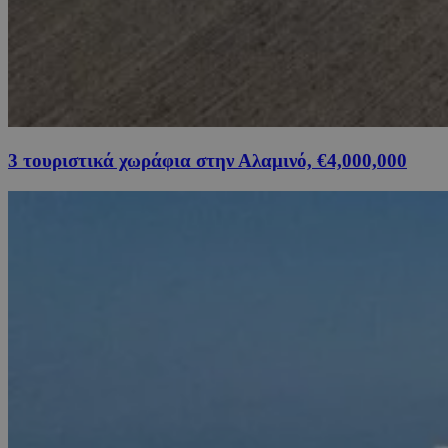
3 τουριστικά χωράφια στην Αλαμινό, €4,000,000