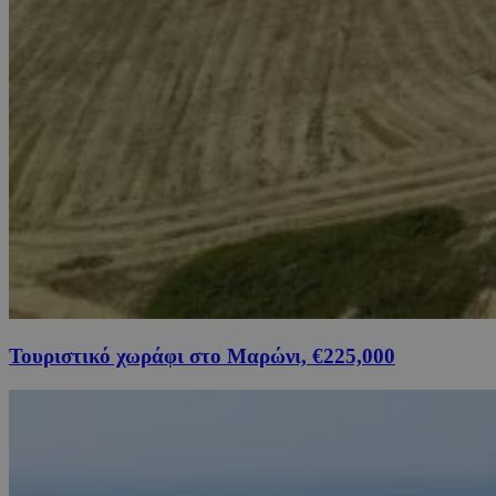
Τουριστικό χωράφι στο Μαρώνι, €225,000