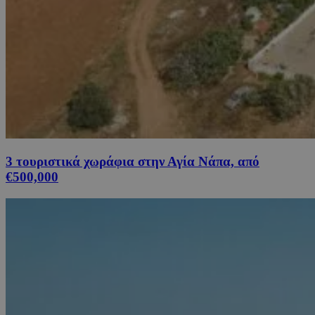
3 τουριστικά χωράφια στην Αγία Νάπα, από
€500,000