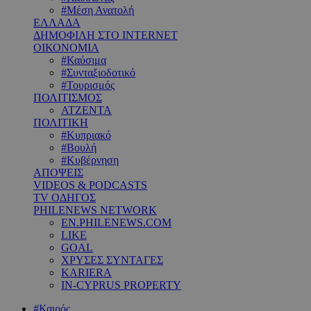
#Μέση Ανατολή
ΕΛΛΑΔΑ
ΔΗΜΟΦΙΛΗ ΣΤΟ INTERNET
ΟΙΚΟΝΟΜΙΑ
#Καύσιμα
#Συνταξιοδοτικό
#Τουρισμός
ΠΟΛΙΤΙΣΜΟΣ
ΑΤΖΕΝΤΑ
ΠΟΛΙΤΙΚΗ
#Κυπριακό
#Βουλή
#Κυβέρνηση
ΑΠΟΨΕΙΣ
VIDEOS & PODCASTS
TV ΟΔΗΓΟΣ
PHILENEWS NETWORK
EN.PHILENEWS.COM
LIKE
GOAL
ΧΡΥΣΕΣ ΣΥΝΤΑΓΕΣ
KARIERA
IN-CYPRUS PROPERTY
#Καιρός