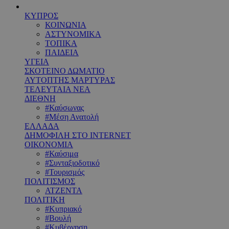
ΚΥΠΡΟΣ
ΚΟΙΝΩΝΙΑ
ΑΣΤΥΝΟΜΙΚΑ
ΤΟΠΙΚΑ
ΠΑΙΔΕΙΑ
ΥΓΕΙΑ
ΣΚΟΤΕΙΝΟ ΔΩΜΑΤΙΟ
ΑΥΤΟΠΤΗΣ ΜΑΡΤΥΡΑΣ
ΤΕΛΕΥΤΑΙΑ ΝΕΑ
ΔΙΕΘΝΗ
#Καύσωνας
#Μέση Ανατολή
ΕΛΛΑΔΑ
ΔΗΜΟΦΙΛΗ ΣΤΟ INTERNET
ΟΙΚΟΝΟΜΙΑ
#Καύσιμα
#Συνταξιοδοτικό
#Τουρισμός
ΠΟΛΙΤΙΣΜΟΣ
ΑΤΖΕΝΤΑ
ΠΟΛΙΤΙΚΗ
#Κυπριακό
#Βουλή
#Κυβέρνηση