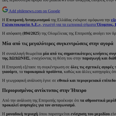
Add philenews.com on Google
Η
Επιτροπή Ανταγωνισμού
της Ελλάδας ενέκρινε ομόφωνα την
εξ
Γαλακτοκομεία Α.Ε.»
, γνωστή για τα εμπορικά σήματα
Όλυμπος, 
Η απόφαση (
894/2025
) της Ολομέλειας της Επιτροπής ανοίγει τον δ
Μία από τις μεγαλύτερες συγκεντρώσεις στην αγορά
Η συναλλαγή θεωρείται
μία από τις σημαντικότερες κινήσεις συ
της ΔΩΔΩΝΗΣ
, ενισχύοντας τη θέση του στην
παραγωγή και διάθ
Η Επιτροπή εξέτασε τη συγκέντρωση σε
όλες τις σχετικές αγορές
γιαούρτι
, τα
τυροκομικά προϊόντα
, καθώς και άλλες κατηγορίες ό
Η γεωγραφική ανάλυση έγινε σε
εθνικό και περιφερειακό επίπεδο
Περιορισμένος αντίκτυπος στην Ήπειρο
Από την ανάλυση της Επιτροπής προέκυψε ότι
τα αθροιστικά μερί
προκαλεί ανησυχίες για τον ανταγωνισμό
.
Η
μοναδική περιοχή
όπου παρατηρείται
ενίσχυση του μεριδίου
είν