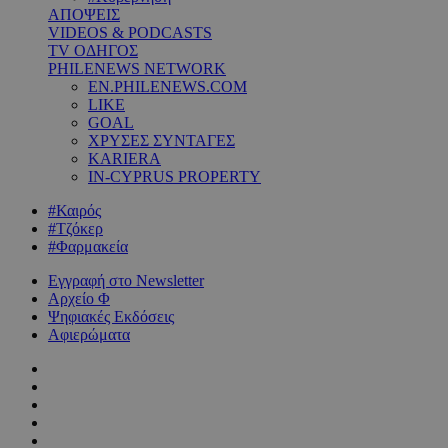
ΑΠΟΨΕΙΣ
VIDEOS & PODCASTS
TV ΟΔΗΓΟΣ
PHILENEWS NETWORK
EN.PHILENEWS.COM
LIKE
GOAL
ΧΡΥΣΕΣ ΣΥΝΤΑΓΕΣ
KARIERA
IN-CYPRUS PROPERTY
#Καιρός
#Τζόκερ
#Φαρμακεία
Εγγραφή στο Newsletter
Αρχείο Φ
Ψηφιακές Εκδόσεις
Αφιερώματα