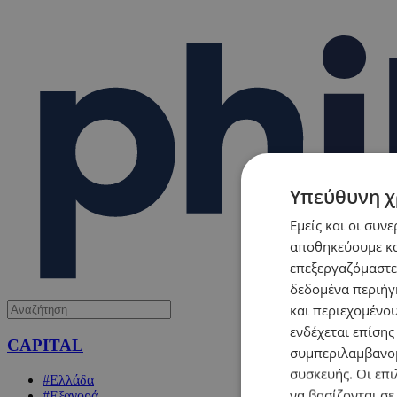
Υπεύθυνη χ
Εμείς και οι συν
αποθηκεύουμε κα
επεξεργαζόμαστε
δεδομένα περιήγη
και περιεχομένο
ενδέχεται επίσης
CAPITAL
συμπεριλαμβανομ
συσκευής. Οι επι
#Ελλάδα
να βασίζονται σε
#Εξαγορά