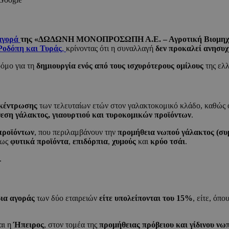
αγορά
της «ΔΩΔΩΝΗ ΜΟΝΟΠΡΟΣΩΠΗ Α.Ε. – Αγροτική Βιομηχα
Ροδόπη και Τυράς
,
κρίνοντας ότι η συναλλαγή
δεν προκαλεί ανησυχ
ρόμο για τη
δημιουργία ενός από τους ισχυρότερους ομίλους
της ελλ
γκέντρωσης
των τελευταίων ετών στον γαλακτοκομικό κλάδο, καθώς 
εση γάλακτος, γιαουρτιού και τυροκομικών προϊόντων
.
 προϊόντων
, που περιλαμβάνουν την
προμήθεια νωπού γάλακτος (συμ
πως
φυτικά προϊόντα
,
επιδόρπια
,
χυμούς
και
κρύο τσάι
.
.
δια αγοράς
των δύο εταιρειών
είτε υπολείπονται του 15%
, είτε, όπ
αι η
Ήπειρος
, στον τομέα της
προμήθειας πρόβειου και γίδινου νω