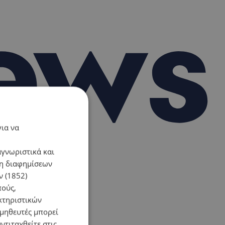
για να
αγνωριστικά και
ση διαφημίσεων
 (1852)
πούς,
κτηριστικών
ομηθευτές μπορεί
ντιταχθείτε στις