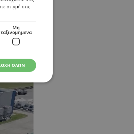
τε στιγμή στις
Μη
ταξινομημενα
ΔΟΧΗ ΟΛΩΝ