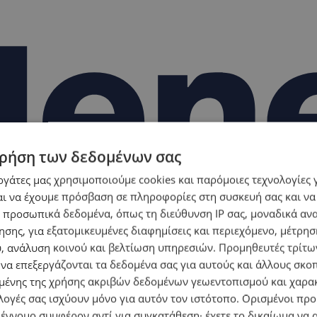
ρήση των δεδομένων σας
εργάτες μας χρησιμοποιούμε cookies και παρόμοιες τεχνολογίες 
ι να έχουμε πρόσβαση σε πληροφορίες στη συσκευή σας και να
 προσωπικά δεδομένα, όπως τη διεύθυνση IP σας, μοναδικά αν
σης, για εξατομικευμένες διαφημίσεις και περιεχόμενο, μέτρη
υ, ανάλυση κοινού και βελτίωση υπηρεσιών.
Προμηθευτές τρίτων
 να επεξεργάζονται τα δεδομένα σας για αυτούς και άλλους σκο
ένης της χρήσης ακριβών δεδομένων γεωεντοπισμού και χαρα
λογές σας ισχύουν μόνο για αυτόν τον ιστότοπο. Ορισμένοι πρ
 έννομο συμφέρον αντί για συγκατάθεση· έχετε το δικαίωμα να α