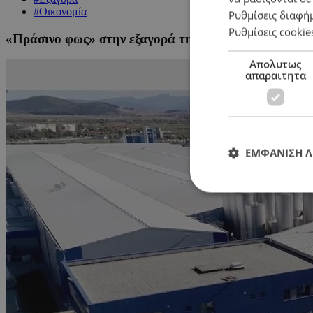
#Οικονομία
Ρυθμίσεις διαφή
Ρυθμίσεις cookie
«Πράσινο φως» στην εξαγορά της ΔΩΔΩΝΗΣ από τη
Απολυτως
απαραιτητα
ΕΜΦΑΝΙΣΗ 