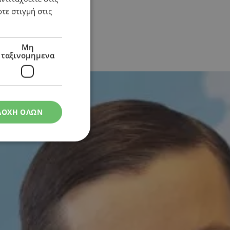
τε στιγμή στις
Μη
ταξινομημενα
ΔΟΧΗ ΟΛΩΝ