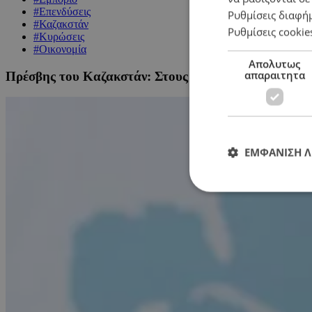
#Επενδύσεις
Ρυθμίσεις διαφή
#Καζακστάν
Ρυθμίσεις cookie
#Κυρώσεις
#Οικονομία
Απολυτως
απαραιτητα
Πρέσβης του Καζακστάν: Στους κορυφαίους επενδυτ
ΕΜΦΑΝΙΣΗ 