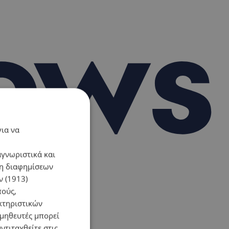
για να
αγνωριστικά και
ση διαφημίσεων
 (1913)
πούς,
κτηριστικών
ομηθευτές μπορεί
ντιταχθείτε στις