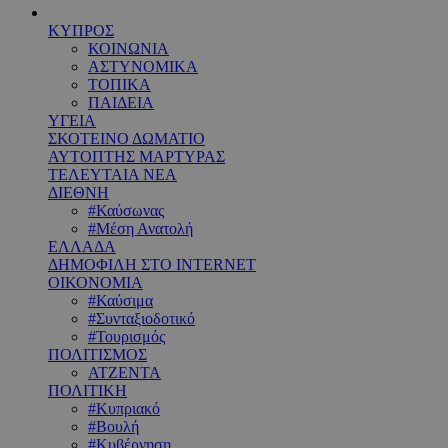
ΚΥΠΡΟΣ
ΚΟΙΝΩΝΙΑ
ΑΣΤΥΝΟΜΙΚΑ
ΤΟΠΙΚΑ
ΠΑΙΔΕΙΑ
ΥΓΕΙΑ
ΣΚΟΤΕΙΝΟ ΔΩΜΑΤΙΟ
ΑΥΤΟΠΤΗΣ ΜΑΡΤΥΡΑΣ
ΤΕΛΕΥΤΑΙΑ ΝΕΑ
ΔΙΕΘΝΗ
#Καύσωνας
#Μέση Ανατολή
ΕΛΛΑΔΑ
ΔΗΜΟΦΙΛΗ ΣΤΟ INTERNET
ΟΙΚΟΝΟΜΙΑ
#Καύσιμα
#Συνταξιοδοτικό
#Τουρισμός
ΠΟΛΙΤΙΣΜΟΣ
ΑΤΖΕΝΤΑ
ΠΟΛΙΤΙΚΗ
#Κυπριακό
#Βουλή
#Κυβέρνηση