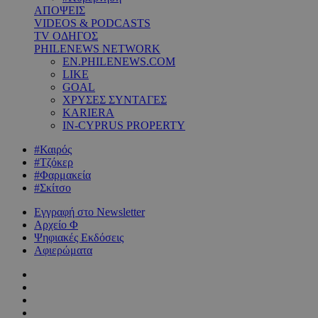
ΑΠΟΨΕΙΣ
VIDEOS & PODCASTS
TV ΟΔΗΓΟΣ
PHILENEWS NETWORK
EN.PHILENEWS.COM
LIKE
GOAL
ΧΡΥΣΕΣ ΣΥΝΤΑΓΕΣ
KARIERA
IN-CYPRUS PROPERTY
#Καιρός
#Τζόκερ
#Φαρμακεία
#Σκίτσο
Εγγραφή στο Newsletter
Αρχείο Φ
Ψηφιακές Εκδόσεις
Αφιερώματα