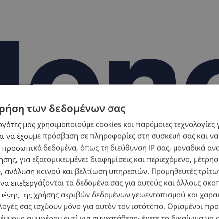
ρήση των δεδομένων σας
εργάτες μας χρησιμοποιούμε cookies και παρόμοιες τεχνολογίες 
ι να έχουμε πρόσβαση σε πληροφορίες στη συσκευή σας και να
 προσωπικά δεδομένα, όπως τη διεύθυνση IP σας, μοναδικά αν
σης, για εξατομικευμένες διαφημίσεις και περιεχόμενο, μέτρη
υ, ανάλυση κοινού και βελτίωση υπηρεσιών.
Προμηθευτές τρίτων
 να επεξεργάζονται τα δεδομένα σας για αυτούς και άλλους σκο
ένης της χρήσης ακριβών δεδομένων γεωεντοπισμού και χαρα
λογές σας ισχύουν μόνο για αυτόν τον ιστότοπο. Ορισμένοι πρ
 έννομο συμφέρον αντί για συγκατάθεση· έχετε το δικαίωμα να α