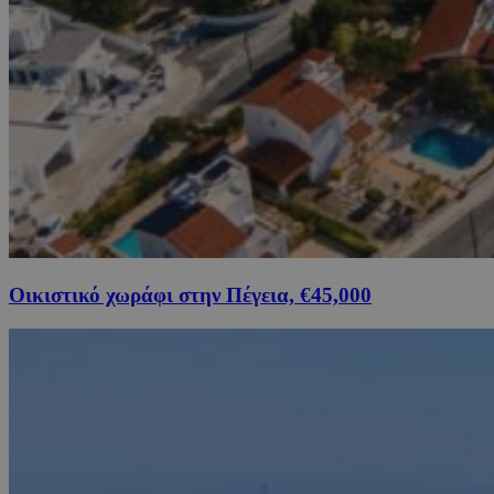
Οικιστικό χωράφι στην Πέγεια, €45,000