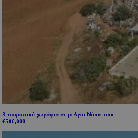
3 τουριστικά χωράφια στην Αγία Νάπα, από
€500,000