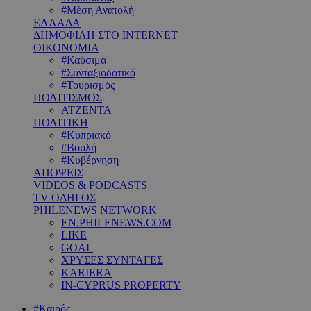
#Μέση Ανατολή
ΕΛΛΑΔΑ
ΔΗΜΟΦΙΛΗ ΣΤΟ INTERNET
ΟΙΚΟΝΟΜΙΑ
#Καύσιμα
#Συνταξιοδοτικό
#Τουρισμός
ΠΟΛΙΤΙΣΜΟΣ
ΑΤΖΕΝΤΑ
ΠΟΛΙΤΙΚΗ
#Κυπριακό
#Βουλή
#Κυβέρνηση
ΑΠΟΨΕΙΣ
VIDEOS & PODCASTS
TV ΟΔΗΓΟΣ
PHILENEWS NETWORK
EN.PHILENEWS.COM
LIKE
GOAL
ΧΡΥΣΕΣ ΣΥΝΤΑΓΕΣ
KARIERA
IN-CYPRUS PROPERTY
#Καιρός