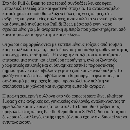
Στο νέο Pull & Bear, το εσωτερικό συνδυάζει λευκές υφές,
μεταλλικά τελειώματα και φωτεινά στοιχεία. Το ανακαινισμένο
κατάστημα, το οποίο θα φιλοξενεί όλες τις νέες σειρές, στις
ανδρικές και γυναικείες συλλογές, αντανακλά το νεανικό, χαλαρό
και δυναμικό πνεύμα του Pull & Bear, μέσα από έναν χώρο
σχεδιασμένο για μία αγοραστική εμπειρία που χαρακτηρίζεται από
καινοτομία, λειτουργικότητα και ευελιξία.
Οι χώροι διαμορφώνονται με εκτεθειμένους τοίχους από τούβλα
και μεταλλικά στοιχεία, προσφέροντας μια αίσθηση αυθεντικότητας
και σύγχρονης αισθητικής. Η ανοιχτή διάταξη του καταστήματος
επιτρέπει μια άνετη και ελεύθερη περιήγηση, ενώ οι ζωντανές
χρωματικές επιλογές και οι δυναμικές οπτικές παρουσιάσεις
δημιουργούν ένα περιβάλλον γεμάτο ζωή και νεανικό παλμό. Το
φιλόξενο και ζεστό περιβάλλον που δημιουργεί ο φωτισμός, σε
συνδυασμό με περιοχές lounge, προσκαλεί τον πελάτη να
απολαύσει μια χαλαρή και ευχάριστη εμπειρία αγορών.
Η πρώτη χειμερινή συλλογή στο νέο concept store δίνει ιδιαίτερη
έμφαση στις ανδρικές και γυναικείες συλλογές, αναδεικνύοντας τη
φρεσκάδα και την ευελιξία του στυλ. Το brand θα στρέψει τους
προβολείς στις σειρές Pacific Republic και STWD, δύο από τις πιο
ξεχωριστές συλλογές αυτής της σεζόν, που έχουν σχεδιαστεί για να
εντυπωσιάσουν.