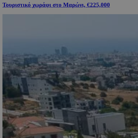
Τουριστικό χωράφι στο Μαρώνι, €225,000