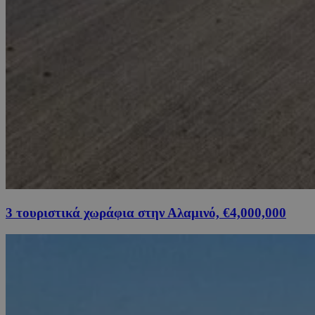
3 τουριστικά χωράφια στην Αλαμινό, €4,000,000