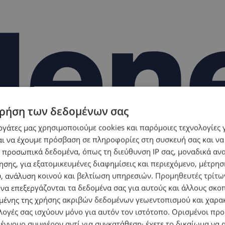
ρήση των δεδομένων σας
εργάτες μας χρησιμοποιούμε cookies και παρόμοιες τεχνολογίες 
ι να έχουμε πρόσβαση σε πληροφορίες στη συσκευή σας και να
 προσωπικά δεδομένα, όπως τη διεύθυνση IP σας, μοναδικά αν
σης, για εξατομικευμένες διαφημίσεις και περιεχόμενο, μέτρη
υ, ανάλυση κοινού και βελτίωση υπηρεσιών.
Προμηθευτές τρίτων
 να επεξεργάζονται τα δεδομένα σας για αυτούς και άλλους σκο
ένης της χρήσης ακριβών δεδομένων γεωεντοπισμού και χαρα
λογές σας ισχύουν μόνο για αυτόν τον ιστότοπο. Ορισμένοι πρ
 έννομο συμφέρον αντί για συγκατάθεση· έχετε το δικαίωμα να α