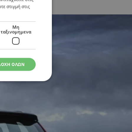
τε στιγμή στις
Μη
ταξινομημενα
ΔΟΧΗ ΟΛΩΝ