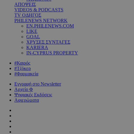
ΑΠΟΨΕΙΣ
VIDEOS & PODCASTS
TV ΟΔΗΓΟΣ
PHILENEWS NETWORK
EN.PHILENEWS.COM
LIKE
GOAL
ΧΡΥΣΕΣ ΣΥΝΤΑΓΕΣ
KARIERA
IN-CYPRUS PROPERTY
#Καιρός
#Τζόκερ
#Φαρμακεία
Εγγραφή στο Newsletter
Αρχείο Φ
Ψηφιακές Εκδόσεις
Αφιερώματα