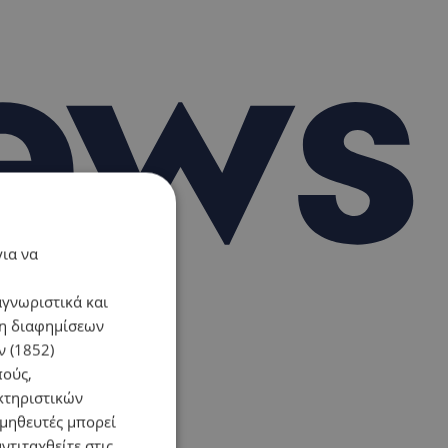
για να
αγνωριστικά και
ση διαφημίσεων
 (1852)
πούς,
κτηριστικών
ομηθευτές μπορεί
ντιταχθείτε στις