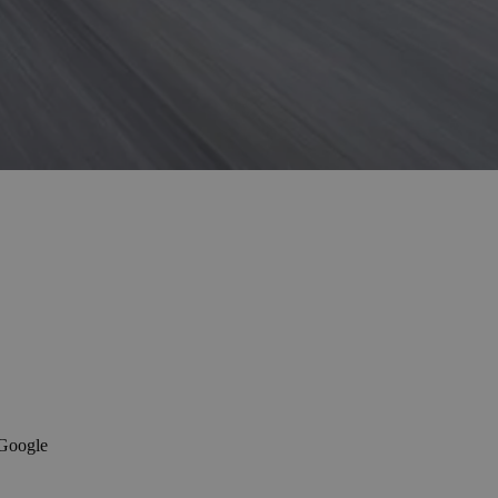
 Google