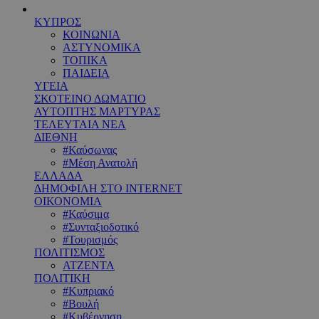
ΚΥΠΡΟΣ
ΚΟΙΝΩΝΙΑ
ΑΣΤΥΝΟΜΙΚΑ
ΤΟΠΙΚΑ
ΠΑΙΔΕΙΑ
ΥΓΕΙΑ
ΣΚΟΤΕΙΝΟ ΔΩΜΑΤΙΟ
ΑΥΤΟΠΤΗΣ ΜΑΡΤΥΡΑΣ
ΤΕΛΕΥΤΑΙΑ ΝΕΑ
ΔΙΕΘΝΗ
#Καύσωνας
#Μέση Ανατολή
ΕΛΛΑΔΑ
ΔΗΜΟΦΙΛΗ ΣΤΟ INTERNET
ΟΙΚΟΝΟΜΙΑ
#Καύσιμα
#Συνταξιοδοτικό
#Τουρισμός
ΠΟΛΙΤΙΣΜΟΣ
ΑΤΖΕΝΤΑ
ΠΟΛΙΤΙΚΗ
#Κυπριακό
#Βουλή
#Κυβέρνηση