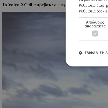
Το Volvo XC90 επιβεβαιώνει τη φήμη του ως ένα απ
Ρυθμίσεις διαφή
Ρυθμίσεις cookie
Απολυτως
απαραιτητα
ΕΜΦΑΝΙΣΗ 