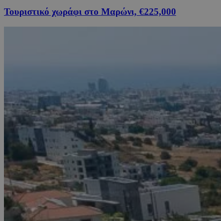
Τουριστικό χωράφι στο Μαρώνι, €225,000