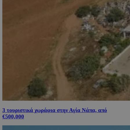
3 τουριστικά χωράφια στην Αγία Νάπα, από
€500,000