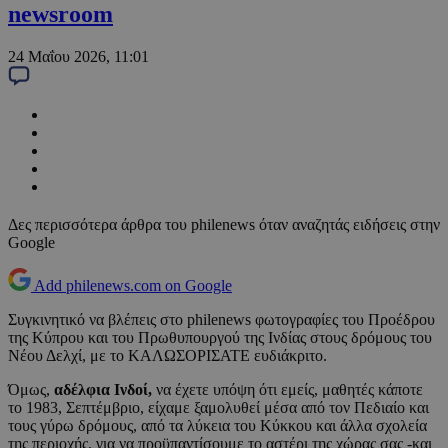
newsroom
24 Μαΐου 2026, 11:01
Δες περισσότερα άρθρα του philenews όταν αναζητάς ειδήσεις στην
Google
Add philenews.com on Google
Συγκινητικό να βλέπεις στο philenews φωτογραφίες του Προέδρου
της Κύπρου και του Πρωθυπουργού της Ινδίας στους δρόμους του
Νέου Δελχί, με το ΚΑΛΩΣΟΡΙΣΑΤΕ ευδιάκριτο.
Όμως,
αδέλφια Ινδοί,
να έχετε υπόψη ότι εμείς, μαθητές κάποτε
το 1983, Σεπτέμβριο, είχαμε ξαμολυθεί μέσα από τον Πεδιαίο και
τους γύρω δρόμους, από τα λύκεια του Κύκκου και άλλα σχολεία
της περιοχής, για να προϋπαντίσουμε το αστέρι της χώρας σας -και