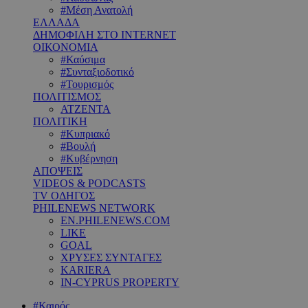
#Μέση Ανατολή
ΕΛΛΑΔΑ
ΔΗΜΟΦΙΛΗ ΣΤΟ INTERNET
ΟΙΚΟΝΟΜΙΑ
#Καύσιμα
#Συνταξιοδοτικό
#Τουρισμός
ΠΟΛΙΤΙΣΜΟΣ
ΑΤΖΕΝΤΑ
ΠΟΛΙΤΙΚΗ
#Κυπριακό
#Βουλή
#Κυβέρνηση
ΑΠΟΨΕΙΣ
VIDEOS & PODCASTS
TV ΟΔΗΓΟΣ
PHILENEWS NETWORK
EN.PHILENEWS.COM
LIKE
GOAL
ΧΡΥΣΕΣ ΣΥΝΤΑΓΕΣ
KARIERA
IN-CYPRUS PROPERTY
#Καιρός