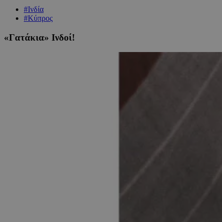
#Ινδία
#Κύπρος
«Γατάκια» Ινδοί!