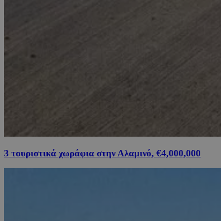
3 τουριστικά χωράφια στην Αλαμινό, €4,000,000