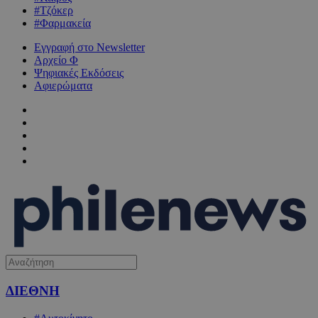
#Τζόκερ
#Φαρμακεία
Εγγραφή στο Newsletter
Αρχείο Φ
Ψηφιακές Εκδόσεις
Αφιερώματα
ΔΙΕΘΝΗ