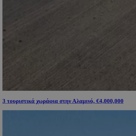
3 τουριστικά χωράφια στην Αλαμινό, €4,000,000