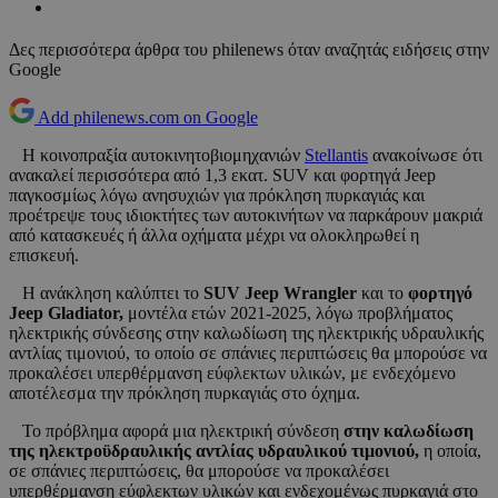
Δες περισσότερα άρθρα του philenews όταν αναζητάς ειδήσεις στην
Google
Add philenews.com on Google
Η κοινοπραξία αυτοκινητοβιομηχανιών
Stellantis
ανακοίνωσε ότι
ανακαλεί περισσότερα από 1,3 εκατ. SUV και φορτηγά Jeep
παγκοσμίως λόγω ανησυχιών για πρόκληση πυρκαγιάς και
προέτρεψε τους ιδιοκτήτες των αυτοκινήτων να παρκάρουν μακριά
από κατασκευές ή άλλα οχήματα μέχρι να ολοκληρωθεί η
επισκευή.
Η ανάκληση καλύπτει το
SUV Jeep Wrangler
και το
φορτηγό
Jeep Gladiator,
μοντέλα ετών 2021-2025, λόγω προβλήματος
ηλεκτρικής σύνδεσης στην καλωδίωση της ηλεκτρικής υδραυλικής
αντλίας τιμονιού, το οποίο σε σπάνιες περιπτώσεις θα μπορούσε να
προκαλέσει υπερθέρμανση εύφλεκτων υλικών, με ενδεχόμενο
αποτέλεσμα την πρόκληση πυρκαγιάς στο όχημα.
Το πρόβλημα αφορά μια ηλεκτρική σύνδεση
στην καλωδίωση
της ηλεκτροϋδραυλικής αντλίας υδραυλικού τιμονιού,
η οποία,
σε σπάνιες περιπτώσεις, θα μπορούσε να προκαλέσει
υπερθέρμανση εύφλεκτων υλικών και ενδεχομένως πυρκαγιά στο