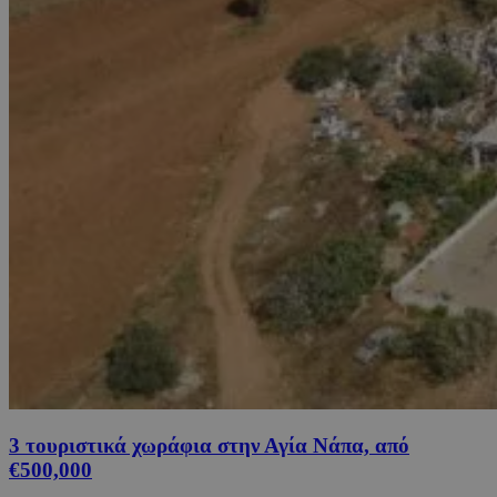
3 τουριστικά χωράφια στην Αγία Νάπα, από
€500,000