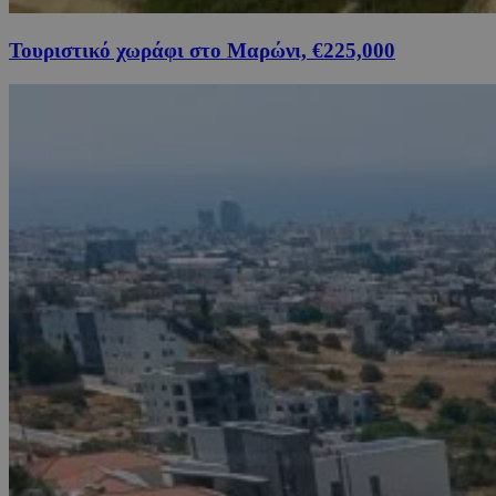
Τουριστικό χωράφι στο Μαρώνι, €225,000