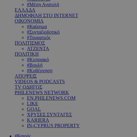
#Μέση Ανατολή
ΕΛΛΑΔΑ
ΔΗΜΟΦΙΛΗ ΣΤΟ INTERNET
ΟΙΚΟΝΟΜΙΑ
#Καύσιμα
#Συνταξιοδοτικό
#Τουρισμός
ΠΟΛΙΤΙΣΜΟΣ
ΑΤΖΕΝΤΑ
ΠΟΛΙΤΙΚΗ
#Κυπριακό
#Βουλή
#Κυβέρνηση
ΑΠΟΨΕΙΣ
VIDEOS & PODCASTS
TV ΟΔΗΓΟΣ
PHILENEWS NETWORK
EN.PHILENEWS.COM
LIKE
GOAL
ΧΡΥΣΕΣ ΣΥΝΤΑΓΕΣ
KARIERA
IN-CYPRUS PROPERTY
#Καιρός