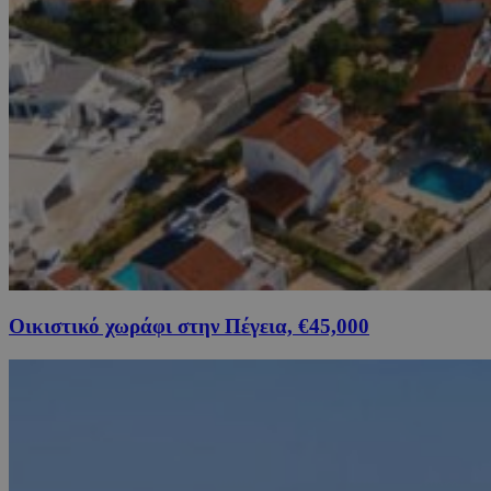
Οικιστικό χωράφι στην Πέγεια, €45,000