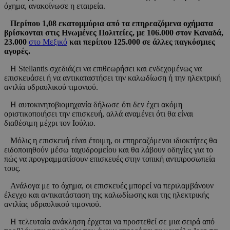
όχημα, ανακοίνωσε η εταιρεία.
Περίπου 1,08 εκατομμύρια από τα επηρεαζόμενα οχήματα
βρίσκονται στις Ηνωμένες Πολιτείες, με 106.000 στον Καναδά,
23.000
στο Μεξικό
και περίπου 125.000 σε άλλες παγκόσμιες
αγορές.
Η Stellantis σχεδιάζει να επιθεωρήσει και ενδεχομένως να
επισκευάσει ή να αντικαταστήσει την καλωδίωση ή την ηλεκτρική
αντλία υδραυλικού τιμονιού.
Η αυτοκινητοβιομηχανία δήλωσε ότι δεν έχει ακόμη
οριστικοποιήσει την επισκευή, αλλά αναμένει ότι θα είναι
διαθέσιμη μέχρι τον Ιούλιο.
Μόλις η επισκευή είναι έτοιμη, οι επηρεαζόμενοι ιδιοκτήτες θα
ειδοποιηθούν μέσω ταχυδρομείου και θα λάβουν οδηγίες για το
πώς να προγραμματίσουν επισκευές στην τοπική αντιπροσωπεία
τους.
Ανάλογα με το όχημα, οι επισκευές μπορεί να περιλαμβάνουν
έλεγχο και αντικατάσταση της καλωδίωσης και της ηλεκτρικής
αντλίας υδραυλικού τιμονιού.
Η τελευταία ανάκληση έρχεται να προστεθεί σε μια σειρά από