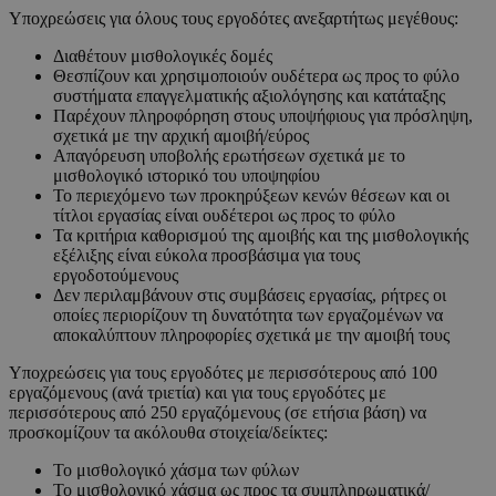
Υποχρεώσεις για όλους τους εργοδότες ανεξαρτήτως μεγέθους:
Διαθέτουν μισθολογικές δομές
Θεσπίζουν και χρησιμοποιούν ουδέτερα ως προς το φύλο
συστήματα επαγγελματικής αξιολόγησης και κατάταξης
Παρέχουν πληροφόρηση στους υποψήφιους για πρόσληψη,
σχετικά με την αρχική αμοιβή/εύρος
Απαγόρευση υποβολής ερωτήσεων σχετικά με το
μισθολογικό ιστορικό του υποψηφίου
Το περιεχόμενο των προκηρύξεων κενών θέσεων και οι
τίτλοι εργασίας είναι ουδέτεροι ως προς το φύλο
Τα κριτήρια καθορισμού της αμοιβής και της μισθολογικής
εξέλιξης είναι εύκολα προσβάσιμα για τους
εργοδοτούμενους
Δεν περιλαμβάνουν στις συμβάσεις εργασίας, ρήτρες οι
οποίες περιορίζουν τη δυνατότητα των εργαζομένων να
αποκαλύπτουν πληροφορίες σχετικά με την αμοιβή τους
Υποχρεώσεις για τους εργοδότες με περισσότερους από 100
εργαζόμενους (ανά τριετία) και για τους εργοδότες με
περισσότερους από 250 εργαζόμενους (σε ετήσια βάση) να
προσκομίζουν τα ακόλουθα στοιχεία/δείκτες:
Το μισθολογικό χάσμα των φύλων
Το μισθολογικό χάσμα ως προς τα συμπληρωματικά/