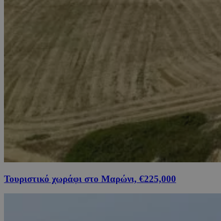
Τουριστικό χωράφι στο Μαρώνι, €225,000