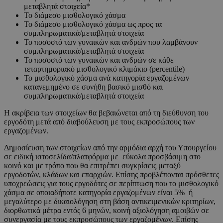
μεταβλητά στοιχεία*
Το διάμεσο μισθολογικό χάσμα
Το διάμεσο μισθολογικό χάσμα ως προς τα
συμπληρωματικά/μεταβλητά στοιχεία
Το ποσοστό των γυναικών και ανδρών που λαμβάνουν
συμπληρωματικά/μεταβλητά στοιχεία
Το ποσοστό των γυναικών και ανδρών σε κάθε
τεταρτημοριακό μισθολογικό κλιμάκιο (percentile)
Το μισθολογικό χάσμα ανά κατηγορία εργαζομένων
κατανεμημένο σε συνήθη βασικό μισθό και
συμπληρωματικά/μεταβλητά στοιχεία
Η ακρίβεια των στοιχείων θα βεβαιώνεται από τη διεύθυνση του
εργοδότη μετά από διαβούλευση με τους εκπροσώπους των
εργαζομένων.
Δημοσίευση των στοιχείων από την αρμόδια αρχή του Υπουργείου
σε ειδική ιστοσελίδα/πλατφόρμα με εύκολα προσβάσιμη στο
κοινό και με τρόπο που θα επιτρέπει συγκρίσεις μεταξύ
εργοδοτών, κλάδων και επαρχιών. Επίσης προβλέπονται πρόσθετες
υποχρεώσεις για τους εργοδότες σε περίπτωση που το μισθολογικό
χάσμα σε οποιαδήποτε κατηγορία εργαζομένων είναι 5% ή
μεγαλύτερο με δικαιολόγηση στη βάση αντικειμενικών κριτηρίων,
διορθωτικά μέτρα εντός 6 μηνών, κοινή αξιολόγηση αμοιβών σε
συνεργασία με τους εκπροσώπους των εργαζομένων. Επίσης