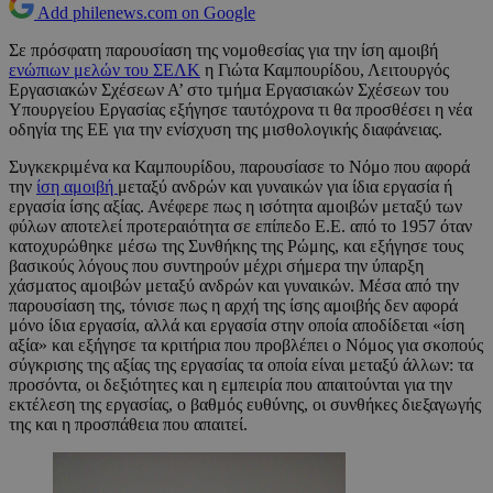
Add philenews.com on Google
Σε πρόσφατη παρουσίαση της νομοθεσίας για την ίση αμοιβή
ενώπιων μελών του ΣΕΛΚ
η Γιώτα Καμπουρίδου, Λειτουργός
Εργασιακών Σχέσεων Α’ στο τμήμα Εργασιακών Σχέσεων του
Υπουργείου Εργασίας εξήγησε ταυτόχρονα τι θα προσθέσει η νέα
οδηγία της ΕΕ για την ενίσχυση της μισθολογικής διαφάνειας.
Συγκεκριμένα κα Καμπουρίδου, παρουσίασε το Νόμο που αφορά
την
ίση αμοιβή
μεταξύ ανδρών και γυναικών για ίδια εργασία ή
εργασία ίσης αξίας. Ανέφερε πως η ισότητα αμοιβών μεταξύ των
φύλων αποτελεί προτεραιότητα σε επίπεδο Ε.Ε. από το 1957 όταν
κατοχυρώθηκε μέσω της Συνθήκης της Ρώμης, και εξήγησε τους
βασικούς λόγους που συντηρούν μέχρι σήμερα την ύπαρξη
χάσματος αμοιβών μεταξύ ανδρών και γυναικών. Μέσα από την
παρουσίαση της, τόνισε πως η αρχή της ίσης αμοιβής δεν αφορά
μόνο ίδια εργασία, αλλά και εργασία στην οποία αποδίδεται «ίση
αξία» και εξήγησε τα κριτήρια που προβλέπει ο Νόμος για σκοπούς
σύγκρισης της αξίας της εργασίας τα οποία είναι μεταξύ άλλων: τα
προσόντα, οι δεξιότητες και η εμπειρία που απαιτούνται για την
εκτέλεση της εργασίας, ο βαθμός ευθύνης, οι συνθήκες διεξαγωγής
της και η προσπάθεια που απαιτεί.