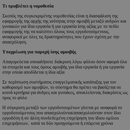
Τι προβλέπει η νομοθεσία
Σκοπός της συγκεκριμένης νομοθεσίας είναι η διασφάλιση της
εφαρμογής της αρχής της ισότητας στην αμοιβή μεταξύ ανδρών και
γυναικών για ίδια εργασία ή για εργασία ίσης αξίας με το πεδίο
εφαρμογής της να καλύπτει όλους τους εργοδοτούμενους,
αναφορικά με όλες τις δραστηριότητες που έχουν σχέση με την
απασχόληση.
Υποχρέωση για παροχή ίσης αμοιβής
Απαγορεύεται οποιαδήποτε διάκριση λόγω φύλου όσον αφορά όλα
τα στοιχεία και τους όρους αμοιβής για ίδια εργασία ή για εργασία
στην οποία αποδίδεται η ίδια αξία
Σε περίπτωση συστήματος επαγγελματικής κατάταξης για τον
καθορισμό των αμοιβών, το σύστημα θα πρέπει να βασίζεται σε
κοινά κριτήρια για άνδρες και γυναίκες, αποκλείοντας διακρίσεις ως
προς το φύλο
Η σύγκριση μεταξύ των εργοδοτουμένων γίνεται με αναφορά σε
εργοδοτούμενους που απασχολούνται/απασχολούνταν στον ίδιο
εργοδότη ή σε άλλη συνδεδεμένη επιχείρηση του ίδιου ομίλου
επιχειρήσεων, κατά τα δύο προηγούμενα ή επόμενα χρόνια