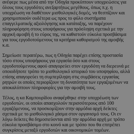
ανέφερε πως μέσα από την Οδηγία προκύπτουν υποχρεώσεις για
όλους τους εργοδότες ανεξαρτήτως μεγέθους, όπως π.χ. η
υποχρέωση να διαθέτουν μισθολογικές δομές, να θεσπίζουν και
χρησιμοποιούν ουδέτερα ως προς το φύλο συστήματα
επαγγελματικής αξιολόγησης και κατάταξης, να παρέχουν
πληροφόρηση στους υποψήφιους για πρόσληψη σχετικά με την
αρχική αμοιβή ή το εύρος της, να καθιστούν εύκολα προσβάσιμα
για τους εργοδοτούμενους τα κριτήρια καθορισμού της αμοιβής
κ.α.
Σημείωσε περαιτέρω, πως η Οδηγία παρέχει επίσης προστασία
τόσο στους υποψήφιους για εργασία όσο και στους
εργοδοτούμενους αφού απαγορεύει στον εργοδότη να διερευνά με
οποιοδήποτε τρόπο το μισθολογικό ιστορικό του υποψηφίου, αλλά
επίσης απαγορεύει τη συμπερίληψη στις συμβάσεις εργασίας
ρητρών οι οποίες περιορίζουν τη δυνατότητα των εργαζομένων να
αποκαλύπτουν πληροφορίες για την αμοιβή τους.
Τέλος, η κα Καμπουρίδου αναφέρθηκε στην υποχρέωση των
εργοδοτών, οι οποίοι απασχολούν περισσότερους από 100
εργαζόμενους, να προσκομίζουν στην αρμόδια αρχή δείκτες
σχετικά με το μισθολογικό χάσμα στον οργανισμό τους. Οι εν
λόγω δείκτες θα δημοσιεύονται από την αρμόδια αρχή με τρόπο
εύκολα προσβάσιμο στο κοινό και με τρόπο που θα επιτρέπει
συγκρίσεις μεταξύ εργοδοτών και οικονομικών τομέων.