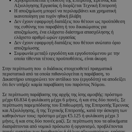
Χρησιμοποιείται η έκθεση της Επιτροπής Έρευνας και
Αξιολόγησης Εργασίας ή διορίζεται Τεχνική Επιτροπή
Η αποζημίωση μπορεί να περιλαμβάνει και χρηματική
ικανοποίηση για τυχόν ηθική βλάβη
Δεν έχουν εφαρμογή διατάξεις που θέτουν ως προϋπόθεση
της ευθύνης του παραβάτη ή του δικαιώματος για
αποζημίωση, ένα ελάχιστο διάστημα απασχόλησης ή
ελάχιστο αριθμό ωρών εργασίας
Δεν έχουν εφαρμογή διατάξεις που θέτουν ανώτατο όριο
αποζημίωσης
Συμφωνία μεταξύ εργοδότη και εργοδοτούμενου με την
οποία τίθενται τέτοιες προϋποθέσεις, είναι άκυρη
Στην περίπτωση που ο διάδικος στοιχειοθετεί πραγματικά
περιστατικά από τα οποία πιθανολογείται η παράβαση, το
Δικαστήριο υποχρεώνει τον αντίδικο του (εργοδότη) να αποδείξει
ότι δεν υπήρξε καμία παραβίαση του παρόντος Νόμου.
Σε περίπτωση παράβασης της αρχής της ίσης αμοιβής: πρόστιμο
μέχρι €6.834 ή φυλάκιση μέχρι 6 μήνες, ή και στις δύο ποινές. Σε
περίπτωση παρεμπόδισης του Επιθεωρητή, της Επιτροπής Έρευνας
και Αξιολόγησης, ή της Τεχνικής Επιτροπής, κατά την άσκηση των
καθηκόντων τους: πρόστιμο μέχρι €5.125 ή φυλάκιση μέχρι 3
μήνες, ή και στις δύο ποινές μαζί. Σε περίπτωση που τα αδικήματα
διαπράττονται από νομικό πρόσωπο ή οργανισμό, προβλέπονται
ποινές εναντίον των διευθυντών ή άλλων αξιωματούχων, εφόσον