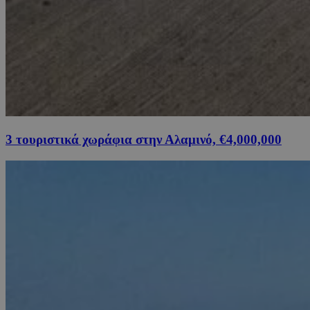
3 τουριστικά χωράφια στην Αλαμινό, €4,000,000