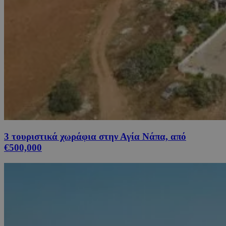
3 τουριστικά χωράφια στην Αγία Νάπα, από
€500,000