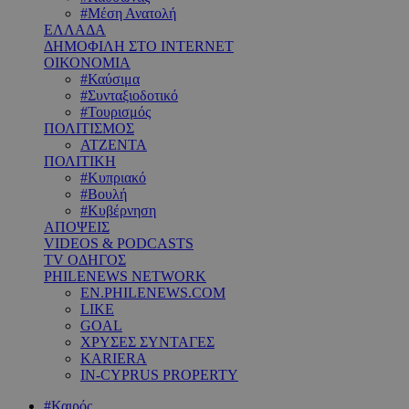
#Μέση Ανατολή
ΕΛΛΑΔΑ
ΔΗΜΟΦΙΛΗ ΣΤΟ INTERNET
ΟΙΚΟΝΟΜΙΑ
#Καύσιμα
#Συνταξιοδοτικό
#Τουρισμός
ΠΟΛΙΤΙΣΜΟΣ
ΑΤΖΕΝΤΑ
ΠΟΛΙΤΙΚΗ
#Κυπριακό
#Βουλή
#Κυβέρνηση
ΑΠΟΨΕΙΣ
VIDEOS & PODCASTS
TV ΟΔΗΓΟΣ
PHILENEWS NETWORK
EN.PHILENEWS.COM
LIKE
GOAL
ΧΡΥΣΕΣ ΣΥΝΤΑΓΕΣ
KARIERA
IN-CYPRUS PROPERTY
#Καιρός