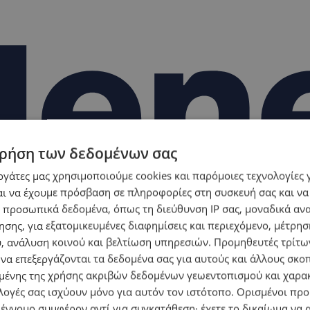
ρήση των δεδομένων σας
εργάτες μας χρησιμοποιούμε cookies και παρόμοιες τεχνολογίες 
ι να έχουμε πρόσβαση σε πληροφορίες στη συσκευή σας και να
 προσωπικά δεδομένα, όπως τη διεύθυνση IP σας, μοναδικά αν
σης, για εξατομικευμένες διαφημίσεις και περιεχόμενο, μέτρη
υ, ανάλυση κοινού και βελτίωση υπηρεσιών.
Προμηθευτές τρίτων
 να επεξεργάζονται τα δεδομένα σας για αυτούς και άλλους σκο
ένης της χρήσης ακριβών δεδομένων γεωεντοπισμού και χαρα
λογές σας ισχύουν μόνο για αυτόν τον ιστότοπο. Ορισμένοι πρ
 έννομο συμφέρον αντί για συγκατάθεση· έχετε το δικαίωμα να α