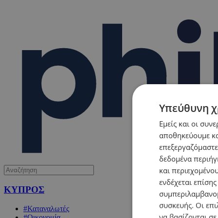
Υπεύθυνη χ
Εμείς και οι συν
αποθηκεύουμε κα
επεξεργαζόμαστε
δεδομένα περιήγη
και περιεχομένο
ενδέχεται επίσης
ΚΥΠΡΟΣ
συμπεριλαμβανομ
συσκευής. Οι επι
#Καταναλωτές
να βασίζονται σε
#Οικονομία