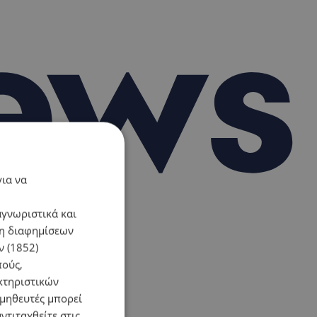
για να
αγνωριστικά και
ση διαφημίσεων
 (1852)
πούς,
κτηριστικών
ομηθευτές μπορεί
ντιταχθείτε στις