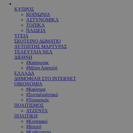
ΚΥΠΡΟΣ
ΚΟΙΝΩΝΙΑ
ΑΣΤΥΝΟΜΙΚΑ
ΤΟΠΙΚΑ
ΠΑΙΔΕΙΑ
ΥΓΕΙΑ
ΣΚΟΤΕΙΝΟ ΔΩΜΑΤΙΟ
ΑΥΤΟΠΤΗΣ ΜΑΡΤΥΡΑΣ
ΤΕΛΕΥΤΑΙΑ ΝΕΑ
ΔΙΕΘΝΗ
#Καύσωνας
#Μέση Ανατολή
ΕΛΛΑΔΑ
ΔΗΜΟΦΙΛΗ ΣΤΟ INTERNET
ΟΙΚΟΝΟΜΙΑ
#Καύσιμα
#Συνταξιοδοτικό
#Τουρισμός
ΠΟΛΙΤΙΣΜΟΣ
ΑΤΖΕΝΤΑ
ΠΟΛΙΤΙΚΗ
#Κυπριακό
#Βουλή
#Κυβέρνηση