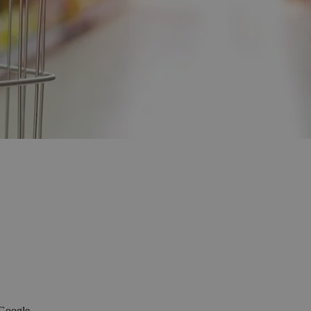
 Google