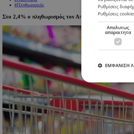
#Πληθωρισμός
Ρυθμίσεις διαφή
Ρυθμίσεις cookie
Στο 2,4% ο πληθωρισμός τον Απρίλιo
Απολυτως
απαραιτητα
ΕΜΦΑΝΙΣΗ 