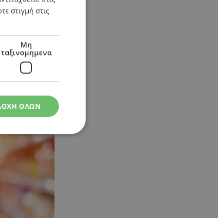
τε στιγμή στις
Μη
ταξινομημενα
ΔΟΧΗ ΟΛΩΝ