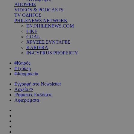
ΑΠΟΨΕΙΣ
VIDEOS & PODCASTS
TV ΟΔΗΓΟΣ
PHILENEWS NETWORK
EN.PHILENEWS.COM
LIKE
GOAL
ΧΡΥΣΕΣ ΣΥΝΤΑΓΕΣ
KARIERA
IN-CYPRUS PROPERTY
#Καιρός
#Τζόκερ
#Φαρμακεία
Εγγραφή στο Newsletter
Αρχείο Φ
Ψηφιακές Εκδόσεις
Αφιερώματα