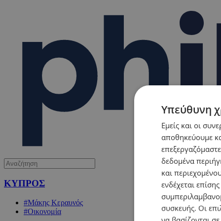
Υπεύθυνη χ
Εμείς και οι συν
αποθηκεύουμε κα
επεξεργαζόμαστε
δεδομένα περιήγη
και περιεχομένο
ΚΥΠΡΟΣ
ενδέχεται επίσης
συμπεριλαμβανομ
#Μάκης Κεραυνός
συσκευής. Οι επι
#Οικονομία
να βασίζονται σε