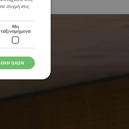
τε στιγμή στις
Μη
ταξινομημενα
ΔΟΧΗ ΟΛΩΝ