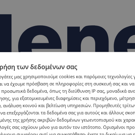
ρήση των δεδομένων σας
εργάτες μας χρησιμοποιούμε cookies και παρόμοιες τεχνολογίες 
ι να έχουμε πρόσβαση σε πληροφορίες στη συσκευή σας και να
 προσωπικά δεδομένα, όπως τη διεύθυνση IP σας, μοναδικά αν
σης, για εξατομικευμένες διαφημίσεις και περιεχόμενο, μέτρη
υ, ανάλυση κοινού και βελτίωση υπηρεσιών.
Προμηθευτές τρίτων
 να επεξεργάζονται τα δεδομένα σας για αυτούς και άλλους σκο
ένης της χρήσης ακριβών δεδομένων γεωεντοπισμού και χαρα
λογές σας ισχύουν μόνο για αυτόν τον ιστότοπο. Ορισμένοι πρ
 έννομο συμφέρον αντί για συγκατάθεση· έχετε το δικαίωμα να α