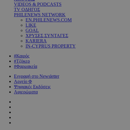
VIDEOS & PODCASTS
TV ΟΔΗΓΟΣ
PHILENEWS NETWORK
EN.PHILENEWS.COM
LIKE
GOAL
ΧΡΥΣΕΣ ΣΥΝΤΑΓΕΣ
KARIERA
IN-CYPRUS PROPERTY
#Καιρός
#Τζόκερ
#Φαρμακεία
Εγγραφή στο Newsletter
Αρχείο Φ
Ψηφιακές Εκδόσεις
Αφιερώματα