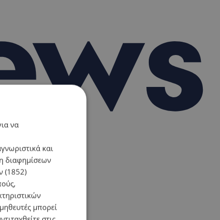
για να
αγνωριστικά και
ση διαφημίσεων
 (1852)
πούς,
κτηριστικών
ομηθευτές μπορεί
ντιταχθείτε στις