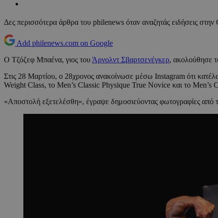
Δες περισσότερα άρθρα του philenews όταν αναζητάς ειδήσεις στην
Add philenews.com on Google
Ο Τζόζεφ Μπαένα, γιος του
Άρνολντ Σβαρτσενέγκερ
, ακολούθησε τ
Στις 28 Μαρτίου, ο 28χρονος ανακοίνωσε μέσω Instagram ότι κατέ
Weight Class, το Men’s Classic Physique True Novice και το Men’s C
«Αποστολή εξετελέσθη», έγραψε δημοσιεύοντας φωτογραφίες από τ