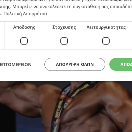
ον πρώτο του αγώνα bodybuilding (εικόνες)
μισης
. Μπορείτε να ανακαλέσετε τη συγκατάθεσή σας οποιαδήπο
s
.
Πολιτική Απορρήτου
Αποδοσης
Στοχευσης
Λειτουργικοτητας
ΛΕΠΤΟΜΕΡΕΙΩΝ
ΑΠΌΡΡΙΨΗ ΌΛΩΝ
ΑΠΟ