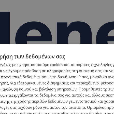
ρήση των δεδομένων σας
εργάτες μας χρησιμοποιούμε cookies και παρόμοιες τεχνολογίες 
ι να έχουμε πρόσβαση σε πληροφορίες στη συσκευή σας και να
 προσωπικά δεδομένα, όπως τη διεύθυνση IP σας, μοναδικά αν
σης, για εξατομικευμένες διαφημίσεις και περιεχόμενο, μέτρη
υ, ανάλυση κοινού και βελτίωση υπηρεσιών.
Προμηθευτές τρίτων
 να επεξεργάζονται τα δεδομένα σας για αυτούς και άλλους σκο
ένης της χρήσης ακριβών δεδομένων γεωεντοπισμού και χαρα
λογές σας ισχύουν μόνο για αυτόν τον ιστότοπο. Ορισμένοι πρ
 έννομο συμφέρον αντί για συγκατάθεση· έχετε το δικαίωμα να α