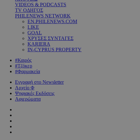
VIDEOS & PODCASTS
TV ΟΔΗΓΟΣ
PHILENEWS NETWORK
EN.PHILENEWS.COM
LIKE
GOAL
ΧΡΥΣΕΣ ΣΥΝΤΑΓΕΣ
KARIERA
IN-CYPRUS PROPERTY
#Καιρός
#Τζόκερ
#Φαρμακεία
Εγγραφή στο Newsletter
Αρχείο Φ
Ψηφιακές Εκδόσεις
Αφιερώματα