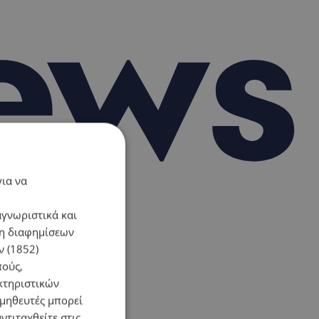
για να
αγνωριστικά και
ση διαφημίσεων
 (1852)
πούς,
κτηριστικών
ομηθευτές μπορεί
ντιταχθείτε στις