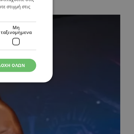
τε στιγμή στις
Μη
ταξινομημενα
ΔΟΧΗ ΟΛΩΝ