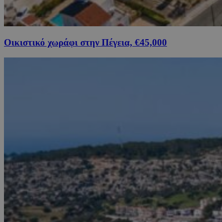
Οικιστικό χωράφι στην Πέγεια, €45,000