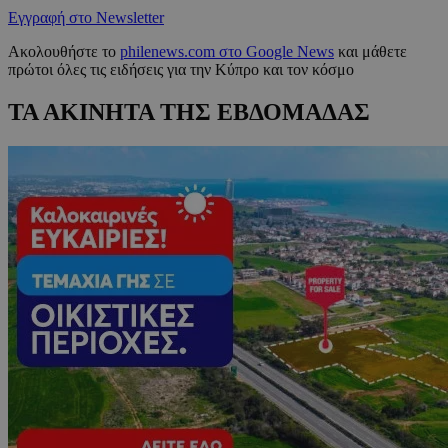
Εγγραφή στο Newsletter
Ακολουθήστε το
philenews.com στο Google News
και μάθετε
πρώτοι όλες τις ειδήσεις για την Κύπρο και τον κόσμο
ΤΑ ΑΚΙΝΗΤΑ ΤΗΣ ΕΒΔΟΜΑΔΑΣ