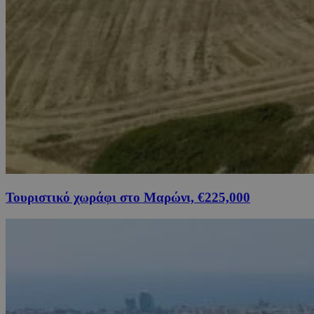
Τουριστικό χωράφι στο Μαρώνι, €225,000