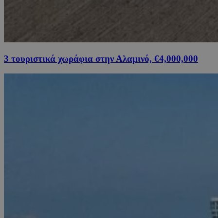
3 τουριστικά χωράφια στην Αλαμινό, €4,000,000