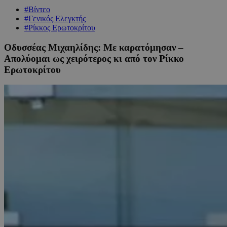
#Βίντεο
#Γενικός Ελεγκτής
#Ρίκκος Ερωτοκρίτου
Οδυσσέας Μιχαηλίδης: Με καρατόμησαν –
Aπολύομαι ως χειρότερος κι από τον Ρίκκο
Ερωτοκρίτου