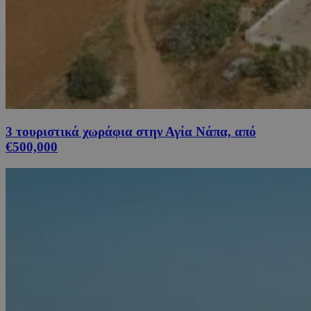
3 τουριστικά χωράφια στην Αγία Νάπα, από
€500,000