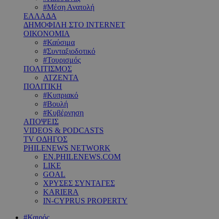
#Μέση Ανατολή
ΕΛΛΑΔΑ
ΔΗΜΟΦΙΛΗ ΣΤΟ INTERNET
ΟΙΚΟΝΟΜΙΑ
#Καύσιμα
#Συνταξιοδοτικό
#Τουρισμός
ΠΟΛΙΤΙΣΜΟΣ
ΑΤΖΕΝΤΑ
ΠΟΛΙΤΙΚΗ
#Κυπριακό
#Βουλή
#Κυβέρνηση
ΑΠΟΨΕΙΣ
VIDEOS & PODCASTS
TV ΟΔΗΓΟΣ
PHILENEWS NETWORK
EN.PHILENEWS.COM
LIKE
GOAL
ΧΡΥΣΕΣ ΣΥΝΤΑΓΕΣ
KARIERA
IN-CYPRUS PROPERTY
#Καιρός