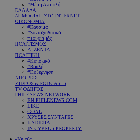
#Μέση Ανατολή
ΕΛΛΑΔΑ
ΔΗΜΟΦΙΛΗ ΣΤΟ INTERNET
ΟΙΚΟΝΟΜΙΑ
#Καύσιμα
#Συνταξιοδοτικό
#Τουρισμός
ΠΟΛΙΤΙΣΜΟΣ
ΑΤΖΕΝΤΑ
ΠΟΛΙΤΙΚΗ
#Κυπριακό
#Βουλή
#Κυβέρνηση
ΑΠΟΨΕΙΣ
VIDEOS & PODCASTS
TV ΟΔΗΓΟΣ
PHILENEWS NETWORK
EN.PHILENEWS.COM
LIKE
GOAL
ΧΡΥΣΕΣ ΣΥΝΤΑΓΕΣ
KARIERA
IN-CYPRUS PROPERTY
#Καιρός