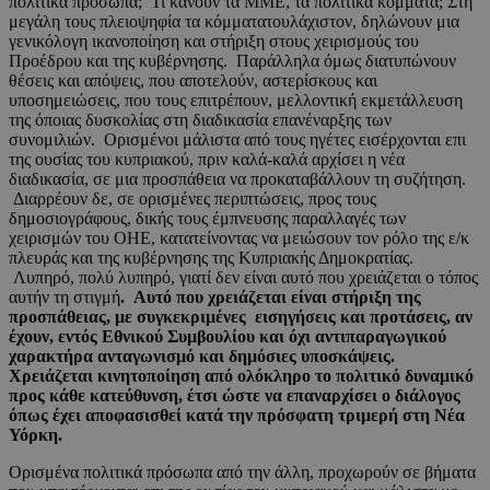
πολιτικά πρόσωπα; Τι κάνουν τα ΜΜΕ, τα πολιτικά κόμματα; Στη
μεγάλη τους πλειοψηφία τα κόμματατουλάχιστον, δηλώνουν μια
γενικόλογη ικανοποίηση και στήριξη στους χειρισμούς του
Προέδρου και της κυβέρνησης. Παράλληλα όμως διατυπώνουν
θέσεις και απόψεις, που αποτελούν, αστερίσκους και
υποσημειώσεις, που τους επιτρέπουν, μελλοντική εκμετάλλευση
της όποιας δυσκολίας στη διαδικασία επανέναρξης των
συνομιλιών. Ορισμένοι μάλιστα από τους ηγέτες εισέρχονται επι
της ουσίας του κυπριακού, πριν καλά-καλά αρχίσει η νέα
διαδικασία, σε μια προσπάθεια να προκαταβάλλουν τη συζήτηση.
Διαρρέουν δε, σε ορισμένες περιπτώσεις, προς τους
δημοσιογράφους, δικής τους έμπνευσης παραλλαγές των
χειρισμών του ΟΗΕ, κατατείνοντας να μειώσουν τον ρόλο της ε/κ
πλευράς και της κυβέρνησης της Κυπριακής Δημοκρατίας.
Λυπηρό, πολύ λυπηρό, γιατί δεν είναι αυτό που χρειάζεται ο τόπος
αυτήν τη στιγμή
. Αυτό που χρειάζεται είναι στήριξη της
προσπάθειας, με συγκεκριμένες εισηγήσεις και προτάσεις, αν
έχουν, εντός Εθνικού Συμβουλίου και όχι αντιπαραγωγικού
χαρακτήρα ανταγωνισμό και δημόσιες υποσκάψεις
.
Χρειάζεται κινητοποίηση από ολόκληρο
το πολιτικό δυναμικό
προς κάθε κατεύθυνση, έτσι ώστε να
επαναρχίσει ο διάλογος
όπως έχει αποφασισθεί κατά την πρόσφατη τριμερή στη Νέα
Υόρκη.
Ορισμένα πολιτικά πρόσωπα από την άλλη, προχωρούν σε βήματα