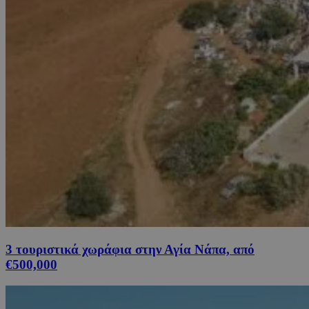
3 τουριστικά χωράφια στην Αγία Νάπα, από
€500,000