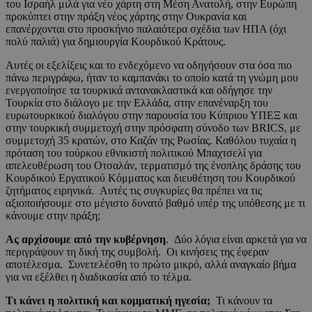
του Ισραήλ μιλά για νέο χάρτη στη Μέση Ανατολή, στην Ευρώπη
προκύπτει στην πράξη νέος χάρτης στην Ουκρανία και
επανέρχονται στο προσκήνιο παλαιότερα σχέδια των ΗΠΑ (όχι
πολύ παλιά) για δημιουργία Κουρδικού Κράτους.
Αυτές οι εξελίξεις και το ενδεχόμενο να οδηγήσουν στα όσα πιο
πάνω περιγράφω, ήταν το καμπανάκι το οποίο κατά τη γνώμη μου
ενεργοποίησε τα τουρκικά αντανακλαστικά και οδήγησε την
Τουρκία στο διάλογο με την Ελλάδα, στην επανέναρξη του
ευρωτουρκικού διαλόγου στην παρουσία του Κύπριου ΥΠΕΞ και
στην τουρκική συμμετοχή στην πρόσφατη σύνοδο των BRICS, με
συμμετοχή 35 κρατών, στο Καζάν της Ρωσίας. Καθόλου τυχαία η
πρόταση του τούρκου εθνικιστή πολιτικού Μπαχτσελί για
απελευθέρωση του Οτσαλάν, τερματισμό της ένοπλης δράσης του
Κουρδικού Εργατικού Κόμματος και διευθέτηση του Κουρδικού
ζητήματος ειρηνικά. Αυτές τις συγκυρίες θα πρέπει να τις
αξιοποιήσουμε στο μέγιστο δυνατό βαθμό υπέρ της υπόθεσης με τι
κάνουμε στην πράξη;
Ας αρχίσουμε από την κυβέρνηση
. Δύο λόγια είναι αρκετά για να
περιγράψουν τη δική της συμβολή. Οι κινήσεις της έφεραν
αποτέλεσμα. Συνετελέσθη το πρώτο μικρό, αλλά αναγκαίο βήμα
για να εξέλθει η διαδικασία από το τέλμα.
Τι κάνει η πολιτική και κομματική ηγεσία;
Τι κάνουν τα