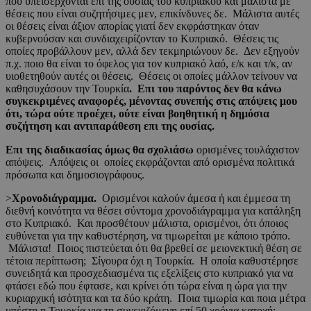
που υπεισέρχονται επι της ουσίας του κυπριακού και μάλιστα με
θέσεις που είναι συζητήσιμες μεν, επικίνδυνες δε. Μάλιστα αυτές
οι θέσεις είναι άξιον απορίας γιατί δεν εκφράστηκαν όταν
κυβερνούσαν και συνδιαχειρίζονταν το Κυπριακό. Θέσεις τις
οποίες προβάλλουν μεν, αλλά δεν τεκμηριώνουν δε. Δεν εξηγούν
π.χ. ποιο θα είναι το όφελος για τον κυπριακό λαό, ε/κ και τ/κ, αν
υιοθετηθούν αυτές οι θέσεις. Θέσεις οι οποίες μάλλον τείνουν να
καθησυχάσουν την Τουρκία
. Επι του παρόντος δεν θα κάνω
συγκεκριμένες αναφορές, μένοντας συνεπής στις απόψεις μου
ότι, τώρα ούτε προέχει
,
ούτε είναι βοηθητική η δημόσια
συζήτηση και αντιπαράθεση επι της ουσίας.
Επι της διαδικασίας όμως θα σχολιάσω
ορισμένες τουλάχιστον
απόψεις. Απόψεις οι οποίες εκφράζονται από ορισμένα πολιτικά
πρόσωπα και δημοσιογράφους.
>
Χρονοδιάγραμμα.
Ορισμένοι καλούν άμεσα ή και έμμεσα τη
διεθνή κοινότητα να θέσει σύντομα χρονοδιάγραμμα για κατάληξη
στο Κυπριακό. Και προσθέτουν μάλιστα, ορισμένοι, ότι όποιος
ευθύνεται για την καθυστέρηση, να τιμωρείται με κάποιο τρόπο.
Μάλιστα! Ποιος πιστεύεται ότι θα βρεθεί σε μειονεκτική θέση σε
τέτοια περίπτωση; Σίγουρα όχι η Τουρκία. Η οποία καθυστέρησε
συνειδητά και προσχεδιασμένα τις εξελίξεις στο κυπριακό για να
φτάσει εδώ που έφτασε, και κρίνει ότι τώρα είναι η ώρα για την
κυριαρχική ισότητα και τα δύο κράτη. Ποια τιμωρία και ποια μέτρα
υπέστη η Τουρκία για τη συνεχιζόμενη επί 50 χρόνια κατοχή;