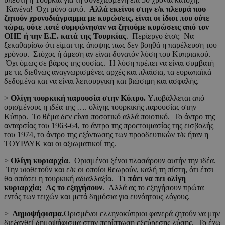
Κανένα! Όχι μόνο αυτό.
Αλλά εκείνοι στην
ε/κ πλευρά που
ζητούν χρονοδιάγραμμα με κυρώσεις, είναι οι ίδιοι που ούτε
τώρα, ούτε ποτέ συμφώνησαν να ζητούμε κυρώσεις από τον
ΟΗΕ ή την Ε.Ε. κατά
της Τουρκίας
. Περίεργο έτσι; Να
ξεκαθαρίσω ότι είμαι της άποψης πως δεν βοηθά η παρέλευση του
χρόνου. Στόχος ή άμεση αν είναι δυνατόν λύση του Κυπριακού.
Όχι όμως σε βάρος της ουσίας. Η λύση πρέπει να είναι συμβατή
με τις διεθνώς αναγνωρισμένες αρχές και πλαίσια, τα ευρωπαϊκά
δεδομένα και να είναι λειτουργική και βιώσιμη και ασφαλής.
>
Ολίγη τουρκική παρουσία στην Κύπρο
.
Υποβάλλεται από
ορισμένους η ιδέα της …. ολίγης τουρκικής παρουσίας στην
Κύπρο. Το θέμα δεν είναι ποσοτικό αλλά ποιοτικό. Το άντρο της
ανταρσίας του 1963-64, το άντρο της προετοιμασίας της εισβολής
του 1974, το άντρο της εξόντωσης των προοδευτικών τ/κ ήταν η
ΤΟΥΡΔΥΚ και οι αξιωματικοί της.
>
Ολίγη κυριαρχία
. Ορισμένοι ξένοι πλασάρουν αυτήν την ιδέα.
Την υιοθετούν και ε/κ οι οποίοι θεωρούν, καλή τη πίστη, ότι έτσι
θα σπάσει η τουρκική αδιαλλαξία.
Τι πάει να πει ολίγη
κυριαρχία; Ας το εξηγήσουν
. Αλλά ας το εξηγήσουν πρώτα
εντός των τειχών και μετά δημόσια για ευνόητους λόγους.
>
Δημοψήφισμα.
Ορισμένοι ελληνοκύπριοι φανερά ζητούν να μην
διεξαχθεί δημοψήφισμα στην περίπτωση εξεύρεσης λύσης. Το έχω