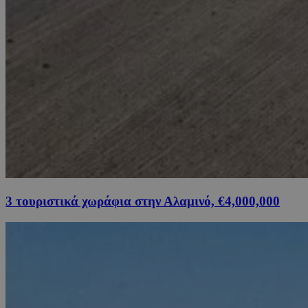
3 τουριστικά χωράφια στην Αλαμινό, €4,000,000