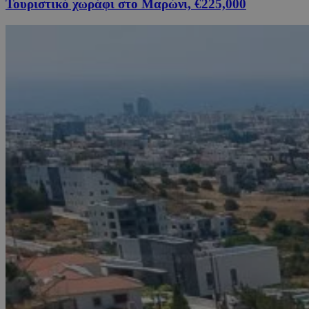
Τουριστικό χωράφι στο Μαρώνι, €225,000