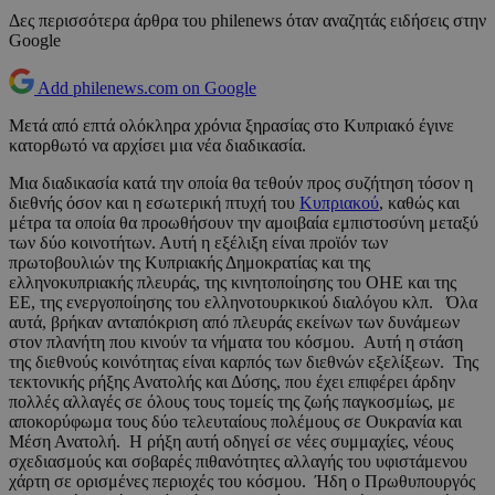
Δες περισσότερα άρθρα του philenews όταν αναζητάς ειδήσεις στην
Google
Add philenews.com on Google
Μετά από επτά ολόκληρα χρόνια ξηρασίας στο Κυπριακό έγινε
κατορθωτό να αρχίσει μια νέα διαδικασία.
Μια διαδικασία κατά την οποία θα τεθούν προς συζήτηση τόσον η
διεθνής όσον και η εσωτερική πτυχή του
Κυπριακού
, καθώς και
μέτρα τα οποία θα προωθήσουν την αμοιβαία εμπιστοσύνη μεταξύ
των δύο κοινοτήτων. Αυτή η εξέλιξη είναι προϊόν των
πρωτοβουλιών της Κυπριακής Δημοκρατίας και της
ελληνοκυπριακής πλευράς, της κινητοποίησης του ΟΗΕ και της
ΕΕ, της ενεργοποίησης του ελληνοτουρκικού διαλόγου κλπ. Όλα
αυτά, βρήκαν ανταπόκριση από πλευράς εκείνων των δυνάμεων
στον πλανήτη που κινούν τα νήματα του κόσμου. Αυτή η στάση
της διεθνούς κοινότητας είναι καρπός των διεθνών εξελίξεων. Της
τεκτονικής ρήξης Ανατολής και Δύσης, που έχει επιφέρει άρδην
πολλές αλλαγές σε όλους τους τομείς της ζωής παγκοσμίως, με
αποκορύφωμα τους δύο τελευταίους πολέμους σε Ουκρανία και
Μέση Ανατολή. Η ρήξη αυτή οδηγεί σε νέες συμμαχίες, νέους
σχεδιασμούς και σοβαρές πιθανότητες αλλαγής του υφιστάμενου
χάρτη σε ορισμένες περιοχές του κόσμου. Ήδη ο Πρωθυπουργός