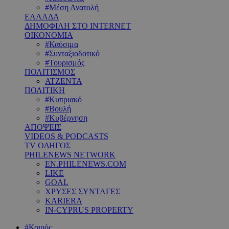
#Μέση Ανατολή
ΕΛΛΑΔΑ
ΔΗΜΟΦΙΛΗ ΣΤΟ INTERNET
ΟΙΚΟΝΟΜΙΑ
#Καύσιμα
#Συνταξιοδοτικό
#Τουρισμός
ΠΟΛΙΤΙΣΜΟΣ
ΑΤΖΕΝΤΑ
ΠΟΛΙΤΙΚΗ
#Κυπριακό
#Βουλή
#Κυβέρνηση
ΑΠΟΨΕΙΣ
VIDEOS & PODCASTS
TV ΟΔΗΓΟΣ
PHILENEWS NETWORK
EN.PHILENEWS.COM
LIKE
GOAL
ΧΡΥΣΕΣ ΣΥΝΤΑΓΕΣ
KARIERA
IN-CYPRUS PROPERTY
#Καιρός