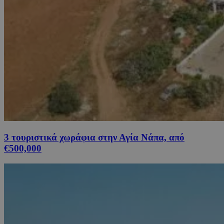
3 τουριστικά χωράφια στην Αγία Νάπα, από
€500,000