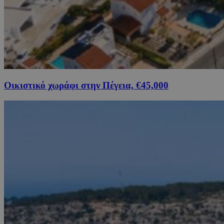
Οικιστικό χωράφι στην Πέγεια, €45,000