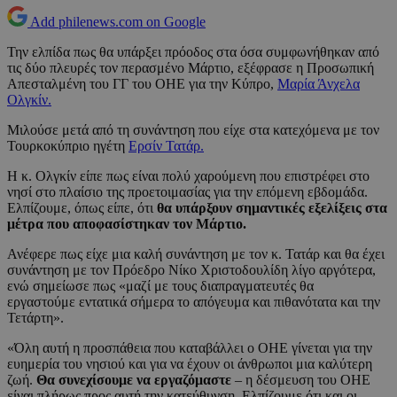
Add philenews.com on Google
Την ελπίδα πως θα υπάρξει πρόοδος στα όσα συμφωνήθηκαν από
τις δύο πλευρές τον περασμένο Μάρτιο, εξέφρασε η Προσωπική
Απεσταλμένη του ΓΓ του ΟΗΕ για την Κύπρο,
Μαρία Άνχελα
Ολγκίν.
Μιλούσε μετά από τη συνάντηση που είχε στα κατεχόμενα με τον
Τουρκοκύπριο ηγέτη
Ερσίν Τατάρ.
Η κ. Ολγκίν είπε πως είναι πολύ χαρούμενη που επιστρέφει στο
νησί στο πλαίσιο της προετοιμασίας για την επόμενη εβδομάδα.
Ελπίζουμε, όπως είπε, ότι
θα υπάρξουν σημαντικές εξελίξεις στα
μέτρα που αποφασίστηκαν τον Μάρτιο.
Ανέφερε πως είχε μια καλή συνάντηση με τον κ. Τατάρ και θα έχει
συνάντηση με τον Πρόεδρο Νίκο Χριστοδουλίδη λίγο αργότερα,
ενώ σημείωσε πως «μαζί με τους διαπραγματευτές θα
εργαστούμε εντατικά σήμερα το απόγευμα και πιθανότατα και την
Τετάρτη».
«Όλη αυτή η προσπάθεια που καταβάλλει ο ΟΗΕ γίνεται για την
ευημερία του νησιού και για να έχουν οι άνθρωποι μια καλύτερη
ζωή.
Θα συνεχίσουμε να εργαζόμαστε
– η δέσμευση του ΟΗΕ
είναι πλήρως προς αυτή την κατεύθυνση. Ελπίζουμε ότι και οι