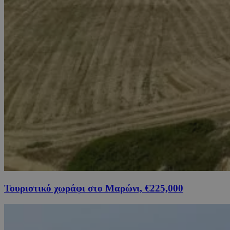
Τουριστικό χωράφι στο Μαρώνι, €225,000