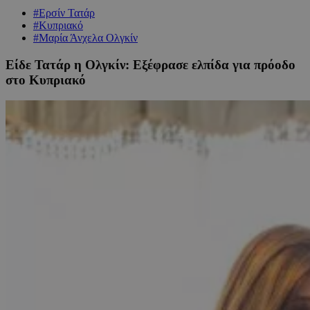
#Ερσίν Τατάρ
#Κυπριακό
#Μαρία Άνχελα Ολγκίν
Είδε Τατάρ η Ολγκίν: Εξέφρασε ελπίδα για πρόοδο
στο Κυπριακό