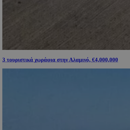
3 τουριστικά χωράφια στην Αλαμινό, €4,000,000