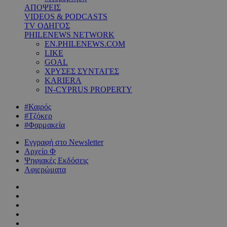
ΑΠΟΨΕΙΣ
VIDEOS & PODCASTS
TV ΟΔΗΓΟΣ
PHILENEWS NETWORK
EN.PHILENEWS.COM
LIKE
GOAL
ΧΡΥΣΕΣ ΣΥΝΤΑΓΕΣ
KARIERA
IN-CYPRUS PROPERTY
#Καιρός
#Τζόκερ
#Φαρμακεία
Εγγραφή στο Newsletter
Αρχείο Φ
Ψηφιακές Εκδόσεις
Αφιερώματα