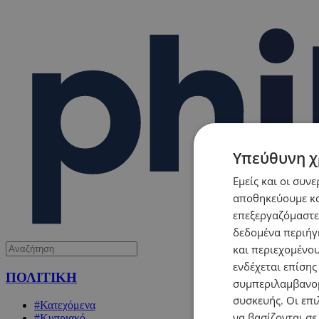
Υπεύθυνη χ
Εμείς και οι συν
αποθηκεύουμε κα
επεξεργαζόμαστε
δεδομένα περιήγη
και περιεχομένο
ενδέχεται επίσης
ΠΟΛΙΤΙΚΗ
συμπεριλαμβανομ
συσκευής. Οι επι
#Κατεχόμενα
να βασίζονται σε
#Κυπριακό