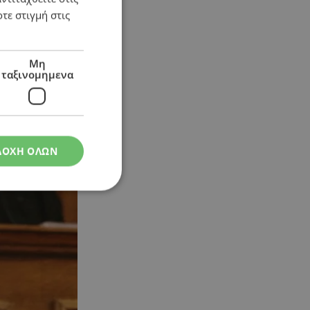
τε στιγμή στις
Μη
ταξινομημενα
αι διεκδικητική
ΔΟΧΗ ΟΛΩΝ