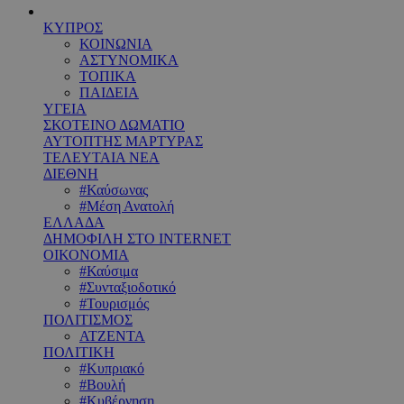
ΚΥΠΡΟΣ
ΚΟΙΝΩΝΙΑ
ΑΣΤΥΝΟΜΙΚΑ
ΤΟΠΙΚΑ
ΠΑΙΔΕΙΑ
ΥΓΕΙΑ
ΣΚΟΤΕΙΝΟ ΔΩΜΑΤΙΟ
ΑΥΤΟΠΤΗΣ ΜΑΡΤΥΡΑΣ
ΤΕΛΕΥΤΑΙΑ ΝΕΑ
ΔΙΕΘΝΗ
#Καύσωνας
#Μέση Ανατολή
ΕΛΛΑΔΑ
ΔΗΜΟΦΙΛΗ ΣΤΟ INTERNET
ΟΙΚΟΝΟΜΙΑ
#Καύσιμα
#Συνταξιοδοτικό
#Τουρισμός
ΠΟΛΙΤΙΣΜΟΣ
ΑΤΖΕΝΤΑ
ΠΟΛΙΤΙΚΗ
#Κυπριακό
#Βουλή
#Κυβέρνηση