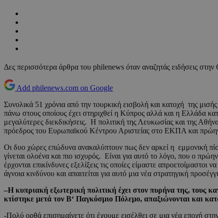
Δες περισσότερα άρθρα του philenews όταν αναζητάς ειδήσεις στην
Add philenews.com on Google
Συνολικά 51 χρόνια από την τουρκική εισβολή και κατοχή της μισής
πάνω στους οποίους έχει στηριχθεί η Κύπρος αλλά και η Ελλάδα κατ
μεγαλύτερες διεκδικήσεις. Η πολιτική της Λευκωσίας και της Αθήν
πρόεδρος του Ευρωπαϊκού Κέντρου Αριστείας στο ΕΚΠΑ και πρώη
Οι δυο χώρες επώδυνα ανακαλύπτουν πως δεν αρκεί η εμμονική πίστη
γίνεται ολοένα και πιο ισχυρός. Είναι για αυτό το λόγο, που ο πρώ
έρχονται επικίνδυνες εξελίξεις τις οποίες είμαστε απροετοίμαστοι
άγνοια κινδύνου και απαιτείται για αυτό μια νέα στρατηγική προσέγ
–
Η κυπριακή εξωτερική πολιτική έχει στον πυρήνα της, τους κα
κτίστηκε μετά τον Β
‘
Παγκόσμιο Πόλεμο, απαξιώνονται και κατ
-Πολύ ορθά επισημαίνετε ότι έχουμε εισέλθει σε μια νέα εποχή στη