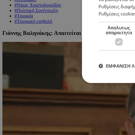
#Νίκος Χριστοδουλίδης
Ρυθμίσεις διαφή
#Πολιτική Συνέντευξη
Ρυθμίσεις cookie
#Τουρκία
#Τουρκική εισβολή
Απολυτως
απαραιτητα
Γιάννης Βαληνάκης: Απαιτείται μια νέα στρατηγική τ
ΕΜΦΑΝΙΣΗ 