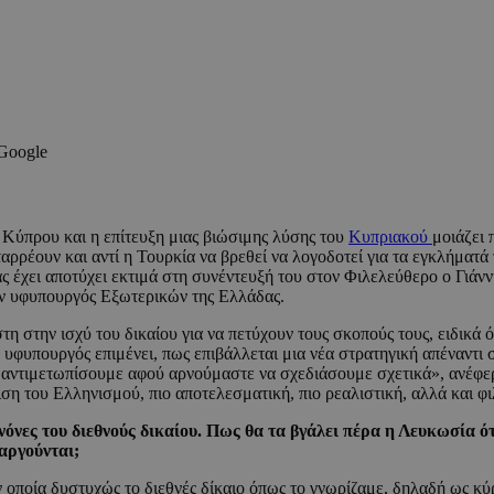
 Google
 Κύπρου και η επίτευξη μιας βιώσιμης λύσης του
Κυπριακού
μοιάζει 
αρρέουν και αντί η Τουρκία να βρεθεί να λογοδοτεί για τα εγκλήματά
ας έχει αποτύχει εκτιμά στη συνέντευξή του στον Φιλελεύθερο ο Γιάν
ν υφυπουργός Εξωτερικών της Ελλάδας.
 στην ισχύ του δικαίου για να πετύχουν τους σκοπούς τους, ειδικά 
ην υφυπουργός επιμένει, πως επιβάλλεται μια νέα στρατηγική απέναντι
 να αντιμετωπίσουμε αφού αρνούμαστε να σχεδιάσουμε σχετικά», ανέφ
γιση του Ελληνισμού, πιο αποτελεσματική, πιο ρεαλιστική, αλλά και φι
νόνες του διεθνούς δικαίου. Πως θα τα βγάλει πέρα η Λευκωσία ό
αργούνται;
ν οποία δυστυχώς το διεθνές δίκαιο όπως το γνωρίζαμε, δηλαδή ως κ