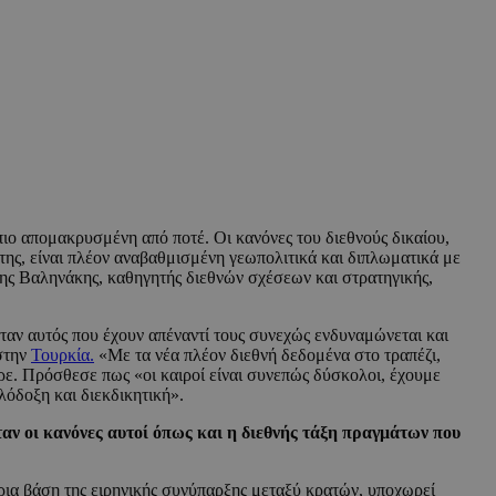
πιο απομακρυσμένη από ποτέ. Οι κανόνες του διεθνούς δικαίου,
 της, είναι πλέον αναβαθμισμένη γεωπολιτικά και διπλωματικά με
νης Βαληνάκης, καθηγητής διεθνών σχέσεων και στρατηγικής,
όταν αυτός που έχουν απέναντί τους συνεχώς ενδυναμώνεται και
 στην
Τουρκία.
«Με τα νέα πλέον διεθνή δεδομένα στο τραπέζι,
ερε. Πρόσθεσε πως «οι καιροί είναι συνεπώς δύσκολοι, έχουμε
λόδοξη και διεκδικητική».
ταν οι κανόνες αυτοί όπως και η διεθνής τάξη πραγμάτων που
ύρια βάση της ειρηνικής συνύπαρξης μεταξύ κρατών, υποχωρεί