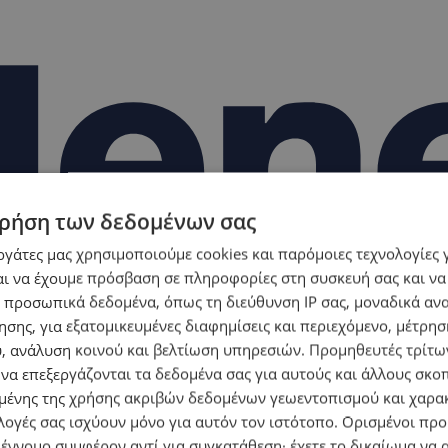
ρήση των δεδομένων σας
εργάτες μας χρησιμοποιούμε cookies και παρόμοιες τεχνολογίες 
ι να έχουμε πρόσβαση σε πληροφορίες στη συσκευή σας και να
 προσωπικά δεδομένα, όπως τη διεύθυνση IP σας, μοναδικά αν
σης, για εξατομικευμένες διαφημίσεις και περιεχόμενο, μέτρη
υ, ανάλυση κοινού και βελτίωση υπηρεσιών.
Προμηθευτές τρίτων
 να επεξεργάζονται τα δεδομένα σας για αυτούς και άλλους σκο
ένης της χρήσης ακριβών δεδομένων γεωεντοπισμού και χαρα
λογές σας ισχύουν μόνο για αυτόν τον ιστότοπο. Ορισμένοι πρ
 έννομο συμφέρον αντί για συγκατάθεση· έχετε το δικαίωμα να α