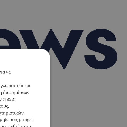
για να
αγνωριστικά και
ση διαφημίσεων
 (1852)
πούς,
κτηριστικών
ομηθευτές μπορεί
ντιταχθείτε στις