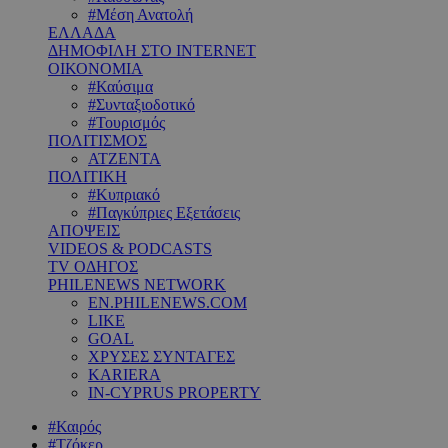
#Μέση Ανατολή
ΕΛΛΑΔΑ
ΔΗΜΟΦΙΛΗ ΣΤΟ INTERNET
ΟΙΚΟΝΟΜΙΑ
#Καύσιμα
#Συνταξιοδοτικό
#Τουρισμός
ΠΟΛΙΤΙΣΜΟΣ
ΑΤΖΕΝΤΑ
ΠΟΛΙΤΙΚΗ
#Κυπριακό
#Παγκύπριες Εξετάσεις
ΑΠΟΨΕΙΣ
VIDEOS & PODCASTS
TV ΟΔΗΓΟΣ
PHILENEWS NETWORK
EN.PHILENEWS.COM
LIKE
GOAL
ΧΡΥΣΕΣ ΣΥΝΤΑΓΕΣ
KARIERA
IN-CYPRUS PROPERTY
#Καιρός
#Τζόκερ