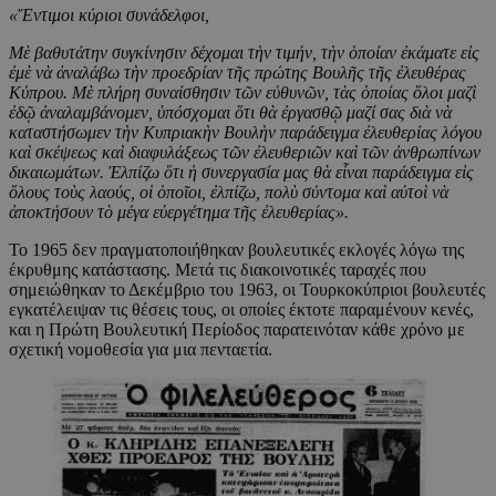
«
Ἔ
ντιμοι κύριοι συνάδελφοι,
Μὲ βαθυτάτην συγκίνησιν δέχομαι τὴν τιμήν, τὴν ὁποίαν ἐκάματε εἰς
ἐμὲ νὰ ἀναλάβω τὴν προεδρίαν τῆς πρώτης Βουλῆς τῆς ἐλευθέρας
Κύπρου. Μὲ πλήρη συναίσθησιν τῶν εὐθυνῶν, τὰς ὁποίας ὅλοι μαζὶ
ἐδῷ ἀναλαμβάνομεν, ὑπόσχομαι ὅτι θὰ ἐργασθῷ μαζί σας διὰ νὰ
καταστήσωμεν τὴν Κυπριακὴν Βουλὴν παράδειγμα ἐλευθερίας λόγου
καὶ σκέψεως καὶ διαφυλάξεως τῶν ἐλευθεριῶν καὶ τῶν ἀνθρωπίνων
δικαιωμάτων. Ἐλπίζω ὅτι ἡ συνεργασία μας θὰ εἶναι παράδειγμα εἰς
ὅλους τοὺς λαούς, οἱ ὁποῖοι, ἐλπίζω, πολὺ σύντομα καὶ αὐτοὶ νὰ
ἀποκτήσουν τὸ μέγα εὐεργέτημα τῆς ἐλευθερίας».
Το 1965 δεν πραγματοποιήθηκαν βουλευτικές εκλογές λόγω της
έκρυθμης κατάστασης. Μετά τις διακοινοτικές ταραχές που
σημειώθηκαν το Δεκέμβριο του 1963, οι Τουρκοκύπριοι βουλευτές
εγκατέλειψαν τις θέσεις τους, οι οποίες έκτοτε παραμένουν κενές,
και η Πρώτη Βουλευτική Περίοδος παρατεινόταν κάθε χρόνο με
σχετική νομοθεσία για μια πενταετία.