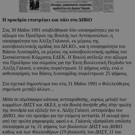
Η προεδρία επιστρέφει και πάλι στο ΔΗΚΟ
Στις 30 Μαΐου 1991 υποβλήθηκαν δύο υποψηφιότητες για το
αξίωμα του Προέδρου της Βουλής των Αντιπροσώπων, η
υποψηφιότητα του Αλέξη Γαλανού, εκ μέρους της
κοινοβουλευτικής ομάδας του ΔΗ.ΚΟ., και η υποψηφιότητα του
Βάσου Λυσσαρίδη, εκ μέρους της κοινοβουλευτικής ομάδας του
Σοσιαλιστικού Κόμματος ΕΔΕΚ. Η Βουλή ανέδειξε στο αξίωμα
του Προέδρου του σώματος για την Έκτη Βουλευτική Περίοδο τον
Αλέξη Γαλανό, ο οποίος συγκέντρωσε 31 ψήφους υπέρ, ενώ ο
ανθυποψήφιός του Βάσος Λυσσαρίδης συγκέντρωσε 25 ψήφους.
Στο σχετικό δημοσίευμα του στις 31 Μαΐου 1991 ο Φιλελεύθερος
σημείωνε μεταξύ άλλων…
Μέσα σε ατμόσφαιρα κάποιας αντιπαράθεσης, κυρίως μεταξύ των
κομμάτων ΔΗΣΥ και ΑΚΕΛ, η νέα Βουλή συνήλθε χθες στην πρώτη
της συνεδρία και εξέλεξε τον κ. Αλέξη Γαλανό, αντιπρόεδρο του
ΔΗΚΟ, σαν νέο πρόεδρο για την επόμενη πενταετία. Η εκλογή έγινε
από την πρώτη ψηφοφορία, αφού ο κ. Γαλανός εξασφάλισε απόλυτη
πλειοψηφία με τις 31 ψήφους των βουλευτών ΔΗΣΥ και ΔΗΚΟ
καθώς και των Φιλελευθέρων (19 βουλευτές του ΔΗΣΥ, 11 του