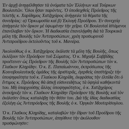
Ἐ
ν
ἀ
ρχ
ῇ
ἀ
νηγγέλθησαν τ
ὰ
ὀ
νόματα τ
ῶ
ν
Ἑ
λλήνων κα
ὶ
Τούρκων
Βουλευτ
ῶ
ν.
Ὅ
λοι
ἦ
σαν παρόντες.
Ὁ
ὑ
ποδειχθε
ὶ
ς Πρόεδρος τ
ῆ
ς
τελετ
ῆ
ς κ. Χαρίδημος Χατζηχάρος
ἀ
νήγγειλε τ
ὰ
θέματα τ
ῆ
ς
συνεδρίας: α)
Ὁ
ρκωμοσία κα
ὶ
β)
Ἐ
κλογ
ὴ
Προέδρου.
Ἐ
ν συνεχεί
ᾳ
ἀ
πήγγειλε τ
ὸ
ν
ὅ
ρκον μ
ὲ
ὑ
ψωμένην τ
ὴ
ν χε
ῖ
ρα. Ο
ἱ
Βουλευτα
ὶ
ἱ
στάμενοι
ἐ
πανέλαβαν τ
ὸ
ν
ὅ
ρκον.
Ἡ
διαδικασία
ἐ
πανελήφθη δι
ὰ
τ
ὰ
Τουρκικ
ὰ
μέλη τ
ῆ
ς Βουλ
ῆ
ς τ
ῶ
ν
Ἀ
ντιπροσώπων, χρέη προσωρινο
ῦ
Ἀ
ντιπροέδρου
ἐ
κτελο
ῦ
ντος το
ῦ
κ. Μανιέρα.
Ἀ
κολούθως
ὁ
κ. Χατζηχάρος
ἐ
κάλεσε τ
ὰ
μέλη τ
ῆ
ς Βουλ
ῆ
ς,
ὅ
πως
ἐ
κλέξουν τ
ὸ
ν Πρόεδρον το
ῦ
Σώματος.
Ὁ
κ. Μιχα
ὴ
λ Σαββίδης
προέτεινεν
ὡ
ς Πρόεδρον τ
ῆ
ς Βουλ
ῆ
ς τ
ῶ
ν
Ἀ
ντιπροσώπων τ
ὸ
ν κ.
Γλα
ῦ
κον Κληρίδην.
Ὁ
κ. Ε. Παπαϊωάννου,
ἐ
κπρόσωπος τ
ῆ
ς
Κοινοβουλευτικ
ῆ
ς
ὁ
μάδος τ
ῆ
ς
ἀ
ριστερ
ᾶ
ς,
ἐ
γερθε
ὶ
ς
ὑ
πεστήριξε τ
ὴ
ν
ὑ
ποψηφιότητα το
ῦ
κ. Γλαύκου Κληρίδη,
ἐ
κφράσας τ
ὴ
ν
ἐ
λπίδα
ὅ
τι
ὁ
ἔ
ντιμος κ. Πρόεδρος θ
ὰ
ἀ
σκ
ῇ
ε
ὐ
συνειδήτως τ
ὰ
ὑ
ψηλά καθήκοντά
του. Μ
ὴ
ὑ
παρχούσης
ἄ
λλης
ὑ
ποψηφιότητος,
ὁ
κ. Χατζηχάρος
ἀ
νεκήρυξε τ
ὸ
ν κ. Γλα
ῦ
κον Κληρίδην Πρόεδρον τ
ῆ
ς Βουλ
ῆ
ς κα
ὶ
τ
ὸ
ν
ἐ
κάλεσεν
ὅ
πως καταλάβ
ῃ
τ
ὴ
ν θέσιν του. Δι
ὰ
τ
ῆ
ς
ἰ
δίας διαδικασίας
ἐ
ξελέγη
ὡ
ς
Ἀ
ντιπρόεδρος τ
ῆ
ς Βουλ
ῆ
ς
ὁ
κ.
Ὀ
ργκ
ὰ
ν Μουτερίσογλου.
Ὁ
κ. Γλα
ῦ
κος Κληρίδης, καταλαβ
ὼ
ν τ
ὴ
ν
ἕ
δραν το
ῦ
Προέδρου τ
ῆ
ς
Βουλ
ῆ
ς τ
ῶ
ν
Ἀ
ντιπροσώπων,
ἀ
πηύθυνε τ
ὴ
ν
ἀ
κόλουθον
προσφώνησιν: