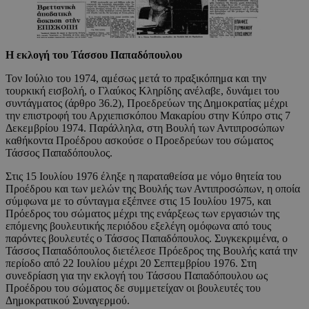
Η εκλογή του Τάσσου Παπαδόπουλου
Τον Ιούλιο του 1974, αμέσως μετά το πραξικόπημα και την
τουρκική εισβολή, ο Γλαύκος Κληρίδης ανέλαβε, δυνάμει του
συντάγματος (άρθρο 36.2), Προεδρεύων της Δημοκρατίας μέχρι
την επιστροφή του Αρχιεπισκόπου Μακαρίου στην Κύπρο στις 7
Δεκεμβρίου 1974. Παράλληλα, στη Βουλή των Αντιπροσώπων
καθήκοντα Προέδρου ασκούσε ο Προεδρεύων του σώματος
Τάσσος Παπαδόπουλος.
Στις 15 Ιουλίου 1976 έληξε η παραταθείσα με νόμο θητεία του
Προέδρου και των μελών της Βουλής των Αντιπροσώπων, η οποία
σύμφωνα με το σύνταγμα εξέπνεε στις 15 Ιουλίου 1975, και
Πρόεδρος του σώματος μέχρι της ενάρξεως των εργασιών της
επόμενης βουλευτικής περιόδου εξελέγη ομόφωνα από τους
παρόντες βουλευτές ο Τάσσος Παπαδόπουλος. Συγκεκριμένα, ο
Τάσσος Παπαδόπουλος διετέλεσε Πρόεδρος της Βουλής κατά την
περίοδο από 22 Ιουλίου μέχρι 20 Σεπτεμβρίου 1976. Στη
συνεδρίαση για την εκλογή του Τάσσου Παπαδόπουλου ως
Προέδρου του σώματος δε συμμετείχαν οι βουλευτές του
Δημοκρατικού Συναγερμού.