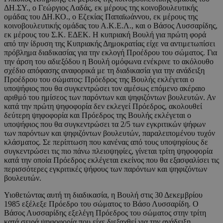
ΔΗ.ΣΥ., ο Γεώργιος Λαδάς, εκ μέρους της κοινοβουλευτικής
ομάδας του ΔΗ.ΚΟ., ο Εζεκίας Παπαϊωάννου, εκ μέρους της
κοινοβουλευτικής ομάδας του Α.Κ.Ε.Λ., και ο Βάσος Λυσσαρίδης,
εκ μέρους του Σ.Κ. ΕΔΕΚ. Η κυπριακή Βουλή για πρώτη φορά
από την ίδρυση της Κυπριακής Δημοκρατίας είχε να αντιμετωπίσει
πρόβλημα διαδικασίας για την εκλογή Προέδρου του σώματος. Για
την άρση του αδιεξόδου η Βουλή ομόφωνα ενέκρινε το ακόλουθο
σχέδιο απόφασης αναφορικά με τη διαδικασία για την ανάδειξη
Προέδρου του σώματος: Πρόεδρος της Βουλής εκλέγεται ο
υποψήφιος που θα συγκεντρώσει τον αμέσως επόμενο ακέραιο
αριθμό του ημίσεος των παρόντων και ψηφιζόντων βουλευτών. Αν
κατά την πρώτη ψηφοφορία δεν εκλεγεί Πρόεδρος, ακολουθεί
δεύτερη ψηφοφορία και Πρόεδρος της Βουλής εκλέγεται ο
υποψήφιος που θα συγκεντρώσει τα 2/5 των εγκριτικών ψήφων
των παρόντων και ψηφιζόντων βουλευτών, παραλειπομένου τυχόν
κλάσματος. Σε περίπτωση που κανένας από τους υποψηφίους δε
συγκεντρώσει τις πιο πάνω πλειοψηφίες, γίνεται τρίτη ψηφοφορία
κατά την οποία Πρόεδρος εκλέγεται εκείνος που θα εξασφαλίσει τις
περισσότερες εγκριτικές ψήφους των παρόντων και ψηφιζόντων
βουλευτών.
Υιοθετώντας αυτή τη διαδικασία, η Βουλή στις 30 Δεκεμβρίου
1985 εξέλεξε Πρόεδρο του σώματος το Βάσο Λυσσαρίδη. Ο
Βάσος Λυσσαρίδης εξελέγη Πρόεδρος του σώματος στην τρίτη
κατά σειρά ψηφοφορία που είχε διεξαχθεί για την ανάδειξη