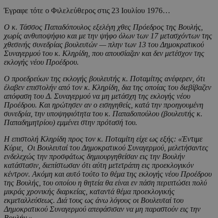
Έγραφε τότε ο Φιλελεύθερος στις 23 Ιουλίου 1976…
Ο κ. Τάσσος Παπαδόπουλος εξελέγη χθες Πρόεδρος της Βουλής,
χωρίς ανθυποψήφιο και με την ψήφο όλων των 17 μετασχόντων της
χθεσινής συνεδρίας βουλευτών — πλην των 13 του Δημοκρατικού
Συναγερμού του κ. Κληρίδη, που απουσίαζαν και δεν μετέσχον της
εκλογής νέου Προέδρου.
Ο προεδρεύων της εκλογής βουλευτής κ. Ποταμίτης ανέφερεν, ότι
έλαβεν επιστολήν από τον κ. Κληρίδη, δια της οποίας του διεβίβαζεν
απόφαση του Δ. Συναγερμού να μη μετάσχη της εκλογής νέου
Προέδρου. Και ηρώτησεν αν ο εισηγηθείς, κατά την προηγουμένη
συνεδρία, την υποψηφιότητα του κ. Παπαδοπούλου (βουλευτής κ.
Παπαδημητρίου) εμμένει στην πρότασή του.
Η επιστολή Κληρίδη προς τον κ. Ποταμίτη είχε ως εξής:
«Έντιμε
Κύριε, Οι Βουλευταί του Δημοκρατικού Συναγερμού, μελετήσαντες
ενδελεχώς την προσφάτως δημιουργηθείσαν εις την Βουλήν
κατάστασιν, διεπίστωσαν ότι αύτη μετετράπη εις προεκλογικόν
κέντρον. Ακόμη και αυτό τούτο το θέμα της εκλογής νέου Προέδρου
της Βουλής, του οποίου η θητεία θα είναι εν πάση περιπτώσει πολύ
μικράς χρονικής διαρκείας, καταντά θέμα προεκλογικής
εκμεταλλεύσεως. Διά τους ως άνω λόγους οι Βουλευταί του
Δημοκρατικού Συναγερμού απεφάσισαν να μη παραστούν εις την
Βουλήν.»