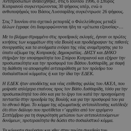
Αντιπροσώπων αναδείχθηκε, στις 6 Ιουνίου 1996, ο Σπύρος
Κυπριανού συγκεντρώνοντας 30 ψήφους υπέρ, ενώ ο
ανθυποψήφιός του Βάσος Λυσσαρίδης συγκέντρωσε 26 ψήφους.
Στις 7 Ιουνίου στο σχετικό ρεπορτάζ ο Φιλελεύθερος μεταξύ
άλλων έγραφε ότι διαμορφώνονται ήδη τα «μέτωπα εξουσίας»…
Με το βλέμμα στραμμένο στις προεδρικές εκλογές, έγιναν οι πρώτες
κινήσεις των κομμάτων στη νέα Βουλή και προδιέγραψαν τις πιθανές
συνεργασίες και τα ανοίγματα ενόψει της νέας αναμέτρησης για το
ύπατο αξίωμα της Κυπριακής Δημοκρατίας. ΔΗΣΥ και ΔΗΚΟ
στήριξαν την υποψηφιότητα του Σπύρου Κυπριανού και εξήραν την
προσωπικότητα και την προσφορά του Βάσου Λυσσαρίδη, με σαφή
τη διάθεση να αποφευχθεί αντιπαράθεση με τον πρόεδρο του
σοσιαλιστικού κόμματος ή και την ίδια την ΕΔΕΚ.
Η ΕΔΕΚ ήταν αποδέκτης και νέας επίθεσης φιλίας του ΑΚΕΛ, που
μοίρασε απλόχερα επαίνους προς τον Βάσο Λυσσαρίδη, τόσο για την
προσωπικότητά του όσο και για το έργο του κατά την προηγούμενη
πενταετία στην προεδρία της Βουλής και για την προσφορά του για
το εθνικό θέμα. Το κόμμα της αξιωματικής αντιπολίτευσης κατέδειξε
ότι στον διάλογο που προτίθεται ν’ αρχίσει από τον ερχόμενο
Σεπτέμβριο για τη συγκρότηση μετώπου των αντιπολιτευόμενων
δυνάμεων, προτεραιότητα θα δώσει στο σοσιαλιστικό κόμμα.
Τα κόμματα συνέχισαν και χθες στην πρώτη συνεδρία του