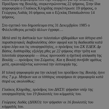
Προέδρου της Βουλής, συγκεντρώνοντας 22 ψήφους. Στην ίδια
ψηφοφορία ο Γλαύκος Κληρίδης συγκέντρωσε 19 ψήφους, ο
Γεώργιος Λαδάς 16 ψήφους και ο Εζεκίας Παπαϊωάννου 14
ψήφους.
Στο σχετικό του δημοσίευμα στις 31 Δεκεμβρίου 1985 ο
Φιλελεύθερος μεταξύ άλλων έγραφε…
Μετά από τη δυστοκία των τελευταίων εβδομάδων και ύστερα από
παρασκηνιακές διαβουλεύσεις όσον αφορά και τη διαδικασία κατά
κύριο λόγο και τις υποψηφιότητες, ο πρόεδρος του ΣΚ ΕΔΕΚ Δρ
Βάσος Λυσσαρίδης εξελέγη χθες με 22 ψήφους στην τρίτη και
τελευταία ψηφοφορία — όπως προνοούσε η σχετική απόφαση της
Βουλής — πρόεδρος του Σώματος. Και η Βουλή συνήλθε αμέσως
μετά, εγκαινιάζοντας κανονικά την λειτουργία της.
Η τελική ψηφοφορία για την εκλογή του προέδρου της Βουλής έγινε
στις 7 μ.μ. Μπήκαν και οι τέσσερις υποψήφιοι σε ψηφοφορία κατά
σειρά ως ακολούθως:
Γλαύκος Κληρίδης, πρόεδρος του ΔΗΣΥ: ψήφισαν υπέρ της
υποψηφιότητάς του 19 βουλευτές του κόμματός του.
Γεώργιος Λαδάς (ΔΗΚΟ): τον ψήφισαν οι 16 βουλευτές του
κόμματός του.