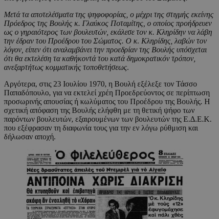
Μετά τα αποτελέσματα της ψηφοφορίας, ο μέχρι της στιγμής εκείνης
Πρόεδρος της Βουλής κ. Γλαύκος Ποταμίτης, ο οποίος προήδρευεν
ως ο γηραιότερος των βουλευτών, εκάλεσε τον κ. Κληρίδην να λάβη
την έδραν του Προέδρου του Σώματος. Ο κ. Κληρίδης, λαβών τον
λόγον, είπεν ότι αναλαμβάνει την προεδρίαν της Βουλής υπόσχεται
ότι θα εκτελέση τα καθήκοντά του κατά δημοκρατικόν τρόπον,
ανεξαρτήτως κομματικής τοποθετήσεως.
Αργότερα, στις 23 Ιουλίου 1970, η Βουλή εξέλεξε τον Τάσσο
Παπαδόπουλο, για να εκτελεί χρέη Προεδρεύοντος σε περίπτωση
προσωρινής απουσίας ή κωλύματος του Προέδρου της Βουλής. Η
σχετική απόφαση της Βουλής ελήφθη με τη θετική ψήφο των
παρόντων βουλευτών, εξαιρουμένων των βουλευτών της Ε.Δ.Ε.Κ.
που εξέφρασαν τη διαφωνία τους για την εν λόγω ρύθμιση και
δήλωσαν αποχή.