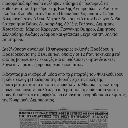
διαφορετικά πρόσωπα ανέλαβαν επίσημα ή προσωρινά τα
καθήκοντα του Προέδρου της Βουλής Αντιπροσώπων. Από τον
Γλαύκο Κληρίδη, στον Τάσσο Παπαδόπουλο, από τον Σπύρο
Κυπριανού στον Αλέκο Μιχαηλίδη και μετά στον Γεώργιο Λαδά,
ύστερα ήταν Βάσος Λυσσαρίδης, Αλέξης Γαλανός, Δημήτρης
Χριστόφιας, Μάριος Καρογιάν, Γιαννάκης Ομήρου, Δημήτρης
Συλλούρης, Αδάμος Αδάμου και φτάσαμε μέχρι και την Αννίτα
Δημητρίου.
Διεξήχθησαν συνολικά 18 ψηφοφορίες εκλογής Προέδρου ή
Προεδρεύοντα της ΒτΑ, εκ των οποίων οι 12 ήταν τακτικές μετά
από τις βουλευτικές εκλογές και οι υπόλοιπες 6 ήταν έκτακτες
λόγω κενώματος ή προσωρινού κωλύματος.
Κάνοντας μια αναδρομή μέσα από τα ρεπορτάζ του Φιλελεύθερου,
η κάθε εκλογή Προέδρου της Βουλής είχε τις δικές της
ιδιαιτερότητες και το δικό της παρασκήνιο. Μια άκρως πολιτική
πράξη που πήγαινε πολύ πέρα από μια τυπική διαδικασία για το
ποιος θα κάθεται στη υψηλότερο έδρανο του νομοθετικού σώματος
της Κυπριακής Δημοκρατίας.