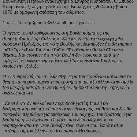
Βουλευτική Περίοδο αναδείχθηκε ο Σπύρος Κυπριανού. Ο Σπύρος
Κυπριανού εξελέγη Πρόεδρος της Βουλής στις 20 Σεπτεμβρίου
1976 με ομόφωνη απόφαση του σώματος.
Στις 21 Σεπτεμβρίου ο Φιλελεύθερος έγραφε…
Ο ηγέτης του πλειοψηφούντος στη Βουλή κόμματος της
Δημοκρατικής Παρατάξεως κ. Σπύρος Κυπριανού εξελέγη χθες
ομόφωνα Πρόεδρος της νέας Βουλής και διεκήρυξεν ότι θα τηρήση
πιστά την εντολή του λαού τόσον στο εθνικόν όσο και στα άλλα
θέματα. Και ετόνισεν ότι η νέα Βουλή δεν ευρίσκεται από την
κηδεμονίαν ουδενός ειμή μόνον υπό την κηδεμονία του λαού, ο
οποίος την εξέλεξε.
Ο κ. Κυπριανού, που ανήλθε στην έδρα του Προέδρου κάτω από τα
θερμά και παρατεταμένα χειροκροτήματα, μεταξύ άλλων στην ομιλία
του υπεγράμμισε ότι η νέα Βουλή δεν βρίσκεται από την κηδεμονία
ουδενός και ότι:
«Είναι δυνατόν πολλοί να ενοχληθούν γιατί η Βουλή θα
διαδραματίση ουσιαστικό ρόλο στην εθνική μας υπόθεση και δεν θα
προσφέρη περιθώρια για υπόσκαψη του αρχηγού του Κράτους ή για
διάσπαση ή για διχόνοια. Οι μόνοι που δικαιολογούνται να
ανησυχούν από την νέαν Βουλήν είναι εκείνοι που ήλπιζαν στην
κατάρρευση του Ελληνικού Κυπριακού Μετώπου.»
.