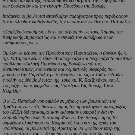
Η ημερησία διάταξις περιελάμβανε δύο θέματα: την διαβεβαίωσιν
των βουλευτών και την εκλογήν Προέδρου της Βουλής.
Ιστάμενοι οι βουλευταί επανέλαβαν παράγραφον προς παράγραφον
την ακόλουθον διαβεβαίωσιν, την οποίαν ανέγνωσεν ο κ. Ποταμίτης:
«Διαβεβαιώ επισήμως πίστιν και σεβασμόν εις τους Νόμους της
Κυπριακής Δημοκρατίας και ευσυνείδητον εκπλήρωσιν των
καθηκόντων μου.»
Ομιλών εκ μέρους της Προοδευτικής Παρατάξεως ο βουλευτής κ.
Χρ. Χατζηπροκλέους είπεν ότι αποχωρίζει και διαχωρίζει το πολιτικό
πρόβλημα «Εκλογή Προέδρου της Βουλής» από τας
εθνικοπολιτικάς, κοινωνικάς και κομματικάς διαφοράς που
χωρίζουν την Παράταξιν με το Ενιαίον και ως εκ τούτου έδωσεν
εντολήν εις δύο βουλευτάς της, τους κκ. Κ. Χατζηκάκου και Α.
Τουμαζήν, όπως ψηφίσουν ως Πρόεδρον της Βουλής τον κ.
Κληρίδην.
Ο κ. Ε. Παπαϊωάννου ομιλών εκ μέρους των βουλευτών της
Αριστεράς είπεν ότι, συνεπείς προς τας προεκλογικάς διακηρύξεις
του ΑΚΕΛ διά παγκομματικήν εκλογικήν σύμπραξιν διά την
εκπροσώπησιν όλων των κομμάτων εις την Βουλήν, προς το
συμφέρον ολοκλήρου του Κυπριακού λαού και της ιεράς του
υποθέσεως, οι βουλευταί της Αριστεράς θα ψηφίσουν υπέρ της
υποψηφιότητος του κ. Κληρίδη ως Προέδρου του Σώματος.