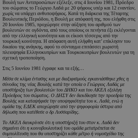
Βουλή των Αντιπροσώπων εξέλεξε, στις 4 Ιουνίου 1981, Πρόεδρο
του σώματος το Γεώργιο Λαδά με 20 ψήφους υπέρ και 12 εναντίον,
χωρίς να υπάρχει ανθυποψήφιος. Κατά τη διάρκεια της Τέταρτης
Βουλευτικής Περιόδου, η Βουλή με απόφασή της, που ελήφθη στις
20 Ιουνίου 1985, προχώρησε στην αύξηση του αριθμού των
βουλευτών σε ογδόντα, από τους οποίους οι πενήντα έξι εκλέγονται
από την ελληνική κοινότητα και οι είκοσι τέσσερις από την
τουρκική κοινότητα. Η απόφαση αυτή ελήφθη κατ’ επίκλησιν του
δικαίου της ανάγκης, αφού το σύνταγμα επιτάσσει χωριστή
πλειοψηφία Ελληνοκυπρίων και Τουρκοκυπρίων βουλευτών για τη
σχετική τροποποίηση.
Στις 5 Ιουνίου 1981 έγραφε και τα εξής…
Μέσα σε κλίμα έντασης και με διαξιφισμούς εγκαινιάσθηκε χθες η
σύνοδος της νέας Βουλής κατά την οποία ο Γεώργιος Λαδάς με
υποστήριξη των βουλευτών του ΔΗΚΟ και του ΑΚΕΛ εξελέγη
Πρόεδρος του σώματος. Ο ΔΗΣΥ δεν διεκδίκησε την προεδρία της
Βουλής και καταψήφισε την υποψηφιότητα του κ. Λαδά, ενώ η
ομάδα της ΕΔΕΚ αποχώρησε από την ψηφοφορία ύστερα από
δήλωση που κατέθεσε ο δρ Λυσσαρίδης.
Το ΑΚΕΛ διευκρίνισε ότι η υποστήριξή του στον κ. Λαδά δεν
σημαίνει ότι η κοινοβουλευτική του ομάδα μετατρέπεται σε
συμπολίτευση που θα υποστηρίζει κάθε μέτρο ή νομοσχέδιο της