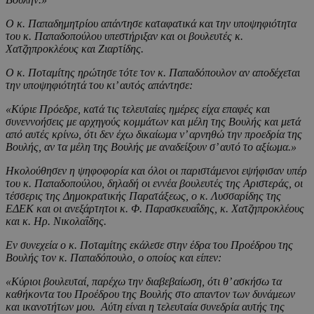
Ο κ. Παπαδημητρίου απάντησε καταφατικά και την υποψηφιότητα
του κ. Παπαδοπούλου υπεστήριξαν και οι βουλευτές κ.
Χατζηπροκλέους και Ζιαρτίδης.
Ο κ. Ποταμίτης ηρώτησε τότε τον κ. Παπαδόπουλον αν αποδέχεται
την υποψηφιότητά του κι’ αυτός απάντησε:
«Κύριε Πρόεδρε, κατά τις τελευταίες ημέρες είχα επαφές και
συνεννοήσεις με αρχηγούς κομμάτων και μέλη της Βουλής και μετά
από αυτές κρίνω, ότι δεν έχω δικαίωμα ν’ αρνηθώ την προεδρία της
Βουλής, αν τα μέλη της Βουλής με αναδείξουν σ’ αυτό το αξίωμα.»
Ηκολούθησεν η ψηφοφορία και όλοι οι παριστάμενοι εψήφισαν υπέρ
του κ. Παπαδοπούλου, δηλαδή οι εννέα βουλευτές της Αριστεράς, οι
τέσσερις της Δημοκρατικής Παρατάξεως, ο κ. Λυσσαρίδης της
ΕΔΕΚ και οι ανεξάρτητοι κ. Φ. Παρασκευαΐδης, κ. Χατζηπροκλέους
και κ. Ηρ. Νικολαΐδης.
Εν συνεχεία ο κ. Ποταμίτης εκάλεσε στην έδρα του Προέδρου της
Βουλής τον κ. Παπαδόπουλο, ο οποίος και είπεν:
«Κύριοι βουλευταί, παρέχω την διαβεβαίωση, ότι θ’ ασκήσω τα
καθήκοντα του Προέδρου της Βουλής στο απαντον των δυνάμεων
και ικανοτήτων μου. Αύτη είναι η τελευταία συνεδρία αυτής της