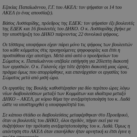
Εζεκίας Παπαϊωάννου, Γ.Γ. του ΑΚΕΛ: τον ψήφισαν οι 14 του
ΑΚΕΛ (ο ένας απουσίαζε).
Βάσος Λυσσαρίδης, πρόεδρος της ΕΔΕΚ: τον ψήφισαν έξι βουλευτές
της ΕΔΕΚ και 16 βουλευτές του ΔΗΚΟ. Ο κ. Λυσσαρίδης βγήκε με
την υποστήριξη του ΔΗΚΟ παίρνοντας 22 συνολικά ψήφους.
Οι τέσσερις υποψήφιοι είχαν πάρει μόνο τις ψήφους των βουλευτών
του κάθε κόμματος στις προηγούμενες ψηφοφορίες και έτσι η
προσπάθεια είχε αποτύχει. Μετά από αυτό ο προεδρεύων του
Σώματος κ. Παπαϊωάννου υπέβαλε εισήγηση για 20λεπτη διακοπή
των εργασιών. Ο κ. Γαλανός είχε τότε ζητήσει διακοπή μιας ώρας,
πράγμα όμως που απορρίφθηκε, και επανάρχισαν οι εργασίες του
Σώματος μετά από μισή ώρα.
Οι εργασίες της Βουλής καθυστέρησαν για δύο περίπου ώρες λόγω
νέων διαβουλεύσεων μεταξύ των Κομμάτων και ιδιαίτερα μεταξύ
ΔΗΚΟ – ΑΚΕΛ, με κύριο θέμα την ανεξαρτητοποίηση του κ. Λαδά
ώστε να υποστηριχθεί η υποψηφιότητά του.
Σε κάποιο στάδιο οι διαβουλεύσεις μεταφέρθηκαν στο Προεδρικό,
όταν οι βουλευτές του ΔΗΚΟ, όλοι σχεδόν, πήγαν εκεί για να
συζητήσουν την πρόταση ανεξαρτητοποίησης του κ. Λαδά. Όμως η
απάντηση στο ΑΚΕΛ όταν επανήλθαν ήταν αρνητική κι έτσι έγινε η
πρώτη ψηφοφορία.