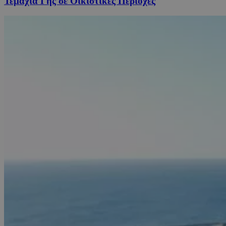
Τεμάχια Γης σε Οικιστικές Περιοχές