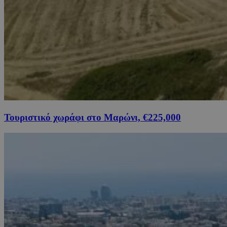
Τουριστικό χωράφι στο Μαρώνι, €225,000