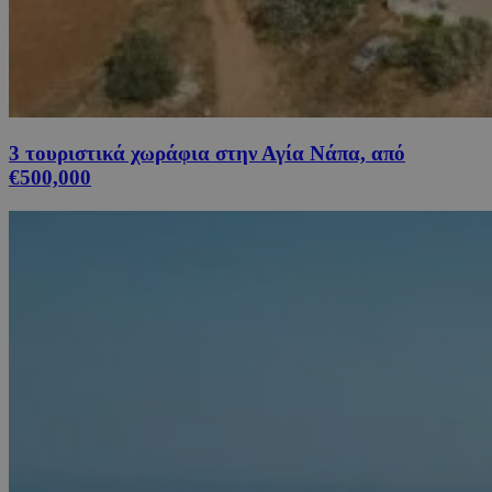
3 τουριστικά χωράφια στην Αγία Νάπα, από
€500,000