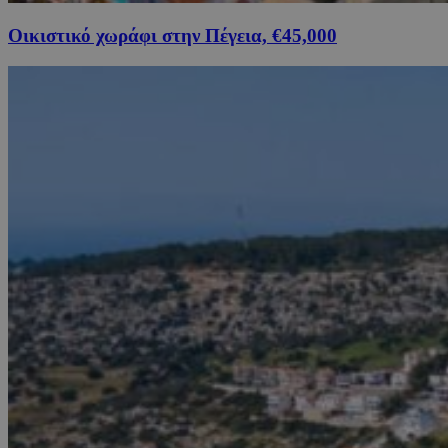
Οικιστικό χωράφι στην Πέγεια, €45,000