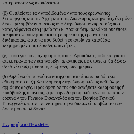
κατέρρευσαν ως ανυπόστατοι.
(β) Οι πλείστες των αποδιδομένων από τους ερευνώντες
λειτουργούς και την Αρχή κατά της Διαφθοράς κατηγορίες, όχι μόνο
δεν περιλαμβάνονται στους υπό διερεύνηση ισχυρισμούς που
καταγράφονται στο βιβλίο του κ. Δρουσιώτη, αλλά και ουδέποτε
τέθηκαν ενώπιον μου κατά τη διάρκεια της ερευνητικής
διαδικασίας, ώστε να μου δοθεί η ευκαιρία να καταθέσω
τεκμηριωμένα τις δέουσες απαντήσεις.
(γ) Τόσο για τους ισχυρισμούς του κ. Δρουσιώτη, όσο και για το
ατεκμηρίωτο των κατηγοριών, απαντήσεις με στοιχεία θα δώσω
σε συνέντευξη τύπου τις επόμενες των ημερών.
(δ) Δηλώνω ότι αρνούμαι κατηγορηματικά τα αποδιδόμενα
αδικήματα και ζητώ την άμεση διερεύνηση από τις καθ’ ύλην
αρμόδιες αρχές. Προς άρση δε της οποιασδήποτε καλόβουλης ή
κακόβουλης υπόνοιας, ζητώ την εξαίρεση από την εποπτεία των
ερευνών του Γενικού Εισαγγελέα και του Βοηθού Γενικού
Εισαγγελέα, ώστε με τεκμηρίωση να διαφανεί το αβάσιμο των
όσων μου αποδίδονται.
Εγγραφή στο Newsletter