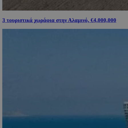
3 τουριστικά χωράφια στην Αλαμινό, €4,000,000