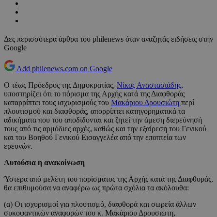
Δες περισσότερα άρθρα του philenews όταν αναζητάς ειδήσεις στην
Google
Add philenews.com on Google
Ο τέως Πρόεδρος της Δημοκρατίας,
Νίκος Αναστασιάδης,
υποστηρίζει ότι το πόρισμα της Αρχής κατά της Διαφθοράς
καταρρίπτει τους ισχυρισμούς του
Μακάριου Δρουσιώτη
περί
πλουτισμού και διαφθοράς, απορρίπτει κατηγορηματικά τα
αδικήματα που του αποδίδονται και ζητεί την άμεση διερεύνησή
τους από τις αρμόδιες αρχές, καθώς και την εξαίρεση του Γενικού
και του Βοηθού Γενικού Εισαγγελέα από την εποπτεία των
ερευνών.
Αυτούσια η ανακοίνωση
Ύστερα από μελέτη του πορίσματος της Αρχής κατά της Διαφθοράς,
θα επιθυμούσα να αναφέρω ως πρώτα σχόλια τα ακόλουθα:
(α) Οι ισχυρισμοί για πλουτισμό, διαφθορά και σωρεία άλλων
συκοφαντικών αναφορών του κ. Μακάριου Δρουσιώτη,