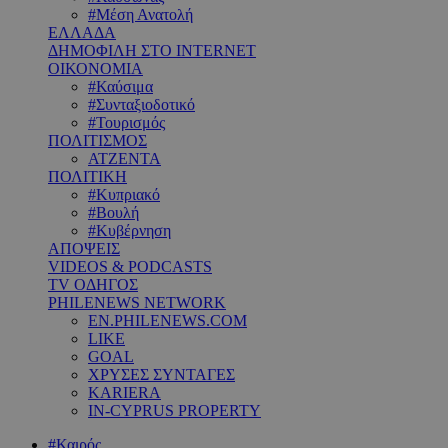
#Μέση Ανατολή
ΕΛΛΑΔΑ
ΔΗΜΟΦΙΛΗ ΣΤΟ INTERNET
ΟΙΚΟΝΟΜΙΑ
#Καύσιμα
#Συνταξιοδοτικό
#Τουρισμός
ΠΟΛΙΤΙΣΜΟΣ
ΑΤΖΕΝΤΑ
ΠΟΛΙΤΙΚΗ
#Κυπριακό
#Βουλή
#Κυβέρνηση
ΑΠΟΨΕΙΣ
VIDEOS & PODCASTS
TV ΟΔΗΓΟΣ
PHILENEWS NETWORK
EN.PHILENEWS.COM
LIKE
GOAL
ΧΡΥΣΕΣ ΣΥΝΤΑΓΕΣ
KARIERA
IN-CYPRUS PROPERTY
#Καιρός