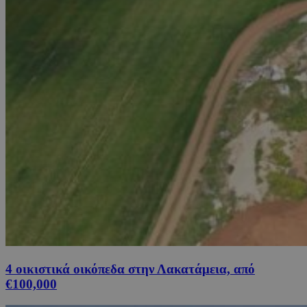
4 οικιστικά οικόπεδα στην Λακατάμεια, από
€100,000