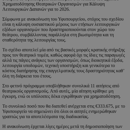
Χρηματοδότησης Θεατρικών Οργανισμών για Κάλυψη
Λειτουργικών Δαπανών για το 2026.
Σύμφωνα με ανακοίνωση του Υφυπουργείου, στόχος του σχεδίου
είναι η κάλυψη ουσιαστικού μέρους των ετήσιων λειτουργικών
εξόδων οργανισμών που δραστηριοποιούνται στον χώρο του
θεάτρου, συμβάλλοντας παράλληλα στη βιωσιμότητα και τη
σταθερότητα της λειτουργίας τους.
Το σχέδιο αποτελεί μία από τις βασικές μορφές κρατικής στήριξης
προς τον θεατρικό τομέα, καθώς αφορά όχι τις ίδιες τις παραγωγές
αλλά τις πάγιες ανάγκες των οργανισμών, όπως διοικητικά έξοδα,
λειτουργία υποδομών, τεχνική υποστήριξη και γενικότερα το
κόστος διατήρησης της επαγγελματικής τους δραστηριότητας καθ’
όλη τη διάρκεια του έτους.
Στο φετινό πρόγραμμα υποβλήθηκαν συνολικά 11 αιτήσεις από
θεατρικούς οργανισμούς. Από αυτές, μία αίτηση κρίθηκε μη
έγκυρη, ενώ οι υπόλοιπες δέκα εγκρίθηκαν για χρηματοδότηση.
Το συνολικό ποσό που θα διατεθεί ανέρχεται στις €333.675, με το
Υφυπουργείο να σημειώνει ότι όλοι οι αιτητές ενημερώθηκαν
γραπτώς για τα αποτελέσματα της διαδικασίας.
H ανακοίνωση έρχεται λίγες ημέρες μετά τη δημοσιοποίηση των