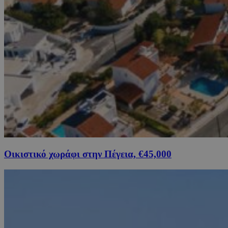
Οικιστικό χωράφι στην Πέγεια, €45,000