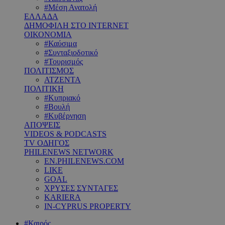
#Μέση Ανατολή
ΕΛΛΑΔΑ
ΔΗΜΟΦΙΛΗ ΣΤΟ INTERNET
ΟΙΚΟΝΟΜΙΑ
#Καύσιμα
#Συνταξιοδοτικό
#Τουρισμός
ΠΟΛΙΤΙΣΜΟΣ
ΑΤΖΕΝΤΑ
ΠΟΛΙΤΙΚΗ
#Κυπριακό
#Βουλή
#Κυβέρνηση
ΑΠΟΨΕΙΣ
VIDEOS & PODCASTS
TV ΟΔΗΓΟΣ
PHILENEWS NETWORK
EN.PHILENEWS.COM
LIKE
GOAL
ΧΡΥΣΕΣ ΣΥΝΤΑΓΕΣ
KARIERA
IN-CYPRUS PROPERTY
#Καιρός