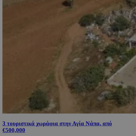
3 τουριστικά χωράφια στην Αγία Νάπα, από
€500,000