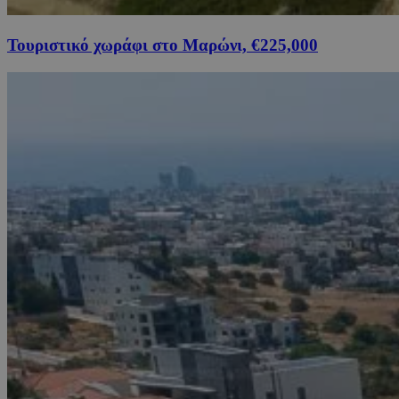
Τουριστικό χωράφι στο Μαρώνι, €225,000