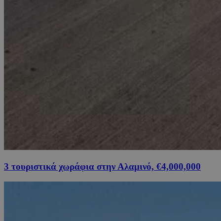
3 τουριστικά χωράφια στην Αλαμινό, €4,000,000