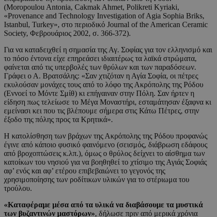
(Moropoulou Antonia, Cakmak Ahmet, Polikreti Kyriaki,
«Provenance and Technology Investigation of Agia Sophia Briks,
Istanbul, Turkey», στο περιοδικό Journal of the American Ceramic
Society, Φεβρουάριος 2002, σ. 366-372).
Για να καταδειχθεί η σημασία της Αγ. Σοφίας για τον ελληνισμό και
το πόσο έντονα είχε επηρεάσει ιδιαιτέρως τα λαϊκά στρώματα,
φαίνεται από τις υπερβολές των θρύλων και των παραδόσεων.
Γράφει ο Α. Βρατσάλης: «Σαν χτιζόταν η Αγία Σοφία, οι πέτρες
εκυλούσαν μονάχες τους από το λόφο της Ακρόπολης της Ρόδου
(Εννοεί το Μόντε Σμίθ) κι επήγαιναν στην Πόλη. Σαν ήρτεν η
είδηση πως τελείωσε το Μέγα Μοναστήρι, εσταμάτησαν έξαφνα κι
εμείνασι κει που τις βλέπουμε σήμερα στις Κάτω Πέτρες, στην
έξοδο της πόλης προς τα Κρητικά».
Η κατολίσθηση των βράχων της Ακρόπολης της Ρόδου προφανώς
έγινε από κάποιο φυσικό φαινόμενο (σεισμός, διάβρωση εδάφους
από βροχοπτώσεις κ.λπ.), όμως ο θρύλος δείχνει το αίσθημα των
κατοίκων του νησιού για να βοηθηθεί το χτίσιμο της Αγιάς Σοφιάς
αφ’ ενός και αφ’ ετέρου επιβεβαιώνει το γεγονός της
χρησιμοποίησης των ροδίτικων υλικών για το στέριωμα του
τρούλου.
«Καταφέραμε μέσα από τα υλικά να διαβάσουμε τα μυστικά
των βυζαντινών μαστόρων»
, δήλωσε πριν από μερικά χρόνια