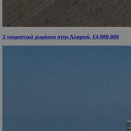
3 τουριστικά χωράφια στην Αλαμινό, €4,000,000