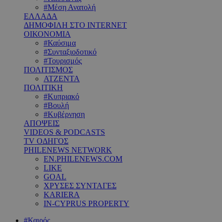
#Μέση Ανατολή
ΕΛΛΑΔΑ
ΔΗΜΟΦΙΛΗ ΣΤΟ INTERNET
ΟΙΚΟΝΟΜΙΑ
#Καύσιμα
#Συνταξιοδοτικό
#Τουρισμός
ΠΟΛΙΤΙΣΜΟΣ
ΑΤΖΕΝΤΑ
ΠΟΛΙΤΙΚΗ
#Κυπριακό
#Βουλή
#Κυβέρνηση
ΑΠΟΨΕΙΣ
VIDEOS & PODCASTS
TV ΟΔΗΓΟΣ
PHILENEWS NETWORK
EN.PHILENEWS.COM
LIKE
GOAL
ΧΡΥΣΕΣ ΣΥΝΤΑΓΕΣ
KARIERA
IN-CYPRUS PROPERTY
#Καιρός