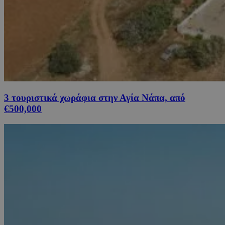
3 τουριστικά χωράφια στην Αγία Νάπα, από
€500,000