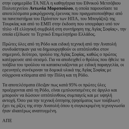
στην εφημερίδα ΤΑ ΝΕΑ η καθηγήτρια του Εθνικού Μετσόβιου
Πολυτεχνείου
Αντωνία Μοροπούλου
, η οποία παρουσίασε τα
αποτελέσματα μακρόχρονης έρευνας που πραγματοποιήθηκε από
τα πανεπιστήμια του Πρίνστον των ΗΠΑ, του Μπογάζιτζι της
Τουρκίας και από το ΕΜΠ στην έκδοση που υπογράφει υπό τον
τίτλο «Η ελληνική συμβολή στη συντήρηση της Αγίας Σοφίας», την
οποία εξέδωσε το Τεχνικό Επιμελητήριο Ελλάδος.
Πρώτες ύλες από τη Ρόδο και ειδική τεχνική από την Ανατολή
συνδυάστηκαν για να δημιουργηθούν οι οπτόπλινθοι στον
σημερινό, δεύτερο, τρούλο της Αγίας Σοφίας, καθώς ο πρώτος
κατέρρευσε από σεισμό. Για να αποδειχθεί ο θρύλος που ήθελε τα
τούβλα του τρούλου να κατασκευάζονται με ειδική παραγγελία, οι
ερευνητές συνέκριναν τα δομικά υλικά της Αγίας Σοφίας με
σύγχρονα κτίσματα από την Πόλη και τη Ρόδο.
Τα αποτελέσματα έδειξαν πως κατά 95% οι πρώτες ύλες
προέρχονται από τη Ρόδο, είναι εμπλουτισμένες σε άργιλο και
μπορούν να δώσουν οπτόπλινθους συμπαγείς και με υψηλή
αντοχή. Όσο για την τεχνική όπτησης (ψησίματος των τούβλων)
έχει τις ρίζες της στην Ανατολή όπου η συγκεκριμένη τεχνογνωσία
ήταν ιδιαιτέρως αναπτυγμένη.
ΑΠΕ