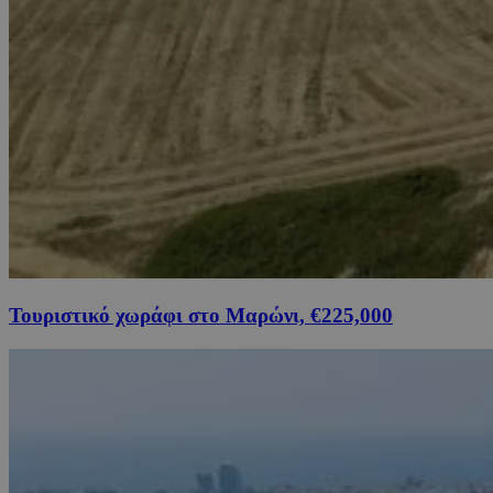
Τουριστικό χωράφι στο Μαρώνι, €225,000