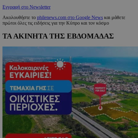
Εγγραφή στο Newsletter
Ακολουθήστε το
philenews.com στο Google News
και μάθετε
πρώτοι όλες τις ειδήσεις για την Κύπρο και τον κόσμο
ΤΑ ΑΚΙΝΗΤΑ ΤΗΣ ΕΒΔΟΜΑΔΑΣ