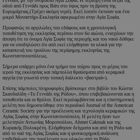
Γεννάδι, με την ονομασία Αγία Σοφία. Η περιοχή είναι δεξιά της
οδού από Γεννάδι προς Βάτι στο ύψος πριν τη βρύση της
Ευρυμάχειας.(Τρέχει ακόμη νερό). Εκεί λοιπόν έκτισαν και ένα
μικρό Μοναστήρι-Εκκλησία αφιερωμένο στην Αγία Σοφία.
Προφανώς το αργιλώδες του εδάφους και η χρονολογική
τοποθέτηση της εκκλησίας περίπου στον 6ο αιώνα, ενισχύουν την
άποψη ότι το όνομα Αγία Σοφία της περιοχής και του ναού δόθηκε
για να υποδηλώσει ότι από εκεί ελήφθησαν τα υλικά για την
κατασκευή του τρούλου της περίφημης εκκλησίας της
Κωνσταντινουπόλεως.
Σήμερα υπάρχει μόνο ένα τμήμα του τοίχου προς το μέρος του
ιερού της εκκλησίας και πάμπολλα θραύσματα από κεραμικά
αγγεία (τα γνωστά στην τοπική διάλεκτο «βαστριά»).
Επίσης πάμπολες πληροφορίες βρίσκουμε στο βιβλίο του Κώστα
Σκανδαλίδη «Το Γεννάδι της Ρόδου», όπου επιβεβαιώνονται και η
τοποθεσία και οι θρύλοι. Εκεί περιλαμβάνεται και η επιστημονική
μελέτη που δημοσιεύθηκε στο περιοδικό Journal of the American
Ceramic Society για την προέλευση και τεχνολογία κεραμικών της
Αγίας Σοφίας στην Κωνσταντινούπολη. Η μελέτη ήταν των
μελετητών Αντωνίας Μοροπούλου, Ahmet Cakmak και της
Κυριακής Πολυκρέτη. Ελήφθησαν δείγματα και από τη Ρόδο και
από το ναό της Αγίας Σοφίας και η φυσικοχημική ανάλυση
επιβεβαίωσε την προέλευση των υλικών από τη Ρόδο.