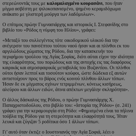
στερεώνοντάς τους με
καλομαλαγμένο κουρασάνι
, που ήταν
μίγμα ασβέστη με ψιλοκοπανισμένο, ψημένο κεραμιδόχωμα
ανάκατο με γλιστερή μούργα των λαδόμυλων».
Ο επίτιμος πρώην Γυμνασιάρχης και ιστορικός Ι. Στεφανίδης στο
βιβλίο του «Ρόδος η νύμφη του Ηλίου», γράφει:
«Μεταξύ του συλλεγέντος τότε οικοδομικού υλικού δια την
ανέγερσιν του πανσέπτου τούτου ναού ήσαν και αι πλίνθοι εκ του
αργιλώδους χώματος της Ρόδου, δια την κατασκευήν του
περιφήμου τρούλου της Αγίας Σοφίας, διότι αύται είχον την ιδιότητα
της ελαφρότητoς, του πορώδους και της αντοχής εις τας διαφόρους
καιρικάς και ατμοσφαιρικάς μεταβολάς του Βυζαντίου. Οι πλίνθοι
ούτοι ήσαν λεπτοί και τοσούτον κούφοι, ώστε δώδεκα εξ αυτών
αντιστοίχουν προς το βάρος ενός κοινού πλίνθου άλλων τόπων.
Ήσαν δε εκ μίγματος σχίνων τετριμμένων, κόνεως κισήρεως,
αλεύρου και άλλων ειδών, άτινα απέκτων μεγάλην σκληρότητα».
Ο άλλος δάσκαλος της Ρόδου, ο πρώην Γυμνασιάρχης Χ.
Παπαχριστοδούλου, στο βιβλίο του: «Ιστορία της Ρόδου» (σ. 241)
γράφει για την κεραμουργία στη Ρόδο: «Φημισμένα είναι τα πήλινα
τούβλα της Ρόδου για τη στερεότητα και ελαφρότητά τους. Ήταν
λευκά και ζύγιζαν 5 ροδίτικα όσο 1 άλλων τόπων.
Γι’ αυτό όταν έκτιζε ο Ιουστινιανός την Αγία Σοφιά, λέει ο