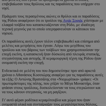
επιβεβαίωσαν τους θρύλους και τις παραδόσεις που υπήρχαν στο
νησί.
Πράγματι τους περασμένους αιώνες οι θρύλοι και οι παραδόσεις
της Ρόδου αναφέρουν ότι οι τρούλοι της
Αγιάς Σοφιάς
χτίστηκαν με
ελαφρά τούβλα που κατασκευάζονταν στη Ρόδο, με ιδιαίτερη
τεχνική γεγονός για το οποίο υπερηφανευόταν οι κάτοικοι του
νησιού.
Οι παραδόσεις αυτές έχουν πλέον επιβεβαιωθεί και επίσημα από
μελέτες και μετρήσεις που έγιναν. Λόγω του μεγέθους του
τρούλου και του βάρους των τούβλων που χρησιμοποιούσαν την
εποχή εκείνη, η κατασκευή ήταν δύσκολη από πλευράς στατικής,
στεγανότητας και αντοχής. Η κεραμουργική τέχνη της Ρόδου ήταν
ονομαστή εκείνη την εποχή.
Ενδεικτικά σε μελέτη του που δημοσιεύτηκε πριν από αρκετά
χρόνια ο Αθανάσιος Κοσσιώρης αναφέρει για τις παραδόσεις αυτές
τα εξής: Ο Αντώνης Βρατσάλης στα «Νιοχωρίτικα» γράφει: «Οι
πρωτομάστορες της πόλης, που χτίζαν το Μέγα Μοναστήρι, όταν
φτάσαν στους τρούλους, δυσκολεύονταν να τους στεριώσουν και
να τους κάνουν στεγανούς, να μη ραγίζουν.
Γι’ αυτό φέραν ροδίτικα κεραμότουβλα και χώμα που ήταν
ονομαστά υλικά και συνταίριαξαν τους μεγαλόπρεπους θόλους,