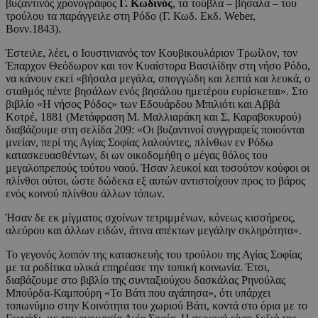
βυζαντινός χρονογράφος
Γ. Κωδινός
, τα τούβλα – βήσαλα – του
τρούλου τα παράγγειλε στη Ρόδο (Γ. Κωδ. Εκδ. Weber,
Bονν.1843).
Έστειλε, λέει, ο Ιουστινιανός τον Κουβικουλάριον Τρωίλον, τον
Έπαρχον Θεόδωρον και τον Κυαίστορα Βασιλίδην στη νήσο Ρόδο,
να κάνουν εκεί «βήσαλα μεγάλα, σπογγώδη και λεπτά και λευκά, ο
σταθμός πέντε βησάλων ενός βησάλου ημετέρου ευρίσκεται». Στο
βιβλίο «Η νήσος Ρόδος» των Εδουάρδου Μπιλιότι και Αββά
Κοτρέ, 1881 (Μετάφραση Μ. Μαλλιαράκη και Σ, Καραβοκυρού)
διαβάζουμε στη σελίδα 209: «Οι βυζαντινοί συγγραφείς ποιούνται
μνείαν, περί της Αγίας Σοφίας λαλούντες, πλίνθων εν Ρόδω
κατασκευασθέντων, δι ων οικοδομήθη ο μέγας θόλος του
μεγαλοπρεπούς τούτου ναού. Ήσαν λευκοί και τοσούτον κούφοι οι
πλίνθοι ούτοι, ώστε δώδεκα εξ αυτών αντιστοίχουν προς το βάρος
ενός κοινού πλίνθου άλλων τόπων.
Ήσαν δε εκ μίγματος σχοίνων τετριμμένων, κόνεως κισσήρεος,
αλεύρου και άλλων ειδών, άτινα απέκτων μεγάλην σκληρότητα».
Το γεγονός λοιπόν της κατασκευής του τρούλου της Αγίας Σοφίας
με τα ροδίτικα υλικά επηρέασε την τοπική κοινωνία. Έτσι,
διαβάζουμε στο βιβλίο της συνταξιούχου δασκάλας Ρηνούλας
Μπούρδα-Καμπούρη «Το Βάτι που αγάπησα», ότι υπάρχει
τοπωνύμιο στην Κοινότητα του χωριού Βάτι, κοντά στο όρια με το