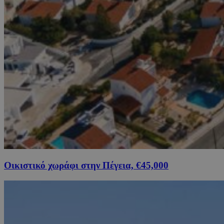
Οικιστικό χωράφι στην Πέγεια, €45,000