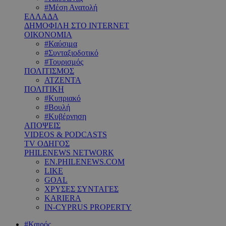
#Μέση Ανατολή
ΕΛΛΑΔΑ
ΔΗΜΟΦΙΛΗ ΣΤΟ INTERNET
ΟΙΚΟΝΟΜΙΑ
#Καύσιμα
#Συνταξιοδοτικό
#Τουρισμός
ΠΟΛΙΤΙΣΜΟΣ
ΑΤΖΕΝΤΑ
ΠΟΛΙΤΙΚΗ
#Κυπριακό
#Βουλή
#Κυβέρνηση
ΑΠΟΨΕΙΣ
VIDEOS & PODCASTS
TV ΟΔΗΓΟΣ
PHILENEWS NETWORK
EN.PHILENEWS.COM
LIKE
GOAL
ΧΡΥΣΕΣ ΣΥΝΤΑΓΕΣ
KARIERA
IN-CYPRUS PROPERTY
#Καιρός