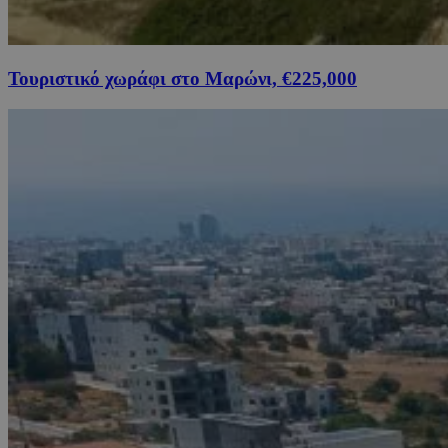
Τουριστικό χωράφι στο Μαρώνι, €225,000