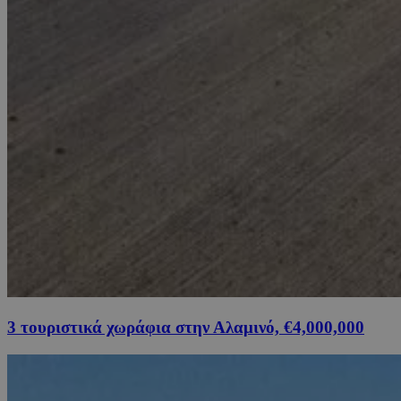
3 τουριστικά χωράφια στην Αλαμινό, €4,000,000