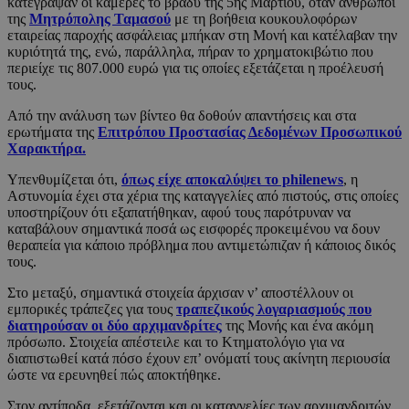
κατέγραψαν οι κάμερες το βράδυ της 5ης Μαρτίου, όταν άνθρωποι
της
Μητρόπολης Ταμασού
με τη βοήθεια κουκουλοφόρων
εταιρείας παροχής ασφάλειας μπήκαν στη Μονή και κατέλαβαν την
κυριότητά της, ενώ, παράλληλα, πήραν το χρηματοκιβώτιο που
περιείχε τις 807.000 ευρώ για τις οποίες εξετάζεται η προέλευσή
τους.
Από την ανάλυση των βίντεο θα δοθούν απαντήσεις και στα
ερωτήματα της
Επιτρόπου Προστασίας Δεδομένων Προσωπικού
Χαρακτήρα.
Υπενθυμίζεται ότι,
όπως είχε αποκαλύψει το philenews
, η
Αστυνομία έχει στα χέρια της καταγγελίες από πιστούς, στις οποίες
υποστηρίζουν ότι εξαπατήθηκαν, αφού τους παρότρυναν να
καταβάλουν σημαντικά ποσά ως εισφορές προκειμένου να δουν
θεραπεία για κάποιο πρόβλημα που αντιμετώπιζαν ή κάποιος δικός
τους.
Στο μεταξύ, σημαντικά στοιχεία άρχισαν ν’ αποστέλλουν οι
εμπορικές τράπεζες για τους
τραπεζικούς λογαριασμούς που
διατηρούσαν οι δύο αρχιμανδρίτες
της Μονής και ένα ακόμη
πρόσωπο. Στοιχεία απέστειλε και το Κτηματολόγιο για να
διαπιστωθεί κατά πόσο έχουν επ’ ονόματί τους ακίνητη περιουσία
ώστε να ερευνηθεί πώς αποκτήθηκε.
Στον αντίποδα, εξετάζονται και οι καταγγελίες των αρχιμανδριτών