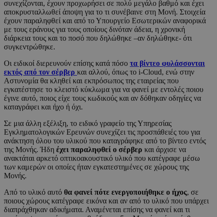
συνεχίζονται, έχουν προχωρήσει σε πολύ μεγάλο βαθμό και έχει
αποκρυσταλλωθεί άποψη για το τι συνέβαινε στη Μονή. Στοιχεία
έχουν παραληφθεί και από το Υπουργείο Εσωτερικών αναφορικά
με τους εράνους για τους οποίους δινόταν άδεια, η χρονική
διάρκεια τους και το ποσό που δηλώθηκε –αν δηλώθηκε- ότι
συγκεντρώθηκε.
Οι ειδικοί διερευνούν επίσης κατά πόσο
τα βίντεο φυλάσσονται
εκτός από τον σέρβερ
και αλλού, όπως το i-Cloud, ενώ στην
Αστυνομία θα κληθεί και εκπρόσωπος της εταιρείας που
εγκατέστησε το κλειστό κύκλωμα για να φανεί με εντολές ποιου
έγινε αυτό, ποιος είχε τους κωδικούς και αν δόθηκαν οδηγίες να
καταγράφει και ήχο ή όχι.
Σε μια άλλη εξέλιξη, το ειδικό γραφείο της Υπηρεσίας
Εγκληματολογικών Ερευνών συνεχίζει τις προσπάθειές του για
ανάκτηση όλου του υλικού που καταγράφηκε από το βίντεο εντός
της Μονής. Ήδη
έχει παραληφθεί ο σέρβερ
και άρχισε να
ανακτάται αρκετό οπτικοακουστικό υλικό που κατέγραφε μέσω
των καμερών οι οποίες ήταν εγκατεστημένες σε χώρους της
Μονής.
Από το υλικό αυτό
θα φανεί πότε ενεργοποιήθηκε ο ήχος
, σε
ποιους χώρους κατέγραφε εικόνα και αν από το υλικό που υπάρχει
διαπράχθηκαν αδικήματα. Αναμένεται επίσης να φανεί και τι