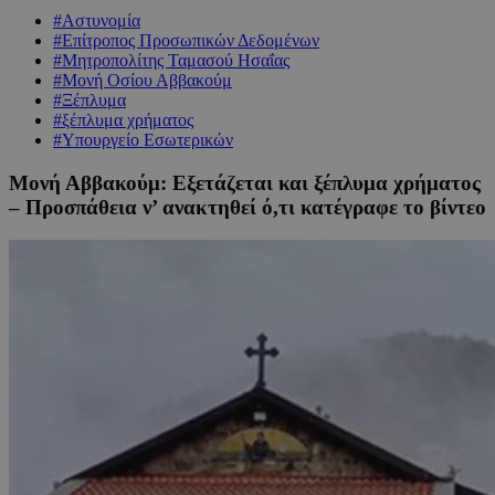
#Αστυνομία
#Επίτροπος Προσωπικών Δεδομένων
#Μητροπολίτης Ταμασού Ησαΐας
#Μονή Οσίου Αββακούμ
#Ξέπλυμα
#ξέπλυμα χρήματος
#Υπουργείο Εσωτερικών
Μονή Αββακούμ: Εξετάζεται και ξέπλυμα χρήματος
– Προσπάθεια ν’ ανακτηθεί ό,τι κατέγραφε το βίντεο