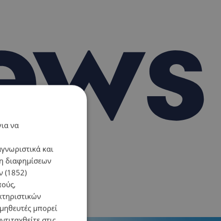
για να
αγνωριστικά και
ση διαφημίσεων
 (1852)
πούς,
κτηριστικών
ομηθευτές μπορεί
ντιταχθείτε στις