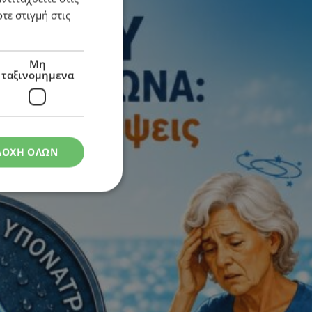
τε στιγμή στις
Μη
ταξινομημενα
ΔΟΧΗ ΟΛΩΝ