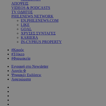
ΑΠΟΨΕΙΣ
VIDEOS & PODCASTS
TV ΟΔΗΓΟΣ
PHILENEWS NETWORK
EN.PHILENEWS.COM
LIKE
GOAL
ΧΡΥΣΕΣ ΣΥΝΤΑΓΕΣ
KARIERA
IN-CYPRUS PROPERTY
#Καιρός
#Τζόκερ
#Φαρμακεία
Εγγραφή στο Newsletter
Αρχείο Φ
Ψηφιακές Εκδόσεις
Αφιερώματα