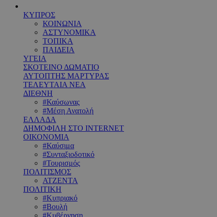
ΚΥΠΡΟΣ
ΚΟΙΝΩΝΙΑ
ΑΣΤΥΝΟΜΙΚΑ
ΤΟΠΙΚΑ
ΠΑΙΔΕΙΑ
ΥΓΕΙΑ
ΣΚΟΤΕΙΝΟ ΔΩΜΑΤΙΟ
ΑΥΤΟΠΤΗΣ ΜΑΡΤΥΡΑΣ
ΤΕΛΕΥΤΑΙΑ ΝΕΑ
ΔΙΕΘΝΗ
#Καύσωνας
#Μέση Ανατολή
ΕΛΛΑΔΑ
ΔΗΜΟΦΙΛΗ ΣΤΟ INTERNET
ΟΙΚΟΝΟΜΙΑ
#Καύσιμα
#Συνταξιοδοτικό
#Τουρισμός
ΠΟΛΙΤΙΣΜΟΣ
ΑΤΖΕΝΤΑ
ΠΟΛΙΤΙΚΗ
#Κυπριακό
#Βουλή
#Κυβέρνηση