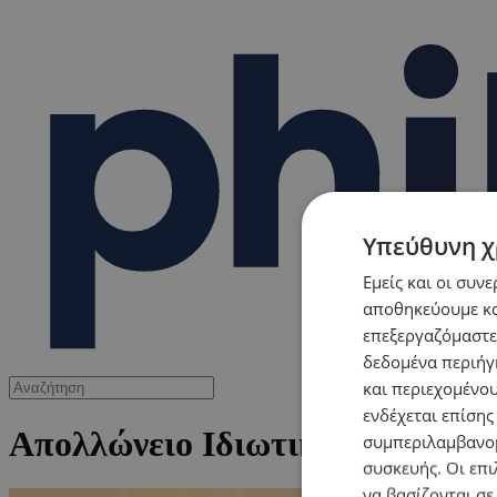
Υπεύθυνη χ
Εμείς και οι συν
αποθηκεύουμε κα
επεξεργαζόμαστε
δεδομένα περιήγη
και περιεχομένο
ενδέχεται επίσης
Απολλώνειο Ιδιωτικό Νοσοκομε
συμπεριλαμβανομ
συσκευής. Οι επι
να βασίζονται σε