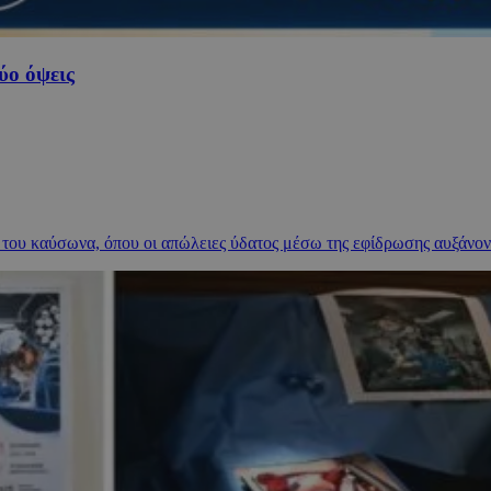
ύο όψεις
ου καύσωνα, όπου οι απώλειες ύδατος μέσω της εφίδρωσης αυξάνοντ