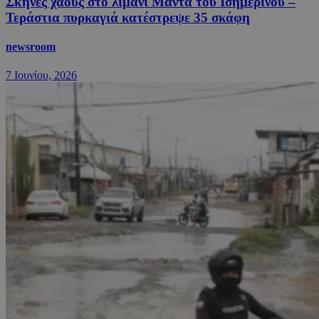
Σκηνές χάους στο λιμάνι Μάντα του Ισημερινού –
Τεράστια πυρκαγιά κατέστρεψε 35 σκάφη
newsroom
7 Ιουνίου, 2026