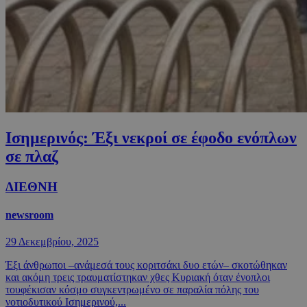
Ισημερινός: Έξι νεκροί σε έφοδο ενόπλων
σε πλαζ
ΔΙΕΘΝΗ
newsroom
29 Δεκεμβρίου, 2025
Έξι άνθρωποι –ανάμεσά τους κοριτσάκι δυο ετών– σκοτώθηκαν
και ακόμη τρεις τραυματίστηκαν χθες Κυριακή όταν ένοπλοι
τουφέκισαν κόσμο συγκεντρωμένο σε παραλία πόλης του
νοτιοδυτικού Ισημερινού,...