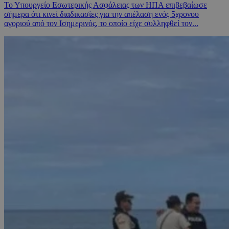
Το Υπουργείο Εσωτερικής Ασφάλειας των ΗΠΑ επιβεβαίωσε
σήμερα ότι κινεί διαδικασίες για την απέλαση ενός 5χρονου
αγοριού από τον Ισημερινός, το οποίο είχε συλληφθεί τον...