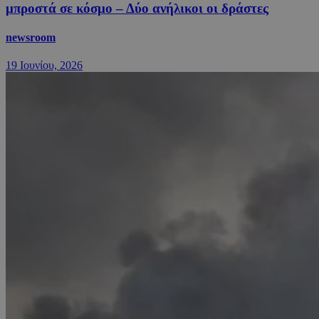
μπροστά σε κόσμο – Δύο ανήλικοι οι δράστες
newsroom
19 Ιουνίου, 2026