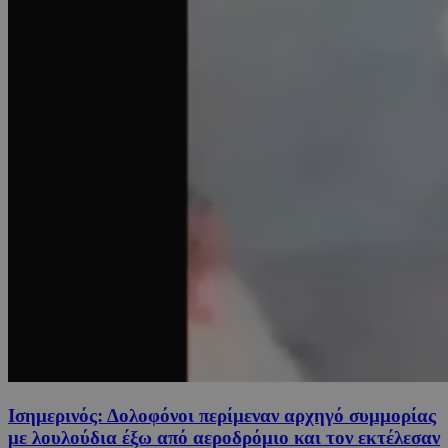
Ισημερινός: Δολοφόνοι περίμεναν αρχηγό συμμορίας
με λουλούδια έξω από αεροδρόμιο και τον εκτέλεσαν