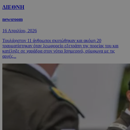
ΔΙΕΘΝΗ
newsroom
16 Απριλίου, 2026
Τουλάχιστον 11 άνθρωποι σκοτώθηκαν και ακόμη 20
τραυματίστηκαν όταν λεωφορείο εξετράπη της πορείας του και
κατέληξε σε χαράδρα στον νότιο Ισημερινό, σύμφωνα με τις
αρχές...