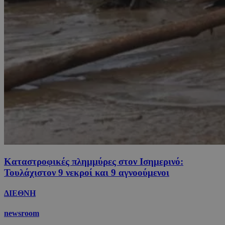
Καταστροφικές πλημμύρες στον Ισημερινό:
Τουλάχιστον 9 νεκροί και 9 αγνοούμενοι
ΔΙΕΘΝΗ
newsroom