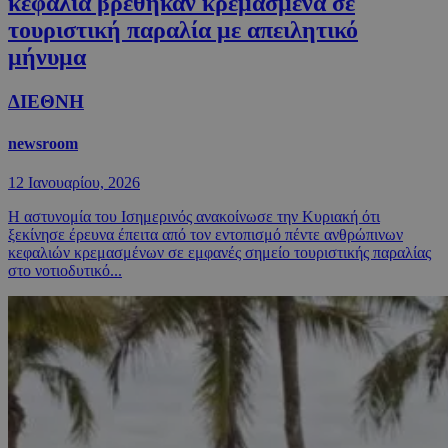
κεφάλια βρέθηκαν κρεμασμένα σε
τουριστική παραλία με απειλητικό
μήνυμα
ΔΙΕΘΝΗ
newsroom
12 Ιανουαρίου, 2026
Η αστυνομία του Ισημερινός ανακοίνωσε την Κυριακή ότι
ξεκίνησε έρευνα έπειτα από τον εντοπισμό πέντε ανθρώπινων
κεφαλιών κρεμασμένων σε εμφανές σημείο τουριστικής παραλίας
στο νοτιοδυτικό...