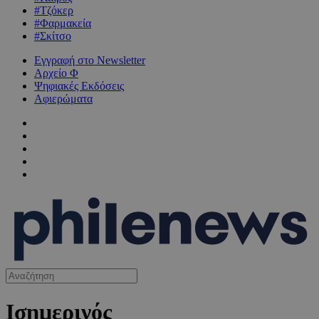
#Τζόκερ
#Φαρμακεία
#Σκίτσο
Εγγραφή στο Newsletter
Αρχείο Φ
Ψηφιακές Εκδόσεις
Αφιερώματα
Ισημερινός