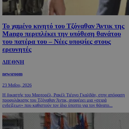
Το χαμένο κινητό του Τζόναθαν Άντικ της
Mango περιπλέκει την υπόθεση θανάτου
του πατέρα του – Nέες υποψίες στους
ερευνητές
ΔΙΕΘΝΗ
newsroom
23 Μαΐου, 2026
Η δικαστής του Μαρτορέλ, Ρακέλ Τιέρνο Γκαλβάν, στην απόφαση
προφυλάκισης του Τζόναθαν Άντικ, αναφέρει μια «σειρά
ενδείξεων» που καθιστούν τον ίδιο ύποπτο για τον θάνατο...