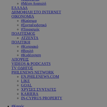
#Μέση Ανατολή
ΕΛΛΑΔΑ
ΔΗΜΟΦΙΛΗ ΣΤΟ INTERNET
ΟΙΚΟΝΟΜΙΑ
#Καύσιμα
#Συνταξιοδοτικό
#Τουρισμός
ΠΟΛΙΤΙΣΜΟΣ
ΑΤΖΕΝΤΑ
ΠΟΛΙΤΙΚΗ
#Κυπριακό
#Βουλή
#Κυβέρνηση
ΑΠΟΨΕΙΣ
VIDEOS & PODCASTS
TV ΟΔΗΓΟΣ
PHILENEWS NETWORK
EN.PHILENEWS.COM
LIKE
GOAL
ΧΡΥΣΕΣ ΣΥΝΤΑΓΕΣ
KARIERA
IN-CYPRUS PROPERTY
#Καιρός