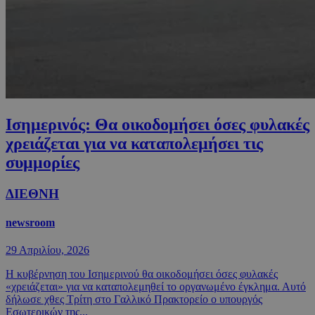
Ισημερινός: Θα οικοδομήσει όσες φυλακές
χρειάζεται για να καταπολεμήσει τις
συμμορίες
ΔΙΕΘΝΗ
newsroom
29 Απριλίου, 2026
Η κυβέρνηση του Ισημερινού θα οικοδομήσει όσες φυλακές
«χρειάζεται» για να καταπολεμηθεί το οργανωμένο έγκλημα. Αυτό
δήλωσε χθες Τρίτη στο Γαλλικό Πρακτορείο ο υπουργός
Εσωτερικών της...