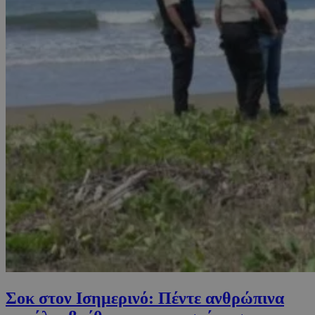
Σοκ στον Ισημερινό: Πέντε ανθρώπινα