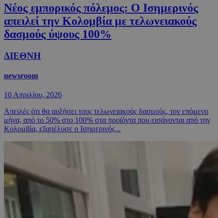
Νέος εμπορικός πόλεμος: Ο Ισημερινός
απειλεί την Κολομβία με τελωνειακούς
δασμούς ύψους 100%
ΔΙΕΘΝΗ
newsroom
10 Απριλίου, 2026
Απειλές ότι θα αυξήσει τους τελωνειακούς δασμούς, τον επόμενο
μήνα, από το 50% στο 100% στα προϊόντα που εισάγονται από την
Κολομβία, εξαπέλυσε ο Ισημερινός...