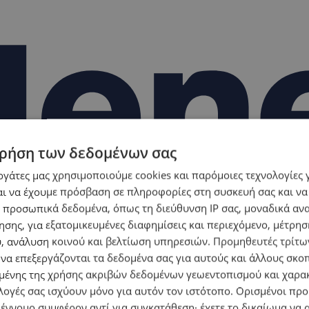
ρήση των δεδομένων σας
εργάτες μας χρησιμοποιούμε cookies και παρόμοιες τεχνολογίες 
ι να έχουμε πρόσβαση σε πληροφορίες στη συσκευή σας και να
 προσωπικά δεδομένα, όπως τη διεύθυνση IP σας, μοναδικά αν
σης, για εξατομικευμένες διαφημίσεις και περιεχόμενο, μέτρη
υ, ανάλυση κοινού και βελτίωση υπηρεσιών.
Προμηθευτές τρίτων
 να επεξεργάζονται τα δεδομένα σας για αυτούς και άλλους σκο
ένης της χρήσης ακριβών δεδομένων γεωεντοπισμού και χαρα
λογές σας ισχύουν μόνο για αυτόν τον ιστότοπο. Ορισμένοι πρ
 έννομο συμφέρον αντί για συγκατάθεση· έχετε το δικαίωμα να α