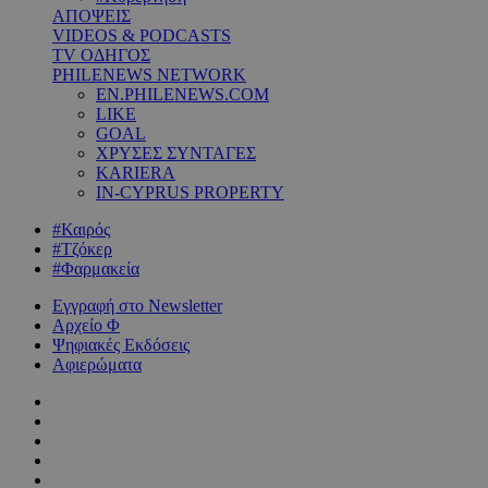
ΑΠΟΨΕΙΣ
VIDEOS & PODCASTS
TV ΟΔΗΓΟΣ
PHILENEWS NETWORK
EN.PHILENEWS.COM
LIKE
GOAL
ΧΡΥΣΕΣ ΣΥΝΤΑΓΕΣ
KARIERA
IN-CYPRUS PROPERTY
#Καιρός
#Τζόκερ
#Φαρμακεία
Εγγραφή στο Newsletter
Αρχείο Φ
Ψηφιακές Εκδόσεις
Αφιερώματα