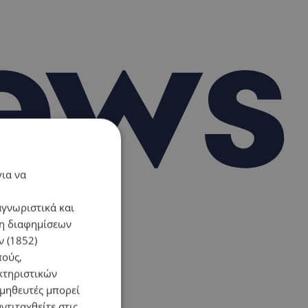
για να
αγνωριστικά και
ση διαφημίσεων
 (1852)
πούς,
κτηριστικών
ομηθευτές μπορεί
ντιταχθείτε στις