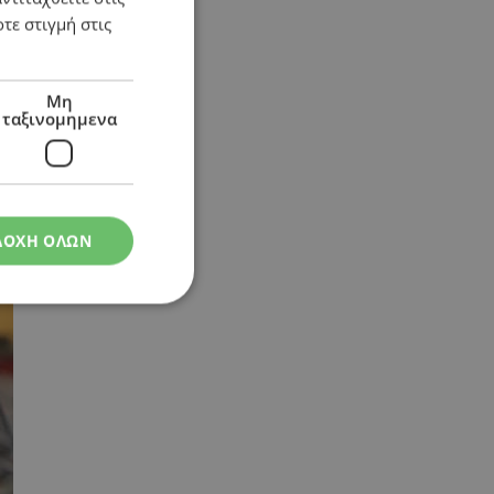
τε στιγμή στις
Μη
ταξινομημενα
ΔΟΧΗ ΟΛΩΝ