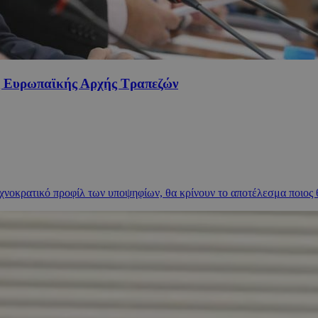
ς Ευρωπαϊκής Αρχής Τραπεζών
τεχνοκρατικό προφίλ των υποψηφίων, θα κρίνουν το αποτέλεσμα ποιος 