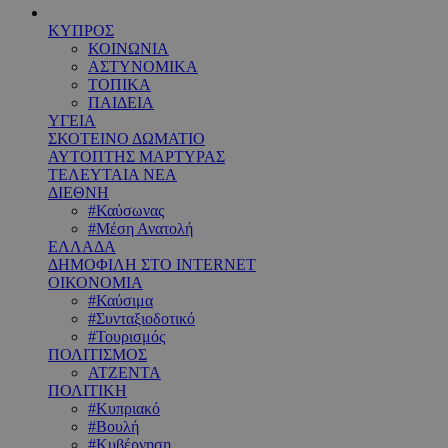
ΚΥΠΡΟΣ
ΚΟΙΝΩΝΙΑ
ΑΣΤΥΝΟΜΙΚΑ
ΤΟΠΙΚΑ
ΠΑΙΔΕΙΑ
ΥΓΕΙΑ
ΣΚΟΤΕΙΝΟ ΔΩΜΑΤΙΟ
ΑΥΤΟΠΤΗΣ ΜΑΡΤΥΡΑΣ
ΤΕΛΕΥΤΑΙΑ ΝΕΑ
ΔΙΕΘΝΗ
#Καύσωνας
#Μέση Ανατολή
ΕΛΛΑΔΑ
ΔΗΜΟΦΙΛΗ ΣΤΟ INTERNET
ΟΙΚΟΝΟΜΙΑ
#Καύσιμα
#Συνταξιοδοτικό
#Τουρισμός
ΠΟΛΙΤΙΣΜΟΣ
ΑΤΖΕΝΤΑ
ΠΟΛΙΤΙΚΗ
#Κυπριακό
#Βουλή
#Κυβέρνηση