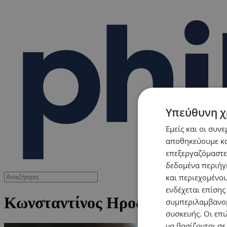
Υπεύθυνη χ
Εμείς και οι συν
αποθηκεύουμε κα
επεξεργαζόμαστε
δεδομένα περιήγη
και περιεχομένο
ενδέχεται επίσης
Κωνσταντίνος Ηροδότου
συμπεριλαμβανομ
συσκευής. Οι επι
να βασίζονται σε