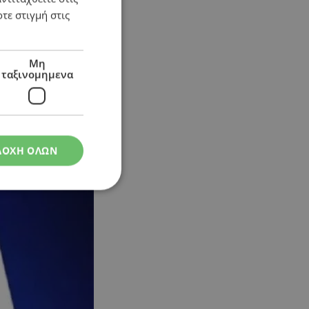
τε στιγμή στις
Μη
ταξινομημενα
ΔΟΧΗ ΟΛΩΝ