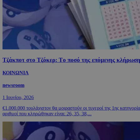
Τζάκποτ στο Τζόκερ: Tο ποσό της επόμενης κλήρωση
ΚΟΙΝΩΝΙΑ
newsroom
1 Ιουνίου, 2026
€1.000.000 τουλάχιστον θα μοιραστούν οι τυχεροί της 1ης κατηγ
αριθμοί που κληρώθηκαν είναι: 26, 35, 38,...