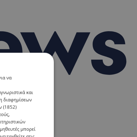
για να
αγνωριστικά και
ση διαφημίσεων
 (1852)
πούς,
κτηριστικών
ομηθευτές μπορεί
ντιταχθείτε στις