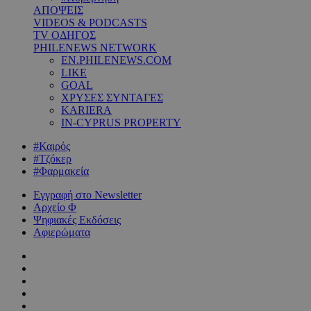
ΑΠΟΨΕΙΣ
VIDEOS & PODCASTS
TV ΟΔΗΓΟΣ
PHILENEWS NETWORK
EN.PHILENEWS.COM
LIKE
GOAL
ΧΡΥΣΕΣ ΣΥΝΤΑΓΕΣ
KARIERA
IN-CYPRUS PROPERTY
#Καιρός
#Τζόκερ
#Φαρμακεία
Εγγραφή στο Newsletter
Αρχείο Φ
Ψηφιακές Εκδόσεις
Αφιερώματα