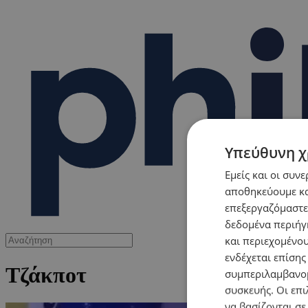
Υπεύθυνη χ
Εμείς και οι συν
αποθηκεύουμε κα
επεξεργαζόμαστε
δεδομένα περιήγη
και περιεχομένο
ενδέχεται επίσης
Τζάκποτ
συμπεριλαμβανομ
συσκευής. Οι επι
να βασίζονται σε