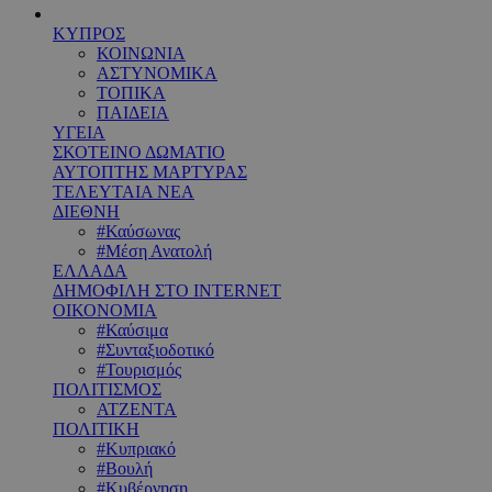
ΚΥΠΡΟΣ
ΚΟΙΝΩΝΙΑ
ΑΣΤΥΝΟΜΙΚΑ
ΤΟΠΙΚΑ
ΠΑΙΔΕΙΑ
ΥΓΕΙΑ
ΣΚΟΤΕΙΝΟ ΔΩΜΑΤΙΟ
ΑΥΤΟΠΤΗΣ ΜΑΡΤΥΡΑΣ
ΤΕΛΕΥΤΑΙΑ ΝΕΑ
ΔΙΕΘΝΗ
#Καύσωνας
#Μέση Ανατολή
ΕΛΛΑΔΑ
ΔΗΜΟΦΙΛΗ ΣΤΟ INTERNET
ΟΙΚΟΝΟΜΙΑ
#Καύσιμα
#Συνταξιοδοτικό
#Τουρισμός
ΠΟΛΙΤΙΣΜΟΣ
ΑΤΖΕΝΤΑ
ΠΟΛΙΤΙΚΗ
#Κυπριακό
#Βουλή
#Κυβέρνηση