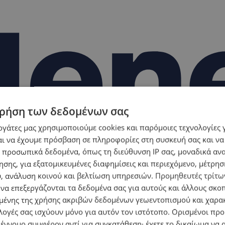
ρήση των δεδομένων σας
εργάτες μας χρησιμοποιούμε cookies και παρόμοιες τεχνολογίες 
ι να έχουμε πρόσβαση σε πληροφορίες στη συσκευή σας και να
 προσωπικά δεδομένα, όπως τη διεύθυνση IP σας, μοναδικά αν
σης, για εξατομικευμένες διαφημίσεις και περιεχόμενο, μέτρη
υ, ανάλυση κοινού και βελτίωση υπηρεσιών.
Προμηθευτές τρίτων
 να επεξεργάζονται τα δεδομένα σας για αυτούς και άλλους σκο
ένης της χρήσης ακριβών δεδομένων γεωεντοπισμού και χαρα
λογές σας ισχύουν μόνο για αυτόν τον ιστότοπο. Ορισμένοι πρ
 έννομο συμφέρον αντί για συγκατάθεση· έχετε το δικαίωμα να α