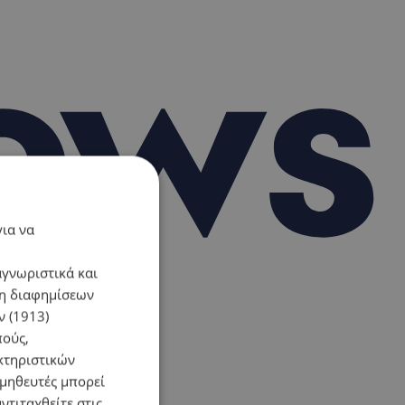
για να
αγνωριστικά και
ση διαφημίσεων
 (1913)
πούς,
κτηριστικών
ομηθευτές μπορεί
ντιταχθείτε στις