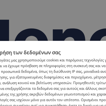
ρήση των δεδομένων σας
εργάτες μας χρησιμοποιούμε cookies και παρόμοιες τεχνολογίες 
ι να έχουμε πρόσβαση σε πληροφορίες στη συσκευή σας και να
 προσωπικά δεδομένα, όπως τη διεύθυνση IP σας, μοναδικά αν
σης, για εξατομικευμένες διαφημίσεις και περιεχόμενο, μέτρη
υ, ανάλυση κοινού και βελτίωση υπηρεσιών.
Προμηθευτές τρίτων
 να επεξεργάζονται τα δεδομένα σας για αυτούς και άλλους σκο
ένης της χρήσης ακριβών δεδομένων γεωεντοπισμού και χαρα
λογές σας ισχύουν μόνο για αυτόν τον ιστότοπο. Ορισμένοι πρ
 έννομο συμφέρον αντί για συγκατάθεση· έχετε το δικαίωμα να α