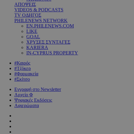
ΑΠΟΨΕΙΣ
VIDEOS & PODCASTS
TV ΟΔΗΓΟΣ
PHILENEWS NETWORK
EN.PHILENEWS.COM
LIKE
GOAL
ΧΡΥΣΕΣ ΣΥΝΤΑΓΕΣ
KARIERA
IN-CYPRUS PROPERTY
#Καιρός
#Τζόκερ
#Φαρμακεία
#Σκίτσο
Εγγραφή στο Newsletter
Αρχείο Φ
Ψηφιακές Εκδόσεις
Αφιερώματα