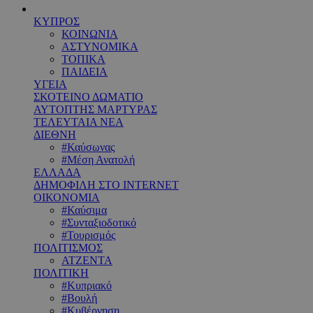
ΚΥΠΡΟΣ
ΚΟΙΝΩΝΙΑ
ΑΣΤΥΝΟΜΙΚΑ
ΤΟΠΙΚΑ
ΠΑΙΔΕΙΑ
ΥΓΕΙΑ
ΣΚΟΤΕΙΝΟ ΔΩΜΑΤΙΟ
ΑΥΤΟΠΤΗΣ ΜΑΡΤΥΡΑΣ
ΤΕΛΕΥΤΑΙΑ ΝΕΑ
ΔΙΕΘΝΗ
#Καύσωνας
#Μέση Ανατολή
ΕΛΛΑΔΑ
ΔΗΜΟΦΙΛΗ ΣΤΟ INTERNET
ΟΙΚΟΝΟΜΙΑ
#Καύσιμα
#Συνταξιοδοτικό
#Τουρισμός
ΠΟΛΙΤΙΣΜΟΣ
ΑΤΖΕΝΤΑ
ΠΟΛΙΤΙΚΗ
#Κυπριακό
#Βουλή
#Κυβέρνηση