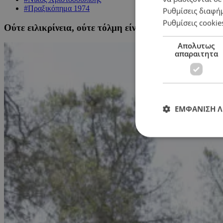
#Πραξικόπημα 1974
Ρυθμίσεις διαφή
Ρυθμίσεις cookie
Ούτε ειλικρίνεια, ούτε τόλμη είναι Πρόεδρε Χριστοδ
Απολυτως
απαραιτητα
ΕΜΦΑΝΙΣΗ 