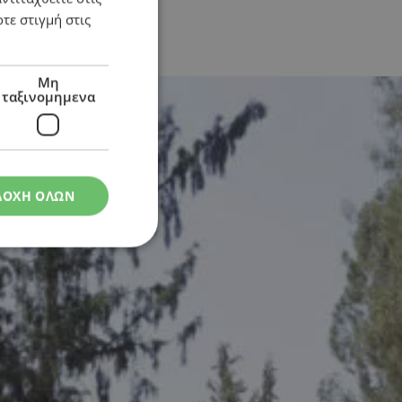
τε στιγμή στις
Μη
ταξινομημενα
ΔΟΧΗ ΟΛΩΝ