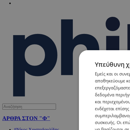
Υπεύθυνη χ
Εμείς και οι συν
αποθηκεύουμε κα
επεξεργαζόμαστε
δεδομένα περιήγη
και περιεχομένο
ενδέχεται επίσης
συμπεριλαμβανομ
ΑΡΘΡΑ ΣΤΟΝ "Φ"
συσκευής. Οι επι
να βασίζονται σε
#Νίκος Χριστοδουλίδης