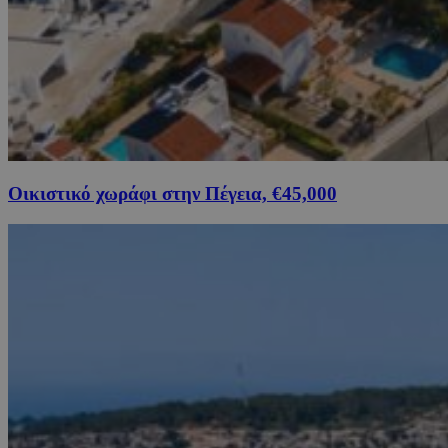
Οικιστικό χωράφι στην Πέγεια, €45,000