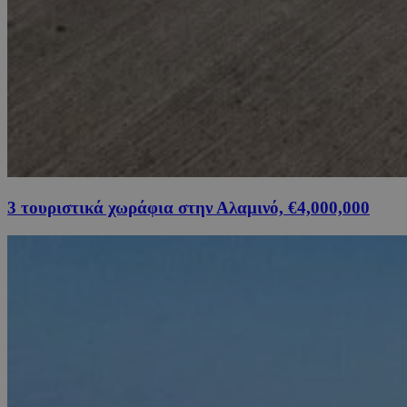
3 τουριστικά χωράφια στην Αλαμινό, €4,000,000