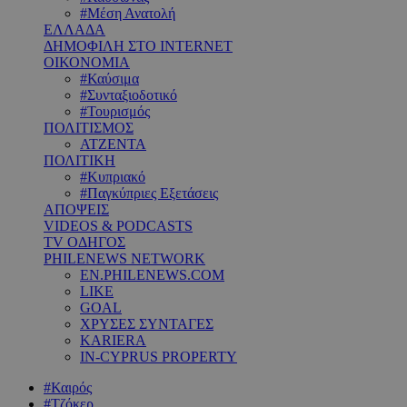
#Μέση Ανατολή
ΕΛΛΑΔΑ
ΔΗΜΟΦΙΛΗ ΣΤΟ INTERNET
ΟΙΚΟΝΟΜΙΑ
#Καύσιμα
#Συνταξιοδοτικό
#Τουρισμός
ΠΟΛΙΤΙΣΜΟΣ
ΑΤΖΕΝΤΑ
ΠΟΛΙΤΙΚΗ
#Κυπριακό
#Παγκύπριες Εξετάσεις
ΑΠΟΨΕΙΣ
VIDEOS & PODCASTS
TV ΟΔΗΓΟΣ
PHILENEWS NETWORK
EN.PHILENEWS.COM
LIKE
GOAL
ΧΡΥΣΕΣ ΣΥΝΤΑΓΕΣ
KARIERA
IN-CYPRUS PROPERTY
#Καιρός
#Τζόκερ