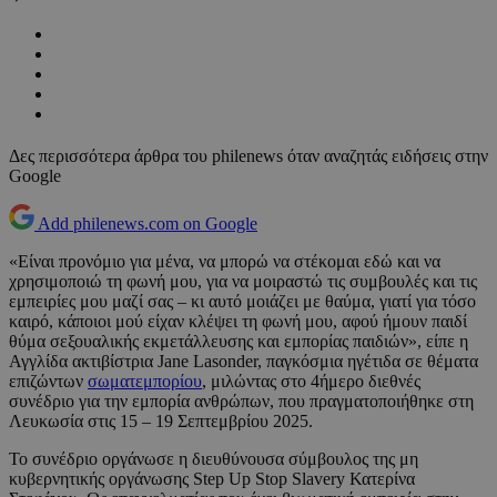
Δες περισσότερα άρθρα του philenews όταν αναζητάς ειδήσεις στην
Google
Add philenews.com on Google
«Είναι προνόμιο για μένα, να μπορώ να στέκομαι εδώ και να
χρησιμοποιώ τη φωνή μου, για να μοιραστώ τις συμβουλές και τις
εμπειρίες μου μαζί σας – κι αυτό μοιάζει με θαύμα, γιατί για τόσο
καιρό, κάποιοι μού είχαν κλέψει τη φωνή μου, αφού ήμουν παιδί
θύμα σεξουαλικής εκμετάλλευσης και εμπορίας παιδιών», είπε η
Αγγλίδα ακτιβίστρια Jane Lasonder, παγκόσμια ηγέτιδα σε θέματα
επιζώντων
σωματεμπορίου
, μιλώντας στο 4ήμερο διεθνές
συνέδριο για την εμπορία ανθρώπων, που πραγματοποιήθηκε στη
Λευκωσία στις 15 – 19 Σεπτεμβρίου 2025.
Το συνέδριο οργάνωσε η διευθύνουσα σύμβουλος της μη
κυβερνητικής οργάνωσης Step Up Stop Slavery Κατερίνα