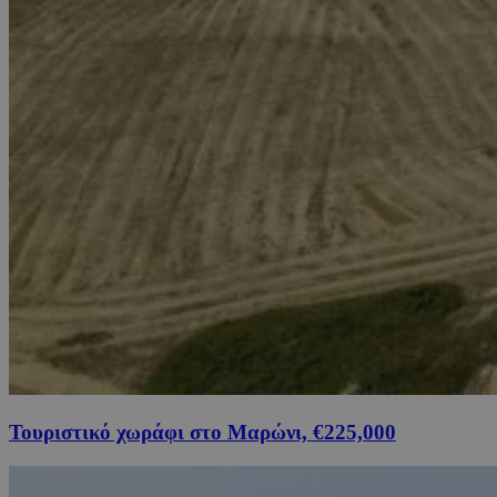
Τουριστικό χωράφι στο Μαρώνι, €225,000