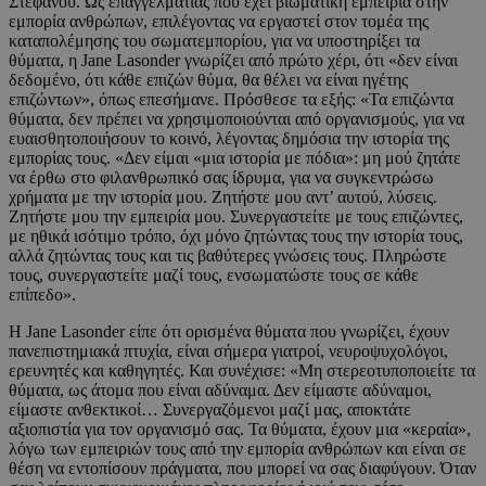
Στεφάνου. Ως επαγγελματίας που έχει βιωματική εμπειρία στην
εμπορία ανθρώπων, επιλέγοντας να εργαστεί στον τομέα της
καταπολέμησης του σωματεμπορίου, για να υποστηρίξει τα
θύματα, η Jane Lasonder γνωρίζει από πρώτο χέρι, ότι «δεν είναι
δεδομένο, ότι κάθε επιζών θύμα, θα θέλει να είναι ηγέτης
επιζώντων», όπως επεσήμανε. Πρόσθεσε τα εξής: «Τα επιζώντα
θύματα, δεν πρέπει να χρησιμοποιούνται από οργανισμούς, για να
ευαισθητοποιήσουν το κοινό, λέγοντας δημόσια την ιστορία της
εμπορίας τους. «Δεν είμαι «μια ιστορία με πόδια»: μη μού ζητάτε
να έρθω στο φιλανθρωπικό σας ίδρυμα, για να συγκεντρώσω
χρήματα με την ιστορία μου. Ζητήστε μου αντ’ αυτού, λύσεις.
Ζητήστε μου την εμπειρία μου. Συνεργαστείτε με τους επιζώντες,
με ηθικά ισότιμο τρόπο, όχι μόνο ζητώντας τους την ιστορία τους,
αλλά ζητώντας τους και τις βαθύτερες γνώσεις τους. Πληρώστε
τους, συνεργαστείτε μαζί τους, ενσωματώστε τους σε κάθε
επίπεδο».
Η Jane Lasonder είπε ότι ορισμένα θύματα που γνωρίζει, έχουν
πανεπιστημιακά πτυχία, είναι σήμερα γιατροί, νευροψυχολόγοι,
ερευνητές και καθηγητές. Και συνέχισε: «Μη στερεοτυποποιείτε τα
θύματα, ως άτομα που είναι αδύναμα. Δεν είμαστε αδύναμοι,
είμαστε ανθεκτικοί… Συνεργαζόμενοι μαζί μας, αποκτάτε
αξιοπιστία για τον οργανισμό σας. Τα θύματα, έχουν μια «κεραία»,
λόγω των εμπειριών τους από την εμπορία ανθρώπων και είναι σε
θέση να εντοπίσουν πράγματα, που μπορεί να σας διαφύγουν. Όταν