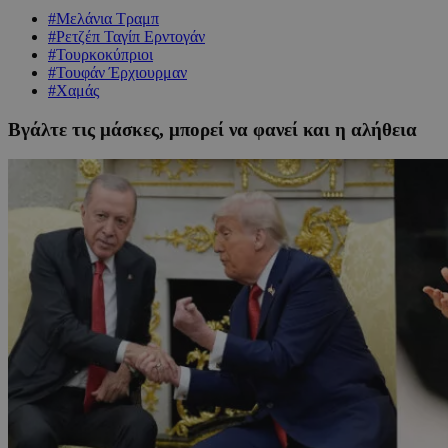
#Μελάνια Τραμπ
#Ρετζέπ Ταγίπ Ερντογάν
#Τουρκοκύπριοι
#Τουφάν Έρχιουρμαν
#Χαμάς
Βγάλτε τις μάσκες, μπορεί να φανεί και η αλήθεια