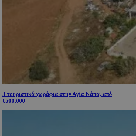
3 τουριστικά χωράφια στην Αγία Νάπα, από
€500,000