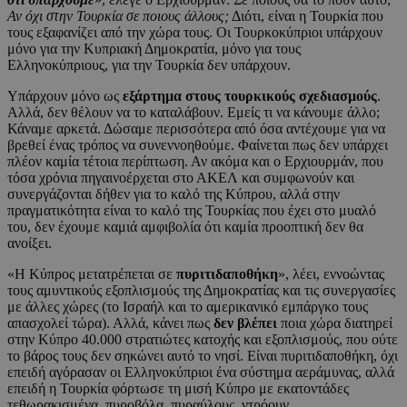
Αν όχι στην Τουρκία σε ποιους άλλους;
Διότι, είναι η Τουρκία που
τους εξαφανίζει από την χώρα τους. Οι Τουρκοκύπριοι υπάρχουν
μόνο για την Κυπριακή Δημοκρατία, μόνο για τους
Ελληνοκύπριους, για την Τουρκία δεν υπάρχουν.
Υπάρχουν μόνο ως
εξάρτημα στους τουρκικούς σχεδιασμούς
.
Αλλά, δεν θέλουν να το καταλάβουν. Εμείς τι να κάνουμε άλλο;
Κάναμε αρκετά. Δώσαμε περισσότερα από όσα αντέχουμε για να
βρεθεί ένας τρόπος να συνεννοηθούμε. Φαίνεται πως δεν υπάρχει
πλέον καμία τέτοια περίπτωση. Αν ακόμα και ο Ερχιουρμάν, που
τόσα χρόνια πηγαινοέρχεται στο ΑΚΕΛ και συμφωνούν και
συνεργάζονται δήθεν για το καλό της Κύπρου, αλλά στην
πραγματικότητα είναι το καλό της Τουρκίας που έχει στο μυαλό
του, δεν έχουμε καμιά αμφιβολία ότι καμία προοπτική δεν θα
ανοίξει.
«Η Κύπρος μετατρέπεται σε
πυριτιδαποθήκη
», λέει, εννοώντας
τους αμυντικούς εξοπλισμούς της Δημοκρατίας και τις συνεργασίες
με άλλες χώρες (το Ισραήλ και το αμερικανικό εμπάργκο τους
απασχολεί τώρα). Αλλά, κάνει πως
δεν βλέπει
ποια χώρα διατηρεί
στην Κύπρο 40.000 στρατιώτες κατοχής και εξοπλισμούς, που ούτε
το βάρος τους δεν σηκώνει αυτό το νησί. Είναι πυριτιδαποθήκη, όχι
επειδή αγόρασαν οι Ελληνοκύπριοι ένα σύστημα αεράμυνας, αλλά
επειδή η Τουρκία φόρτωσε τη μισή Κύπρο με εκατοντάδες
τεθωρακισμένα, πυροβόλα, πυραύλους, ντρόουν…