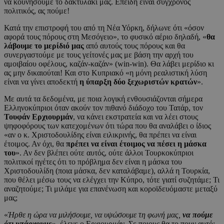
να κουνήσουμε το δακτυλάκι μας. Επειδή είναι σύγχρονος
πολιτικός, ας πούμε!
Κατά την επιστροφή του από τη Νέα Υόρκη, δήλωνε ότι «όσον
αφορά τους πόρους στη Μεσόγειο», το φυσικό αέριο δηλαδή, «
θα
λάβουμε το μερίδιό μας
από αυτούς τους πόρους και θα
συνεργαστούμε με τους γείτονές μας με βάση την αρχή του
αμοιβαίου οφέλους, καζάν-καζάν» (win-win). Θα λάβει μερίδιο κι
ας μην δικαιούται! Και στο Κυπριακό «η μόνη ρεαλιστική λύση
είναι να γίνει αποδεκτή
η ύπαρξη δύο ξεχωριστών κρατών
».
Με αυτά τα δεδομένα, με ποια λογική ενθουσιάζονται σήμερα
Ελληνοκύπριοι όταν ακούν τον πιθανό διάδοχο του Τατάρ, τον
Τουφάν Ερχιουρμάν
, να κάνει εκστρατεία και να λέει στους
ψηφοφόρους των κατεχομένων ότι τώρα που θα αναλάβει ο ίδιος
«αν ο κ. Χριστοδουλίδης είναι ειλικρινής, θα πρέπει να είναι
έτοιμος. Αν όχι, θα
πρέπει να είναι έτοιμος να πέσει η μάσκα
του
». Αν δεν βλέπει ούτε αυτός, ούτε άλλοι Τουρκοκύπριοι
πολιτικοί ηγέτες ότι το πρόβλημα δεν είναι η μάσκα του
Χριστοδουλίδη (ποια μάσκα, δεν καταλάβαμε), αλλά η Τουρκία,
που θέλει μέσω τους να ελέγχει την Κύπρο, τότε γιατί συζητάμε; Τι
αναζητούμε; Τι μιλάμε για επανένωση και κοροϊδευόμαστε μεταξύ
μας;
«
Ήρθε η ώρα να μιλήσουμε, να υψώσουμε τη φωνή μας,
να πούμε
ότι υπάρχουμε
», έλεγε ο Ερχιουρμάν. Σε ποιους θα το πουν αυτό;