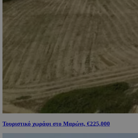
Τουριστικό χωράφι στο Μαρώνι, €225,000