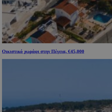
Οικιστικό χωράφι στην Πέγεια, €45,000