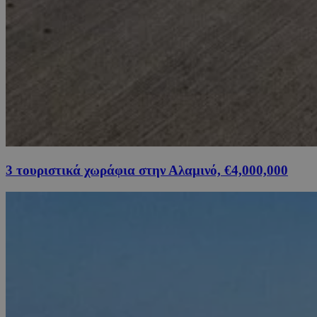
3 τουριστικά χωράφια στην Αλαμινό, €4,000,000