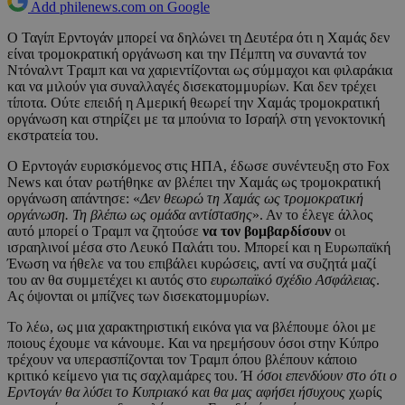
Add philenews.com on Google
Ο Ταγίπ Ερντογάν μπορεί να δηλώνει τη Δευτέρα ότι η Χαμάς δεν
είναι τρομοκρατική οργάνωση και την Πέμπτη να συναντά τον
Ντόναλντ Τραμπ και να χαριεντίζονται ως σύμμαχοι και φιλαράκια
και να μιλούν για συναλλαγές δισεκατομμυρίων. Και δεν τρέχει
τίποτα. Ούτε επειδή η Αμερική θεωρεί την Χαμάς τρομοκρατική
οργάνωση και στηρίζει με τα μπούνια το Ισραήλ στη γενοκτονική
εκστρατεία του.
Ο Ερντογάν ευρισκόμενος στις ΗΠΑ, έδωσε συνέντευξη στο Fox
News και όταν ρωτήθηκε αν βλέπει την Χαμάς ως τρομοκρατική
οργάνωση απάντησε: «
Δεν θεωρώ τη Χαμάς ως τρομοκρατική
οργάνωση. Τη βλέπω ως ομάδα αντίστασης
». Αν το έλεγε άλλος
αυτό μπορεί ο Τραμπ να ζητούσε
να τον βομβαρδίσουν
οι
ισραηλινοί μέσα στο Λευκό Παλάτι του. Μπορεί και η Ευρωπαϊκή
Ένωση να ήθελε να του επιβάλει κυρώσεις, αντί να συζητά μαζί
του αν θα συμμετέχει κι αυτός στο
ευρωπαϊκό σχέδιο Ασφάλειας
.
Ας όψονται οι μπίζνες των δισεκατομμυρίων.
Το λέω, ως μια χαρακτηριστική εικόνα για να βλέπουμε όλοι με
ποιους έχουμε να κάνουμε. Και να ηρεμήσουν όσοι στην Κύπρο
τρέχουν να υπερασπίζονται τον Τραμπ όπου βλέπουν κάποιο
κριτικό κείμενο για τις σαχλαμάρες του. Ή
όσοι επενδύουν στο ότι ο
Ερντογάν θα λύσει το Κυπριακό και θα μας αφήσει ήσυχους
χωρίς