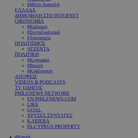
#Μέση Ανατολή
ΕΛΛΑΔΑ
ΔΗΜΟΦΙΛΗ ΣΤΟ INTERNET
ΟΙΚΟΝΟΜΙΑ
#Καύσιμα
#Συνταξιοδοτικό
#Τουρισμός
ΠΟΛΙΤΙΣΜΟΣ
ΑΤΖΕΝΤΑ
ΠΟΛΙΤΙΚΗ
#Κυπριακό
#Βουλή
#Κυβέρνηση
ΑΠΟΨΕΙΣ
VIDEOS & PODCASTS
TV ΟΔΗΓΟΣ
PHILENEWS NETWORK
EN.PHILENEWS.COM
LIKE
GOAL
ΧΡΥΣΕΣ ΣΥΝΤΑΓΕΣ
KARIERA
IN-CYPRUS PROPERTY
#Καιρός