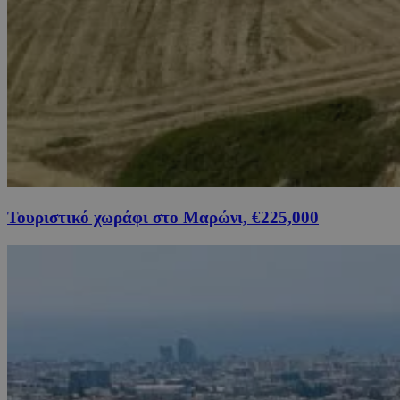
Τουριστικό χωράφι στο Μαρώνι, €225,000