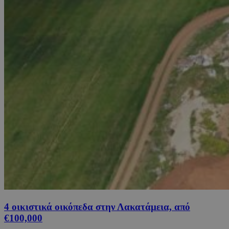
4 οικιστικά οικόπεδα στην Λακατάμεια, από
€100,000