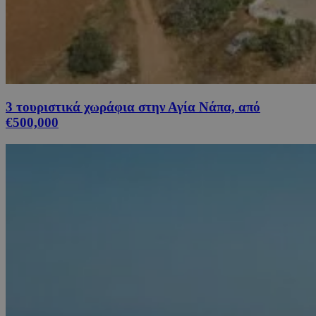
3 τουριστικά χωράφια στην Αγία Νάπα, από
€500,000