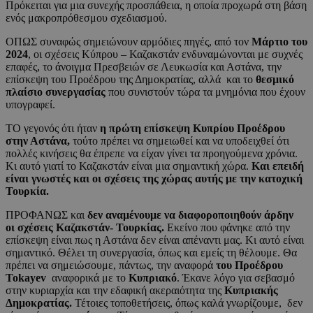
Πρόκειται για μια συνεχής προσπάθεια, η οποία προχωρά στη βάση
ενός μακροπρόθεσμου σχεδιασμού.
ΟΠΩΣ συναφώς σημειώνουν αρμόδιες πηγές, από τον
Μάρτιο του
2024
, οι σχέσεις Κύπρου – Καζακστάν ενδυναμώνονται με συχνές
επαφές, το άνοιγμα Πρεσβειών σε Λευκωσία και Αστάνα, την
επίσκεψη του Προέδρου της Δημοκρατίας, αλλά και το
θεσμικό
πλαίσιο συνεργασίας
που συνιστούν τώρα τα μνημόνια που έχουν
υπογραφεί.
ΤΟ γεγονός ότι ήταν
η πρώτη επίσκεψη Κυπρίου Προέδρου
στην Αστάνα,
τούτο πρέπει να σημειωθεί και να υποδειχθεί ότι
πολλές κινήσεις θα έπρεπε να είχαν γίνει τα προηγούμενα χρόνια.
Κι αυτό γιατί το Καζακστάν είναι μια σημαντική χώρα.
Και επειδή
είναι γνωστές και οι σχέσεις της χώρας αυτής με την κατοχική
Τουρκία.
ΠΡΟΦΑΝΩΣ και
δεν αναμένουμε να διαφοροποιηθούν άρδην
οι σχέσεις Καζακστάν- Τουρκίας.
Εκείνο που φάνηκε από την
επίσκεψη είναι πως η Αστάνα δεν είναι απέναντι μας. Κι αυτό είναι
σημαντικό. Θέλει τη συνεργασία, όπως και εμείς τη θέλουμε. Θα
πρέπει να σημειώσουμε, πάντως, την αναφορά
του Προέδρου
Tokayev
αναφορικά με το
Κυπριακό
. Έκανε λόγο για σεβασμό
στην κυριαρχία και την εδαφική ακεραιότητα της
Κυπριακής
Δημοκρατίας.
Τέτοιες τοποθετήσεις, όπως καλά γνωρίζουμε, δεν