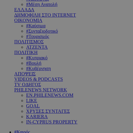
#Μέση Ανατολή
ΕΛΛΑΔΑ
ΔΗΜΟΦΙΛΗ ΣΤΟ INTERNET
ΟΙΚΟΝΟΜΙΑ
#Καύσιμα
#Συνταξιοδοτικό
#Τουρισμός
ΠΟΛΙΤΙΣΜΟΣ
ΑΤΖΕΝΤΑ
ΠΟΛΙΤΙΚΗ
#Κυπριακό
#Βουλή
#Κυβέρνηση
ΑΠΟΨΕΙΣ
VIDEOS & PODCASTS
TV ΟΔΗΓΟΣ
PHILENEWS NETWORK
EN.PHILENEWS.COM
LIKE
GOAL
ΧΡΥΣΕΣ ΣΥΝΤΑΓΕΣ
KARIERA
IN-CYPRUS PROPERTY
#Καιρός