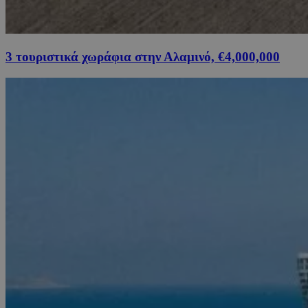
3 τουριστικά χωράφια στην Αλαμινό, €4,000,000