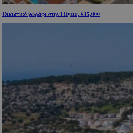
Οικιστικό χωράφι στην Πέγεια, €45,000