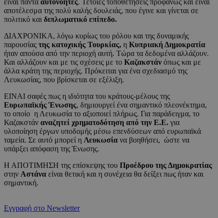
είναι πάντα
αυτονόητες
. Τέτοιες τοποθετήσεις προφανώς και είναι
αποτέλεσμα της πολύ καλής δουλειάς, που έγινε και γίνεται σε
πολιτικό και
διπλωματικό επίπεδο.
ΔΙΑΧΡΟΝΙΚΑ, λόγω κυρίως του ρόλου και της δυναμικής
παρουσίας
της κατοχικής Τουρκίας,
η
Κυπριακή Δημοκρατία
ήταν απούσα από την περιοχή αυτή. Τώρα τα δεδομένα αλλάζουν.
Και αλλάζουν και με τις σχέσεις με το
Καζακστάν
όπως και με
άλλα κράτη της περιοχής. Πρόκειται για ένα σχεδιασμό της
Λευκωσίας, που βρίσκεται σε εξέλιξη.
ΕΙΝΑΙ σαφές πως η ιδιότητα του κράτους-μέλους της
Ευρωπαϊκής Ένωσης
, δημιουργεί ένα σημαντικό πλεονέκτημα,
το οποίο η Λευκωσία το αξιοποιεί πλήρως. Για παράδειγμα, το
Καζακστάν
αναζητεί χρηματοδότηση από την Ε.Ε.
για
υλοποίηση έργων υποδομής μέσω επενδύσεων από ευρωπαϊκά
ταμεία. Σε αυτό μπορεί η
Λευκωσία
να βοηθήσει, ώστε να
υπάρξει απόφαση της Ένωσης.
Η ΑΠΟΤΙΜΗΣΗ της επίσκεψης του
Προέδρου της Δημοκρατίας
στην
Αστάνα
είναι θετική και η συνέχεια θα δείξει πως ήταν και
σημαντική.
Εγγραφή στο Newsletter