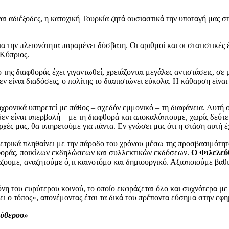
αι αδιέξοδες, η κατοχική Τουρκία ζητά ουσιαστικά την υποταγή μας στ
α την πλειονότητα παραμένει δύσβατη. Οι αριθμοί και οι στατιστικές
 Κύπριος.
 της διαφθοράς έχει γιγαντωθεί, χρειάζονται μεγάλες αντιστάσεις, σ
ν είναι διαδόσεις, ο πολίτης το διαπιστώνει εύκολα. Η κάθαρση είνα
ιαχρονικά υπηρετεί με πάθος – σχεδόν εμμονικό – τη διαφάνεια. Αυτή
ν είναι υπερβολή – με τη διαφθορά και αποκαλύπτουμε, χωρίς δεύτερ
χές μας, θα υπηρετούμε για πάντα. Εν γνώσει μας ότι η στάση αυτή έχ
ετρικά πληθαίνει με την πάροδο του χρόνου μέσω της προσβασιμότητ
σφοράς, ποικίλων εκδηλώσεων και συλλεκτικών εκδόσεων.
Ο Φιλελεύ
υμε, αναζητούμε ό,τι καινοτόμο και δημιουργικό. Αξιοποιούμε βαθιά
σύνη του ευρύτερου κοινού, το οποίο εκφράζεται όλο και συχνότερα μ
ει ο τόπος», απονέμοντας έτσι τα δικά του πρέποντα εύσημα στην εφη
εύθερου»