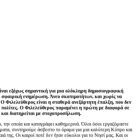
 είναι εξόχως σημαντική για μια ολόκληρη δημοσιογραφική
η, σφαιρική ενημέρωση. Άνευ σκοπιμοτήτων, και χωρίς να
 Ο Φιλελεύθερος είναι η σταθερά ανεξάρτητη έπαλξη, που δεν
ς πολίτες. Ο Φιλελεύθερος παραμένει η πρώτη με διαφορά σε
 και διατηρείται με στοχοπροσήλωση.
υ, την οποία και καταγράφει καθημερινά. Όλοι όσοι εργαζόμαστε
έματα, συντηρούμε άσβεστο το όραμα για μια καλύτερη Κύπρο και
 της. Οι καιροί ποτέ δεν ήταν εύκολοι για το Νησί μας. Και οι