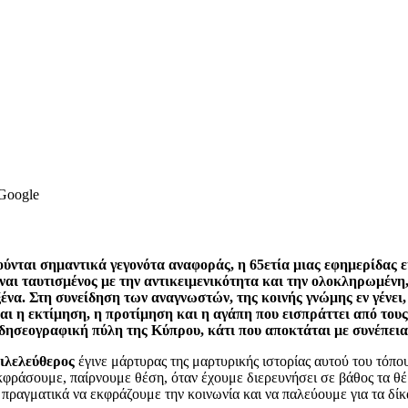
 Google
ρούνται σημαντικά γεγονότα αναφοράς, η 65ετία μιας εφημερίδας
είναι ταυτισμένος με την αντικειμενικότητα και την ολοκληρωμέν
ένα. Στη συνείδηση των αναγνωστών, της κοινής γνώμης εν γένει,
και η εκτίμηση, η προτίμηση και η αγάπη που εισπράττει από του
δησεογραφική πύλη της Κύπρου, κάτι που αποκτάται με συνέπεια
ιλελεύθερος
έγινε μάρτυρας της μαρτυρικής ιστορίας αυτού του τόπο
φράσουμε, παίρνουμε θέση, όταν έχουμε διερευνήσει σε βάθος τα θ
ραγματικά να εκφράζουμε την κοινωνία και να παλεύουμε για τα δίκαιά