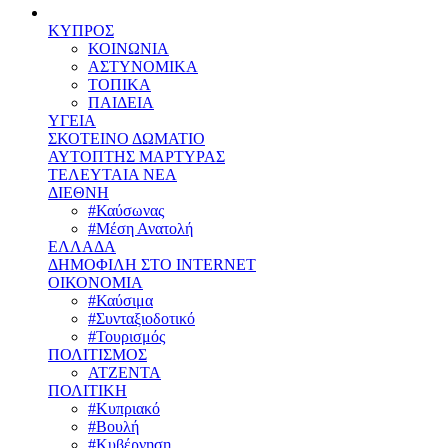
ΚΥΠΡΟΣ
ΚΟΙΝΩΝΙΑ
ΑΣΤΥΝΟΜΙΚΑ
ΤΟΠΙΚΑ
ΠΑΙΔΕΙΑ
ΥΓΕΙΑ
ΣΚΟΤΕΙΝΟ ΔΩΜΑΤΙΟ
ΑΥΤΟΠΤΗΣ ΜΑΡΤΥΡΑΣ
ΤΕΛΕΥΤΑΙΑ ΝΕΑ
ΔΙΕΘΝΗ
#Καύσωνας
#Μέση Ανατολή
ΕΛΛΑΔΑ
ΔΗΜΟΦΙΛΗ ΣΤΟ INTERNET
ΟΙΚΟΝΟΜΙΑ
#Καύσιμα
#Συνταξιοδοτικό
#Τουρισμός
ΠΟΛΙΤΙΣΜΟΣ
ΑΤΖΕΝΤΑ
ΠΟΛΙΤΙΚΗ
#Κυπριακό
#Βουλή
#Κυβέρνηση