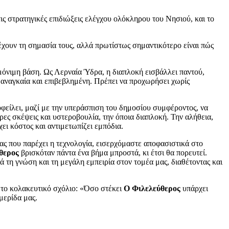
ις στρατηγικές επιδιώξεις ελέγχου ολόκληρου του Νησιού, και το
 έχουν τη σημασία τους, αλλά πρωτίστως σημαντικότερο είναι πώς
ε μόνιμη βάση. Ως Λερναία Ύδρα, η διαπλοκή εισβάλλει παντού,
ι αναγκαία και επιβεβλημένη. Πρέπει να προχωρήσει χωρίς
 οφείλει, μαζί με την υπεράσπιση του δημοσίου συμφέροντος, να
ες σκέψεις και υστεροβουλία, την όποια διαπλοκή. Την αλήθεια,
ει κόστος και αντιμετωπίζει εμπόδια.
ας που παρέχει η τεχνολογία, εισερχόμαστε αποφασιστικά στο
θερος
βρισκόταν πάντα ένα βήμα μπροστά, κι έτσι θα πορευτεί.
 τη γνώση και τη μεγάλη εμπειρία στον τομέα μας, διαθέτοντας και
ε το κολακευτικό σχόλιο: «Όσο στέκει
Ο Φιλελεύθερος
υπάρχει
μερίδα μας.