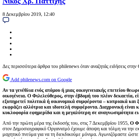
Νίκος Χρ. Παττίχης
8 Δεκεμβρίου 2019, 12:40
Δες περισσότερα άρθρα του philenews όταν αναζητάς ειδήσεις στην
Add philenews.com on Google
Αν τα γενέθλια ενός ατόμου ή μιας οικογενειακής επετείου θεω
οικογένεια. Ο Φιλελεύθερος, στην έβδομή του πλέον δεκαετία, 
εξυπηρετεί πολιτικά ή οικονομικά συμφέροντα – κυπριακά και ξ
εκφράζει αλλότρια και ιδιοτελή συμφέροντα. Διαχρονική είναι 
κυκλοφορία εφημερίδα και η μεγαλύτερη σε αναγνωσιμότητα ει
Από την πρώτη μέρα της έκδοσής του, στις 7 Δεκεμβρίου 1955,
Ο Φ
στον Δημοσιογραφικό Οργανισμό έχουμε άποψη και τόλμη να την εκ
μαχητικό πνεύμα για να τη διεκδικούμε μόνιμα. Αγωνιζόμαστε ώστε π