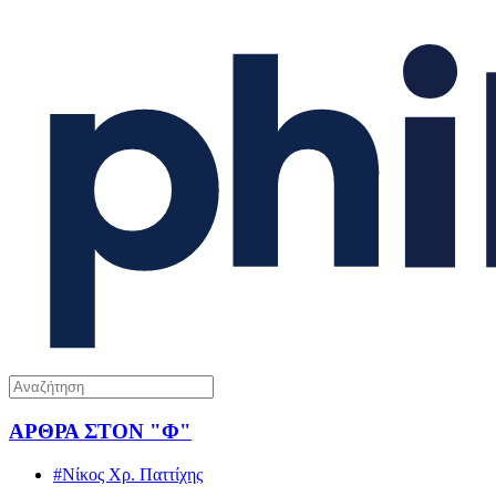
ΑΡΘΡΑ ΣΤΟΝ "Φ"
#Νίκος Χρ. Παττίχης