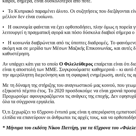
καιροί, σήμερα, είναι δυσκολότεροι από ποτέ.
• Το Κυπριακό παραμένει άλυτο. Οι συζητήσεις που διεξάγονται είν
μέλλον δεν είναι ευοίωνο.
• Η οικονομία φαίνεται να έχει ορθοποδήσει, πλην όμως η πορεία γι
λειτουργεί η πραγματική αγορά και πόσο δύσκολα διαβιοί σήμερα ο
• Η κοινωνία διαβρώνεται από τις ύποπτες διαδρομές. Το φαινόμενο
ακόμη και σε μερίδα των Μέσων Μαζικής Επικοινωνίας, και αυτές δε
καθυστέρηση.
Αν υπάρχει κάτι για το οποίο
Ο Φιλελεύθερος
επαίρεται είναι ότι δ
είναι η αποστολή των ΜΜΕ. Συγκρουόμαστε καθημερινά – κι αυτό δε
την αμερόληπτη διερεύνηση και τη σφαιρική ενημέρωση, αυτές τις αρ
Με τη δύναμη της στήριξης του αναγνωστικού μας κοινού, που γεωμ
εξηκοστό πέμπτο έτος. Το 2020 προσδοκούμε να είναι χρονιά προ
Προχωρούμε αφουγκραζόμενοι τις ανάγκες της εποχής. Δεν εφησυχάζο
όλα τα σύγχρονα εργαλεία.
Ό,τι ξεχωρίζει το 65χρονο έντυπό μας είναι η απεριόριστη εμπιστο
ελπίδα να επανεύρουν οι άνθρωποι τις αρχές τους, και να ορθοποδήσ
* Μήνυμα του εκδότη Νίκου Παττίχη, για τα 65χρονα του «Φιλελ