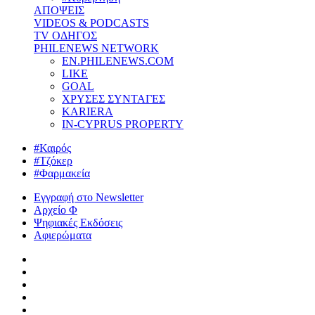
ΑΠΟΨΕΙΣ
VIDEOS & PODCASTS
TV ΟΔΗΓΟΣ
PHILENEWS NETWORK
EN.PHILENEWS.COM
LIKE
GOAL
ΧΡΥΣΕΣ ΣΥΝΤΑΓΕΣ
KARIERA
IN-CYPRUS PROPERTY
#Καιρός
#Τζόκερ
#Φαρμακεία
Εγγραφή στο Newsletter
Αρχείο Φ
Ψηφιακές Εκδόσεις
Αφιερώματα