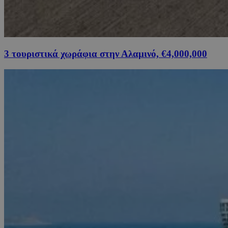
3 τουριστικά χωράφια στην Αλαμινό, €4,000,000