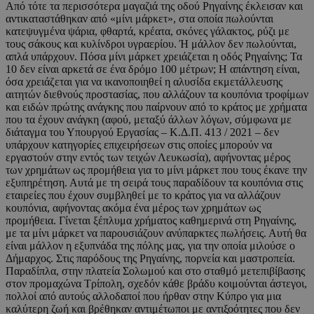
Από τότε τα περισσότερα μαγαζιά της οδού Ρηγαίνης έκλεισαν και
αντικαταστάθηκαν από «μίνι μάρκετ», στα οποία πωλούνται
κατεψυγμένα ψάρια, φθαρτά, κρέατα, σκόνες γάλακτος, ρύζι με
τους σάκους και κυλίνδροι υγραερίου. Ή μάλλον δεν πωλούνται,
απλά υπάρχουν. Πόσα μίνι μάρκετ χρειάζεται η οδός Ρηγαίνης; Τα
10 δεν είναι αρκετά σε ένα δρόμο 100 μέτρων; Η απάντηση είναι,
όσα χρειάζεται για να ικανοποιηθεί η αλυσίδα εκμετάλλευσης
αιτητών διεθνούς προστασίας, που αλλάζουν τα κουπόνια τροφίμων
και ειδών πρώτης ανάγκης που παίρνουν από το κράτος με χρήματα
που τα έχουν ανάγκη (αφού, μεταξύ άλλων λόγων, σύμφωνα με
διάταγμα του Υπουργού Εργασίας – Κ.Δ.Π. 413 / 2021 – δεν
υπάρχουν κατηγορίες επιχειρήσεων στις οποίες μπορούν να
εργαστούν στην εντός των τειχών Λευκωσία), αφήνοντας μέρος
των χρημάτων ως προμήθεια για το μίνι μάρκετ που τους έκανε την
εξυπηρέτηση. Αυτά με τη σειρά τους παραδίδουν τα κουπόνια στις
εταιρείες που έχουν συμβληθεί με το κράτος για να αλλάζουν
κουπόνια, αφήνοντας ακόμα ένα μέρος των χρημάτων ως
προμήθεια. Γίνεται ξέπλυμα χρήματος καθημερινά στη Ρηγαίνης,
με τα μίνι μάρκετ να παρουσιάζουν ανύπαρκτες πωλήσεις. Αυτή θα
είναι μάλλον η εξυπνάδα της πόλης μας, για την οποία μιλούσε ο
Δήμαρχος. Στις παρόδους της Ρηγαίνης, πορνεία και μαστροπεία.
Παραδίπλα, στην πλατεία Σολωμού και στο σταθμό μετεπιβίβασης
στον προμαχώνα Τρίπολη, σχεδόν κάθε βράδυ κοιμούνται άστεγοι,
πολλοί από αυτούς αλλοδαποί που ήρθαν στην Κύπρο για μια
καλύτερη ζωή και βρέθηκαν αντιμέτωποι με αντιξοότητες που δεν