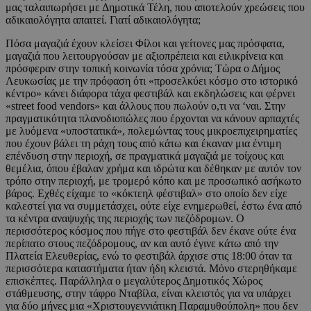
μας ταλαιπωρήσει με Δημοτικά Τέλη, που αποτελούν χρεώσεις που
αδικαιολόγητα απαιτεί. Γιατί αδικαιολόγητα;
Πόσα μαγαζιά έχουν κλείσει Φίλοι και γείτονες μας πρόσφατα,
μαγαζιά που λειτουργούσαν με αξιοπρέπεια και ειλικρίνεια και
πρόσφεραν στην τοπική κοινωνία τόσα χρόνια; Τώρα ο Δήμος
Λευκωσίας με την πρόφαση ότι «προσελκύει κόσμο στο ιστορικό
κέντρο» κάνει διάφορα τάχα φεστιβάλ και εκδηλώσεις και φέρνει
«street food vendors» και άλλους που πωλούν ο,τι να ‘ναι. Στην
πραγματικότητα πλανοδιοπώλες που έρχονται να κάνουν αρπαχτές
με λυόμενα «υποστατικά», πολεμώντας τους μικροεπιχειρηματίες
που έχουν βάλει τη ράχη τους από κάτω και έκαναν μια έντιμη
επένδυση στην περιοχή, σε πραγματικά μαγαζιά με τοίχους και
θεμέλια, όπου έβαλαν χρήμα και ιδρώτα και δέθηκαν με αυτόν τον
τρόπο στην περιοχή, με τρομερό κόπο και με προσωπικό ασήκωτο
βάρος. Εχθές είχαμε το «κόκτεηλ φέστιβαλ» στο οποίο δεν είχε
καλεστεί για να συμμετάσχει, ούτε είχε ενημερωθεί, έστω ένα από
τα κέντρα αναψυχής της περιοχής των πεζόδρομων. Ο
περισσότερος κόσμος που πήγε στο φεστιβάλ δεν έκανε ούτε ένα
περίπατο στους πεζόδρομους, αν και αυτό έγινε κάτω από την
Πλατεία Ελευθερίας, ενώ το φεστιβάλ άρχισε στις 18:00 όταν τα
περισσότερα καταστήματα ήταν ήδη κλειστά. Μόνο στερηθήκαμε
επισκέπτες. Παράλληλα ο μεγαλύτερος Δημοτικός Χώρος
στάθμευσης, στην τάφρο Νταβίλα, είναι κλειστός για να υπάρχει
για δύο μήνες μια «Χριστουγεννιάτικη Παραμυθούπολη» που δεν