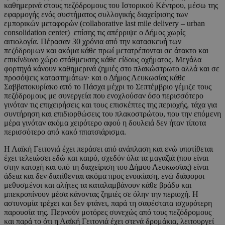
καθημερινά στους πεζόδρομους του Ιστορικού Κέντρου, μέσω της
εφαρμογής ενός συστήματος συλλογικής διαχείρισης των
εμπορικών μεταφορών (collaborative last mile delivery – urban
consolidation center) επίσης τις απέρριψε ο Δήμος χωρίς
αιτιολογία. Πέρασαν 30 χρόνια από την κατασκευή των
πεζόδρομων και ακόμα κάθε πρωί μετατρέπονται σε άτακτο και
επικίνδυνο χώρο στάθμευσης κάθε είδους οχήματος. Μεγάλα
φορτηγά κάνουν καθημερινά ζημιές στο πλακώστρωτο αλλά και σε
προσόψεις καταστημάτων· και ο Δήμος Λευκωσίας κάθε
Σαββατοκυρίακο από το Πάσχα μέχρι το Σεπτέμβριο γέμιζε τους
πεζόδρομους με συνεργεία που ενοχλούσαν όσο περισσότερο
γινόταν τις επιχειρήσεις και τους επισκέπτες της περιοχής, τάχα για
συντήρηση και επιδιορθώσεις του πλακοστρώτου, που την επόμενη
μέρα γινόταν ακόμα χειρότερο αφού η δουλειά δεν ήταν τίποτα
περισσότερο από κακό ππατσιάρισμα.
Η Λαϊκή Γειτονιά έχει περάσει από ανάπλαση και ενώ υποτίθεται
έχει τελειώσει εδώ και καιρό, σχεδόν όλα τα μαγαζιά (που είναι
στην κατοχή και υπό τη διαχείριση του Δήμου Λευκωσίας) είναι
άδεια και δεν διατίθενται ακόμα προς ενοικίαση, ενώ διάφοροι
μεθυσμένοι και αλήτες τα καταλαμβάνουν κάθε βράδυ και
μπεκροπίνουν μέσα κάνοντας ζημιές σε όλην την περιοχή. Η
αστυνομία τρέχει και δεν φτάνει, παρά τη σαφέστατα ισχυρότερη
παρουσία της. Περνούν μοτόρες συνεχώς από τους πεζόδρομους
και παρά το ότι η Λαϊκή Γειτονιά έχει στενά δρομάκια, λειτουργεί