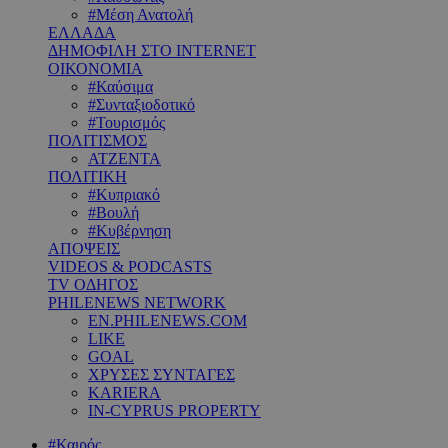
#Μέση Ανατολή
ΕΛΛΑΔΑ
ΔΗΜΟΦΙΛΗ ΣΤΟ INTERNET
ΟΙΚΟΝΟΜΙΑ
#Καύσιμα
#Συνταξιοδοτικό
#Τουρισμός
ΠΟΛΙΤΙΣΜΟΣ
ΑΤΖΕΝΤΑ
ΠΟΛΙΤΙΚΗ
#Κυπριακό
#Βουλή
#Κυβέρνηση
ΑΠΟΨΕΙΣ
VIDEOS & PODCASTS
TV ΟΔΗΓΟΣ
PHILENEWS NETWORK
EN.PHILENEWS.COM
LIKE
GOAL
ΧΡΥΣΕΣ ΣΥΝΤΑΓΕΣ
KARIERA
IN-CYPRUS PROPERTY
#Καιρός