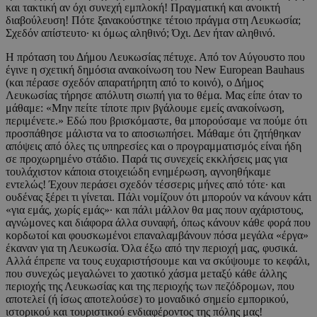
και τακτική αν όχι συνεχή εμπλοκή! Πραγματική και ανοικτή
διαβούλευση! Πότε ξανακούστηκε τέτοιο πράγμα στη Λευκωσία;
Σχεδόν απίστευτο· κι όμως αληθινό; Όχι. Δεν ήταν αληθινό.
Η πρόταση του Δήμου Λευκωσίας πέτυχε. Από τον Αύγουστο που
έγινε η σχετική δημόσια ανακοίνωση του New European Bauhaus
(και πέρασε σχεδόν απαρατήρητη από το κοινό), ο Δήμος
Λευκωσίας τήρησε απόλυτη σιωπή για το θέμα. Μας είπε όταν το
μάθαμε: «Μην πείτε τίποτε πριν βγάλουμε εμείς ανακοίνωση,
περιμένετε.» Εδώ που βρισκόμαστε, θα μπορούσαμε να πούμε ότι
προσπάθησε μάλιστα να το αποσιωπήσει. Μάθαμε ότι ζητήθηκαν
απόψεις από όλες τις υπηρεσίες και ο προγραμματισμός είναι ήδη
σε προχωρημένο στάδιο. Παρά τις συνεχείς εκκλήσεις μας για
τουλάχιστον κάποια στοιχειώδη ενημέρωση, αγνοηθήκαμε
εντελώς! Έχουν περάσει σχεδόν τέσσερις μήνες από τότε· και
ουδένας ξέρει τι γίνεται. Πάλι νομίζουν ότι μπορούν να κάνουν κάτι
«για εμάς, χωρίς εμάς»· και πάλι μάλλον θα μας πουν αχάριστους,
αγνώμονες και διάφορα άλλα συναφή, όπως κάνουν κάθε φορά που
κορδωτοί και φουσκωμένοι επαναλαμβάνουν πόσα μεγάλα «έργα»
έκαναν για τη Λευκωσία. Όλα έξω από την περιοχή μας, φυσικά.
Αλλά έπρεπε να τους ευχαριστήσουμε και να σκύψουμε το κεφάλι,
που συνεχώς μεγαλώνει το χαοτικό χάσμα μεταξύ κάθε άλλης
περιοχής της Λευκωσίας και της περιοχής των πεζόδρομων, που
αποτελεί (ή ίσως αποτελούσε) το μοναδικό σημείο εμπορικού,
ιστορικού και τουριστικού ενδιαφέροντος της πόλης μας!