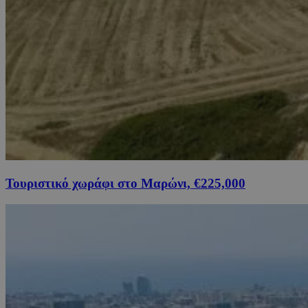
Τουριστικό χωράφι στο Μαρώνι, €225,000