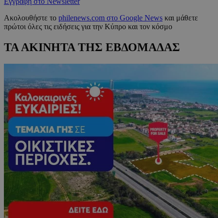
Εγγραφή στο Newsletter
Ακολουθήστε το
philenews.com στο Google News
και μάθετε
πρώτοι όλες τις ειδήσεις για την Κύπρο και τον κόσμο
ΤΑ ΑΚΙΝΗΤΑ ΤΗΣ ΕΒΔΟΜΑΔΑΣ