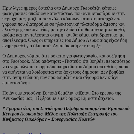
Πριν λίγες ημέρες έστειλα στο Δήμαρχο Γιωρκάτζη κάποιες
φωτογραφίες απαίσιων καταστάσεων που αντιμετωπίζουμε στην
περιοχή μας, μαζί με τα σχόλια κάποιων καταστηματαρχών σε
γκρουπ που διατηρούμε σε ηλεκτρονική πλατφόρμα άμεσης και
ελεύθερης επικοινωνίας, με την ελπίδα ότι θα συνειδητοποιηθεί,
ακόμα και την τελευταία στιγμή· και θα κάμει κάτι δραστικό, με
αποτέλεσμα. Όλες οι υπηρεσίες του Δήμου Λευκωσίας είχαν ήδη
ενημερωθεί για όλα αυτά. Ανταπόκριση δεν υπήρξε.
Ο Δήμαρχος νόμισε ότι πρόκειτο για φωτογραφίες και συζήτηση
στο Facebook. Μου απάντησε: «Πιστεύω ότι βοηθάει περισσότερο
να ενημερώνεται η αρμόδια υπηρεσία του Δήμου απευθείας, παρά
να αφήνεται να λοιδορείται από άσχετους δημόσια. Δεν βοηθάει
στην αντιμετώπιση των προβλημάτων και σίγουρα δεν κτίζει
εμπιστοσύνη.»
Ποιάν εμπιστοσύνη; Σε ποιά θεμέλια κτίζεται; Στο ερείπιο της
Λευκωσίας μας; Τί ξέρουμε εμείς όμως; Είμαστε άσχετοι.
* Γραμματέας του Συνδέσμου Πεζοδρομοποιημένου Εμπορικού
Κέντρου Λευκωσίας,
Μέλος της Πολιτικής Επιτροπής του
Κινήματος Οικολόγων – Συνεργασίας Πολιτών