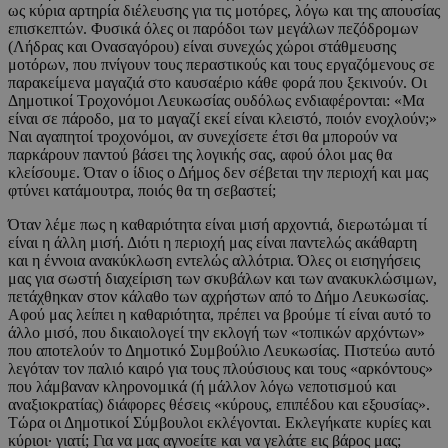
ως κύρια αρτηρία διέλευσης για τις μοτόρες, λόγω και της απουσίας
επισκεπτών. Φυσικά όλες οι παρόδοι των μεγάλων πεζόδρομων
(Λήδρας και Ονασαγόρου) είναι συνεχώς χώροι στάθμευσης
μοτόρων, που πνίγουν τους περαστικούς και τους εργαζόμενους σε
παρακείμενα μαγαζιά στο καυσαέριο κάθε φορά που ξεκινούν. Οι
Δημοτικοί Τροχονόμοι Λευκωσίας ουδόλως ενδιαφέρονται: «Μα
είναι σε πάροδο, μα το μαγαζί εκεί είναι κλειστό, ποιόν ενοχλούν;»
Ναι αγαπητοί τροχονόμοι, αν συνεχίσετε έτσι θα μπορούν να
παρκάρουν παντού βάσει της λογικής σας, αφού όλοι μας θα
κλείσουμε. Όταν ο ίδιος ο Δήμος δεν σέβεται την περιοχή και μας
φτύνει κατάμουτρα, ποιός θα τη σεβαστεί;
Όταν λέμε πως η καθαριότητα είναι μισή αρχοντιά, διερωτώμαι τί
είναι η άλλη μισή. Διότι η περιοχή μας είναι παντελώς ακάθαρτη
και η έννοια ανακύκλωση εντελώς αλλότρια. Όλες οι εισηγήσεις
μας για σωστή διαχείριση των σκυβάλων και των ανακυκλώσιμων,
πετάχθηκαν στον κάλαθο των αχρήστων από το Δήμο Λευκωσίας.
Αφού μας λείπει η καθαριότητα, πρέπει να βρούμε τί είναι αυτό το
άλλο μισό, που δικαιολογεί την εκλογή των «τοπικών αρχόντων»
που αποτελούν το Δημοτικό Συμβούλιο Λευκωσίας. Πιστεύω αυτό
λεγόταν τον παλιό καιρό για τους πλούσιους και τους «αρκόντους»
που λάμβαναν κληρονομικά (ή μάλλον λόγω νεποτισμού και
αναξιοκρατίας) διάφορες θέσεις «κύρους, επιπέδου και εξουσίας».
Τώρα οι Δημοτικοί Σύμβουλοι εκλέγονται. Εκλεγήκατε κυρίες και
κύριοι· γιατί; Για να μας αγνοείτε και να γελάτε εις βάρος μας;