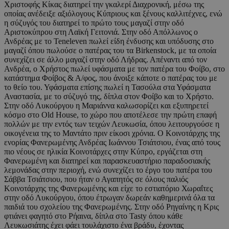
Χριστοφής Κίκας διατηρεί την γκαλερί Διαχρονική, μέσω της
οποίας ανέδειξε αξιόλογους Κύπριους και ξένους καλλιτέχνες, ενώ
η σύζυγός του διατηρεί το πρώτο τους μαγαζί στην οδό
Αριστοκύπρου στη Λαϊκή Γειτονιά. Στην οδό Απόλλωνος ο
Ανδρέας με το Teneleven πωλεί είδη ένδυσης και υπόδυσης στο
μαγαζί όπου πωλούσε ο πατέρας του τα Birkenstock, με τα οποία
συνεχίζει σε άλλο μαγαζί στην οδό Λήδρας. Απέναντι από τον
Ανδρέα, ο Χρήστος πωλεί υφάσματα με τον πατέρα του Φοίβο, στο
κατάστημα Φοίβος & Α/φος, που άνοιξε κάποτε ο πατέρας του με
το θείο του. Υφάσματα επίσης πωλεί η Τασούλα στα Υφάσματα
Αναστασία, με το σύζυγό της, δίπλα στον Φοίβο και το Χρήστο.
Στην οδό Λυκούργου η Μαριάννα καλωσορίζει και εξυπηρετεί
κόσμο στο Old House, το χώρο που αποτέλεσε την πρώτη επαφή
πολλών με την εντός των τειχών Λευκωσία, όπου λειτουργούσε η
οικογένεια της το Μαντάτο πριν είκοσι χρόνια. Ο Κοινοτάρχης της
ενορίας Φανερωμένης Ανδρέας Ιωάννου Τσιάτσιου, ένας από τους
πιο νέους σε ηλικία Κοινοτάρχες στην Κύπρο, εργάζεται στη
Φανερωμένη και διατηρεί και παρασκευαστήριο παραδοσιακής
λεμονάδας στην περιοχή, ενώ συνεχίζει το έργο του πατέρα του
Σάββα Τσιάτσιου, που ήταν ο Αγαπητός σε όλους παλιός
Κοινοτάρχης της Φανερωμένης και είχε το εστιατόριο Χωραΐτες
στην οδό Λυκούργου, όπου έτρωγαν δωρεάν καθημερινά όλα τα
παιδιά του σχολείου της Φανερωμένης. Στην οδό Ρηγαίνης η Κρις
φτιάνει φαγητό στο Ρήαινα, δίπλα στο Tasty όπου κάθε
Λευκωσιάτης έχει φάει τουλάχιστο ένα βράδυ, έχοντας