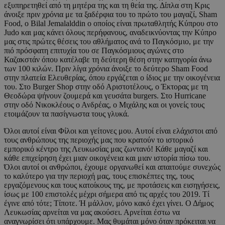
εξυπηρετηθεί από τη μητέρα της και τη θεία της. Δίπλα στη Κρις
άνοιξε πριν χρόνια με τα ξαδέρφια του το πρώτο του μαγαζί, Sham
Food, ο Bilal Jemalalddin ο οποίος είναι πρωταθλητής Κύπρου στο
Judo και μας κάνει όλους περήφανους, αναδεικνύοντας την Κύπρο
μας στις πρώτες θέσεις του αθλήματος ανά το Παγκόσμιο, με την
πιό πρόσφατη επιτυχία του σε Παγκόσμιους αγώνες στο
Καζακστάν όπου κατέλαβε τη δεύτερη θέση στην κατηγορία άνω
των 100 κιλών. Πριν λίγα χρόνια άνοιξε το δεύτερο Sham Food
στην πλατεία Ελευθερίας, όπου εργάζεται ο ίδιος με την οικογένεια
του. Στο Burger Shop στην οδό Αριστοτέλους, ο Έκτορας με τη
Θεοδώρα ψήνουν ζουμερά και γευσάτα burgers. Στο Hurricane
στην οδό Νικοκλέους ο Ανδρέας, ο Μιχάλης και οι γονείς τους
ετοιμάζουν τα πασίγνωστα τους γλυκά.
Όλοι αυτοί είναι Φίλοι και γείτονες μου. Αυτοί είναι ελάχιστοι από
τους ανθρώπους της περιοχής μας που κρατούν το ιστορικό
εμπορικό κέντρο της Λευκωσίας μας ζωντανό! Κάθε μαγαζί και
κάθε επιχείρηση έχει μιαν οικογένεια και μιαν ιστορία πίσω του.
Όλοι αυτοί οι ανθρώποι, έχουμε οργανωθεί και απαιτούμε συνεχώς
το καλύτερο για την περιοχή μας, τους επισκέπτες της, τους
εργαζόμενους και τους κατοίκους της, με προτάσεις και εισηγήσεις,
ίσως με 100 επιστολές μέχρι σήμερα από τις αρχές του 2019. Τί
έγινε από τότε; Τίποτε. Ή μάλλον, μόνο κακό έχει γίνει. Ο Δήμος
Λευκωσίας αρνείται να μας ακούσει. Αρνείται έστω να
αναγνωρίσει ότι υπάρχουμε. Μας θυμάται μόνο όταν πρόκειται να