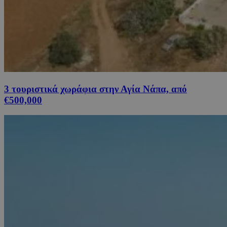
3 τουριστικά χωράφια στην Αγία Νάπα, από
€500,000