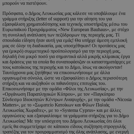
μπορούν να πιστέψουν.
Πρόσφατα, ο Δήμος Λευκωσίας μας κάλεσε να υποβάλουμε ένα
γράμμα στήριξης (letter of support) για την αίτηση του για
εξασφάλιση χρηματοδότησης και τεχνικής υποστήριξης μέσω του
Ευρωπαϊκού Προγράμματος «New European Bauhaus», με στόχο
τη συνολική ανάπλαση των πεζόδρομων της περιοχής μας. Τί
σπουδαία είδηση ήταν αυτή για εμάς! Θα υπήρχε άμεση εμπλοκή
μας σε όλην τη διαδικασία, μας υποσχέθηκαν! Οι προτάσεις μας
για (μικρό) συμμετοχικό προϋπολογισμό για την περιοχή μας,
δηλαδή ένα μικρό ποσό για σημαντικά αλλά μικρής κλίμακας έργα
και δράσεις για τα οποία θα συναποφάσιζαν οι καταστηματάρχες με
τους κατοίκους της περιοχής και το Δήμο, ίσως να ακούγονταν!
Ταυτόχρονα μας ζητήθηκε να επικοινωνήσουμε με άλλα
οργανωμένα σύνολα, ώστε να εξασφαλίσει ο Δήμος περισσότερη
στήριξη και να αυξηθούν οι πιθανότητες επιτυχίας του.
Επικοινωνήσαμε με την ομάδα «Φίλοι της Λευκωσίας», με την
«Οργάνωση Παραπληγικών Κύπρου», με τον «Παγκύπριο
Σύνδεσμο Ιδιοκτητών Κέντρων Αναψυχής», με την ομάδα «Nicosia
Matters», με το «Σωματείο Κατοίκων και Φίλων Παλιάς
Λευκωσίας Χωραΐτες», με το «Systema Cyprus» και με άλλες
οργανώσεις· και εξασφαλίσαμε τα γράμματα στήριξης για το Δήμο
Λευκωσίας! Με την υπόσχεση του Δήμου Λευκωσίας ότι όλοι
εμείς θα συμμετείχαμε σε κάποιου είδους συζήτηση στρογγυλής
τραπέζης για τον προγραμματισμό της όλης ανάπλασης, με ενεργή