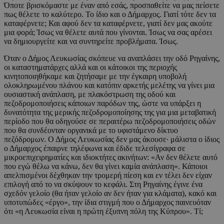
Όποτε βρισκόμαστε με έναν από εσάς, προσπαθείτε να μας πείσετε
πως θέλετε το καλύτερο. Το ίδιο και ο Δήμαρχος. Γιατί τότε δεν τα
καταφέρνετε; Και αφού δεν τα καταφέρνετε, γιατί δεν μας ακούτε
μια φορά; Ίσως να θέλετε αυτά που γίνονται. Ίσως να σας αρέσει
να δημιουργείτε και να συντηρείτε προβλήματα. Ίσως.
Όταν ο Δήμος Λευκωσίας σκόπευε να αναπλάσει την οδό Ρηγαίνης,
οι καταστηματάρχες αλλά και οι κάτοικοι της περιοχής
κινητοποιηθήκαμε και ζητήσαμε με την έγκαιρη υποβολή
ολοκληρωμένου πλάνου και κατόπιν αρκετής μελέτης να γίνει μια
ουσιαστική ανάπλαση, με πλακόστρωση της οδού και
πεζοδρομοποιήσεις κάποιων παρόδων της, ώστε να υπάρξει η
δυνατότητα της μερικής πεζοδρομοποίησης της για μια μεταβατική
περίοδο που θα οδηγούσε σε περαιτέρω πεζοδρομοποιήσεις οδών
που θα συνδέονταν οργανικά με το υφιστάμενο δίκτυο
πεζόδρομων. Ο Δήμος Λευκωσίας δεν μας άκουσε· μάλιστα ο ίδιος
ο Δήμαρχος έπαιρνε τηλέφωνα και έδιδε τελεσίγραφα σε
μικροεπιχειρηματίες και ιδιοκτήτες ακινήτων: «Αν δεν θέλετε αυτό
που εγώ θέλω να κάνω, δεν θα γίνει καμία ανάπλαση». Κάποιοι
απελπισμένοι δέχθηκαν την τρομερή πίεση και εν τέλει δεν είχαν
επιλογή από το να σκύψουν το κεφάλι. Στη Ρηγαίνης έγινε ένα
σχεδόν γελοίο (θα ήταν γελοίο αν δεν ήταν για κλάματα), κακό και
υποτυπώδες «έργο», την ίδια στιγμή που ο Δήμαρχος παινευόταν
ότι «η Λευκωσία είναι η πρώτη έξυπνη πόλη της Κύπρου». Τί;