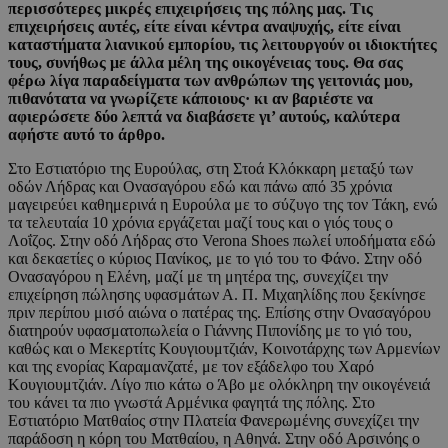
περισσότερες μικρές επιχειρήσεις της πόλης μας. Τις
επιχειρήσεις αυτές, είτε είναι κέντρα αναψυχής, είτε είναι
καταστήματα λιανικού εμπορίου, τις λειτουργούν οι ιδιοκτήτες
τους, συνήθως με άλλα μέλη της οικογένειας τους. Θα σας
φέρω λίγα παραδείγματα των ανθρώπων της γειτονιάς μου,
πιθανότατα να γνωρίζετε κάποιους· κι αν βαριέστε να
αφιερώσετε δύο λεπτά να διαβάσετε γι’ αυτούς, καλύτερα
αφήστε αυτό το άρθρο.
Στο Εστιατόριο της Ευρούλας, στη Στοά Κλόκκαρη μεταξύ των
οδών Λήδρας και Ονασαγόρου εδώ και πάνω από 35 χρόνια
μαγειρεύει καθημερινά η Ευρούλα με το σύζυγο της τον Τάκη, ενώ
τα τελευταία 10 χρόνια εργάζεται μαζί τους και ο γιός τους ο
Λοΐζος. Στην οδό Λήδρας στο Verona Shoes πωλεί υποδήματα εδώ
και δεκαετίες ο κύριος Πανίκος, με το γιό του το Φάνο. Στην οδό
Ονασαγόρου η Ελένη, μαζί με τη μητέρα της, συνεχίζει την
επιχείρηση πώλησης υφασμάτων Α. Π. Μιχαηλίδης που ξεκίνησε
πριν περίπου μισό αιώνα ο πατέρας της. Επίσης στην Ονασαγόρου
διατηρούν υφασματοπωλεία ο Γιάννης Πιπονίδης με το γιό του,
καθώς και ο Μεκερτίτς Κουγιουμτζιάν, Κοινοτάρχης των Αρμενίων
και της ενορίας Καραμανζατέ, με τον εξάδελφο του Χαρό
Κουγιουμτζιάν. Λίγο πιο κάτω ο Άβο με ολόκληρη την οικογένειά
του κάνει τα πιο γνωστά Αρμένικα φαγητά της πόλης. Στο
Εστιατόριο Ματθαίος στην Πλατεία Φανερωμένης συνεχίζει την
παράδοση η κόρη του Ματθαίου, η Αθηνά. Στην οδό Αρσινόης ο