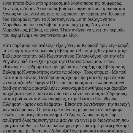
είναι τίποτε άλλο από τριτοκοσμικό λούνα παρκ της συμφοράς.
Συνεχώς ο Δήμος Λευκωσίας βρίσκει ευφάνταστους τρόπους και
λόγους να κλείνει δρόμους, όπως έκανε την περασμένη Κυριακή,
δύο εβδομάδες πριν τα Χριστούγεννα, με τη διεξαγωγή του
Μαραθωνίου που εγκλώβισε την περιοχή μας. Να γίνει ο
Μαραθώνιος, βέβαια, ας γίνει. Ήταν ανάγκη να γίνει την περίοδο
που περιμέναμε να αναπνεύσουμε λίγο;
Κάτι παρόμοιο και ανάλογο είχε γίνει μια Κυριακή πριν λίγο καιρό,
με αφορμή την «Ευρωπαϊκή Εβδομάδα Βιώσιμης Κινητικότητας».
Έκλεισαν τότε την οδό Κωνσταντίνου Παλαιολόγου και την οδό
Ρηγαίνης από το «Όχι» μέχρι την Πλατεία Σολωμού. Είπαν:
«Κάνουμε πεζόδρομο για την ημέρα της έναρξης της Εβδομάδας
Βιώσιμης Κινητικότητας αυτές τις οδούς». Τους είπαμε: «Μα πού
πάτε και τί κάνετε; Πεζόδρομους έχουμε ήδη και σήμερα έπρεπε
να γιορτάζουν!» Έφεραν DJ’s και κάποιους που πωλούσαν street
food σε εντελώς ακατάλληλες υγειονομικά συνθήκες και άρπαζαν
τα χρήματα των επισκεπτών που δεν κόντευαν τους πεζόδρομους,
αν και βρίσκονταν δίπλα ακριβώς, στην Πλατεία Ελευθερίας.
Πώλησαν «άρτον και θεάματα». Είπαν ότι ζωντάνεψαν την περιοχή
των πεζόδρομων. Οι ψεύτες. Εκείνη τη μέρα όλοι στερηθήκαμε
πελάτες και αναγκαίο εισόδημα. Ο Δήμος Λευκωσίας απέρριψε
ασυζητητί όλες τις εισηγήσεις μας για να γίνει μια διοργάνωση που
πραγματικά θα ωφελούσε ολόκληρη την περιοχή. Προσφερθήκαμε
να φέρουμε με δικά μας έξοδα αξιόλογα μουσικά συγκροτήματα,