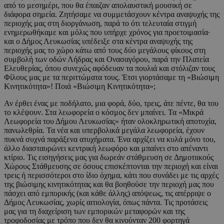
από το μεσημέρι, που θα έπαιζαν απολαυστική μουσική σε
διάφορα σημεία. Ζητήσαμε να συμμετάσχουν κέντρα αναψυχής της
περιοχής μας στη διοργάνωση, παρά το ότι τελευταία στιγμή
ενημερωθήκαμε και μόλις που υπήρχε χρόνος για προετοιμασία·
και ο Δήμος Λευκωσίας υπέδειξε στα κέντρα αναψυχής της
περιοχής μας το χώρο κάτω από τους δύο μεγάλους φίκους στη
συμβολή των οδών Λήδρας και Ονασαγόρου, παρά την Πλατεία
Ελευθερίας, όπου συνεχώς αφόδευαν τα πουλιά και στόλιζαν τους
Φίλους μας με τα περιττώματα τους. Έτσι γιορτάσαμε τη «Βιώσιμη
Κινητικότητα»! Ποιά «Βιώσιμη Κινητικότητα»;
Αν έρθει ένας με ποδήλατο, μια φορά, δύο, τρεις, άτε πέντε, θα του
το κλέψουν. Στα λεωφορεία ο κόσμος δεν μπαίνει. Τα «Μικρά
Λεωφορεία του Δήμου Λευκωσίας» ήταν ολοκληρωτική αποτυχία,
πανωλεθρία. Τα νέα και υπερβολικά μεγάλα λεωφορεία, έχουν
πυκνά συχνά παράξενα ατυχήματα. Ένα αρχίζει να κυλά μόνο του,
άλλο διασταυρώνει κεντρική λεωφόρο και μπαίνει στο απέναντι
κτίριο. Τις εισηγήσεις μας για δωρεάν στάθμευση σε Δημοτιικούς
Χώρους Στάθμευσης σε όσους επισκέπτονται την περιοχή και είναι
τρεις ή περισσότεροι στο ίδιο όχημα, κάτι που συνάδει με τις αρχές
της βιώσιμης κινητικότητας και θα βοηθούσε την περιοχή μας που
πάσχει από εμπορικής (και κάθε άλλης) απόψεως, τις απέρριψε ο
Δήμος Λευκωσίας, χωρίς αιτιολογία, όπως πάντα. Τις προτάσεις
μας για τη διαχείριση των εμπορικών μεταφορών και της
τροφοδοσίας με τρόπο που δεν θα κινούνταν 200 φορτηγά