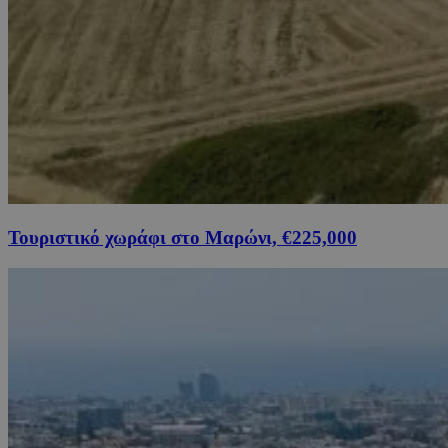
Τουριστικό χωράφι στο Μαρώνι, €225,000