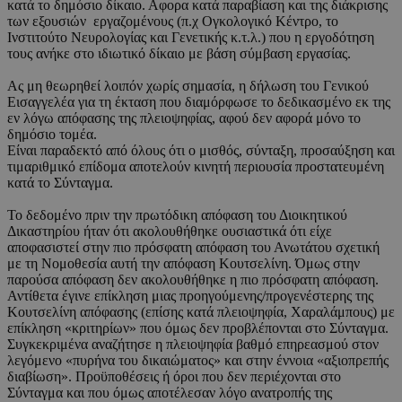
κατά το δημόσιο δίκαιο. Αφορα κατά παραβίαση και της διάκρισης
των εξουσιών εργαζομένους (π.χ Ογκολογικό Κέντρο, το
Ινστιτούτο Νευρολογίας και Γενετικής κ.τ.λ.) που η εργοδότηση
τους ανήκε στο ιδιωτικό δίκαιο με βάση σύμβαση εργασίας.
Ας μη θεωρηθεί λοιπόν χωρίς σημασία, η δήλωση του Γενικού
Εισαγγελέα για τη έκταση που διαμόρφωσε το δεδικασμένο εκ της
εν λόγω απόφασης της πλειοψηφίας, αφού δεν αφορά μόνο το
δημόσιο τομέα.
Είναι παραδεκτό από όλους ότι ο μισθός, σύνταξη, προσαύξηση και
τιμαριθμικό επίδομα αποτελούν κινητή περιουσία προστατευμένη
κατά το Σύνταγμα.
Το δεδομένο πριν την πρωτόδικη απόφαση του Διοικητικού
Δικαστηρίου ήταν ότι ακολουθήθηκε ουσιαστικά ότι είχε
αποφασιστεί στην πιο πρόσφατη απόφαση του Ανωτάτου σχετική
με τη Νομοθεσία αυτή την απόφαση Κουτσελίνη. Όμως στην
παρούσα απόφαση δεν ακολουθήθηκε η πιο πρόσφατη απόφαση.
Αντίθετα έγινε επίκληση μιας προηγούμενης/προγενέστερης της
Κουτσελίνη απόφασης (επίσης κατά πλειοψηφία, Χαραλάμπους) με
επίκληση «κριτηρίων» που όμως δεν προβλέπονται στο Σύνταγμα.
Συγκεκριμένα αναζήτησε η πλειοψηφία βαθμό επηρεασμού στον
λεγόμενο «πυρήνα του δικαιώματος» και στην έννοια «αξιοπρεπής
διαβίωση». Προϋποθέσεις ή όροι που δεν περιέχονται στο
Σύνταγμα και που όμως αποτέλεσαν λόγο ανατροπής της