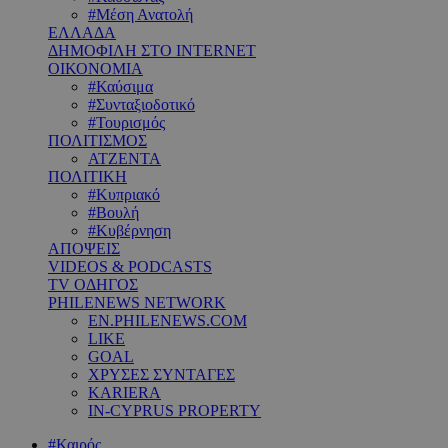
#Μέση Ανατολή
ΕΛΛΑΔΑ
ΔΗΜΟΦΙΛΗ ΣΤΟ INTERNET
ΟΙΚΟΝΟΜΙΑ
#Καύσιμα
#Συνταξιοδοτικό
#Τουρισμός
ΠΟΛΙΤΙΣΜΟΣ
ΑΤΖΕΝΤΑ
ΠΟΛΙΤΙΚΗ
#Κυπριακό
#Βουλή
#Κυβέρνηση
ΑΠΟΨΕΙΣ
VIDEOS & PODCASTS
TV ΟΔΗΓΟΣ
PHILENEWS NETWORK
EN.PHILENEWS.COM
LIKE
GOAL
ΧΡΥΣΕΣ ΣΥΝΤΑΓΕΣ
KARIERA
IN-CYPRUS PROPERTY
#Καιρός