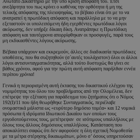
Ανώτατο Δικαστήριο με την υπό κρίση απόφαση του. Έτσι
ανεξάρτητα του πως κρίνει ο καθένας την ορθότητα ή μη της
τελικής απόφασης της πλειοψηφίας, το βέβαιο είναι ότι με το να
ανατραπεί η πρωτόδικη απόφαση και παράλληλα με το να μην
εξεταστούν οι υπολειπόμενη ήδη εγερθέντες πρωτόδικα λόγοι
ακύρωσης, δεν υπήρξε δίκαιη δίκη. Ανατράπηκε η Πρωτόδικη
απόφαση και ταυτόχρονα απορρίφθηκαν οι προσφυγές, παρά τους
μη εκδικασθέντες λόγους ακύρωσης.
Βέβαια υπάρχουν και εκκρεμούν, άλλες σε διαδικασία πρωτόδικες
υποθέσεις, που θα συζητηθούν (σ΄αυτές τουλάχιστον) όλοι οι άλλοι
λόγοι αντισυνταγματικότητας, αλλά τούτο δυστυχώς θα γίνει σε
βάθος χρόνου, αφού για την πρώτη αυτή απόφαση παρήλθαν εννέα
περίπου χρόνια!
Γενικά η περιορισμένη αυτή έκτασης του δικαστικού ελέγχου της
νομιμότητας του όλου του προβλήματος από την Ολομέλεια, δεν
επέτρεψε την εξέταση για παράδειγμα του ζητήματος ότι ο Νόμος
192(Ι)/11 που ήδη θεωρήθηκε Συνταγματικός, περιέλαβε
ονομαστικά μάλιστα ως «ευρύτερο δημόσιο τομέα» και 12 νομικά
πρόσωπα ή ιδρύματα Ιδιωτικού Δικαίου των οποίων τους
εργοδοτούμενους τους, μετέτρεψαν σε ισότιμους υπαλλήλους με
όλους τους άλλους δημόσιους υπαλλήλους. Κατάσταση που
αποκαλύπτει σαφώς ότι δεν αφορούσε η όλη σχετική Νομοθεσία
με τα μέτρα στέρησης δικαιωμάτων, μόνο σ’ όσους υπηρετούσαν