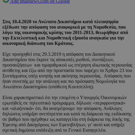
Add philenews.com on Google
Στις 10.4.2020 το Ανώτατο Δικαστήριο κατά πλειοψηφία
εξέδωσε την απόφαση του αναφορικά με τη Νομοθεσία, που
λόγω της οικονομικής κρίσης του 2011-2013, θεωρήθηκε από
την Εκτελεστική και Νομοθετική εξουσία αναγκαία για την
οικονομική διάσωση του Κράτους.
Είχε προηγηθεί στις 29.3.2019 η απόφαση του Διοικητικού
Δικαστηρίου που έκρινε τις αποκοπές μισθού, συντάξεων,
προσαυξήσεων και τιμαριθμικού ως στέρηση ιδιωτικής περιουσίας
αντίθετης και έξω από την προστασία που παρέχει το Άρθρο 23 του
Συντάγματος υπέρ κινητής και ακίνητης περιουσίας. Απόφαση που
ήταν συνεπής με την ανάλογη και πιο πρόσφατη Νομολογία του
Ανωτάτου Δικαστηρίου (υπόθεση Κουτσελίνη).
Είναι χαρακτηριστικό ότι την επομένη ο Υπουργός Οικονομικών
ερωτηθείς σε τηλεοπτικό πρόγραμμα, δήλωσε «περιφρονητικά»
και «αλαζονικά» ότι, θα ανατρέψουμε την απόφαση. Ανάλογες
δηλώσεις υπήρξαν ανεπίτρεπτα και κατά τη διάρκεια της εκδίκασης
σε βαθμό που ηγέρθηκε ως καταγγελία στη διάρκεια της δικής της
Έφεσης από Δικηγόρους των Εφεσιβλήτων, γι’ αυτό και υπήρξε
σχετική δημόσια υπόδειξη από το Γενικό Εισαγγελέα.