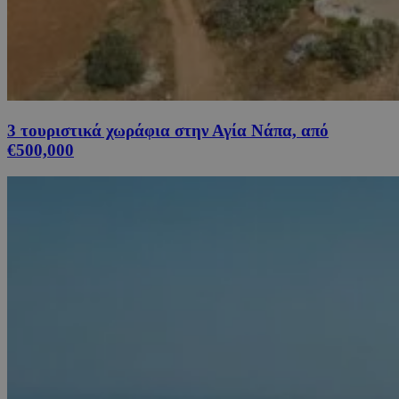
3 τουριστικά χωράφια στην Αγία Νάπα, από
€500,000