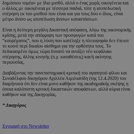
δημόσιου τομέα» με ίδιο μισθό, αλλά ο ένας χωρίς οικογένεια και
ο άλλος με οικογένεια με τέσσερα παιδιά, τότε η ισοπεδωτική
στέρηση εκ του μισθού που είναι και για τους δύο ο ίδιος, είναι
μέτρο άνισο ως ισοπέδωση άνισων καταστάσεων.
Είναι η δεύτερη μεγάλη Δικαστική απόφαση, λόγω της οικονομικής
κρίσης, μετά την απόρριψη των προσφυγών κατά του
“κουρέματος”, που η λύση που κατέληξε η πλειοψηφία δεν έπεισε
το κοινό περί δικαίου αίσθημα για την ορθότητα τους. Το
δεδικασμένο όμως τώρα δυνατό να ανοίξει νέο κεφάλαιο
στέρησης, άλλης κινητής (π.χ. καταθέσεις) και/ή ακίνητης
περιουσίας.
Διαβάζοντας την πανεπιστημιακή κριτική του αγαπητού φίλου και
Συναδέλφου δικηγόρου Αχιλλέα Αιμιλιανίδη (της 12.4.2020) του
διαμήνυσα ότι δεν είναι μονο καθήκον της ακαδημαϊκής σκέψης η
όποια καλόπιστη κριτική δικαστικών αποφάσεων, αλλά κύρια είναι
καθήκον και της Δικηγορίας.
* Δικηγόρος
Εγγραφή στο Newsletter