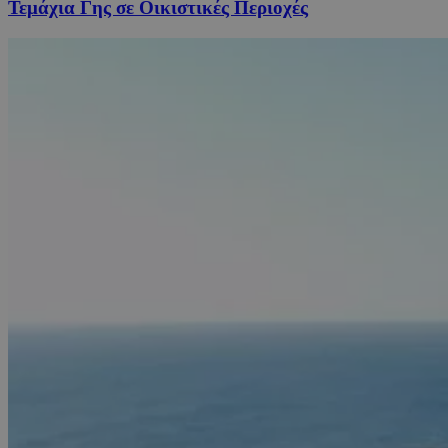
Τεμάχια Γης σε Οικιστικές Περιοχές