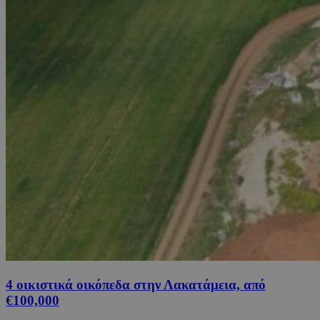
4 οικιστικά οικόπεδα στην Λακατάμεια, από
€100,000