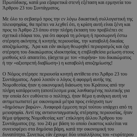
Πρωτόδικης, κατά μια εξαιρετικά στενή εξέταση και ερμηνεία του
Άρθρου 23 του Συντάγματος.
Με όλο το σεβασμό προς την εν λόγω δικαστική συλλογιστική της
πλειοψηφίας, θα πρέπει να λεχθεί ότι, η κρίση αυτή είναι ξένη και
προς το Άρθρο 23 όπου στην πλήρη έκταση του προβλέπει σε
σχετικά εδάφια του, για ότι αφορά τη μόνιμη ή προσωρινή έστω
στέρηση ακίνητης ή κινητής περιουσίας, την καταβολή δικαίας
αποζημίωσης. Άρα και εάν ακόμη θεωρηθεί περιορισμός και όχι
στέρηση του δικαιώματος ιδιοκτησίας η επιβληθείσα μείωση στους
μισθούς κτλ απαιτείτο, (άσχετα με τον «πυρήνα» του δικαιώματος
ή την «αξιοπρεπή διαβίωση») η καταβολή αποζημίωσης!
Ο Νόμος στέρησε περιουσία κινητή αντίθετα στο Άρθρο 23 του
Συντάγματος. Αφού λοιπόν ο λόγος ή αφορμή αυτής της
Νομοθεσίας ήταν η οικονομική διάσωση του Κράτους από την
πλήρη κατάρρευση (αποτέλεσμα μιας λανθασμένης πολιτικής για
την οποία δεν ευθύνετο ο πολίτης), ήταν θέμα η ανάγκη αυτή να
αντιμετωπιστεί με οικονομικά μέτρα προς ενίσχυση των
«δημόσιων βαρών». Αναφορά έμμεση περί τούτου υπάρχει από τη
μειοψηφία. Αντί της αντισυνταγματικής στέρησης περιουσίας, ήταν
θέμα ψήφισης Νομοθεσίας κατ’ επίκληση άλλου Άρθρου του
Συντάγματος (πχ. του 24) με βάση το οποίο έκαστος καλείται να
συνεισφέρει στα δημόσια βάρη, κατά την οικονομική του
δυνατότητα. Συνεπώς εάν έχουμε δύο υπαλλήλους του «ευρύτερου