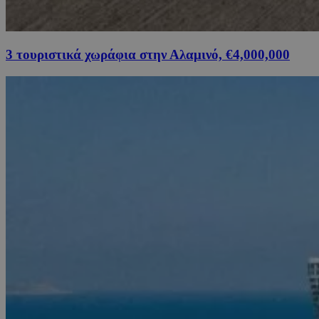
3 τουριστικά χωράφια στην Αλαμινό, €4,000,000