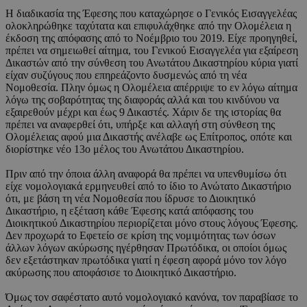
Η διαδικασία της Έφεσης που καταχώρησε ο Γενικός Εισαγγελέας
ολοκληρώθηκε ταχύτατα και επιφυλάχθηκε από την Ολομέλεια η
έκδοση της απόφασης από το Νοέμβριο του 2019. Είχε προηγηθεί,
πρέπει να σημειωθεί αίτημα, του Γενικού Εισαγγελέα για εξαίρεση
Δικαστών από την σύνθεση του Ανωτάτου Δικαστηρίου κύρια γιατί
είχαν συζύγους που επηρεάζοντο δυσμενώς από τη νέα
Νομοθεσία. Πλην όμως η Ολομέλεια απέρριψε το εν λόγω αίτημα
λόγω της σοβαρότητας της διαφοράς αλλά και του κινδύνου να
εξαιρεθούν μέχρι και έως 9 Δικαστές. Χάριν δε της ιστορίας θα
πρέπει να αναφερθεί ότι, υπήρξε και αλλαγή στη σύνθεση της
Ολομέλειας αφού μια Δικαστής ανέλαβε ως Επίτροπος, οπότε και
διορίστηκε νέο 13ο μέλος του Ανωτάτου Δικαστηρίου.
Πριν από την όποια άλλη αναφορά θα πρέπει να υπενθυμίσω ότι
είχε νομολογιακά ερμηνευθεί από το ίδιο το Ανώτατο Δικαστήριο
ότι, με βάση τη νέα Νομοθεσία που ίδρυσε το Διοικητικό
Δικαστήριο, η εξέταση κάθε Έφεσης κατά απόφασης του
Διοικητικού Δικαστηρίου περιορίζεται μόνο στους λόγους Έφεσης.
Δεν προχωρά το Εφετείο σε κρίση της νομιμότητας των όσων
άλλων λόγων ακύρωσης ηγέρθησαν Πρωτόδικα, οι οποίοι όμως
δεν εξετάστηκαν πρωτόδικα γιατί η έφεση αφορά μόνο τον λόγο
ακύρωσης που αποφάσισε το Διοικητικό Δικαστήριο.
Όμως τον σαφέστατο αυτό νομολογιακό κανόνα, τον παραβίασε το