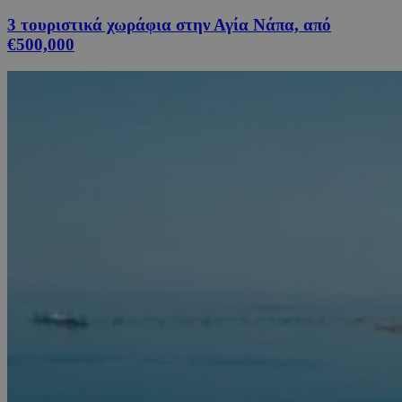
3 τουριστικά χωράφια στην Αγία Νάπα, από
€500,000