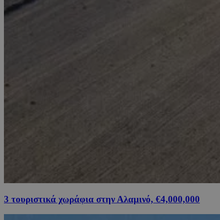
3 τουριστικά χωράφια στην Αλαμινό, €4,000,000