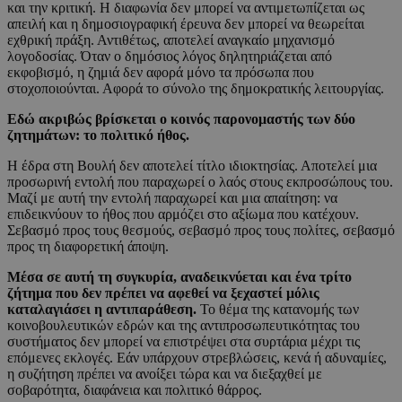
και την κριτική. Η διαφωνία δεν μπορεί να αντιμετωπίζεται ως
απειλή και η δημοσιογραφική έρευνα δεν μπορεί να θεωρείται
εχθρική πράξη. Αντιθέτως, αποτελεί αναγκαίο μηχανισμό
λογοδοσίας. Όταν ο δημόσιος λόγος δηλητηριάζεται από
εκφοβισμό, η ζημιά δεν αφορά μόνο τα πρόσωπα που
στοχοποιούνται. Αφορά το σύνολο της δημοκρατικής λειτουργίας.
Εδώ ακριβώς βρίσκεται ο κοινός παρονομαστής των δύο
ζητημάτων: το πολιτικό ήθος.
Η έδρα στη Βουλή δεν αποτελεί τίτλο ιδιοκτησίας. Αποτελεί μια
προσωρινή εντολή που παραχωρεί ο λαός στους εκπροσώπους του.
Μαζί με αυτή την εντολή παραχωρεί και μια απαίτηση: να
επιδεικνύουν το ήθος που αρμόζει στο αξίωμα που κατέχουν.
Σεβασμό προς τους θεσμούς, σεβασμό προς τους πολίτες, σεβασμό
προς τη διαφορετική άποψη.
Μέσα σε αυτή τη συγκυρία, αναδεικνύεται και ένα τρίτο
ζήτημα που δεν πρέπει να αφεθεί να ξεχαστεί μόλις
καταλαγιάσει η αντιπαράθεση.
Το θέμα της κατανομής των
κοινοβουλευτικών εδρών και της αντιπροσωπευτικότητας του
συστήματος δεν μπορεί να επιστρέψει στα συρτάρια μέχρι τις
επόμενες εκλογές. Εάν υπάρχουν στρεβλώσεις, κενά ή αδυναμίες,
η συζήτηση πρέπει να ανοίξει τώρα και να διεξαχθεί με
σοβαρότητα, διαφάνεια και πολιτικό θάρρος.