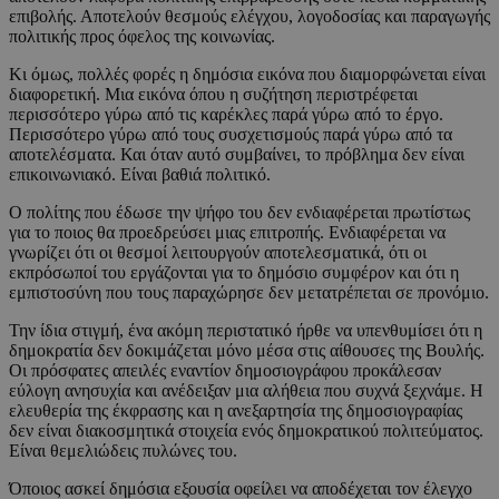
επιβολής. Αποτελούν θεσμούς ελέγχου, λογοδοσίας και παραγωγής
πολιτικής προς όφελος της κοινωνίας.
Κι όμως, πολλές φορές η δημόσια εικόνα που διαμορφώνεται είναι
διαφορετική. Μια εικόνα όπου η συζήτηση περιστρέφεται
περισσότερο γύρω από τις καρέκλες παρά γύρω από το έργο.
Περισσότερο γύρω από τους συσχετισμούς παρά γύρω από τα
αποτελέσματα. Και όταν αυτό συμβαίνει, το πρόβλημα δεν είναι
επικοινωνιακό. Είναι βαθιά πολιτικό.
Ο πολίτης που έδωσε την ψήφο του δεν ενδιαφέρεται πρωτίστως
για το ποιος θα προεδρεύσει μιας επιτροπής. Ενδιαφέρεται να
γνωρίζει ότι οι θεσμοί λειτουργούν αποτελεσματικά, ότι οι
εκπρόσωποί του εργάζονται για το δημόσιο συμφέρον και ότι η
εμπιστοσύνη που τους παραχώρησε δεν μετατρέπεται σε προνόμιο.
Την ίδια στιγμή, ένα ακόμη περιστατικό ήρθε να υπενθυμίσει ότι η
δημοκρατία δεν δοκιμάζεται μόνο μέσα στις αίθουσες της Βουλής.
Οι πρόσφατες απειλές εναντίον δημοσιογράφου προκάλεσαν
εύλογη ανησυχία και ανέδειξαν μια αλήθεια που συχνά ξεχνάμε. Η
ελευθερία της έκφρασης και η ανεξαρτησία της δημοσιογραφίας
δεν είναι διακοσμητικά στοιχεία ενός δημοκρατικού πολιτεύματος.
Είναι θεμελιώδεις πυλώνες του.
Όποιος ασκεί δημόσια εξουσία οφείλει να αποδέχεται τον έλεγχο