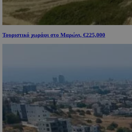
Τουριστικό χωράφι στο Μαρώνι, €225,000