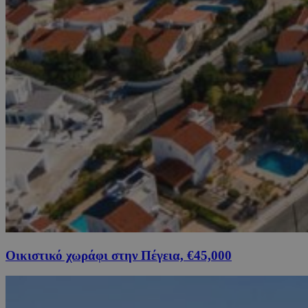
Οικιστικό χωράφι στην Πέγεια, €45,000