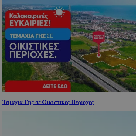
Τεμάχια Γης σε Οικιστικές Περιοχές