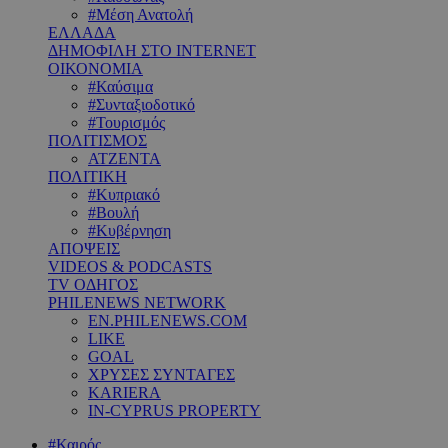
#Μέση Ανατολή
ΕΛΛΑΔΑ
ΔΗΜΟΦΙΛΗ ΣΤΟ INTERNET
ΟΙΚΟΝΟΜΙΑ
#Καύσιμα
#Συνταξιοδοτικό
#Τουρισμός
ΠΟΛΙΤΙΣΜΟΣ
ΑΤΖΕΝΤΑ
ΠΟΛΙΤΙΚΗ
#Κυπριακό
#Βουλή
#Κυβέρνηση
ΑΠΟΨΕΙΣ
VIDEOS & PODCASTS
TV ΟΔΗΓΟΣ
PHILENEWS NETWORK
EN.PHILENEWS.COM
LIKE
GOAL
ΧΡΥΣΕΣ ΣΥΝΤΑΓΕΣ
KARIERA
IN-CYPRUS PROPERTY
#Καιρός