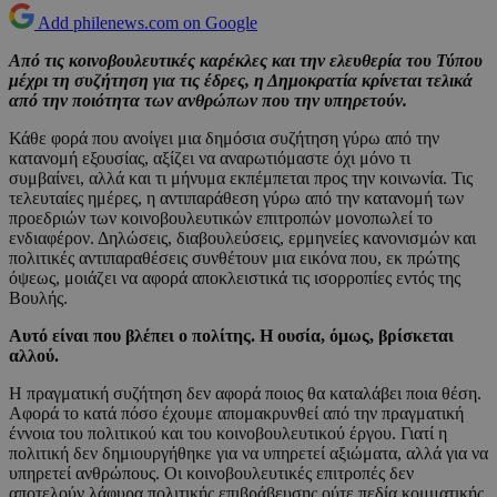
Add philenews.com on Google
Από τις κοινοβουλευτικές καρέκλες και την ελευθερία του Τύπου
μέχρι τη συζήτηση για τις έδρες, η Δημοκρατία κρίνεται τελικά
από την ποιότητα των ανθρώπων που την υπηρετούν.
Κάθε φορά που ανοίγει μια δημόσια συζήτηση γύρω από την
κατανομή εξουσίας, αξίζει να αναρωτιόμαστε όχι μόνο τι
συμβαίνει, αλλά και τι μήνυμα εκπέμπεται προς την κοινωνία. Τις
τελευταίες ημέρες, η αντιπαράθεση γύρω από την κατανομή των
προεδριών των κοινοβουλευτικών επιτροπών μονοπωλεί το
ενδιαφέρον. Δηλώσεις, διαβουλεύσεις, ερμηνείες κανονισμών και
πολιτικές αντιπαραθέσεις συνθέτουν μια εικόνα που, εκ πρώτης
όψεως, μοιάζει να αφορά αποκλειστικά τις ισορροπίες εντός της
Βουλής.
Αυτό είναι που βλέπει ο πολίτης. Η ουσία, όμως, βρίσκεται
αλλού.
Η πραγματική συζήτηση δεν αφορά ποιος θα καταλάβει ποια θέση.
Αφορά το κατά πόσο έχουμε απομακρυνθεί από την πραγματική
έννοια του πολιτικού και του κοινοβουλευτικού έργου. Γιατί η
πολιτική δεν δημιουργήθηκε για να υπηρετεί αξιώματα, αλλά για να
υπηρετεί ανθρώπους. Οι κοινοβουλευτικές επιτροπές δεν
αποτελούν λάφυρα πολιτικής επιβράβευσης ούτε πεδία κομματικής