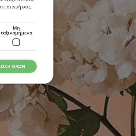
τε στιγμή στις
Μη
ταξινομημενα
ΔΟΧΗ ΟΛΩΝ