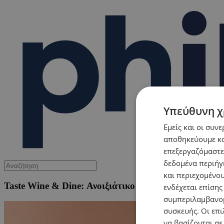
Υπεύθυνη χ
Εμείς και οι συν
αποθηκεύουμε κα
επεξεργαζόμαστε
δεδομένα περιήγη
και περιεχομένο
Taste Wine & Dine: Ανοιξιάτικο / Πασχαλινό τεύχος –
ενδέχεται επίσης
συμπεριλαμβανομ
συσκευής. Οι επι
να βασίζονται σε