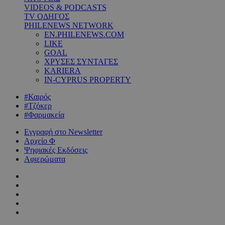
VIDEOS & PODCASTS
TV ΟΔΗΓΟΣ
PHILENEWS NETWORK
EN.PHILENEWS.COM
LIKE
GOAL
ΧΡΥΣΕΣ ΣΥΝΤΑΓΕΣ
KARIERA
IN-CYPRUS PROPERTY
#Καιρός
#Τζόκερ
#Φαρμακεία
Εγγραφή στο Newsletter
Αρχείο Φ
Ψηφιακές Εκδόσεις
Αφιερώματα