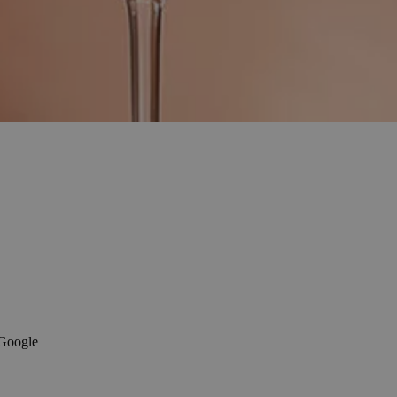
 Google