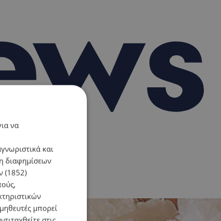
για να
αγνωριστικά και
ση διαφημίσεων
 (1852)
πούς,
κτηριστικών
ομηθευτές μπορεί
ντιταχθείτε στις