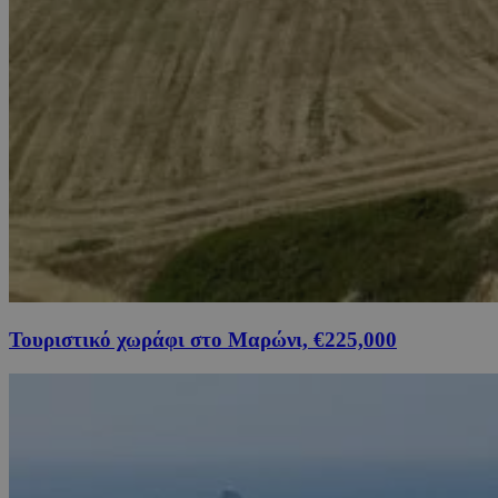
Τουριστικό χωράφι στο Μαρώνι, €225,000