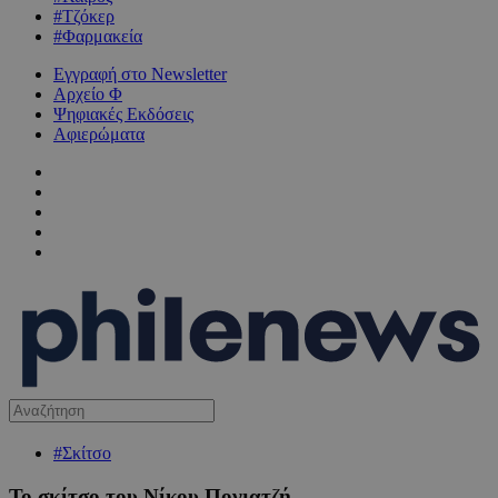
#Τζόκερ
#Φαρμακεία
Εγγραφή στο Newsletter
Αρχείο Φ
Ψηφιακές Εκδόσεις
Αφιερώματα
#Σκίτσο
Το σκίτσο του Νίκου Πογιατζή