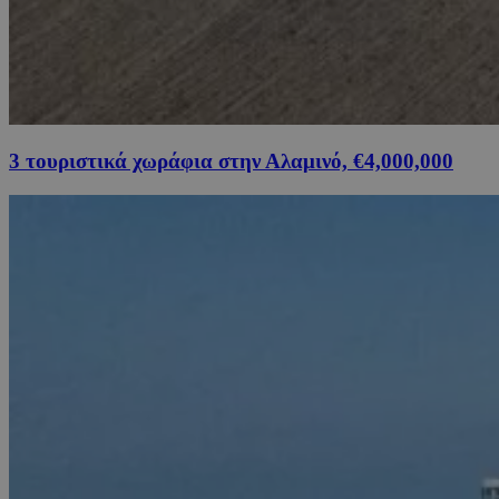
3 τουριστικά χωράφια στην Αλαμινό, €4,000,000