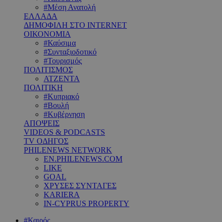
#Μέση Ανατολή
ΕΛΛΑΔΑ
ΔΗΜΟΦΙΛΗ ΣΤΟ INTERNET
ΟΙΚΟΝΟΜΙΑ
#Καύσιμα
#Συνταξιοδοτικό
#Τουρισμός
ΠΟΛΙΤΙΣΜΟΣ
ΑΤΖΕΝΤΑ
ΠΟΛΙΤΙΚΗ
#Κυπριακό
#Βουλή
#Κυβέρνηση
ΑΠΟΨΕΙΣ
VIDEOS & PODCASTS
TV ΟΔΗΓΟΣ
PHILENEWS NETWORK
EN.PHILENEWS.COM
LIKE
GOAL
ΧΡΥΣΕΣ ΣΥΝΤΑΓΕΣ
KARIERA
IN-CYPRUS PROPERTY
#Καιρός