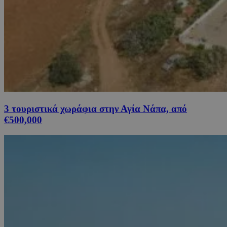
3 τουριστικά χωράφια στην Αγία Νάπα, από
€500,000