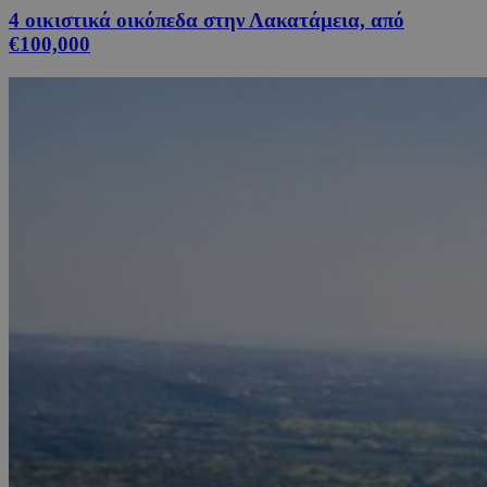
4 οικιστικά οικόπεδα στην Λακατάμεια, από
€100,000