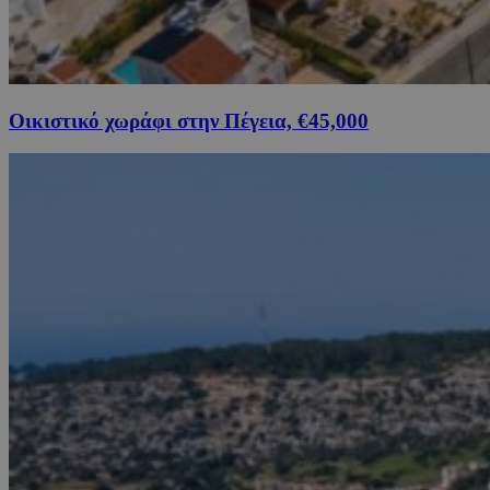
Οικιστικό χωράφι στην Πέγεια, €45,000