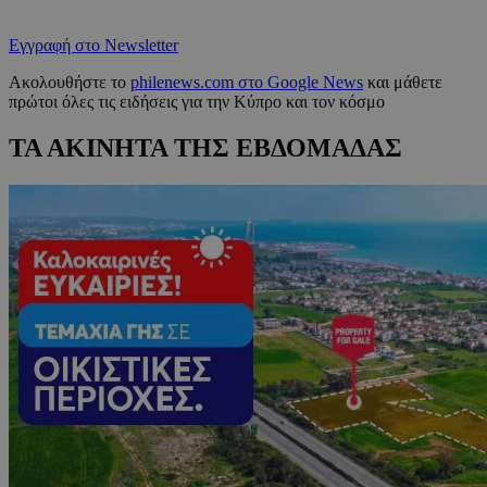
Εγγραφή στο Newsletter
Ακολουθήστε το
philenews.com στο Google News
και μάθετε
πρώτοι όλες τις ειδήσεις για την Κύπρο και τον κόσμο
ΤΑ ΑΚΙΝΗΤΑ ΤΗΣ ΕΒΔΟΜΑΔΑΣ