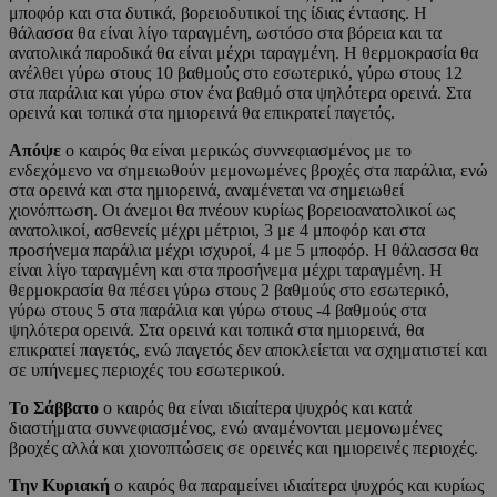
μποφόρ και στα δυτικά, βορειοδυτικοί της ίδιας έντασης. Η
θάλασσα θα είναι λίγο ταραγμένη, ωστόσο στα βόρεια και τα
ανατολικά παροδικά θα είναι μέχρι ταραγμένη. Η θερμοκρασία θα
ανέλθει γύρω στους 10 βαθμούς στο εσωτερικό, γύρω στους 12
στα παράλια και γύρω στον ένα βαθμό στα ψηλότερα ορεινά. Στα
ορεινά και τοπικά στα ημιορεινά θα επικρατεί παγετός.
Απόψε
ο καιρός θα είναι μερικώς συννεφιασμένος με το
ενδεχόμενο να σημειωθούν μεμονωμένες βροχές στα παράλια, ενώ
στα ορεινά και στα ημιορεινά, αναμένεται να σημειωθεί
χιονόπτωση. Οι άνεμοι θα πνέουν κυρίως βορειοανατολικοί ως
ανατολικοί, ασθενείς μέχρι μέτριοι, 3 με 4 μποφόρ και στα
προσήνεμα παράλια μέχρι ισχυροί, 4 με 5 μποφόρ. Η θάλασσα θα
είναι λίγο ταραγμένη και στα προσήνεμα μέχρι ταραγμένη. Η
θερμοκρασία θα πέσει γύρω στους 2 βαθμούς στο εσωτερικό,
γύρω στους 5 στα παράλια και γύρω στους -4 βαθμούς στα
ψηλότερα ορεινά. Στα ορεινά και τοπικά στα ημιορεινά, θα
επικρατεί παγετός, ενώ παγετός δεν αποκλείεται να σχηματιστεί και
σε υπήνεμες περιοχές του εσωτερικού.
Το Σάββατο
ο καιρός θα είναι ιδιαίτερα ψυχρός και κατά
διαστήματα συννεφιασμένος, ενώ αναμένονται μεμονωμένες
βροχές αλλά και χιονοπτώσεις σε ορεινές και ημιορεινές περιοχές.
Την Κυριακή
ο καιρός θα παραμείνει ιδιαίτερα ψυχρός και κυρίως