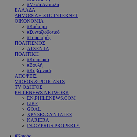
#Μέση Ανατολή
ΕΛΛΑΔΑ
ΔΗΜΟΦΙΛΗ ΣΤΟ INTERNET
ΟΙΚΟΝΟΜΙΑ
#Καύσιμα
#Συνταξιοδοτικό
#Τουρισμός
ΠΟΛΙΤΙΣΜΟΣ
ΑΤΖΕΝΤΑ
ΠΟΛΙΤΙΚΗ
#Κυπριακό
#Βουλή
#Κυβέρνηση
ΑΠΟΨΕΙΣ
VIDEOS & PODCASTS
TV ΟΔΗΓΟΣ
PHILENEWS NETWORK
EN.PHILENEWS.COM
LIKE
GOAL
ΧΡΥΣΕΣ ΣΥΝΤΑΓΕΣ
KARIERA
IN-CYPRUS PROPERTY
#Καιρός