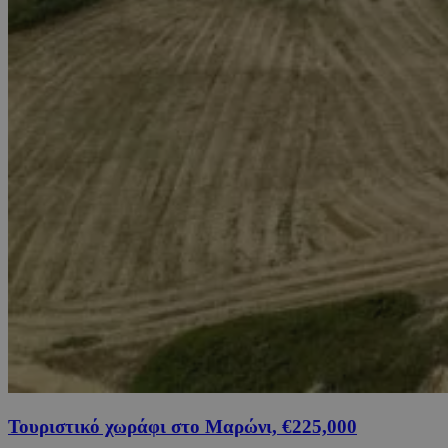
Τουριστικό χωράφι στο Μαρώνι, €225,000