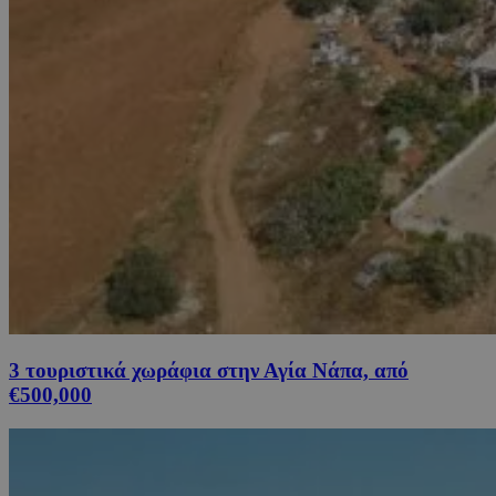
3 τουριστικά χωράφια στην Αγία Νάπα, από
€500,000