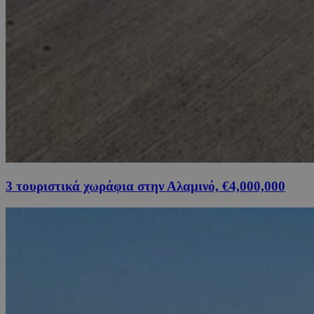
3 τουριστικά χωράφια στην Αλαμινό, €4,000,000