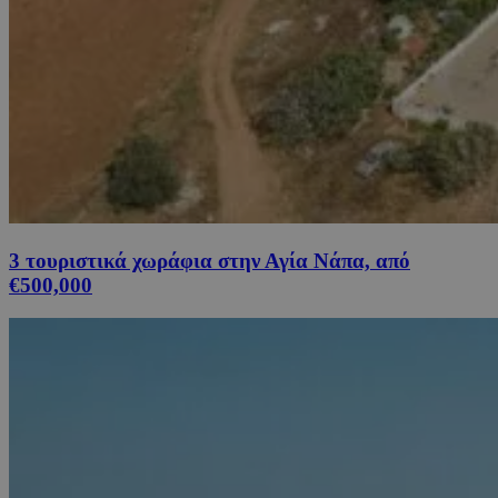
3 τουριστικά χωράφια στην Αγία Νάπα, από
€500,000