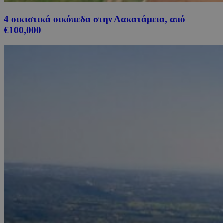
4 οικιστικά οικόπεδα στην Λακατάμεια, από
€100,000