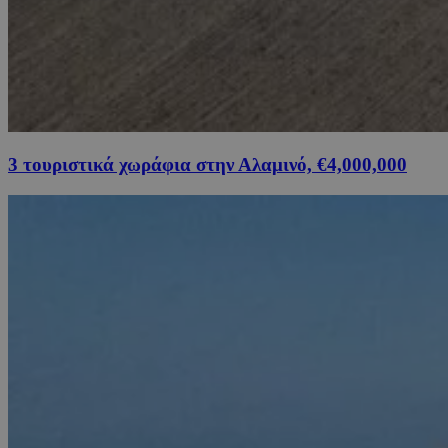
3 τουριστικά χωράφια στην Αλαμινό, €4,000,000