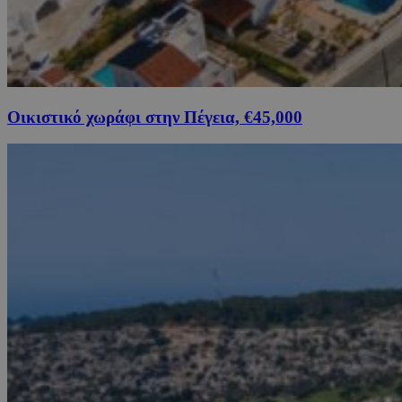
Οικιστικό χωράφι στην Πέγεια, €45,000