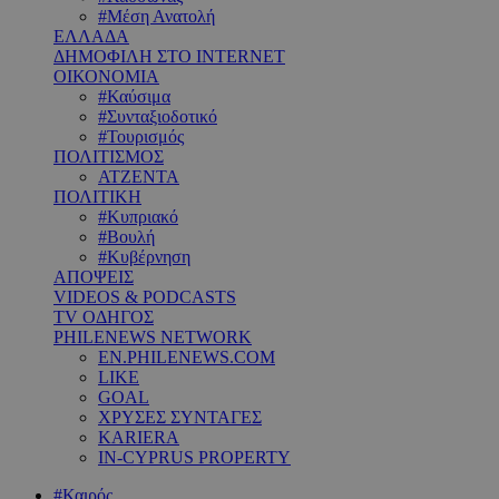
#Μέση Ανατολή
ΕΛΛΑΔΑ
ΔΗΜΟΦΙΛΗ ΣΤΟ INTERNET
ΟΙΚΟΝΟΜΙΑ
#Καύσιμα
#Συνταξιοδοτικό
#Τουρισμός
ΠΟΛΙΤΙΣΜΟΣ
ΑΤΖΕΝΤΑ
ΠΟΛΙΤΙΚΗ
#Κυπριακό
#Βουλή
#Κυβέρνηση
ΑΠΟΨΕΙΣ
VIDEOS & PODCASTS
TV ΟΔΗΓΟΣ
PHILENEWS NETWORK
EN.PHILENEWS.COM
LIKE
GOAL
ΧΡΥΣΕΣ ΣΥΝΤΑΓΕΣ
KARIERA
IN-CYPRUS PROPERTY
#Καιρός