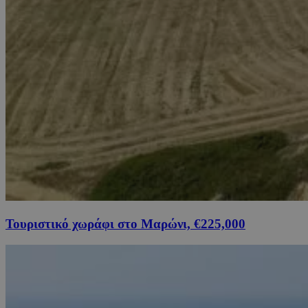
Τουριστικό χωράφι στο Μαρώνι, €225,000