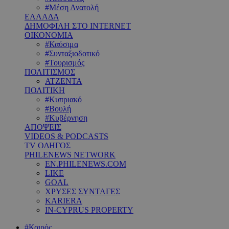
#Μέση Ανατολή
ΕΛΛΑΔΑ
ΔΗΜΟΦΙΛΗ ΣΤΟ INTERNET
ΟΙΚΟΝΟΜΙΑ
#Καύσιμα
#Συνταξιοδοτικό
#Τουρισμός
ΠΟΛΙΤΙΣΜΟΣ
ΑΤΖΕΝΤΑ
ΠΟΛΙΤΙΚΗ
#Κυπριακό
#Βουλή
#Κυβέρνηση
ΑΠΟΨΕΙΣ
VIDEOS & PODCASTS
TV ΟΔΗΓΟΣ
PHILENEWS NETWORK
EN.PHILENEWS.COM
LIKE
GOAL
ΧΡΥΣΕΣ ΣΥΝΤΑΓΕΣ
KARIERA
IN-CYPRUS PROPERTY
#Καιρός