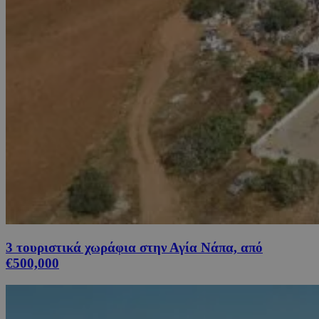
3 τουριστικά χωράφια στην Αγία Νάπα, από
€500,000