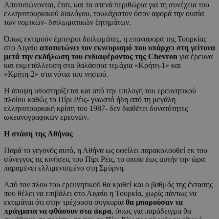
Αποτυπώνονται, έτσι, και τα στενά περιθώρια για τη συνέχεια του
ελληνοτουρκικού διαλόγου, τουλάχιστον όσον αφορά την ουσία
των νομικών- διπλωματικών ζητημάτων.
Όπως εκτιμούν έμπειροι διπλωμάτες, η επαναφορά της Τουρκίας
στο Αιγαίο
αποτυπώνει τον εκνευρισμό που υπάρχει στη γείτονα
μετά την εκδήλωση του ενδιαφέροντος της Chevron
για έρευνα
και εκμετάλλευση στα θαλάσσια τεμάχια «Κρήτη-1» και
«Κρήτη-2» στα νότια του νησιού.
Η άποψη υποστηρίζεται και από την επιλογή του ερευνητικού
πλοίου καθώς το Πίρι Ρέις- γνωστό ήδη από τη μεγάλη
ελληνοτουρκική κρίση του 1987- δεν διαθέτει δυνατότητες
ωκεανογραφικών ερευνών.
Η στάση της Αθήνας
Παρά το γεγονός αυτό, η Αθήνα ως οφείλει παρακολουθεί εκ του
σύνεγγυς τις κινήσεις του Πίρι Ρέις, το οποίο έως αυτήν την ώρα
παραμένει ελλιμενισμένο στη Σμύρνη.
Από τον πλου του ερευνητικού θα κριθεί και ο βαθμός της έντασης
που θέλει να επιβάλει στο Αιγαίο η Τουρκία, χωρίς πάντως να
εκτιμάται ότι στην τρέχουσα συγκυρία
θα μπορούσαν τα
πράγματα να φθάσουν στα άκρα
, όπως για παράδειγμα θα