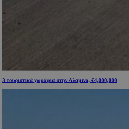
3 τουριστικά χωράφια στην Αλαμινό, €4,000,000