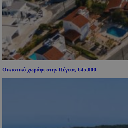
Οικιστικό χωράφι στην Πέγεια, €45,000