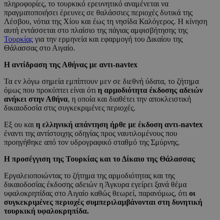
πληροφορίες, το τουρκικό ερευνητικό αναμένεται να
πραγματοποιήσει έρευνες σε θαλάσσιες περιοχές δυτικά της
Λέσβου, νότια της Χίου και έως τη νησίδα Καλόγερος. Η κίνηση
αυτή εντάσσεται στο πλαίσιο της πάγιας αμφισβήτησης της
Τουρκίας
για την ερμηνεία και εφαρμογή του Δικαίου της
Θάλασσας στο Αιγαίο.
Η αντίδραση της Αθήνας με αντι-navtex
Τα εν λόγω σημεία εμπίπτουν μεν σε διεθνή ύδατα, το ζήτημα
όμως που προκύπτει είναι ότι
η αρμοδιότητα έκδοσης αδειών
ανήκει στην Αθήνα
, η οποία και διαθέτει την αποκλειστική
δικαιοδοσία στις συγκεκριμένες περιοχές.
Εξ ου και
η ελληνική απάντηση ήρθε με έκδοση αντι-navtex
έναντι της αντίστοιχης οδηγίας προς ναυτιλομένους που
προηγήθηκε από τον υδρογραφικό σταθμό της Σμύρνης.
Η προσέγγιση της Τουρκίας και το Δίκαιο της Θάλασσας
Εργαλειοποιώντας το ζήτημα της αρμοδιότητας και της
δικαιοδοσίας έκδοσης αδειών η Άγκυρα εγείρει ξανά θέμα
υφαλοκρηπίδας στο Αιγαίο καθώς θεωρεί, παρανόμως, ότι
οι
συγκεκριμένες περιοχές συμπεριλαμβάνονται στη δυνητική
τουρκική υφαλοκρηπίδα.