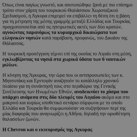
Όπως είναι παγίως γνωστό, και αποτυπώθηκε ξανά με πιο επίσημο
τρόπο στον χάρτη του τουρκικού Θαλάσσιου Χωροταξικού
Σχεδιασμού, η Άγκυρα επιχειρεί να επιβάλλει τη θέση ότι η βάση
για τη μέτρηση της μέσης γραμμής μεταξύ Ελλάδας και Τουρκίας
πραγματοποιείται από τις ηπειρωτικές ακτές των δύο κρατών,
αγνοώντας παρανόμως τα κυριαρχικά δικαιώματα των
ελληνικών νησιών
κατά παράβαση, προφανώς, του Δικαίου της
Θάλασσας.
Η τουρκική προσέγγιση τέμνει επί της ουσίας το Αιγαίο στη μέση,
εγκλωβίζοντας τα νησιά στα χωρικά ύδατα των 6 ναυτικών
μιλίων.
Η κίνηση της Άγκυρας, την ώρα που οι αντιπροσωπείες των κ.
Μητσοτάκη και Ερντογάν αναζητούν το κατάλληλο χρονικό
πλαίσιο για τη συνάντησή τους στο περιθώριο της Γενικής
Συνέλευσης των Ηνωμένων Εθνών,
αναδεικνύει το χάσμα που
υπάρχει ανάμεσα στις δύο πλευρές του Αιγαίου
ακόμα και στο
μακρινό και κυρίως υποθετικό σενάριο σύμφωνα με το οποίο
Ελλάδα και Τουρκία θα συμφωνούσαν να συζητήσουν περί της
μίας διαφοράς που αναγνωρίζει η Αθήνα, δηλαδή την οριοθέτηση
θαλασσίων ζωνών.
Η Chevron και ο εκνευρισμός της Αγκυρας