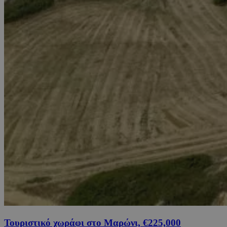
Τουριστικό χωράφι στο Μαρώνι, €225,000