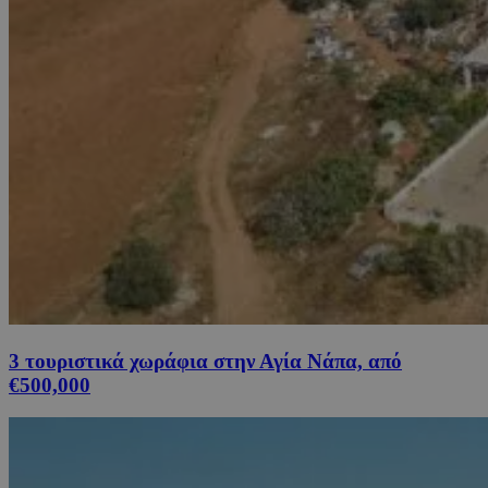
3 τουριστικά χωράφια στην Αγία Νάπα, από
€500,000