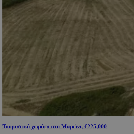
Τουριστικό χωράφι στο Μαρώνι, €225,000