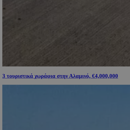
3 τουριστικά χωράφια στην Αλαμινό, €4,000,000