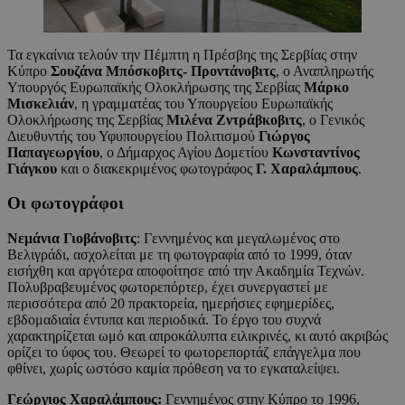
Τα εγκαίνια τελούν την Πέμπτη η Πρέσβης της Σερβίας στην
Κύπρο
Σουζάνα Μπόσκοβιτς- Προντάνοβιτς
, ο Αναπληρωτής
Υπουργός Ευρωπαϊκής Ολοκλήρωσης της Σερβίας
Μάρκο
Μισκελιάν
, η γραμματέας του Υπουργείου Ευρωπαϊκής
Ολοκλήρωσης της Σερβίας
Μιλένα Ζντράβκοβιτς
, ο Γενικός
Διευθυντής του Υφυπουργείου Πολιτισμού
Γιώργος
Παπαγεωργίου
, ο Δήμαρχος Αγίου Δομετίου
Κωνσταντίνος
Γιάγκου
και ο διακεκριμένος φωτογράφος
Γ. Χαραλάμπους
.
Οι φωτογράφοι
Νεμάνια Γιοβάνοβιτς
: Γεννημένος και μεγαλωμένος στο
Βελιγράδι, ασχολείται με τη φωτογραφία από το 1999, όταν
εισήχθη και αργότερα αποφοίτησε από την Ακαδημία Τεχνών.
Πολυβραβευμένος φωτορεπόρτερ, έχει συνεργαστεί με
περισσότερα από 20 πρακτορεία, ημερήσιες εφημερίδες,
εβδομαδιαία έντυπα και περιοδικά. Το έργο του συχνά
χαρακτηρίζεται ωμό και απροκάλυπτα ειλικρινές, κι αυτό ακριβώς
ορίζει το ύφος του. Θεωρεί το φωτορεπορτάζ επάγγελμα που
φθίνει, χωρίς ωστόσο καμία πρόθεση να το εγκαταλείψει.
Γεώργιος Χαραλάμπους:
Γεννημένος στην Κύπρο το 1996,