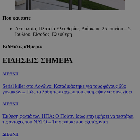
Πού και πότε
Λευκωσία, Πλατεία Ελευθερίας. Διάρκεια: 25 Ιουνίου – 5
Ιουλίου. Είσοδος: Ελεύθερη
ΕιδΗσεις σΗμερα:
ΕΙΔΗΣΕΙΣ ΣΗΜΕΡΑ
ΔΙΕΘΝΗ
Serial killer στο Λονδίνο: Καταδικάστηκε για τους φόνους δύο
γυναικών – Πώς τα λάθη των αρχών του επέτρεψαν να συνεχίσει
ΔΙΕΘΝΗ
Έκθεση φωτιά των ΗΠΑ: Ο Πούτιν ίσως επιχειρήσει να τεστάρει
τις αντοχές του ΝΑΤΟ – Τα σενάρια που εξετάζονται
ΔΙΕΘΝΗ