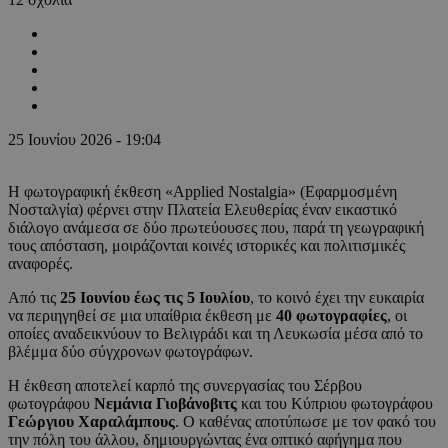
25 Ιουνίου 2026 - 19:04
Η φωτογραφική έκθεση «Applied Nostalgia» (Εφαρμοσμένη
Νοσταλγία) φέρνει στην Πλατεία Ελευθερίας έναν εικαστικό
διάλογο ανάμεσα σε δύο πρωτεύουσες που, παρά τη γεωγραφική
τους απόσταση, μοιράζονται κοινές ιστορικές και πολιτισμικές
αναφορές.
Από τις
25 Ιουνίου έως τις 5 Ιουλίου
, το κοινό έχει την ευκαιρία
να περιηγηθεί σε μια υπαίθρια έκθεση με
40 φωτογραφίες
, οι
οποίες αναδεικνύουν το Βελιγράδι και τη Λευκωσία μέσα από το
βλέμμα δύο σύγχρονων φωτογράφων.
Η έκθεση αποτελεί καρπό της συνεργασίας του Σέρβου
φωτογράφου
Νεμάνια Γιοβάνοβιτς
και του Κύπριου φωτογράφου
Γεώργιου Χαραλάμπους
. Ο καθένας αποτύπωσε με τον φακό του
την πόλη του άλλου, δημιουργώντας ένα οπτικό αφήγημα που