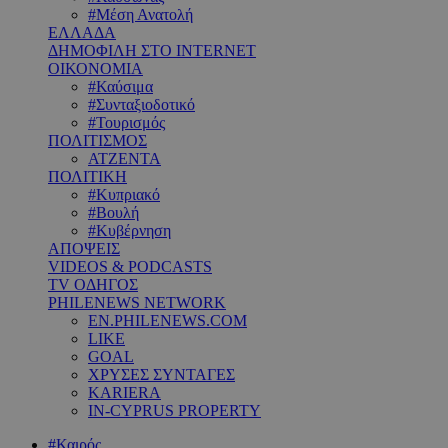
#Μέση Ανατολή
ΕΛΛΑΔΑ
ΔΗΜΟΦΙΛΗ ΣΤΟ INTERNET
ΟΙΚΟΝΟΜΙΑ
#Καύσιμα
#Συνταξιοδοτικό
#Τουρισμός
ΠΟΛΙΤΙΣΜΟΣ
ΑΤΖΕΝΤΑ
ΠΟΛΙΤΙΚΗ
#Κυπριακό
#Βουλή
#Κυβέρνηση
ΑΠΟΨΕΙΣ
VIDEOS & PODCASTS
TV ΟΔΗΓΟΣ
PHILENEWS NETWORK
EN.PHILENEWS.COM
LIKE
GOAL
ΧΡΥΣΕΣ ΣΥΝΤΑΓΕΣ
KARIERA
IN-CYPRUS PROPERTY
#Καιρός