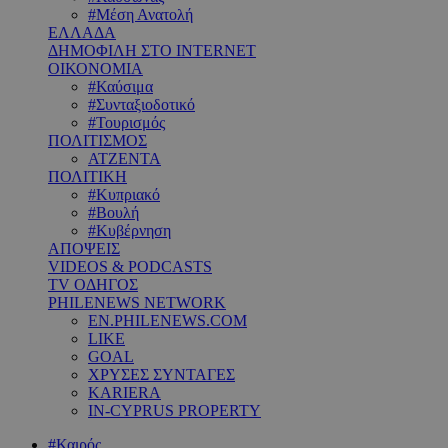
#Μέση Ανατολή
ΕΛΛΑΔΑ
ΔΗΜΟΦΙΛΗ ΣΤΟ INTERNET
ΟΙΚΟΝΟΜΙΑ
#Καύσιμα
#Συνταξιοδοτικό
#Τουρισμός
ΠΟΛΙΤΙΣΜΟΣ
ΑΤΖΕΝΤΑ
ΠΟΛΙΤΙΚΗ
#Κυπριακό
#Βουλή
#Κυβέρνηση
ΑΠΟΨΕΙΣ
VIDEOS & PODCASTS
TV ΟΔΗΓΟΣ
PHILENEWS NETWORK
EN.PHILENEWS.COM
LIKE
GOAL
ΧΡΥΣΕΣ ΣΥΝΤΑΓΕΣ
KARIERA
IN-CYPRUS PROPERTY
#Καιρός