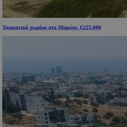
Τουριστικό χωράφι στο Μαρώνι, €225,000