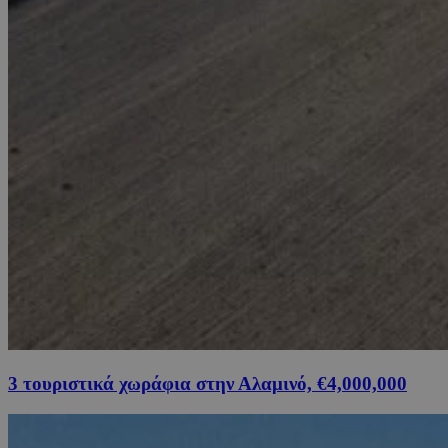
3 τουριστικά χωράφια στην Αλαμινό, €4,000,000