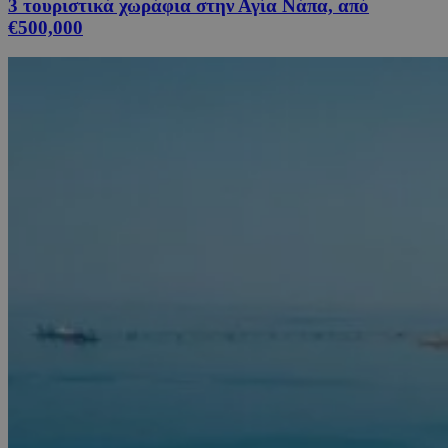
3 τουριστικά χωράφια στην Αγία Νάπα, από
€500,000