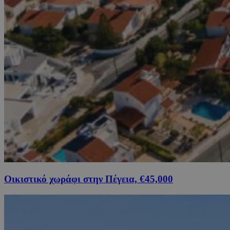
Οικιστικό χωράφι στην Πέγεια, €45,000