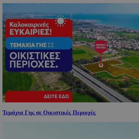
Τεμάχια Γης σε Οικιστικές Περιοχές