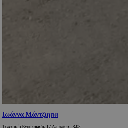
Ιωάννα Μάντζιηπα
Τελευταία Ενημέρωση:
17 Απριλίου - 8:08