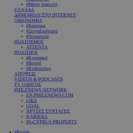
#Μέση Ανατολή
ΕΛΛΑΔΑ
ΔΗΜΟΦΙΛΗ ΣΤΟ INTERNET
ΟΙΚΟΝΟΜΙΑ
#Καύσιμα
#Συνταξιοδοτικό
#Τουρισμός
ΠΟΛΙΤΙΣΜΟΣ
ΑΤΖΕΝΤΑ
ΠΟΛΙΤΙΚΗ
#Κυπριακό
#Βουλή
#Κυβέρνηση
ΑΠΟΨΕΙΣ
VIDEOS & PODCASTS
TV ΟΔΗΓΟΣ
PHILENEWS NETWORK
EN.PHILENEWS.COM
LIKE
GOAL
ΧΡΥΣΕΣ ΣΥΝΤΑΓΕΣ
KARIERA
IN-CYPRUS PROPERTY
#Καιρός