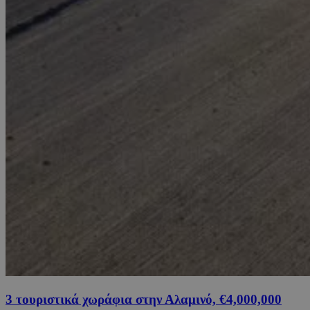
3 τουριστικά χωράφια στην Αλαμινό, €4,000,000