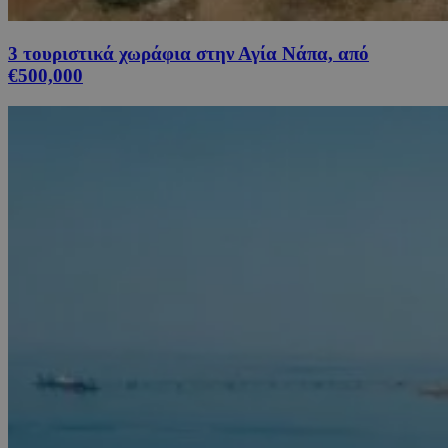
3 τουριστικά χωράφια στην Αγία Νάπα, από
€500,000