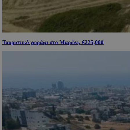
Τουριστικό χωράφι στο Μαρώνι, €225,000