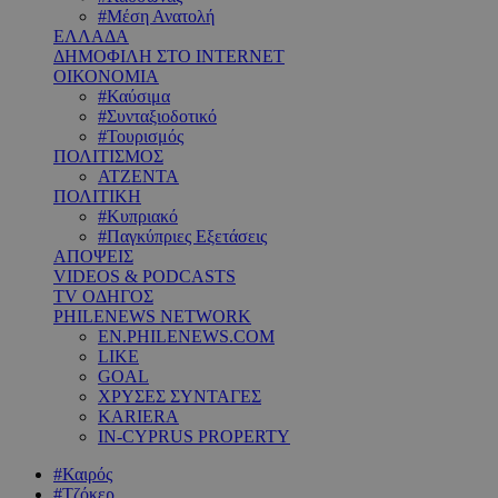
#Μέση Ανατολή
ΕΛΛΑΔΑ
ΔΗΜΟΦΙΛΗ ΣΤΟ INTERNET
ΟΙΚΟΝΟΜΙΑ
#Καύσιμα
#Συνταξιοδοτικό
#Τουρισμός
ΠΟΛΙΤΙΣΜΟΣ
ΑΤΖΕΝΤΑ
ΠΟΛΙΤΙΚΗ
#Κυπριακό
#Παγκύπριες Εξετάσεις
ΑΠΟΨΕΙΣ
VIDEOS & PODCASTS
TV ΟΔΗΓΟΣ
PHILENEWS NETWORK
EN.PHILENEWS.COM
LIKE
GOAL
ΧΡΥΣΕΣ ΣΥΝΤΑΓΕΣ
KARIERA
IN-CYPRUS PROPERTY
#Καιρός
#Τζόκερ