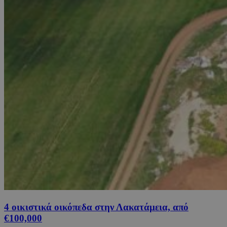
4 οικιστικά οικόπεδα στην Λακατάμεια, από
€100,000