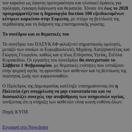
τον καρκίνο ως ύψιστη προτεραιότητα και υλοποιεί δράσεις για
πρόληψη, έγκαιρη διάγνωση και θεραπεία. Τόνισε ότι
έως το 2028
προγραμματίζεται η δημιουργία δικτύου 100 εξειδικευμένων
κέντρων καρκίνου στην Ευρώπη
, με στόχο τη βελτίωση της
περίθαλψης και τη διάχυση της επιστημονικής γνώσης.
Το συνέδριο και οι θεματικές του
Το συνέδριο του ΠΑΣΥΚΑΦ φιλοξενεί σημαντικούς ομιλητές,
μεταξύ των οποίων οι Ευρωβουλευτές Μιχάλης Χατζηπαντέλας και
Γιώργος Γεωργίου, καθώς και η τέως Επίτροπος Υγείας, Στέλλα
Κυριακίδου. Οι εργασίες του συνεδρίου
θα συνεχιστούν το
Σάββατο 1 Φεβρουαρίου
, με θεματικές ενότητες που εστιάζουν
στην ψυχική υγεία, τη φροντίδα των ασθενών και τη βελτίωση της
ποιότητας ζωής των καρκινοπαθών.
Ο Πρόεδρος της Δημοκρατίας κατέληξε επισημαίνοντας ότι
η
Πολιτεία έχει υποχρέωση να μην επαναπαύεται και να
διασφαλίζει συνεχώς την αναβάθμιση των υπηρεσιών υγείας
,
τονίζοντας ότι η στήριξη των ασθενών είναι κοινή ευθύνη όλων.
Πηγή: ΚΥΠΕ
Εγγραφή στο Newsletter